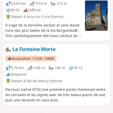
23,04 km
+514 m
-372 m
8h 05
Difficile
Départ à Arcy-sur-Cure (Yonne)
Il s'agit de la dernière section et sans doute
l'une des plus belles de la Via Burgundia® .
Très symboliquement elle nous conduit de la
préhistoire des Grottes d'Arcy à la Colline
Éternelle de Vézelay à travers des paysages
La Fontaine Morte
pleins de charme. Pour l'essentiel le
parcours suit le GR® 13 et le GR® 654 qui
Association / Club / AMM
est aussi le Chemin de Compostelle.
9,79 km
+168 m
-166 m
3h 15
Moyenne
Départ à Val-de-Mercy (Yonne)
Parcours balisé N°92.Une première partie cheminant entre
les cerisaies et les vignes avec de très beaux points de vue,
puis une seconde en sous-bois.