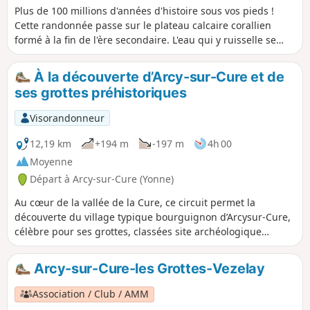
Plus de 100 millions d'années d'histoire sous vos pieds !
Cette randonnée passe sur le plateau calcaire corallien
formé à la fin de l'ère secondaire. L'eau qui y ruisselle se
trouve à l'origine des ornements de nombreuses grottes
situées sous vos pieds. Ce parcours domine les vallées et
À la découverte d’Arcy-sur-Cure et de
permet de découvrir le patrimoine bâti ou naturel de ce
ses grottes préhistoriques
massif.
Visorandonneur
12,19 km
+194 m
-197 m
4h 00
Moyenne
Départ à Arcy-sur-Cure (Yonne)
Au cœur de la vallée de la Cure, ce circuit permet la
découverte du village typique bourguignon d’Arcysur-Cure,
célèbre pour ses grottes, classées site archéologique
d’intérêt national. Leur visite est possible au détour de la
balade. Le parcours offre de belles vues sur les méandres
Arcy-sur-Cure-les Grottes-Vezelay
de la Cure. Randonnée proposée par la commune d'Arcy-
sur-Cure et Yonne Tourisme et labellisée par le comité
Association / Club / AMM
départemental FFRP de l'Yonne.