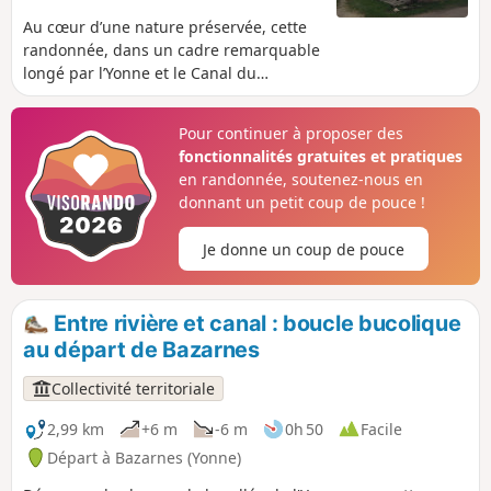
Au cœur d’une nature préservée, cette
randonnée, dans un cadre remarquable
longé par l’Yonne et le Canal du
Nivernais, offre une vue imprenable sur
les fameux Rochers du Saussois, haut-
Pour continuer à proposer des
lieu de grimpe, avec une faune et une
fonctionnalités gratuites et pratiques
flore préservées et protégées. Le trajet
en randonnée, soutenez-nous en
autour de ce méandre de l'Yonne
donnant un petit coup de pouce !
accumule les vues remarquables.
Je donne un coup de pouce
Entre rivière et canal : boucle bucolique
au départ de Bazarnes
Collectivité territoriale
2,99 km
+6 m
-6 m
0h 50
Facile
Départ à Bazarnes (Yonne)