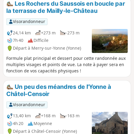
Les Rochers du Saussois en boucle par
la terrasse de Mailly-le-Château
Visorandonneur
24,14 km
+273 m
-273 m
7h 40
Difficile
Départ à Merry-sur-Yonne (Yonne)
Formule plat principal et dessert pour cette randonnée aux
multiples visages et points de vue. La note à payer sera en
fonction de vos capacités physiques !
Un peu des méandres de l'Yonne à
Châtel-Censoir
Visorandonneur
13,40 km
+168 m
-163 m
4h 20
Moyenne
Départ à Châtel-Censoir (Yonne)