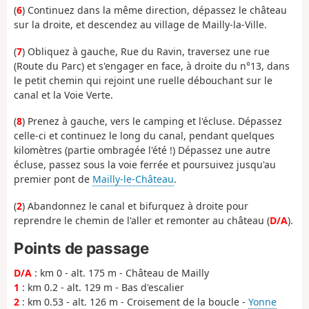
(
6
) Continuez dans la même direction, dépassez le château
sur la droite, et descendez au village de Mailly-la-Ville.
(
7
) Obliquez à gauche, Rue du Ravin, traversez une rue
(Route du Parc) et s'engager en face, à droite du n°13, dans
le petit chemin qui rejoint une ruelle débouchant sur le
canal et la Voie Verte.
(
8
) Prenez à gauche, vers le camping et l'écluse. Dépassez
celle-ci et continuez le long du canal, pendant quelques
kilomètres (partie ombragée l'été !) Dépassez une autre
écluse, passez sous la voie ferrée et poursuivez jusqu'au
premier pont de
Mailly-le-Château
.
(
2
) Abandonnez le canal et bifurquez à droite pour
reprendre le chemin de l'aller et remonter au château (
D/A
).
Points de passage
D/A
: km 0 - alt. 175 m - Château de Mailly
1
: km 0.2 - alt. 129 m - Bas d'escalier
2
: km 0.53 - alt. 126 m - Croisement de la boucle -
Yonne