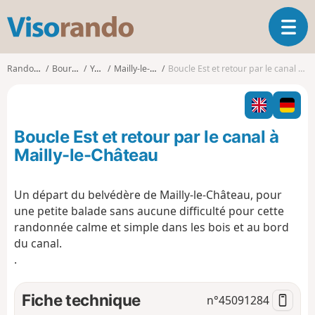
V
O
i
u
s
v
o
Randonnées
Bourgogne
Yonne
Mailly-le-Château
Boucle Est et retour par le canal à Mailly-le-Château
r
r
i
a
r
n
l
d
Boucle Est et retour par le canal à
a
o
n
Mailly-le-Château
a
v
Un départ du belvédère de Mailly-le-Château, pour
i
une petite balade sans aucune difficulté pour cette
g
a
randonnée calme et simple dans les bois et au bord
t
du canal.
i
.
o
n
Fiche technique
n°
45091284