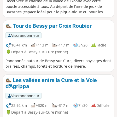
Découvrez le charme de la vallée de l'Yonne avec cette
boucle accessible à tous. Au départ de l'aire de jeux de
Bazarnes (espace idéal pour le pique-nique ou pour les
enfants au retour), ce parcours plat et ombragé vous mène
au plus près de l'eau. Vous longerez d'abord les rives
Tour de Bessy par Croix Roubier
sauvages de l'Yonne, avant de rejoindre le calme du Canal
du Nivernais et son chemin de halage. Un itinéraire idéal à
Visorandonneur
faire en famille pour observer la faune aquatique, les
passages d'écluses et profiter d'un moment de sérénité en
10,41 km
+113 m
-117 m
3h 20
Facile
pleine nature.
Départ à Bessy-sur-Cure (Yonne)
Randonnée autour de Bessy-sur-Cure, divers paysages dont
prairies, champs, forêts et bordure de rivière.
Les vallées entre la Cure et la Voie
d'Agrippa
Visorandonneur
22,92 km
+320 m
-317 m
7h 30
Difficile
Départ à Bessy-sur-Cure (Yonne)