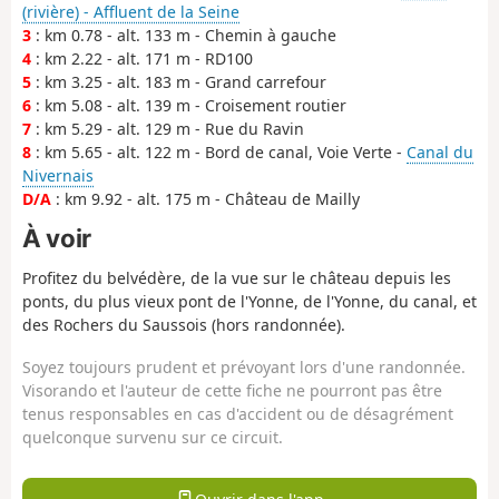
(rivière) - Affluent de la Seine
3
: km 0.78 - alt. 133 m - Chemin à gauche
4
: km 2.22 - alt. 171 m - RD100
5
: km 3.25 - alt. 183 m - Grand carrefour
6
: km 5.08 - alt. 139 m - Croisement routier
7
: km 5.29 - alt. 129 m - Rue du Ravin
8
: km 5.65 - alt. 122 m - Bord de canal, Voie Verte -
Canal du
Nivernais
D/A
: km 9.92 - alt. 175 m - Château de Mailly
À voir
Profitez du belvédère, de la vue sur le château depuis les
ponts, du plus vieux pont de l'Yonne, de l'Yonne, du canal, et
des Rochers du Saussois (hors randonnée).
Soyez toujours prudent et prévoyant lors d'une randonnée.
Visorando et l'auteur de cette fiche ne pourront pas être
tenus responsables en cas d'accident ou de désagrément
quelconque survenu sur ce circuit.