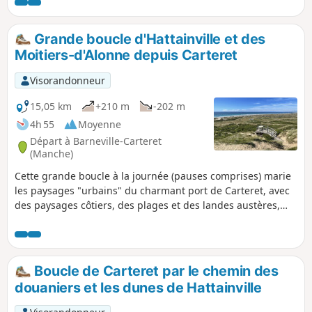
sympathique itinérance dans le bocage et les hameaux
normands, mais toutefois avec des passages sur route (peu
fréquentée) et des passages dans les champs, à travers les
Grande boucle d'Hattainville et des
haies, en mode sauvage. Application Visorando fortement
Moitiers-d'Alonne depuis Carteret
conseillée. La boucle peut être raccourci à plusieurs
endroits !
Visorandonneur
15,05 km
+210 m
-202 m
4h 55
Moyenne
Départ à Barneville-Carteret
(Manche)
Cette grande boucle à la journée (pauses comprises) marie
les paysages "urbains" du charmant port de Carteret, avec
des paysages côtiers, des plages et des landes austères,
menant jusqu'au petit village d'Hattainville, puis à celui des
Moitiers-d'Alonne, le tout majoritairement sur des
sentiers.À quelques variantes près, c'est une classique des
habitués de la station balnéaire et des clubs de randonnées
Boucle de Carteret par le chemin des
locaux !Application Visorando conseillée dans les dunes
douaniers et les dunes de Hattainville