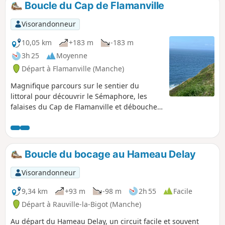
Boucle du Cap de Flamanville
Visorandonneur
10,05 km
+183 m
-183 m
3h 25
Moyenne
Départ à Flamanville (Manche)
Magnifique parcours sur le sentier du
littoral pour découvrir le Sémaphore, les
falaises du Cap de Flamanville et déboucher
sur la grande plage de sable de Sciotot.
Retour par le parc aménagé qui fait face au
château.
Boucle du bocage au Hameau Delay
Visorandonneur
9,34 km
+93 m
-98 m
2h 55
Facile
Départ à Rauville-la-Bigot (Manche)
Au départ du Hameau Delay, un circuit facile et souvent