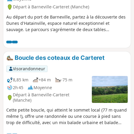
Départ à Barneville-Carteret (Manche)
Au départ du port de Barneville, partez à la découverte des
Dunes d'Hatainville, espace naturel exceptionnel et
sauvage. Le parcours s'agrémente de deux tables
d'orientation situées sur des éminences qui offrent de
belles vues sur la côte. MaJ en 2025 : Voir dans Informations
pratiquesGPS ou appli Visorando vivement conseillé !
Boucle des coteaux de Carteret
Visorandonneur
8,85 km
+84 m
-75 m
2h 45
Moyenne
Départ à Barneville-Carteret
(Manche)
Cette petite boucle, qui atteint le sommet local (77 m quand
même !), offre une randonnée ou une course à pied sans
trop de difficulté, avec un mix balade urbaine et balade
campagnarde. Elle offre de jolis points de vue et une