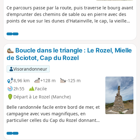
Ce parcours passe par la route, puis traverse le bourg avant
d'emprunter des chemins de sable ou en pierre avec des
points de vue sur les dunes d'Hatainville, le cap, la vieille
église, le phare, le havre, etc.
Boucle dans le triangle : Le Rozel, Mielle
de Sciotot, Cap du Rozel
Visorandonneur
8,96 km
+128 m
-125 m
2h 55
Facile
Départ à Le Rozel (Manche)
Belle randonnée facile entre bord de mer, et
campagne avec vues magnifiques, en
particulier celles du Cap du Rozel donnant
sur l'Anse de Sciotot au Nord et sur la
longue plage entre Surtainville et le Cap de
Carteret au Sud.