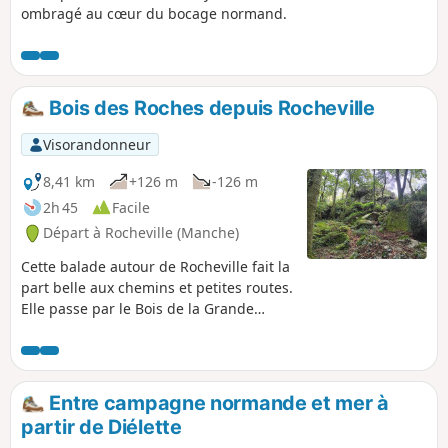
ombragé au cœur du bocage normand.
Bois des Roches depuis Rocheville
Visorandonneur
8,41 km
+126 m
-126 m
2h 45
Facile
Départ à Rocheville (Manche)
Cette balade autour de Rocheville fait la
part belle aux chemins et petites routes.
Elle passe par le Bois de la Grande
Roche, le Bois de la Petite Roche et son
allée couverte qui sont de véritables
curiosités dans le secteur. Il y a de
nombreux passages dans les bois ou en
Entre campagne normande et mer à
forêt, plutôt à l'abri du soleil et qui
partir de Diélette
permettent de découvrir un Cotentin un