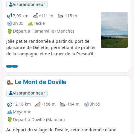
peu plus sauvage. Certains passages
Visorandonneur
peuvent être un peu humides selon la
saison et des chaussures de
7,99 km
+111 m
-115 m
randonnées sont conseillées pour
2h 35
Facile
limiter les glissades.
Départ à Flamanville (Manche)
Jolie petite randonnée à partir du port de
plaisance de Diélette, permettant de profiter
de la campagne et de la mer de la Presqu’île
du Cotentin. Elle offre de magnifiques points
de vue.
Le Mont de Doville
Visorandonneur
12,18 km
+156 m
-164 m
3h 55
Moyenne
Départ à Doville (Manche)
Au départ du village de Doville, cette randonnée d'une