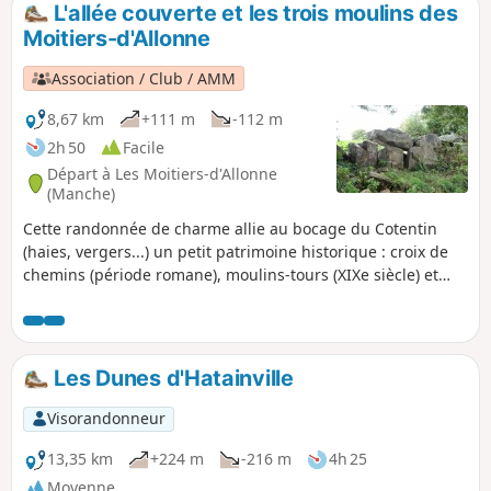
L'allée couverte et les trois moulins des
p
Moitiers-d'Allonne
Association / Club / AMM
8,67 km
+111 m
-112 m
2h 50
Facile
Départ à Les Moitiers-d'Allonne
(Manche)
Cette randonnée de charme allie au bocage du Cotentin
(haies, vergers...) un petit patrimoine historique : croix de
chemins (période romane), moulins-tours (XIXe siècle) et
allée couverte (néolithique). Durée 2h30, pas plus !
Les Dunes d'Hatainville
Visorandonneur
13,35 km
+224 m
-216 m
4h 25
Moyenne