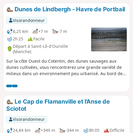
Dunes de Lindbergh - Havre de Portbail
Visorandonneur
8,25 km
+7 m
-7 m
2h 25
Facile
Départ à Saint-Lô-d'Ourville
(Manche)
Sur la côte Ouest du Cotentin, des dunes sauvages aux
dunes cultivées, vous rencontrerez une grande variété de
milieux dans un environnement peu urbanisé. Au bord de
la dune, surplombant le havre de Portbail, le sentier vous
offrira un paysage magnifique.
Le Cap de Flamanville et l'Anse de
Sciotot
Visorandonneur
24,84 km
+349 m
-344 m
8h 05
Difficile