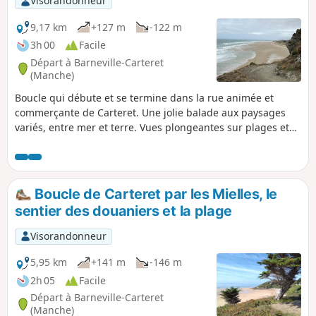
Visorandonneur
9,17 km
+127 m
-122 m
3h 00
Facile
Départ à Barneville-Carteret
(Manche)
Boucle qui débute et se termine dans la rue animée et
commerçante de Carteret. Une jolie balade aux paysages
variés, entre mer et terre. Vues plongeantes sur plages et
dunes. Traversée des dunes, faune et flore à admirer. Pause
possible au pied des ruines de l'Église Saint-Germain.
Boucle de Carteret par les Mielles, le
sentier des douaniers et la plage
Visorandonneur
5,95 km
+141 m
-146 m
2h 05
Facile
Départ à Barneville-Carteret
(Manche)