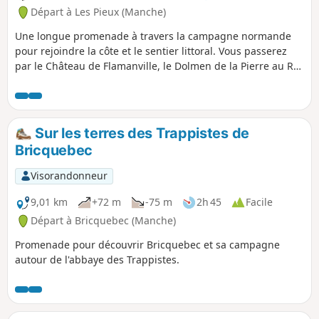
Départ à Les Pieux (Manche)
Une longue promenade à travers la campagne normande
pour rejoindre la côte et le sentier littoral. Vous passerez
par le Château de Flamanville, le Dolmen de la Pierre au Rey
qui surplombe le Cap de Flamanville et les plages de l'Anse
de Sciotot. Au sommet de la Roche à Coucou, vous aurez
une belle vue sur l'ensemble de la baie.
Sur les terres des Trappistes de
Bricquebec
Visorandonneur
9,01 km
+72 m
-75 m
2h 45
Facile
Départ à Bricquebec (Manche)
Promenade pour découvrir Bricquebec et sa campagne
autour de l'abbaye des Trappistes.