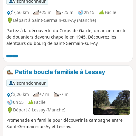
Visorandonneur
7,56 km
+25 m
-25 m
2h 15
Facile
Départ à Saint-Germain-sur-Ay (Manche)
Partez à la découverte du Corps de Garde, un ancien poste
de douaniers devenu chapelle en 1945. Découvrez les
alentours du bourg de Saint-Germain-sur-Ay.
Petite boucle familiale à Lessay
Visorandonneur
3,26 km
+7 m
-7 m
0h 55
Facile
Départ à Lessay (Manche)
Promenade en famille pour découvrir la campagne entre
Saint-Germain-sur-Ay et Lessay.