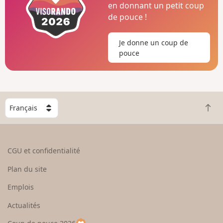
en donnant un petit coup
de pouce !
Je donne un coup de
pouce
C
R
h
e
o
t
i
o
s
CGU et confidentialité
u
i
r
s
Plan du site
e
s
n
e
Emplois
h
z
Actualités
a
u
u
n