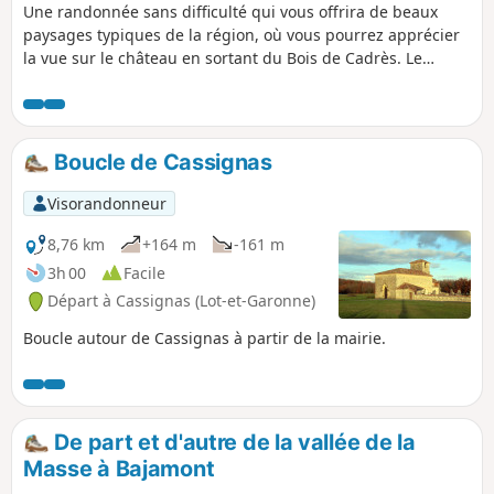
Une randonnée sans difficulté qui vous offrira de beaux
paysages typiques de la région, où vous pourrez apprécier
la vue sur le château en sortant du Bois de Cadrès. Le
retour sur le village offre un paysage qui est un délice pour
les yeux. Pour ne rien gâcher le circuit est très bien balisé ;
flèches, trait Jaune et n°4 quand c'est nécessaire car il s'agit
du circuit n°4 parmi les quatre disponibles en partant du
Boucle de Cassignas
village.
Visorandonneur
8,76 km
+164 m
-161 m
3h 00
Facile
Départ à Cassignas (Lot-et-Garonne)
Boucle autour de Cassignas à partir de la mairie.
De part et d'autre de la vallée de la
Masse à Bajamont