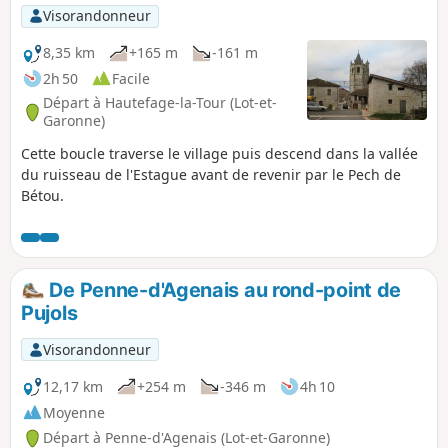
Visorandonneur
8,35 km
+165 m
-161 m
2h 50
Facile
Départ à Hautefage-la-Tour (Lot-et-
Garonne)
Cette boucle traverse le village puis descend dans la vallée
du ruisseau de l'Estague avant de revenir par le Pech de
Bétou.
De Penne-d'Agenais au rond-point de
Pujols
Visorandonneur
12,17 km
+254 m
-346 m
4h 10
Moyenne
Départ à Penne-d'Agenais (Lot-et-Garonne)