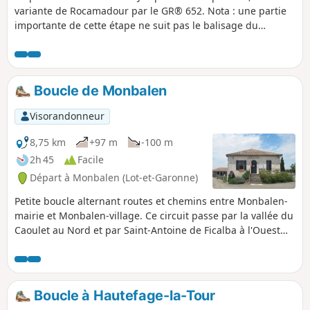
variante de Rocamadour par le GR® 652. Nota : une partie
importante de cette étape ne suit pas le balisage du
GR®652. Il s'agit d'un itinéraire alternatif, plus court et plus
bitumé, mieux adapté aux conditions humides.
Boucle de Monbalen
Visorandonneur
8,75 km
+97 m
-100 m
2h 45
Facile
Départ à Monbalen (Lot-et-Garonne)
Petite boucle alternant routes et chemins entre Monbalen-
mairie et Monbalen-village. Ce circuit passe par la vallée du
Caoulet au Nord et par Saint-Antoine de Ficalba à l'Ouest
avant de rejoindre le vieux village de Monbalen au Sud.
Boucle à Hautefage-la-Tour