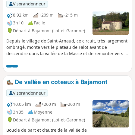
Visorandonneur
8,92 km
+209 m
-215 m
3h 10
Facile
Départ à Bajamont (Lot-et-Garonne)
Depuis le village de Saint-Arnaud, ce circuit, très largement
ombragé, monte vers le plateau de Falot avant de
descendre dans la vallée de la Masse et de remonter vers le
plateau de Lestaque.
De vallée en coteaux à Bajamont
Visorandonneur
10,05 km
+260 m
-260 m
3h 35
Moyenne
Départ à Bajamont (Lot-et-Garonne)
Boucle de part et d'autre de la vallée de