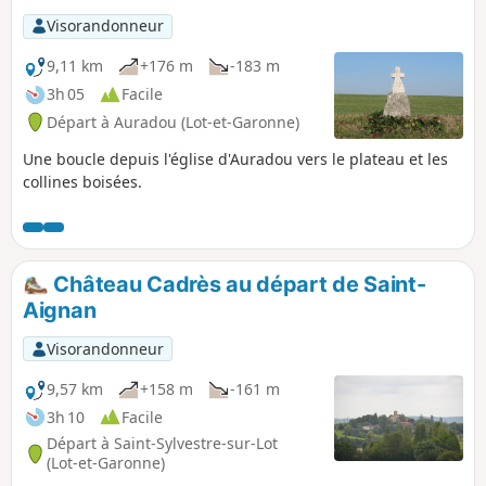
Visorandonneur
9,11 km
+176 m
-183 m
3h 05
Facile
Départ à Auradou (Lot-et-Garonne)
Une boucle depuis l'église d'Auradou vers le plateau et les
collines boisées.
Château Cadrès au départ de Saint-
Aignan
Visorandonneur
9,57 km
+158 m
-161 m
3h 10
Facile
Départ à Saint-Sylvestre-sur-Lot
(Lot-et-Garonne)