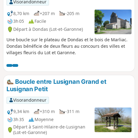
Visorandonneur
8,70 km
+207 m
-205 m
3h 05
Facile
Départ à Dondas (Lot-et-Garonne)
Une boucle sur le plateau de Dondas et le bois de Marliac.
Dondas bénéficie de deux fleurs au concours des villes et
villages fleuris du Lot et Garonne.
Boucle entre Lusignan Grand et
Lusignan Petit
Visorandonneur
9,34 km
+310 m
-311 m
3h 35
Moyenne
Départ à Saint-Hilaire-de-Lusignan
(Lot-et-Garonne)