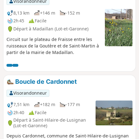
Visorandonneur
8,13 km
+146 m
-152 m
2h 45
Facile
Départ à Madaillan (Lot-et-Garonne)
Circuit sur le plateau de Fraisse entre les
ruisseaux de la Goutère et de Saint-Martin à
partir de la mairie de Madaillan.
Boucle de Cardonnet
Visorandonneur
7,51 km
+182 m
-177 m
2h 40
Facile
Départ à Saint-Hilaire-de-Lusignan
(Lot-et-Garonne)
Depuis Cardonnet, commune de Saint-Hilaire-de-Lusignan