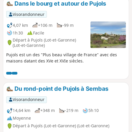
Dans le bourg et autour de Pujols
p
Visorandonneur
4,07 km
+106 m
-99 m
1h 30
Facile
Départ à Pujols (Lot-et-Garonne)
(Lot-et-Garonne)
Pujols est un des "Plus beau village de France" avec des
maisons datant des XVe et XVIe siècles.
Du rond-point de Pujols à Sembas
Visorandonneur
14,64 km
+348 m
-219 m
5h 10
Moyenne
Départ à Pujols (Lot-et-Garonne) (Lot-et-Garonne)