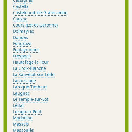
Cassignas
Castella
Castelnaud-de-Gratecambe
Cauzac
Cours (Lot-et-Garonne)
Dolmayrac
Dondas
Fongrave
Foulayronnes
Frespech
Hautefage-la-Tour
La Croix-Blanche
La Sauvetat-sur-Lède
Lacaussade
Laroque-Timbaut
Laugnac
Le Temple-sur-Lot
Lédat
Lusignan-Petit
Madaillan
Massels
Massoulès