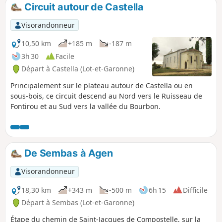
Circuit autour de Castella
Visorandonneur
10,50 km
+185 m
-187 m
3h 30
Facile
Départ à Castella (Lot-et-Garonne)
Principalement sur le plateau autour de Castella ou en
sous-bois, ce circuit descend au Nord vers le Ruisseau de
Fontirou et au Sud vers la vallée du Bourbon.
De Sembas à Agen
Visorandonneur
18,30 km
+343 m
-500 m
6h 15
Difficile
Départ à Sembas (Lot-et-Garonne)
Étape du chemin de Saint-Jacques de Compostelle, sur la