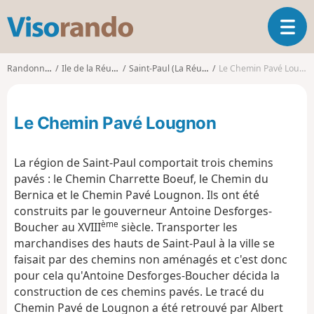
V
O
i
u
s
v
o
Randonnées
Ile de la Réunion
Saint-Paul (La Réunion)
Le Chemin Pavé Lougnon
r
r
i
a
r
n
Le Chemin Pavé Lougnon
l
d
a
o
n
La région de Saint-Paul comportait trois chemins
a
pavés : le Chemin Charrette Boeuf, le Chemin du
v
Bernica et le Chemin Pavé Lougnon. Ils ont été
i
g
construits par le gouverneur Antoine Desforges-
a
ème
Boucher au XVIII
siècle. Transporter les
t
marchandises des hauts de Saint-Paul à la ville se
i
faisait par des chemins non aménagés et c'est donc
o
pour cela qu'Antoine Desforges-Boucher décida la
n
construction de ces chemins pavés. Le tracé du
Chemin Pavé de Lougnon a été retrouvé par Albert