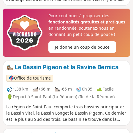
de vestiges de la voie ferrée dans cette zone, mais ceux qui
restent sont particulièrement remarquables et valorisés
Pour continuer à proposer des
pour la plupart. Cette randonnée traverse deux villes ayant
fonctionnalités gratuites et pratiques
pas mal d’attraits culturels : la première étant Saint-Paul, et
en randonnée, soutenez-nous en
la deuxième le Port, qui recèle bien plus de trésor qu'il n'y
donnant un petit coup de pouce !
parait.
Je donne un coup de pouce
Le Bassin Pigeon et la Ravine Bernica
Office de tourisme
1,38 km
+66 m
-65 m
0h 35
Facile
Départ à Saint-Paul (La Réunion) (Ile de la Réunion)
La région de Saint-Paul comporte trois bassins principaux :
le Bassin Vital, le Bassin Longet le Bassin Pigeon. Ce dernier
est le plus au Sud des trois. Le bassin se trouve dans la
Ravine Bernica qui a été rendue célèbre par un poème de
Leconte de Lisle. Elle servait aussi de repère pour la famille