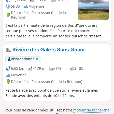
5h 35
Moyenne
Départ à La Possession (Ile de la
Réunion)
C'est la partie haute de la région de Dos d'Ane qui est
connue pour ses randonnées. Pour ce qui concerne la
partie basse, elle comporte un sentier qui longe d'assez
près le rempart et qui s'appelle le Sentier de Bord.
Certaines parties sont cependant urbaines et en travaux
Rivière des Galets Sans-Souci
mais l'accès est autorisé. La partie haute chemine sur une
crête avec une forêt de moyenne altitude. L'arrivée à l'aire
Visorandonneur
de décollage des parapentes offre une vue unique sur le
littoral de la Possession à Saint-Paul.
6,65 km
+179 m
-179 m
2h 25
Moyenne
Départ à La Possession (Ile de la Réunion)
Petite balade avec point de vue sur la rivière et la mer.
Balade avec des enfants de 10 et 12 ans.
Pour plus de randonnées, utilisez notre
moteur de recherche