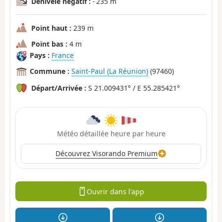
Dénivelé négatif :
- 235 m
Point haut :
239 m
Point bas :
4 m
Pays :
France
Commune :
Saint-Paul (La Réunion)
(97460)
Départ/Arrivée :
S 21.009431° / E 55.285421°
Météo détaillée heure par heure
Découvrez Visorando Premium
Ouvrir dans l'app