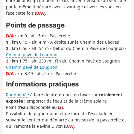
endroit ainsi qu'un point d'eau. Revenir ensuite au véhicule
par le même itinéraire avec l'avantage d'avoir les vues en
face cette fois (
D/A
).
Points de passage
D/A
: km 0 - alt. 5 m - Passerelle
1
: km 0.15 - alt. 4 m - À droite sur le Chemin des Cèdres
2
: km 0.56 - alt. 54 m - Début du Chemin Pavé de Lougnon -
Chemin pavé de Lougnon
3
: km 1.75 - alt. 239 m - Fin du Chemin Pavé de Lougnon -
Chemin pavé de Lougnon
D/A
: km 3.49 - alt. 5 m - Passerelle
Informations pratiques
Randonnée
à faire de préférence en hiver car
totalement
exposée
: emporter de l'eau et de la crème solaire
Point d'eau disponible au (
3
).
Possibilité de pique-nique et de faire de l'escalade en
suivant le sentier qui démarre au niveau de la passerelle et
qui remonte la Ravine Divon (
D/A
).