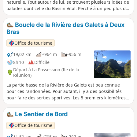
naturelle. Tout autour de lui, se trouvent plusieurs idées de
balades dont celle du Bassin Vital. Perché à un peu plus de
150 m d'altitude, il est possible d'y accéder par une courte
montée, un peu forte ou d'en faire une boucle. Les points
Boucle de la Rivière des Galets à Deux
de vue sur l'Étang-Saint-Paul sont très beaux ! Il est
Bras
possible d'effectuer cette randonnée avec d'autres du
secteur.
Office de tourisme
19,02 km
+964 m
-956 m
8h 10
Difficile
Départ à La Possession (Ile de la
Réunion)
La partie basse de la Rivière des Galets est peu connue
pour ces randonnées. Pour autant, il y a des possibilités
pour faire des sorties sportives. Les 8 premiers kilomètres
de cette sortie sont plats et servent de mise en jambes
avant d'attaquer la rude montée vers Dos d’Âne, qui offre
Le Sentier de Bord
des points de vue sympa sur la Rivière des Galets. La
descente par le haut du rempart est plus douce que la
Office de tourisme
montée et permet de rejoindre tranquillement la voiture.
Voir & infos pratiques.
11,59 km
+795 m
-787 m