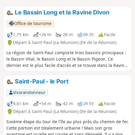
Le Bassin Long et la Ravine Divon
Office de tourisme
1,75 km
+26 m
-26 m
0h 35
Facile
Départ à Saint-Paul (La Réunion) (Ile de la Réunion)
La région de Saint-Paul comporte trois bassins principaux :
le Bassin Vital, le Bassin Long et le Bassin Pigeon. Ce
dernier est le plus facile d'accès et se trouve dans la Ravine
Divon. La ravine a plusieurs fois changé de nom. Son
premier nom est : Ravine d'Hibon, en l'honneur d'un
Saint-Paul - le Port
propriétaire de terrain non loin, puis Ravine d'Yvon et enfin
Ravine Divon. L'approche du bassin est familiale et jamais
Visorandonneur
difficile avec quelques zones qui se prêtent bien au pique-
nique.
9,61 km
+54 m
-42 m
2h 55
Facile
Départ à Saint-Paul (La Réunion) (Ile de la Réunion)
Sixième étape du tour de l'île au plus près du chemin de fer.
Cette portion est totalement urbaine ! Mais son gros
avantage est qu'elle est courte et sans dénivelé. Il y a moins