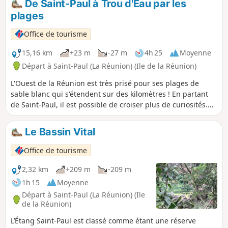
De Saint-Paul à Trou d'Eau par les
Desbassyns. Elle était longtemps considérée comme un site
plages
naturel remarquable. La promenade dans ces gorges est
courte mais peut cependant affecter les abonnés au vertige
Office de tourisme
car à flanc de rempart.
15,16 km
+23 m
-27 m
4h 25
Moyenne
Départ à Saint-Paul (La Réunion) (Ile de la Réunion)
L'Ouest de la Réunion est très prisé pour ses plages de
sable blanc qui s'étendent sur des kilomètres ! En partant
de Saint-Paul, il est possible de croiser plus de curiosités.
Certaines plages sont très belles quand il n'y a pas de
monde. Bien sûr il est possible de prendre son temps en
Le Bassin Vital
visitant les villes balnéaires croisées ou en faisant
trempette dans l'eau. Il y a de très nombreuses possibilités
Office de tourisme
de ravitaillement tout le long ! Mais il est fortement
conseillé d'emporter un chapeau !
2,32 km
+209 m
-209 m
1h 15
Moyenne
Départ à Saint-Paul (La Réunion) (Ile
de la Réunion)
L’Étang Saint-Paul est classé comme étant une réserve