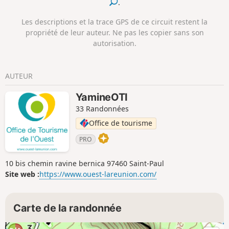
.
commun qui offre des vues sympathiques sur la région.
Les descriptions et la trace GPS de ce circuit restent la
propriété de leur auteur. Ne pas les copier sans son
autorisation.
AUTEUR
YamineOTI
33 Randonnées
Office de tourisme
PRO
10 bis chemin ravine bernica 97460 Saint-Paul
Site web :
https://www.ouest-lareunion.com/
Carte de la randonnée