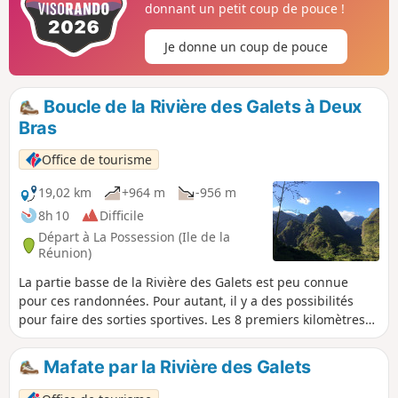
donnant un petit coup de pouce !
nique.
Je donne un coup de pouce
Boucle de la Rivière des Galets à Deux
Bras
Office de tourisme
19,02 km
+964 m
-956 m
8h 10
Difficile
Départ à La Possession (Ile de la
Réunion)
La partie basse de la Rivière des Galets est peu connue
pour ces randonnées. Pour autant, il y a des possibilités
pour faire des sorties sportives. Les 8 premiers kilomètres
de cette sortie sont plats et servent de mise en jambes
avant d'attaquer la rude montée vers Dos d’Âne, qui offre
Mafate par la Rivière des Galets
des points de vue sympa sur la Rivière des Galets. La
descente par le haut du rempart est plus douce que la