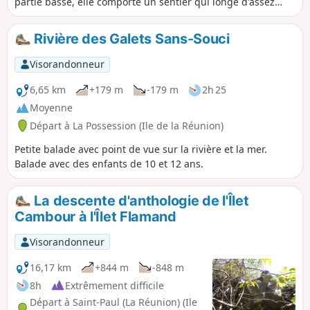
partie basse, elle comporte un sentier qui longe d'assez
près le rempart et qui s'appelle le Sentier de Bord.
Certaines parties sont cependant urbaines et en travaux
Rivière des Galets Sans-Souci
mais l'accès est autorisé. La partie haute chemine sur une
crête avec une forêt de moyenne altitude. L'arrivée à l'aire
Visorandonneur
de décollage des parapentes offre une vue unique sur le
littoral de la Possession à Saint-Paul.
6,65 km
+179 m
-179 m
2h 25
Moyenne
Départ à La Possession (Ile de la Réunion)
Petite balade avec point de vue sur la rivière et la mer.
Balade avec des enfants de 10 et 12 ans.
La descente d'anthologie de l'Îlet
Cambour à l'Îlet Flamand
Visorandonneur
16,17 km
+844 m
-848 m
8h
Extrêmement difficile
Départ à Saint-Paul (La Réunion) (Ile