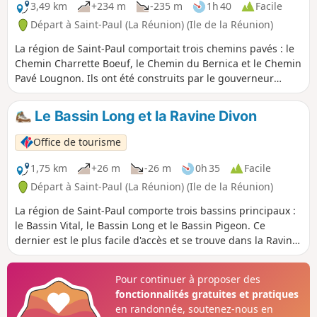
3,49 km
+234 m
-235 m
1h 40
Facile
Départ à Saint-Paul (La Réunion) (Ile de la Réunion)
La région de Saint-Paul comportait trois chemins pavés : le
Chemin Charrette Boeuf, le Chemin du Bernica et le Chemin
Pavé Lougnon. Ils ont été construits par le gouverneur
Antoine Desforges-Boucher au XVIIIème siècle. Transporter
les marchandises des hauts de Saint-Paul à la ville se faisait
Le Bassin Long et la Ravine Divon
par des chemins non aménagés et c'est donc pour cela
qu'Antoine Desforges-Boucher décida la construction de ces
Office de tourisme
chemins pavés. Le tracé du Chemin Pavé de Lougnon a été
retrouvé par Albert Lougnon.
1,75 km
+26 m
-26 m
0h 35
Facile
Départ à Saint-Paul (La Réunion) (Ile de la Réunion)
La région de Saint-Paul comporte trois bassins principaux :
le Bassin Vital, le Bassin Long et le Bassin Pigeon. Ce
dernier est le plus facile d'accès et se trouve dans la Ravine
Divon. La ravine a plusieurs fois changé de nom. Son
premier nom est : Ravine d'Hibon, en l'honneur d'un
Pour continuer à proposer des
propriétaire de terrain non loin, puis Ravine d'Yvon et enfin
fonctionnalités gratuites et pratiques
Ravine Divon. L'approche du bassin est familiale et jamais
en randonnée, soutenez-nous en
difficile avec quelques zones qui se prêtent bien au pique-