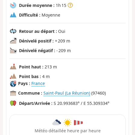
Durée moyenne :
1h 15
Difficulté :
Moyenne
Retour au départ :
Oui
Dénivelé positif :
+ 209 m
Dénivelé négatif :
- 209 m
Point haut :
213 m
Point bas :
4 m
Pays :
France
Commune :
Saint-Paul (La Réunion)
(97460)
Départ/Arrivée :
S 20.993683° / E 55.309334°
Météo détaillée heure par heure