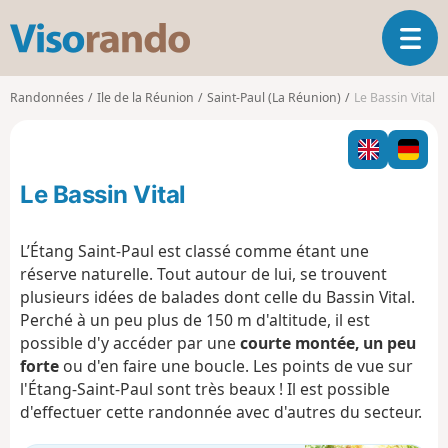
V
O
i
u
s
v
o
Randonnées
Ile de la Réunion
Saint-Paul (La Réunion)
Le Bassin Vital
r
r
i
a
r
n
l
d
Le Bassin Vital
a
o
n
a
L’Étang Saint-Paul est classé comme étant une
v
réserve naturelle. Tout autour de lui, se trouvent
i
plusieurs idées de balades dont celle du Bassin Vital.
g
Perché à un peu plus de 150 m d'altitude, il est
a
t
possible d'y accéder par une
courte montée, un peu
i
forte
ou d'en faire une boucle. Les points de vue sur
o
l'Étang-Saint-Paul sont très beaux ! Il est possible
n
d'effectuer cette randonnée avec d'autres du secteur.