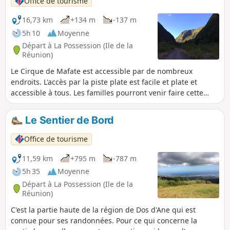
Office de tourisme
montée et permet de rejoindre tranquillement la voiture.
Voir & infos pratiques.
16,73 km
+134 m
-137 m
5h 10
Moyenne
Départ à La Possession (Ile de la
Réunion)
Le Cirque de Mafate est accessible par de nombreux
endroits. L'accès par la piste plate est facile et plate et
accessible à tous. Les familles pourront venir faire cette
randonnée et rebrousser chemin à n'importe quel moment.
Il sera même possible de faire trempette dans la Rivière des
Le Sentier de Bord
Galets. La piste est rectiligne et chemine entre des
remparts qui ne cessent de grandir au fur et à mesure.
Office de tourisme
11,59 km
+795 m
-787 m
5h 35
Moyenne
Départ à La Possession (Ile de la
Réunion)
C'est la partie haute de la région de Dos d'Ane qui est
connue pour ses randonnées. Pour ce qui concerne la