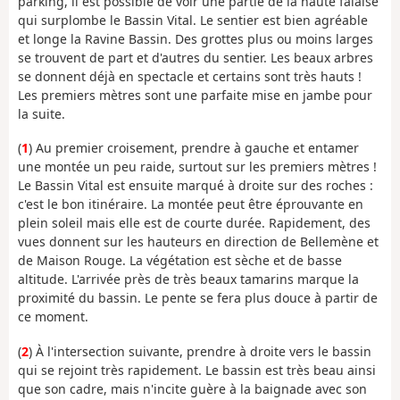
parking, il est possible de voir une partie de la haute falaise
qui surplombe le Bassin Vital. Le sentier est bien agréable
et longe la Ravine Bassin. Des grottes plus ou moins larges
se trouvent de part et d'autres du sentier. Les beaux arbres
se donnent déjà en spectacle et certains sont très hauts !
Les premiers mètres sont une parfaite mise en jambe pour
la suite.
(
1
) Au premier croisement, prendre à gauche et entamer
une montée un peu raide, surtout sur les premiers mètres !
Le Bassin Vital est ensuite marqué à droite sur des roches :
c'est le bon itinéraire. La montée peut être éprouvante en
plein soleil mais elle est de courte durée. Rapidement, des
vues donnent sur les hauteurs en direction de Bellemène et
de Maison Rouge. La végétation est sèche et de basse
altitude. L'arrivée près de très beaux tamarins marque la
proximité du bassin. Le pente se fera plus douce à partir de
ce moment.
(
2
) À l'intersection suivante, prendre à droite vers le bassin
qui se rejoint très rapidement. Le bassin est très beau ainsi
que son cadre, mais n'incite guère à la baignade avec son