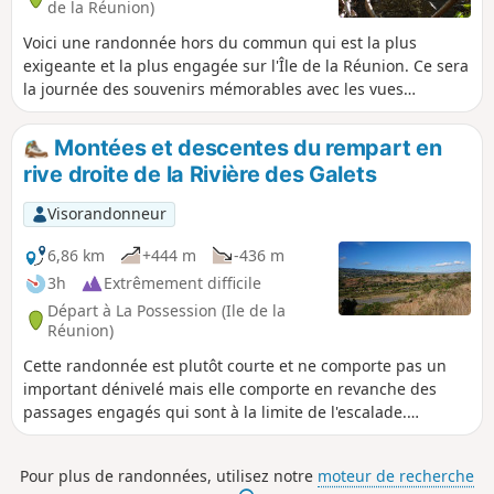
de la Réunion)
Voici une randonnée hors du commun qui est la plus
exigeante et la plus engagée sur l'Île de la Réunion. Ce sera
la journée des souvenirs mémorables avec les vues
grandioses et où les articulations vont souffrir ! Bien lire
toutes les informations sur cette boucle avant de
Montées et descentes du rempart en
l'entreprendre et ne surtout pas avoir le vertige ! Certains
rive droite de la Rivière des Galets
passages sont périlleux et non équipés. Mais une fois cette
descente effectuée, quel bonheur de se dire qu'on a fait ce
Visorandonneur
sentier !
6,86 km
+444 m
-436 m
3h
Extrêmement difficile
Départ à La Possession (Ile de la
Réunion)
Cette randonnée est plutôt courte et ne comporte pas un
important dénivelé mais elle comporte en revanche des
passages engagés qui sont à la limite de l'escalade.
Certaines portions dominent le vide et il n'y a parfois que
quelques centimètres pour poser le pied. Ceux qui aiment
Pour plus de randonnées, utilisez notre
moteur de recherche
les sensations fortes aimeront cette randonnée hors du