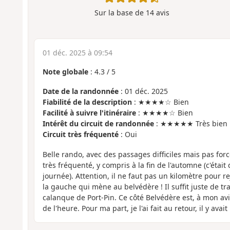
Sur la base de
14
avis
01 déc. 2025 à 09:54
Note globale
:
4.3
/
5
Date de la randonnée
: 01 déc. 2025
Fiabilité de la description
: ★★★★☆ Bien
Facilité à suivre l'itinéraire
: ★★★★☆ Bien
Intérêt du circuit de randonnée
: ★★★★★ Très bien
Circuit très fréquenté
: Oui
Belle rando, avec des passages difficiles mais pas fo
très fréquenté, y compris à la fin de l'automne (c'éta
journée). Attention, il ne faut pas un kilomètre pour r
la gauche qui mène au belvédère ! Il suffit juste de tra
calanque de Port-Pin. Ce côté Belvédère est, à mon avis
de l'heure. Pour ma part, je l'ai fait au retour, il y avai