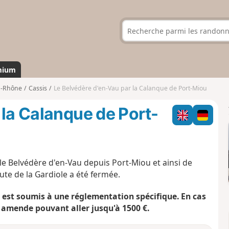
mium
u-Rhône
Cassis
Le Belvédère d'en-Vau par la Calanque de Port-Miou
 la Calanque de Port-
le Belvédère d'en-Vau depuis Port-Miou et ainsi de
te de la Gardiole a été fermée.
 est soumis à une réglementation spécifique. En cas
 amende pouvant aller jusqu'à 1500 €.