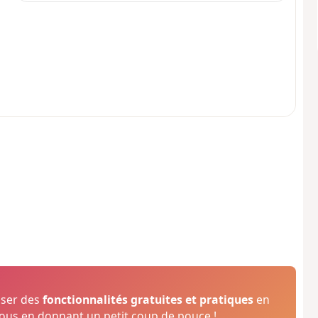
oser des
fonctionnalités gratuites et pratiques
en
us en donnant un petit coup de pouce !