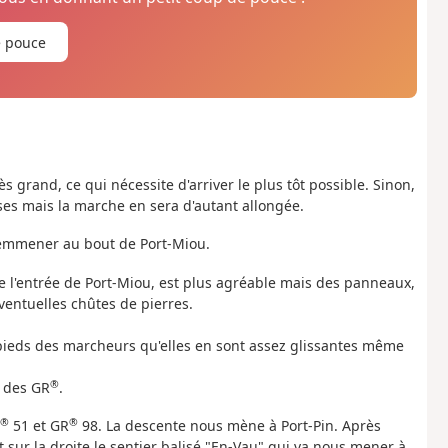
e pouce
s grand, ce qui nécessite d'arriver le plus tôt possible. Sinon,
ses mais la marche en sera d'autant allongée.
s emmener au bout de Port-Miou.
ne l'entrée de Port-Miou, est plus agréable mais des panneaux,
éventuelles chûtes de pierres.
 pieds des marcheurs qu'elles en sont assez glissantes même
®
é des GR
.
®
®
51 et GR
98. La descente nous mène à Port-Pin. Après
 sur la droite le sentier balisé "En-Vau" qui va nous mener à