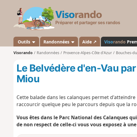
V
i
s
o
r
a
Outils
Randonnées
Aide ↗
Viso
rando
Pre
n
Visorando
Randonnées
Provence-Alpes-Côte d'Azur
Bouches-d
d
o
Le Belvédère d'en-Vau par
Miou
Cette balade dans les calanques permet d'atteindre 
raccourcir quelque peu le parcours depuis que la rou
Vous êtes dans le Parc National des Calanques qui
de non respect de celle-ci vous vous exposez à une