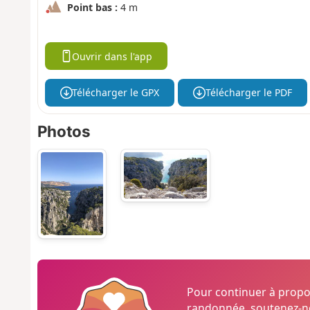
Point bas :
4 m
Ouvrir dans l'app
Télécharger le GPX
Télécharger le PDF
Photos
Pour continuer à prop
randonnée, soutenez-no