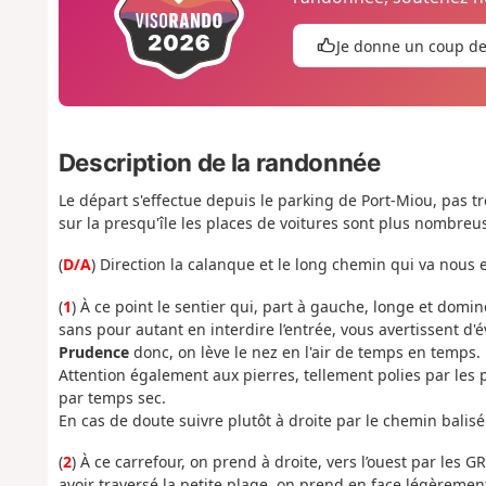
Je donne un coup d
Description de la randonnée
Le départ s'effectue depuis le parking de Port-Miou, pas trè
sur la presqu'île les places de voitures sont plus nombreu
(
D/A
) Direction la calanque et le long chemin qui va nou
(
1
) À ce point le sentier qui, part à gauche, longe et domi
sans pour autant en interdire l’entrée, vous avertissent d'
Prudence
donc, on lève le nez en l'air de temps en temps.
Attention également aux pierres, tellement polies par les
par temps sec.
En cas de doute suivre plutôt à droite par le chemin balis
(
2
) À ce carrefour, on prend à droite, vers l’ouest par les GR
avoir traversé la petite plage, on prend en face légèrement