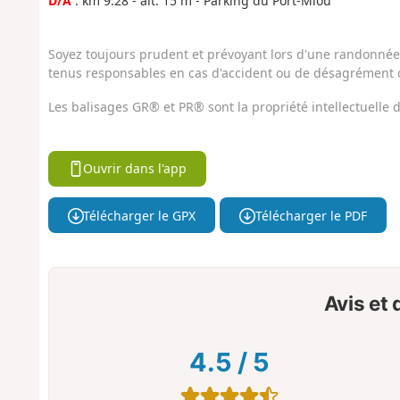
D/A
: km 9.28 - alt. 15 m - Parking du Port-Miou
Soyez toujours prudent et prévoyant lors d'une randonnée. 
tenus responsables en cas d'accident ou de désagrément q
Les balisages GR® et PR® sont la propriété intellectuelle
Ouvrir dans l'app
Télécharger le GPX
Télécharger le PDF
Avis et
4.5
/
5