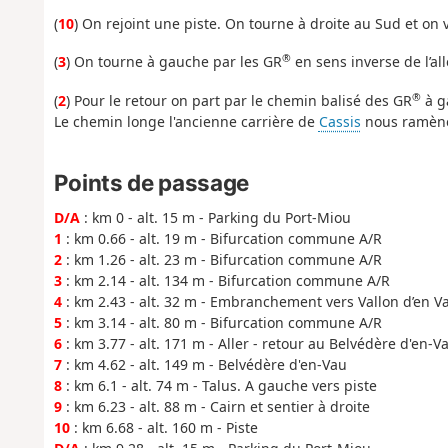
(
10
) On rejoint une piste. On tourne à droite au Sud et on 
®
(
3
) On tourne à gauche par les GR
en sens inverse de l’all
®
(
2
) Pour le retour on part par le chemin balisé des GR
à ga
Le chemin longe l'ancienne carrière de
Cassis
nous ramène 
Points de passage
D/A
: km 0 - alt. 15 m - Parking du Port-Miou
1
: km 0.66 - alt. 19 m - Bifurcation commune A/R
2
: km 1.26 - alt. 23 m - Bifurcation commune A/R
3
: km 2.14 - alt. 134 m - Bifurcation commune A/R
4
: km 2.43 - alt. 32 m - Embranchement vers Vallon d’en V
5
: km 3.14 - alt. 80 m - Bifurcation commune A/R
6
: km 3.77 - alt. 171 m - Aller - retour au Belvédère d'en-V
7
: km 4.62 - alt. 149 m - Belvédère d'en-Vau
8
: km 6.1 - alt. 74 m - Talus. A gauche vers piste
9
: km 6.23 - alt. 88 m - Cairn et sentier à droite
10
: km 6.68 - alt. 160 m - Piste