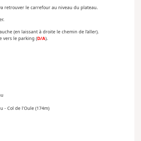
va retrouver le carrefour au niveau du plateau.
er.
uche (en laissant à droite le chemin de l’aller).
vers le parking (
D/A
).
au
au - Col de l'Oule (174m)