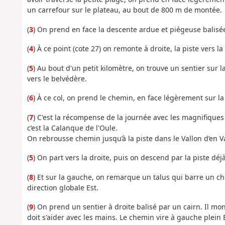
un carrefour sur le plateau, au bout de 800 m de montée.
(
3
) On prend en face la descente ardue et piégeuse balisé
(
4
) À ce point (cote 27) on remonte à droite, la piste vers la
(
5
) Au bout d'un petit kilomètre, on trouve un sentier sur l
vers le belvédère.
(
6
) À ce col, on prend le chemin, en face légèrement sur 
(
7
) C'est la récompense de la journée avec les magnifiques v
c’est la Calanque de l'Oule.
On rebrousse chemin jusqu’à la piste dans le Vallon d’en V
(
5
) On part vers la droite, puis on descend par la piste déj
(
8
) Et sur la gauche, on remarque un talus qui barre un ch
direction globale Est.
(
9
) On prend un sentier à droite balisé par un cairn. Il mon
doit s'aider avec les mains. Le chemin vire à gauche plein E