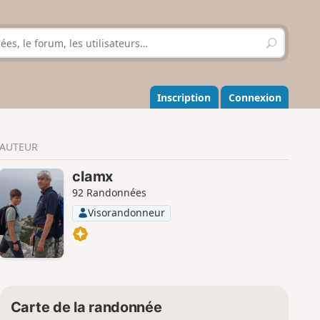
R
e
c
h
e
Inscription
Connexion
r
c
h
AUTEUR
e
r
clamx
92 Randonnées
Visorandonneur
Carte de la randonnée