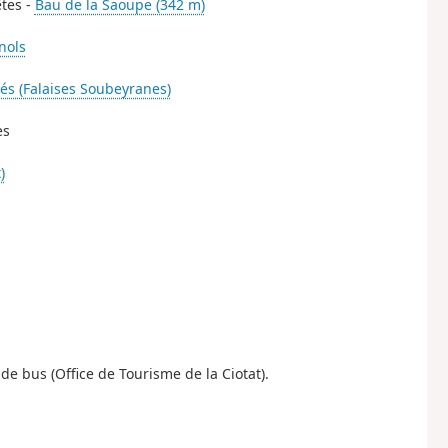
êtes -
Bau de la Saoupe (342 m)
nols
és (Falaises Soubeyranes)
es
)
e bus (Office de Tourisme de la Ciotat).