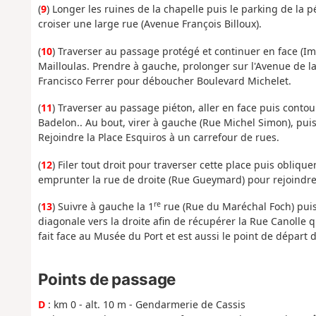
(
9
) Longer les ruines de la chapelle puis le parking de la 
croiser une large rue (Avenue François Billoux).
(
10
) Traverser au passage protégé et continuer en face (Im
Mailloulas. Prendre à gauche, prolonger sur l'Avenue de l
Francisco Ferrer pour déboucher Boulevard Michelet.
(
11
) Traverser au passage piéton, aller en face puis conto
Badelon.. Au bout, virer à gauche (Rue Michel Simon), puis
Rejoindre la Place Esquiros à un carrefour de rues.
(
12
) Filer tout droit pour traverser cette place puis oblique
emprunter la rue de droite (Rue Gueymard) pour rejoindre 
re
(
13
) Suivre à gauche la 1
rue (Rue du Maréchal Foch) puis 
diagonale vers la droite afin de récupérer la Rue Canolle qu
fait face au Musée du Port et est aussi le point de départ 
Points de passage
D
: km 0 - alt. 10 m - Gendarmerie de Cassis