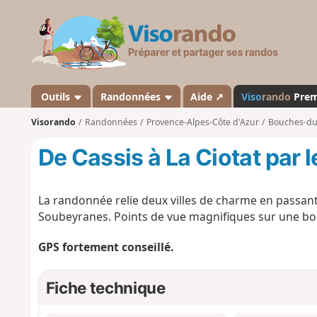
V
i
s
o
r
a
Outils
Randonnées
Aide ↗
Viso
rando
Pre
n
Visorando
Randonnées
Provence-Alpes-Côte d'Azur
Bouches-d
d
o
De Cassis à La Ciotat par l
La randonnée relie deux villes de charme en passant
Soubeyranes. Points de vue magnifiques sur une bo
GPS fortement conseillé.
Fiche technique