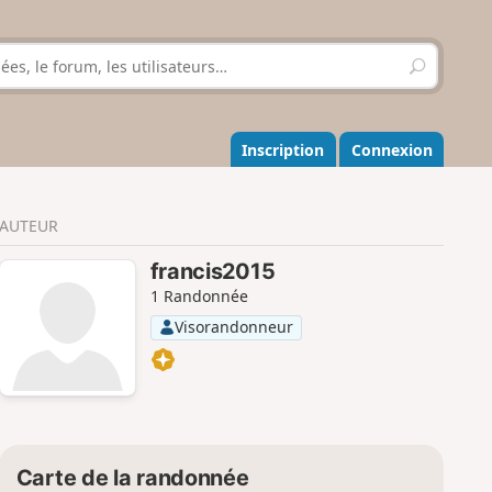
R
e
c
h
e
Inscription
Connexion
r
c
h
AUTEUR
e
r
francis2015
1 Randonnée
Visorandonneur
Carte de la randonnée