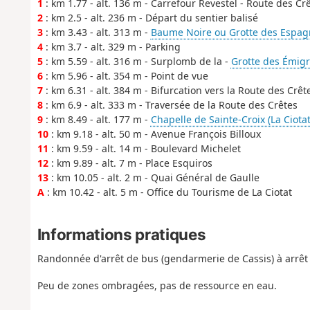
1
: km 1.77 - alt. 136 m - Carrefour Revestel - Route des Cr
2
: km 2.5 - alt. 236 m - Départ du sentier balisé
3
: km 3.43 - alt. 313 m -
Baume Noire ou Grotte des Espag
4
: km 3.7 - alt. 329 m - Parking
5
: km 5.59 - alt. 316 m - Surplomb de la -
Grotte des Émigr
6
: km 5.96 - alt. 354 m - Point de vue
7
: km 6.31 - alt. 384 m - Bifurcation vers la Route des Crêt
8
: km 6.9 - alt. 333 m - Traversée de la Route des Crêtes
9
: km 8.49 - alt. 177 m -
Chapelle de Sainte-Croix (La Ciotat
10
: km 9.18 - alt. 50 m - Avenue François Billoux
11
: km 9.59 - alt. 14 m - Boulevard Michelet
12
: km 9.89 - alt. 7 m - Place Esquiros
13
: km 10.05 - alt. 2 m - Quai Général de Gaulle
A
: km 10.42 - alt. 5 m - Office du Tourisme de La Ciotat
Informations pratiques
Randonnée d'arrêt de bus (gendarmerie de Cassis) à arrêt d
Peu de zones ombragées, pas de ressource en eau.