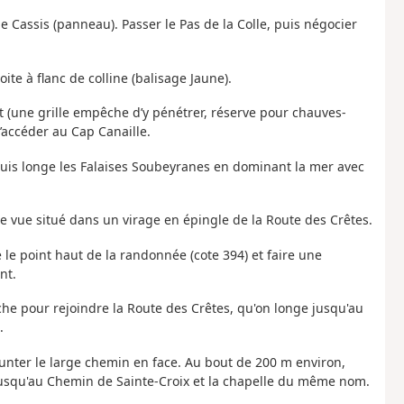
 de Cassis (panneau). Passer le Pas de la Colle, puis négocier
te à flanc de colline (balisage Jaune).
nt (une grille empêche d’y pénétrer, réserve pour chauves-
’accéder au Cap Canaille.
puis longe les Falaises Soubeyranes en dominant la mer avec
e vue situé dans un virage en épingle de la Route des Crêtes.
e le point haut de la randonnée (cote 394) et faire une
nt.
uche pour rejoindre la Route des Crêtes, qu'on longe jusqu'au
.
runter le large chemin en face. Au bout de 200 m environ,
e jusqu'au Chemin de Sainte-Croix et la chapelle du même nom.