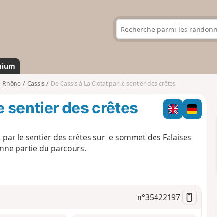
mium
u-Rhône
Cassis
De Cassis à La Ciotat par le sentier des crêtes
e sentier des crêtes
 par le sentier des crêtes sur le sommet des Falaises
nne partie du parcours.
n°
35422197