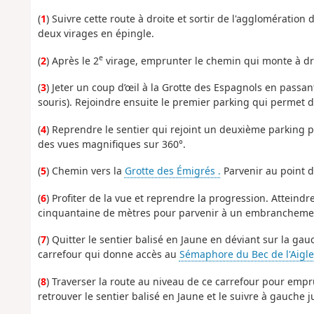
(
1
) Suivre cette route à droite et sortir de l'agglomération
deux virages en épingle.
e
(
2
) Après le 2
virage, emprunter le chemin qui monte à droi
(
3
) Jeter un coup d’œil à la Grotte des Espagnols en passa
souris). Rejoindre ensuite le premier parking qui permet d
(
4
) Reprendre le sentier qui rejoint un deuxième parking 
des vues magnifiques sur 360°.
(
5
) Chemin vers la
Grotte des Émigrés .
Parvenir au point d
(
6
) Profiter de la vue et reprendre la progression. Atteindr
cinquantaine de mètres pour parvenir à un embrancheme
(
7
) Quitter le sentier balisé en Jaune en déviant sur la ga
carrefour qui donne accès au
Sémaphore du Bec de l'Aigle
(
8
) Traverser la route au niveau de ce carrefour pour emp
retrouver le sentier balisé en Jaune et le suivre à gauch