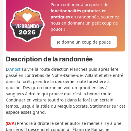
Pour continuer à proposer des
fonctionnalités gratuites et
pratiques
en randonnée, soutenez-
nous en donnant un petit coup de
pouce !
Je donne un coup de pouce
Description de la randonnée
D'
Anost
suivre la route direction Planchez puis après être
passé en contrebas de Notre-Dame-de-l'Aillant et être entré
dans la forêt, prendre la deuxième route forestière à
gauche. Dès qu'on tourne on voit un grand enclos à
sangliers à droite qui prouve que c'est la bonne route.
Continuer en voiture tout droit dans la forêt un certain
temps, jusqu'à la stèle du Maquis Socrate. Stationner sur cet
espace assez grand.
(
D/A
) Prendre à droite le sentier autorisé même s'il y a une
barrière. Il descend et conduit à l'Étang de Rainache.