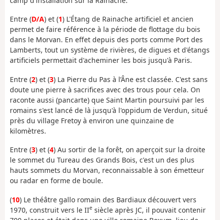
camp d'installation sur la Rainache.
Entre (
D/A
) et (
1
) L'Étang de Rainache artificiel et ancien
permet de faire référence à la période de flottage du bois
dans le Morvan. En effet depuis des ports comme Port des
Lamberts, tout un système de rivières, de digues et d'étangs
artificiels permettait d'acheminer les bois jusqu'à Paris.
Entre (
2
) et (
3
) La Pierre du Pas à l’Âne est classée. C'est sans
doute une pierre à sacrifices avec des trous pour cela. On
raconte aussi (pancarte) que Saint Martin poursuivi par les
romains s'est lancé de là jusqu'à l'oppidum de Verdun, situé
près du village Fretoy à environ une quinzaine de
kilomètres.
Entre (
3
) et (
4
) Au sortir de la forêt, on aperçoit sur la droite
le sommet du Tureau des Grands Bois, c'est un des plus
hauts sommets du Morvan, reconnaissable à son émetteur
ou radar en forme de boule.
(
10
) Le théâtre gallo romain des Bardiaux découvert vers
e
1970, construit vers le II
siècle après JC, il pouvait contenir