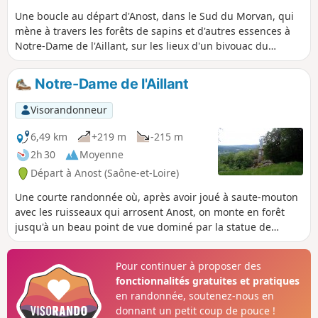
Une boucle au départ d'Anost, dans le Sud du Morvan, qui
mène à travers les forêts de sapins et d'autres essences à
Notre-Dame de l'Aillant, sur les lieux d'un bivouac du
maquis Socrate, à la Pierre du pas de l’Âne, au Tureau des
Grands Bois, tout en profitant de la fraîcheur en période
Notre-Dame de l'Aillant
estivale et d'agréables points de vue.
Visorandonneur
6,49 km
+219 m
-215 m
2h 30
Moyenne
Départ à Anost (Saône-et-Loire)
Une courte randonnée où, après avoir joué à saute-mouton
avec les ruisseaux qui arrosent Anost, on monte en forêt
jusqu'à un beau point de vue dominé par la statue de
Notre-Dame de l'Aillant.
Pour continuer à proposer des
fonctionnalités gratuites et pratiques
en randonnée, soutenez-nous en
donnant un petit coup de pouce !