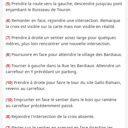
(
5
) Prendre la route vers la gauche, descendre jusqu'au pont
enjambant le Ruisseau de Touron.
(
6
) Remonter en face, rejoindre une intersection. Remarque
la croix est visible sur la carte mais non visible en réalité.
(
7
) Prendre à droite un sentier assez large pour quelques
mètres, plus loin rencontrer une nouvelle intersection.
(
8
) Poursuivre en face pour atteindre le village des Bardiaux.
(
9
) Tourner à gauche dans la Rue les Bardiaux. Atteindre un
carrefour en Y précédant un parking.
(
10
) Prendre à droite pour faire le tour du site Gallo Romain,
revenir au carrefour.
(
10
) Emprunter en face le sentier dans le bois qui ramène
au carrefour précédemment passé.
(
8
) Rejoindre l'intersection de la croix absente.
(
7
) Rester sur le sentier en prenant en face direction les