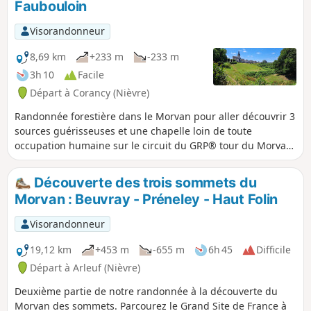
Faubouloin
Visorandonneur
8,69 km
+233 m
-233 m
3h 10
Facile
Départ à Corancy (Nièvre)
Randonnée forestière dans le Morvan pour aller découvrir 3
sources guérisseuses et une chapelle loin de toute
occupation humaine sur le circuit du GRP® tour du Morvan
Le tracé est ultra simple et très bien marqué en Jaune
Découverte des trois sommets du
Morvan : Beuvray - Préneley - Haut Folin
Visorandonneur
19,12 km
+453 m
-655 m
6h 45
Difficile
Départ à Arleuf (Nièvre)
Deuxième partie de notre randonnée à la découverte du
Morvan des sommets. Parcourez le Grand Site de France à