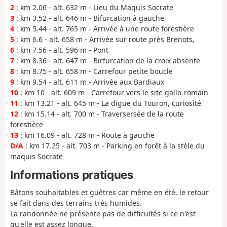
2
: km 2.06 - alt. 632 m - Lieu du Maquis Socrate
3
: km 3.52 - alt. 646 m - Bifurcation à gauche
4
: km 5.44 - alt. 765 m - Arrivée à une route forestière
5
: km 6.6 - alt. 658 m - Arrivée sur route près Brenots,
6
: km 7.56 - alt. 596 m - Pont
7
: km 8.36 - alt. 647 m - Birfurcation de la croix absente
8
: km 8.75 - alt. 658 m - Carrefour petite boucle
9
: km 9.54 - alt. 611 m - Arrivée aux Bardiaux
10
: km 10 - alt. 609 m - Carrefour vers le site gallo-romain
11
: km 13.21 - alt. 645 m - La digue du Touron, curiosité
12
: km 15.14 - alt. 700 m - Traversersée de la route
forestière
13
: km 16.09 - alt. 728 m - Route à gauche
D/A
: km 17.25 - alt. 703 m - Parking en forêt à la stèle du
maquis Socrate
Informations pratiques
Bâtons souhaitables et guêtres car même en été, le retour
se fait dans des terrains très humides.
La randonnée ne présente pas de difficultés si ce n'est
qu'elle est assez longue.