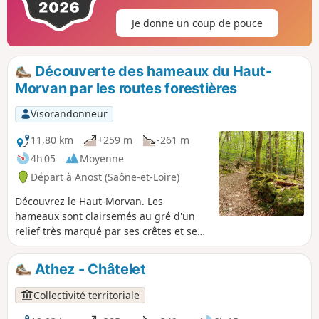
Je donne un coup de pouce
Découverte des hameaux du Haut-
Morvan par les routes forestières
Visorandonneur
11,80 km
+259 m
-261 m
4h 05
Moyenne
Départ à Anost (Saône-et-Loire)
Découvrez le Haut-Morvan. Les
hameaux sont clairsemés au gré d'un
relief très marqué par ses crêtes et ses
vallées encaissées. La forêt et son
exploitation sont omniprésentes. Des
Athez - Châtelet
cours d'eau et des animaux dans les
prés finissent de planter le décor. C'est
Collectivité territoriale
une belle balade entre hameaux,