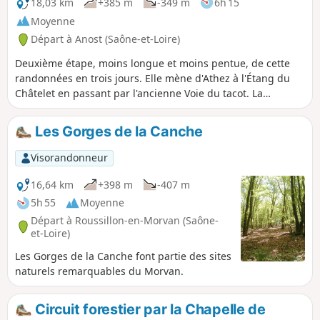
campagne et forêt avec des difficultés
18,03 km
+385 m
-349 m
6h 15
brèves et ponctuelles.
Moyenne
Départ à Anost (Saône-et-Loire)
Deuxième étape, moins longue et moins pentue, de cette
randonnées en trois jours. Elle mène d'Athez à l'Étang du
Châtelet en passant par l'ancienne Voie du tacot. La
randonnée passe par Arleuf et le théâtre des Bardiaux.
D'étang en étang, vous marcherez dans les pas des flotteurs
Les Gorges de la Canche
de bois.
Visorandonneur
16,64 km
+398 m
-407 m
5h 55
Moyenne
Départ à Roussillon-en-Morvan (Saône-
et-Loire)
Les Gorges de la Canche font partie des sites
naturels remarquables du Morvan.
Circuit forestier par la Chapelle de