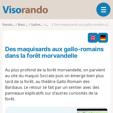
V
O
i
u
s
v
o
Randonnées
Bourgogne
Saône-et-Loire
Anost
Des maquisards aux gallo-romains dans la forêt morvandelle
r
r
i
a
r
n
l
d
Des maquisards aux gallo-romains
a
o
n
dans la forêt morvandelle
a
v
Au plus profond de la forêt morvandelle, on parvient
i
au site du maquis Socrate puis on émerge bien plus
g
a
tard de la forêt, au théâtre Gallo-Romain des
t
Bardiaux. Le retour se fait par un sentier avec des
i
panneaux explicatifs sur d'autres curiosités de la
o
forêt.
n