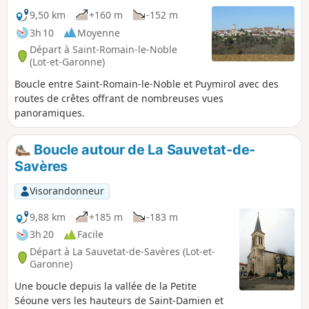
9,50 km
+160 m
-152 m
3h 10
Moyenne
Départ à Saint-Romain-le-Noble
(Lot-et-Garonne)
Boucle entre Saint-Romain-le-Noble et Puymirol avec des
routes de crêtes offrant de nombreuses vues
panoramiques.
Boucle autour de La Sauvetat-de-
Savères
Visorandonneur
9,88 km
+185 m
-183 m
3h 20
Facile
Départ à La Sauvetat-de-Savères (Lot-et-
Garonne)
Une boucle depuis la vallée de la Petite
Séoune vers les hauteurs de Saint-Damien et