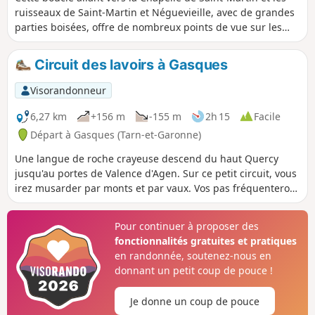
ruisseaux de Saint-Martin et Néguevieille, avec de grandes
parties boisées, offre de nombreux points de vue sur les
vallées au Nord et au Sud.
Circuit des lavoirs à Gasques
Visorandonneur
6,27 km
+156 m
-155 m
2h 15
Facile
Départ à Gasques (Tarn-et-Garonne)
Une langue de roche crayeuse descend du haut Quercy
jusqu'au portes de Valence d'Agen. Sur ce petit circuit, vous
irez musarder par monts et par vaux. Vos pas fréquenteront
quelques anciens lavoirs. Le premier, sous le village,
possède encore ses bancs de pierre pour laver le linge. Les
Pour continuer à proposer des
autres, à mi-parcours, de chaque côté de la route, sont
fonctionnalités gratuites et pratiques
envahis par la végétation ou les nénuphars. (Extrait des
en randonnée, soutenez-nous en
"sentiers d'Emilie dans le 82 de Randoéditions).
donnant un petit coup de pouce !
Je donne un coup de pouce