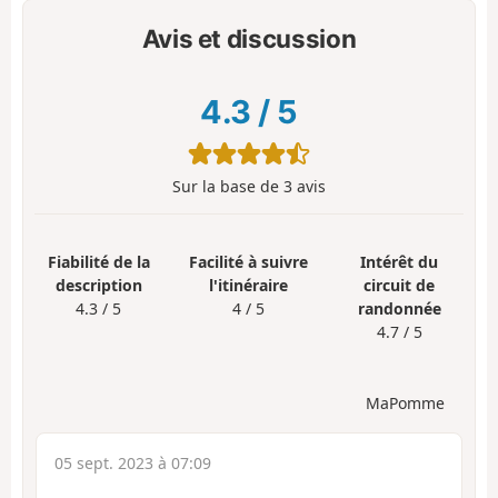
Avis et discussion
4.3
/
5
Sur la base de
3
avis
Fiabilité de la
Facilité à suivre
Intérêt du
description
l'itinéraire
circuit de
4.3 / 5
4 / 5
randonnée
4.7 / 5
MaPomme
05 sept. 2023 à 07:09