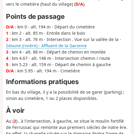
vers le cimetière (haut du village) (
D/A
).
Points de passage
D/A
: km 0 - alt. 194 m - Départ du cimetière
1
: km 2 - alt. 85 m - Entrée dans le bois
2
: km 3 - alt. 76 m - Intersection . Vue sur la vallée de la -
Séoune (rivière) - Affluent de la Garonne
3
: km 4 - alt. 88 m - Départ de chemin en montée
4
: km 4.67 - alt. 148 m - Intersection chemin / route
5
: km 5.23 - alt. 159 m - Départ de chemin à gauche
D/A
: km 5.95 - alt. 194 m - Cimetière
Informations pratiques
En bas du village, il y a la possibilité de se garer (parking) ;
sinon au cimetière, 1 ou 2 places disponibles.
À voir
Au (
2
) , à l'intersection, à gauche, se situe le moulin fortifié
de Ferrussac qui remonte aux premiers siècles de notre ère.
En effet, la chapelle située sur le domaine (Notre Dame de