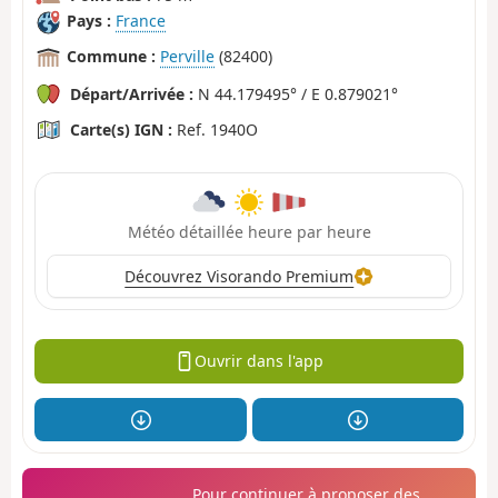
Pays :
France
Commune :
Perville
(82400)
Départ/Arrivée :
N 44.179495° / E 0.879021°
Carte(s) IGN :
Ref. 1940O
Météo détaillée heure par heure
Découvrez Visorando Premium
Ouvrir dans l'app
Pour continuer à proposer des