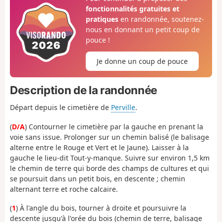
fonctionnalités gratuites et
pratiques
en randonnée, soutenez-
nous en donnant un petit coup de
pouce !
Je donne un coup de pouce
Description de la randonnée
Départ depuis le cimetière de
Perville
.
(
D/A
) Contourner le cimetière par la gauche en prenant la
voie sans issue. Prolonger sur un chemin balisé (le balisage
alterne entre le Rouge et Vert et le Jaune). Laisser à la
gauche le lieu-dit Tout-y-manque. Suivre sur environ 1,5 km
le chemin de terre qui borde des champs de cultures et qui
se poursuit dans un petit bois, en descente ; chemin
alternant terre et roche calcaire.
(
1
) À l'angle du bois, tourner à droite et poursuivre la
descente jusqu'à l'orée du bois (chemin de terre, balisage