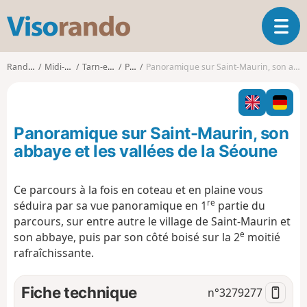
V
O
i
u
s
v
o
Randonnées
Midi-Pyrénées
Tarn-et-Garonne
Perville
Panoramique sur Saint-Maurin, son abbaye et les vallées de la Séoune
r
r
i
a
r
n
l
d
Panoramique sur Saint-Maurin, son
a
o
n
abbaye et les vallées de la Séoune
a
v
Ce parcours à la fois en coteau et en plaine vous
i
re
séduira par sa vue panoramique en 1
partie du
g
a
parcours, sur entre autre le village de Saint-Maurin et
t
e
son abbaye, puis par son côté boisé sur la 2
moitié
i
rafraîchissante.
o
n
Fiche technique
n°
3279277