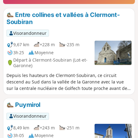
Entre collines et vallées à Clermont-
Soubiran
Visorandonneur
9,67 km
+228 m
-235 m
3h 25
Moyenne
Départ à Clermont-Soubiran (Lot-et-
Garonne)
Depuis les hauteurs de Clermont-Soubiran, ce circuit
descend au Sud dans la vallée de la Garonne avec la vue
sur la centrale nucléaire de Golfech toute proche avant de
remonter vers les collines de Rigou et d'Aureillac en passant
par la vallée du Ruisseau de Néguevieille en alternant
Puymirol
chemins et portions bitumées.
Visorandonneur
8,49 km
+243 m
-251 m
3h 05
Moyenne