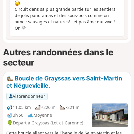
Circuit dans sa plus grande partie sur les sentiers,
de jolis panoramas et des sous-bois comme on
aime : sauvages et natures!...et pas âme qui vive !
On 💛
Autres randonnées dans le
secteur
Boucle de Grayssas vers Saint-Martin
et Néguevieille.
Visorandonneur
11,05 km
+226 m
-221 m
3h 50
Moyenne
Départ à Grayssas (Lot-et-Garonne)
Cette boucle allant vers la Chapelle de Saint-Martin et les