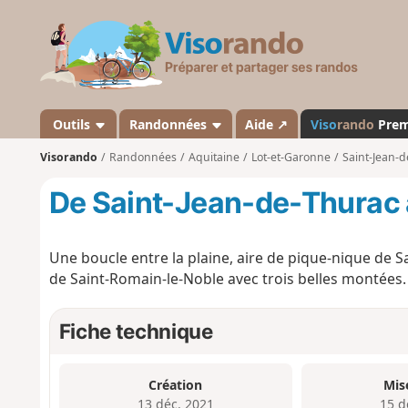
V
i
s
o
r
a
Outils
Randonnées
Aide ↗
Viso
rando
Pre
n
Visorando
Randonnées
Aquitaine
Lot-et-Garonne
Saint-Jean-
d
o
De Saint-Jean-de-Thurac 
Une boucle entre la plaine, aire de pique-nique de Sa
de Saint-Romain-le-Noble avec trois belles montées.
Fiche technique
Création
Mis
13 déc. 2021
15 d