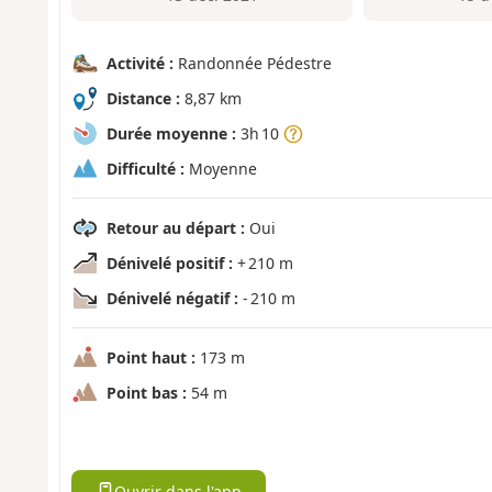
Activité :
Randonnée Pédestre
Distance :
8,87 km
Durée moyenne :
3h 10
Difficulté :
Moyenne
Retour au départ :
Oui
Dénivelé positif :
+ 210 m
Dénivelé négatif :
- 210 m
Point haut :
173 m
Point bas :
54 m
Ouvrir dans l'app