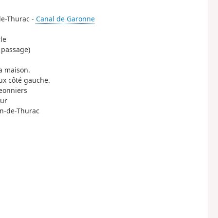
de-Thurac -
Canal de Garonne
le
a passage)
a maison.
eux côté gauche.
geonniers
our
ean-de-Thurac