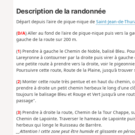
Description de la randonnée
Départ depuis l'aire de pique-nique de
Saint-Jean-de-Thur
(
D/A
) Aller au fond de l'aire de pique-nique puis vers la g
gauche de la route sur 200 m.
(
1
) Prendre à gauche le Chemin de Noble, balisé Bleu. Po
Lareyronne à contourner par la droite puis virer à gauche 
une petite route à prendre vers la droite, voir le pigeonnie
Poursuivre cette route, Route de la Plaine, jusqu'à trouve
(
2
) Monter cette route très pentue et en haut du chemin, c
prendre à droite un petit chemin herbeux le long d'une clôt
toujours le balisage Bleu et Rouge et Vert jusqu'à une rou
passage".
(
3
) Prendre à droite la route, Chemin de la Tour Chappe, su
Chemin de Lapointe. Traverser le hameau de Lapointe puis
herbeux qui longe le Ruisseau de Barrère.
__Attention ! cette zone peut être humide et glissante en pério