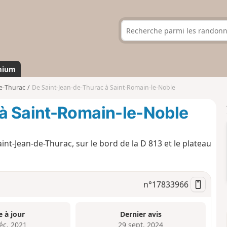
mium
de-Thurac
De Saint-Jean-de-Thurac à Saint-Romain-le-Noble
à Saint-Romain-le-Noble
int-Jean-de-Thurac, sur le bord de la D 813 et le plateau
n°
17833966
e à jour
Dernier avis
éc. 2021
29 sept. 2024