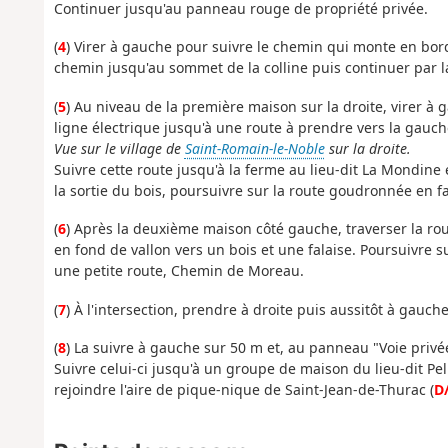
Continuer jusqu'au panneau rouge de propriété privée.
(
4
) Virer à gauche pour suivre le chemin qui monte en bord
chemin jusqu'au sommet de la colline puis continuer par la
(
5
) Au niveau de la première maison sur la droite, virer à
ligne électrique jusqu'à une route à prendre vers la gauch
Vue sur le village de
Saint-Romain-le-Noble
sur la droite.
Suivre cette route jusqu'à la ferme au lieu-dit La Mondine et
la sortie du bois, poursuivre sur la route goudronnée en f
(
6
) Après la deuxième maison côté gauche, traverser la r
en fond de vallon vers un bois et une falaise. Poursuivre 
une petite route, Chemin de Moreau.
(
7
) À l'intersection, prendre à droite puis aussitôt à gauch
(
8
) La suivre à gauche sur 50 m et, au panneau "Voie privé
Suivre celui-ci jusqu'à un groupe de maison du lieu-dit Pel
rejoindre l'aire de pique-nique de Saint-Jean-de-Thurac (
D