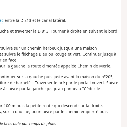
ac
entre la D 813 et le canal latéral.
auche et traverser la D 813. Tourner à droite en suivant le bord
ursuivre sur un chemin herbeux jusqu'à une maison
et suivre le fléchage Bleu ou Rouge et Vert. Continuer jusqu'à
r en face.
r sur la gauche la route cimentée appelée Chemin de Merle.
ontinuer sur la gauche puis juste avant la maison du n°205,
ure de barbelés. Traverser le pré par le portail ouvert. Suivre
te à suivre par la gauche jusqu'au panneau "Cédez le
r 100 m puis la petite route qui descend sur la droite,
, sur la gauche, poursuivre par le chemin empierré puis
de hivernale par temps de pluie.