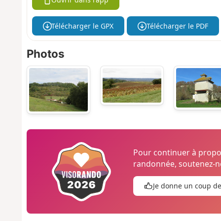
Télécharger le GPX
Télécharger le PDF
Photos
Pour continuer à prop
randonnée, soutenez-no
Je donne un coup d