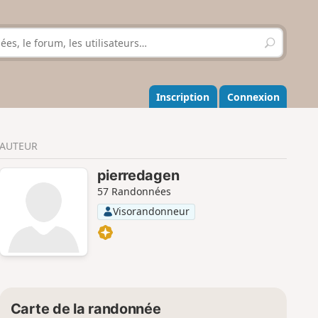
R
e
c
h
e
Inscription
Connexion
r
c
h
AUTEUR
e
r
pierredagen
57 Randonnées
Visorandonneur
Carte de la randonnée