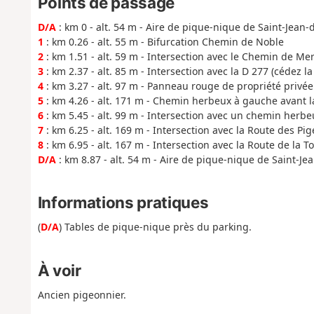
Points de passage
D/A
: km 0 - alt. 54 m - Aire de pique-nique de Saint-Jean-
1
: km 0.26 - alt. 55 m - Bifurcation Chemin de Noble
2
: km 1.51 - alt. 59 m - Intersection avec le Chemin de Mer
3
: km 2.37 - alt. 85 m - Intersection avec la D 277 (cédez l
4
: km 3.27 - alt. 97 m - Panneau rouge de propriété privée
5
: km 4.26 - alt. 171 m - Chemin herbeux à gauche avant l
6
: km 5.45 - alt. 99 m - Intersection avec un chemin herb
7
: km 6.25 - alt. 169 m - Intersection avec la Route des Pi
8
: km 6.95 - alt. 167 m - Intersection avec la Route de la T
D/A
: km 8.87 - alt. 54 m - Aire de pique-nique de Saint-J
Informations pratiques
(
D/A
) Tables de pique-nique près du parking.
À voir
Ancien pigeonnier.