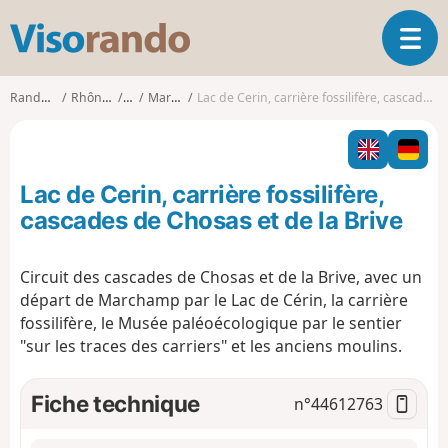
V
O
i
u
s
v
o
Randonnées
Rhône-Alpes
Ain
Marchamp
Lac de Cerin, carrière fossilifère, cascades de Chosas et de la Brive
r
r
i
a
r
n
l
d
Lac de Cerin, carrière fossilifère,
a
o
n
cascades de Chosas et de la Brive
a
v
Circuit des cascades de Chosas et de la Brive, avec un
i
départ de Marchamp par le Lac de Cérin, la carrière
g
a
fossilifère, le Musée paléoécologique par le sentier
t
"sur les traces des carriers" et les anciens moulins.
i
o
Fiche technique
n°
44612763
n