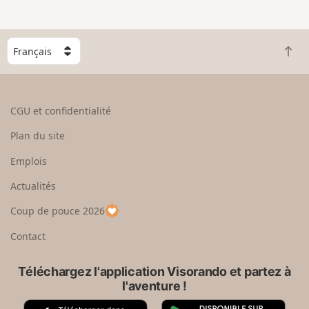
e
n
g
C
r
R
h
a
e
o
n
t
i
d
o
s
CGU et confidentialité
u
i
r
s
Plan du site
e
s
n
e
Emplois
h
z
Actualités
a
u
u
n
Coup de pouce 2026
t
p
a
Contact
y
s
Téléchargez l'application Visorando et partez à
l'aventure !
A
G