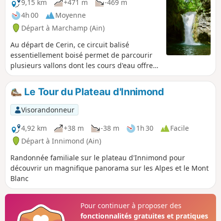
9,15 km
+471 m
-469 m
4h 00
Moyenne
Départ à Marchamp (Ain)
Au départ de Cerin, ce circuit balisé
essentiellement boisé permet de parcourir
plusieurs vallons dont les cours d'eau offrent
plusieurs passages en cascades. Après une
météo pluvieuse, les cascades sont
Le Tour du Plateau d'Innimond
magnifiques mais le terrain est alors plus
gras.
Visorandonneur
4,92 km
+38 m
-38 m
1h 30
Facile
Départ à Innimond (Ain)
Randonnée familiale sur le plateau d'Innimond pour
découvrir un magnifique panorama sur les Alpes et le Mont
Blanc
Pour continuer à proposer des
fonctionnalités gratuites et pratiques