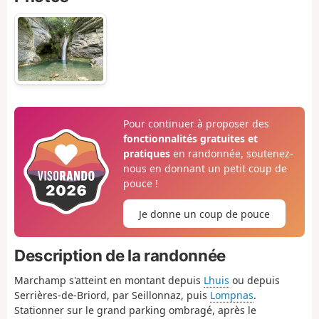
Pour continuer à proposer des
fonctionnalités gratuites et
pratiques
en randonnée, soutenez-
nous en donnant un petit coup de
pouce !
Je donne un coup de pouce
Description de la randonnée
Marchamp s'atteint en montant depuis
Lhuis
ou depuis
Serrières-de-Briord, par Seillonnaz, puis
Lompnas
.
Stationner sur le grand parking ombragé, après le