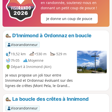
en randonnée, soutenez-nous en
donnant un petit coup de pouce !
Je donne un coup de pouce
D'Innimond à Ordonnaz en boucle
Visorandonneur
19,52 km
+530 m
-529 m
7h 05
Moyenne
Départ à Innimond (Ain)
Je vous propose un joli tour entre
Innimond et Ordonnaz évoluant sur des
lignes de crêtes (Mont Pela, le Grand
Pertuis, et le Mollard de Don), puis dans
un environnement de plateaux entre
La boucle des crêtes à Innimond
forêts et prairies. En cours, il vous est
notamment offert de beaux panoramas
Visorandonneur
sur les Alpes.