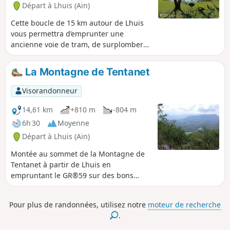
Départ à Lhuis (Ain)
Jaquette à proximité du chemin.
Cette boucle de 15 km autour de Lhuis
vous permettra d’emprunter une
ancienne voie de tram, de surplomber
un bel étang, de suivre des ruisseaux
typiques, d’observer un résurgence, de
La Montagne de Tentanet
traverser un pierrier. Plusieurs points de
vue sur le Rhône et sa vallée, sur le
Visorandonneur
centre de production nucléaire de Creys
ou encore sur la montagne de Tentanet
14,61 km
+810 m
-804 m
rendent cette randonnée très
6h 30
Moyenne
attrayante.
Départ à Lhuis (Ain)
Montée au sommet de la Montagne de
Tentanet à partir de Lhuis en
empruntant le GR®59 sur des bons
chemins de randonnée.
Pour plus de randonnées, utilisez notre
moteur de recherche
.