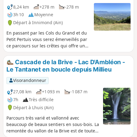
8,24 km
+278 m
-278 m
3h 10
Moyenne
Départ à Innimond (Ain)
En passant par les Cols du Grand et du
Petit Pertuis vous serez émerveillés par
ce parcours sur les crêtes qui offre une
vue à 360° sur les Alpes, le Massif
Central et le Jura. Une randonnée sans
Cascade de la Brive - Lac D'Ambléon -
grande difficulté pour marcheur
Le Tantanet en boucle depuis Millieu
régulier.
Visorandonneur
27,08 km
+1 093 m
-1 087 m
7h
Très difficile
Départ à Lhuis (Ain)
Parcours très varié et vallonné avec
beaucoup de beaux sentiers en sous-bois. La
remontée du vallon de la Brive est de toute