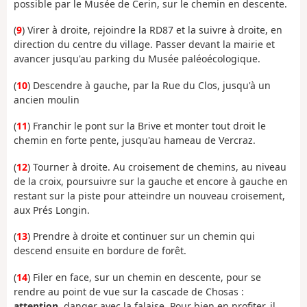
possible par le Musée de Cerin, sur le chemin en descente.
(
9
) Virer à droite, rejoindre la RD87 et la suivre à droite, en
direction du centre du village. Passer devant la mairie et
avancer jusqu'au parking du Musée paléoécologique.
(
10
) Descendre à gauche, par la Rue du Clos, jusqu'à un
ancien moulin
(
11
) Franchir le pont sur la Brive et monter tout droit le
chemin en forte pente, jusqu'au hameau de Vercraz.
(
12
) Tourner à droite. Au croisement de chemins, au niveau
de la croix, poursuivre sur la gauche et encore à gauche en
restant sur la piste pour atteindre un nouveau croisement,
aux Prés Longin.
(
13
) Prendre à droite et continuer sur un chemin qui
descend ensuite en bordure de forêt.
(
14
) Filer en face, sur un chemin en descente, pour se
rendre au point de vue sur la cascade de Chosas :
attention
, danger avec la falaise. Pour bien en profiter, il