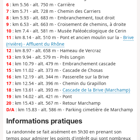
6
: km 5.56 - alt. 750 m - Carrière
7
: km 5.71 - alt. 728 m - Chemin des Carriers
8
: km 5.93 - alt. 683 m - Embranchement, tout droit
9
: km 6.53 - alt. 663 m - Croisement de chemins, à droite
10
: km 7.4 - alt. 581 m - Musée Paléoécologique de Cerin
11
: km 8.14 - alt. 510 m - Pont et ancien moulin sur la -
Brive
(rivière) - Affluent du Rhône
12
: km 8.97 - alt. 658 m - Hameau de Vercraz
13
: km 9.94 - alt. 579 m - Prés Longin
14
: km 10.79 - alt. 479 m - Embranchement cascade
15
: km 11.02 - alt. 373 m - Cascade de Chosas
16
: km 12.19 - alt. 344 m - Passerelle sur la Brive
17
: km 12.54 - alt. 396 m - Chemin du Grapillon
18
: km 13.61 - alt. 393 m -
Cascade de la Brive (Marchamp)
19
: km 14.02 - alt. 421 m - Pont
20
: km 15.43 - alt. 567 m - Retour Marchamp
D/A
: km 15.83 - alt. 586 m - Parking cimetière de Marchamp
Informations pratiques
La randonnée se fait aisément en 5h30 en prenant son
temps pour admirer les points d'intérêt qui sont nombreux