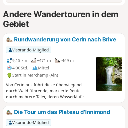
Andere Wandertouren in dem
Gebiet
Rundwanderung von Cerin nach Brive
Visorando-Mitglied
9,15 km
+471 m
-469 m
4:00 Std.
Mittel
Start in Marchamp (Ain)
Von Cerin aus führt diese überwiegend
durch Wald führende, markierte Route
durch mehrere Täler, deren Wasserläufe
mehrere Wasserfälle bilden. Nach
regnerischem Wetter sind die Wasserfälle
Die Tour um das Plateau d'Innimond
wunderschön, aber der Boden ist dann auch
rutschiger.
Visorando-Mitglied