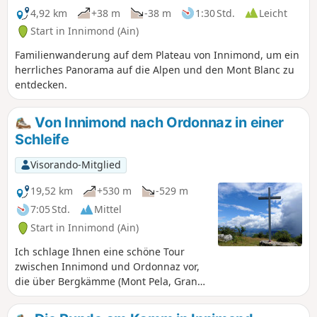
4,92 km
+38 m
-38 m
1:30 Std.
Leicht
Start in Innimond (Ain)
Familienwanderung auf dem Plateau von Innimond, um ein
herrliches Panorama auf die Alpen und den Mont Blanc zu
entdecken.
Von Innimond nach Ordonnaz in einer
Schleife
Visorando-Mitglied
19,52 km
+530 m
-529 m
7:05 Std.
Mittel
Start in Innimond (Ain)
Ich schlage Ihnen eine schöne Tour
zwischen Innimond und Ordonnaz vor,
die über Bergkämme (Mont Pela, Grand
Pertuis und Mollard de Don) und dann
durch eine Hochebene zwischen