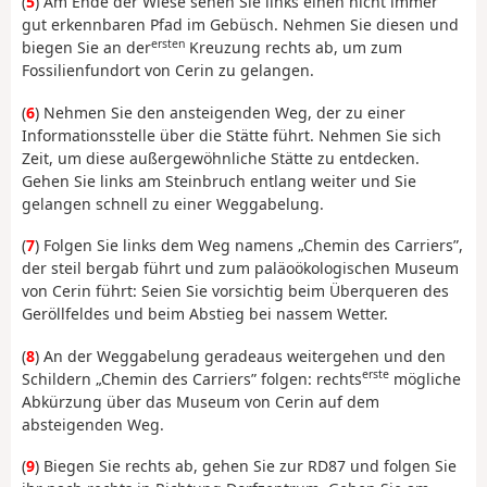
(
5
) Am Ende der Wiese sehen Sie links einen nicht immer
gut erkennbaren Pfad im Gebüsch. Nehmen Sie diesen und
ersten
biegen Sie an der
Kreuzung rechts ab, um zum
Fossilienfundort von Cerin zu gelangen.
(
6
) Nehmen Sie den ansteigenden Weg, der zu einer
Informationsstelle über die Stätte führt. Nehmen Sie sich
Zeit, um diese außergewöhnliche Stätte zu entdecken.
Gehen Sie links am Steinbruch entlang weiter und Sie
gelangen schnell zu einer Weggabelung.
(
7
) Folgen Sie links dem Weg namens „Chemin des Carriers”,
der steil bergab führt und zum paläoökologischen Museum
von Cerin führt: Seien Sie vorsichtig beim Überqueren des
Geröllfeldes und beim Abstieg bei nassem Wetter.
(
8
) An der Weggabelung geradeaus weitergehen und den
erste
Schildern „Chemin des Carriers” folgen: rechts
mögliche
Abkürzung über das Museum von Cerin auf dem
absteigenden Weg.
(
9
) Biegen Sie rechts ab, gehen Sie zur RD87 und folgen Sie