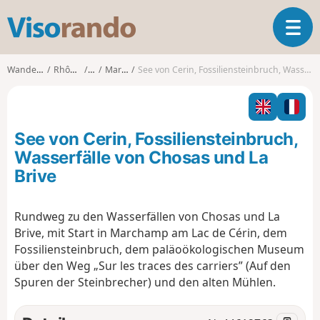
V
T
i
o
s
g
o
Wanderungen
Rhône-Alpes
Ain
Marchamp
See von Cerin, Fossiliensteinbruch, Wasserfälle von Chosas und La Brive
g
r
l
a
e
n
n
d
See von Cerin, Fossiliensteinbruch,
a
o
v
Wasserfälle von Chosas und La
i
Brive
g
a
t
Rundweg zu den Wasserfällen von Chosas und La
i
Brive, mit Start in Marchamp am Lac de Cérin, dem
o
Fossiliensteinbruch, dem paläoökologischen Museum
n
über den Weg „Sur les traces des carriers” (Auf den
Spuren der Steinbrecher) und den alten Mühlen.