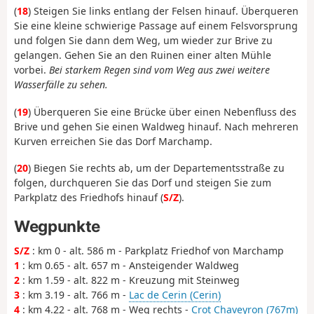
(
18
) Steigen Sie links entlang der Felsen hinauf. Überqueren
Sie eine kleine schwierige Passage auf einem Felsvorsprung
und folgen Sie dann dem Weg, um wieder zur Brive zu
gelangen. Gehen Sie an den Ruinen einer alten Mühle
vorbei.
Bei starkem Regen sind vom Weg aus zwei weitere
Wasserfälle zu sehen.
(
19
) Überqueren Sie eine Brücke über einen Nebenfluss des
Brive und gehen Sie einen Waldweg hinauf. Nach mehreren
Kurven erreichen Sie das Dorf Marchamp.
(
20
) Biegen Sie rechts ab, um der Departementsstraße zu
folgen, durchqueren Sie das Dorf und steigen Sie zum
Parkplatz des Friedhofs hinauf (
S/Z
).
Wegpunkte
S/Z
: km 0 - alt. 586 m - Parkplatz Friedhof von Marchamp
1
: km 0.65 - alt. 657 m - Ansteigender Waldweg
2
: km 1.59 - alt. 822 m - Kreuzung mit Steinweg
3
: km 3.19 - alt. 766 m -
Lac de Cerin (Cerin)
4
: km 4.22 - alt. 768 m - Weg rechts -
Crot Chaveyron (767m)