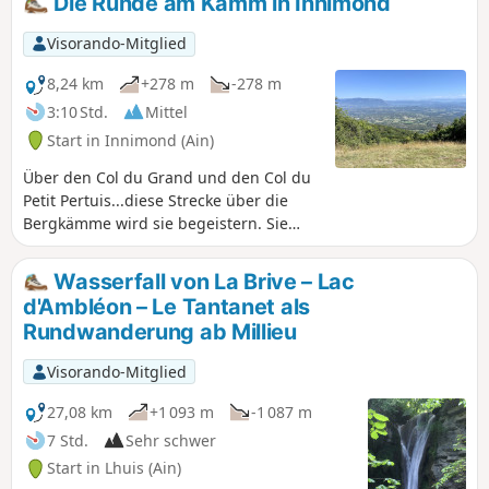
Die Runde am Kamm in Innimond
Wäldern und Wiesen führt. Unterwegs
bieten sich Ihnen insbesondere schöne
Visorando-Mitglied
Ausblicke auf die Alpen.
8,24 km
+278 m
-278 m
3:10 Std.
Mittel
Start in Innimond (Ain)
Über den Col du Grand und den Col du
Petit Pertuis...diese Strecke über die
Bergkämme wird sie begeistern. Sie
bietet einen 360°-Blick auf die Alpen,
das Zentralmassiv und das
Wasserfall von La Brive – Lac
Juragebierge. Eine Wanderung ohne
d'Ambléon – Le Tantanet als
große Schwierigkeiten für geübte
Rundwanderung ab Millieu
Wanderer.
Visorando-Mitglied
27,08 km
+1 093 m
-1 087 m
7 Std.
Sehr schwer
Start in Lhuis (Ain)