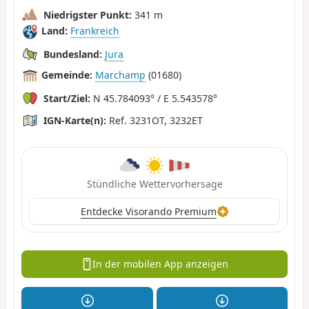
Niedrigster Punkt:
341 m
Land:
Frankreich
Bundesland:
Jura
Gemeinde:
Marchamp
(01680)
Start/Ziel:
N 45.784093° / E 5.543578°
IGN-Karte(n):
Ref. 3231OT, 3232ET
Stündliche Wettervorhersage
Entdecke Visorando Premium
In der mobilen App anzeigen