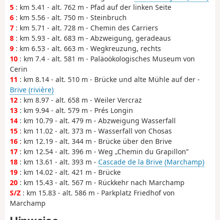
5
: km 5.41 - alt. 762 m - Pfad auf der linken Seite
6
: km 5.56 - alt. 750 m - Steinbruch
7
: km 5.71 - alt. 728 m - Chemin des Carriers
8
: km 5.93 - alt. 683 m - Abzweigung, geradeaus
9
: km 6.53 - alt. 663 m - Wegkreuzung, rechts
10
: km 7.4 - alt. 581 m - Paläoökologisches Museum von
Cerin
11
: km 8.14 - alt. 510 m - Brücke und alte Mühle auf der -
Brive (rivière)
12
: km 8.97 - alt. 658 m - Weiler Vercraz
13
: km 9.94 - alt. 579 m - Prés Longin
14
: km 10.79 - alt. 479 m - Abzweigung Wasserfall
15
: km 11.02 - alt. 373 m - Wasserfall von Chosas
16
: km 12.19 - alt. 344 m - Brücke über den Brive
17
: km 12.54 - alt. 396 m - Weg „Chemin du Grapillon”
18
: km 13.61 - alt. 393 m -
Cascade de la Brive (Marchamp)
19
: km 14.02 - alt. 421 m - Brücke
20
: km 15.43 - alt. 567 m - Rückkehr nach Marchamp
S/Z
: km 15.83 - alt. 586 m - Parkplatz Friedhof von
Marchamp