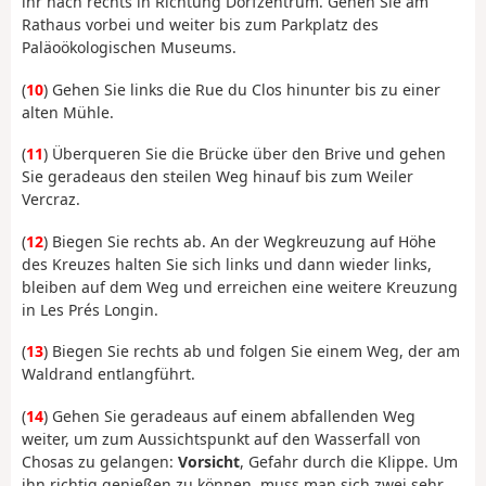
ihr nach rechts in Richtung Dorfzentrum. Gehen Sie am
Rathaus vorbei und weiter bis zum Parkplatz des
Paläoökologischen Museums.
(
10
) Gehen Sie links die Rue du Clos hinunter bis zu einer
alten Mühle.
(
11
) Überqueren Sie die Brücke über den Brive und gehen
Sie geradeaus den steilen Weg hinauf bis zum Weiler
Vercraz.
(
12
) Biegen Sie rechts ab. An der Wegkreuzung auf Höhe
des Kreuzes halten Sie sich links und dann wieder links,
bleiben auf dem Weg und erreichen eine weitere Kreuzung
in Les Prés Longin.
(
13
) Biegen Sie rechts ab und folgen Sie einem Weg, der am
Waldrand entlangführt.
(
14
) Gehen Sie geradeaus auf einem abfallenden Weg
weiter, um zum Aussichtspunkt auf den Wasserfall von
Chosas zu gelangen:
Vorsicht
, Gefahr durch die Klippe. Um
ihn richtig genießen zu können, muss man sich zwei sehr