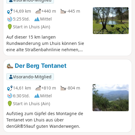
und Juli Martagon-Lilien, Orchideen,
Schneeglöckchen und Erythronium. Und
14,69 km
+440 m
-445 m
wer die Kühle liebt, kann bis zur Grotte
5:25 Std.
Mittel
de la Jaquette in der Nähe des Weges
Start in Lhuis (Ain)
gehen.
Auf dieser 15 km langen
Rundwanderung um Lhuis können Sie
eine alte Straßenbahnlinie nehmen,
einen schönen Teich überblicken,
typischen Bächen folgen, eine Quelle
Der Berg Tentanet
beobachten und ein Geröllfeld
durchqueren. Mehrere Aussichtspunkte
Visorando-Mitglied
auf die Rhône und ihr Tal, auf das
Kernkraftwerk Creys oder auch auf den
14,61 km
+810 m
-804 m
Berg Tentanet machen diese
6:30 Std.
Mittel
Wanderung sehr attraktiv.
Start in Lhuis (Ain)
Aufstieg zum Gipfel des Montagne de
Tentanet von Lhuis aus über
denGR®59auf guten Wanderwegen.