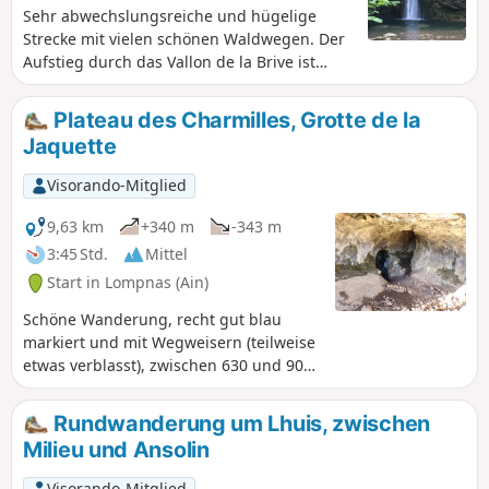
Sehr abwechslungsreiche und hügelige
Strecke mit vielen schönen Waldwegen. Der
Aufstieg durch das Vallon de la Brive ist
wunderschön. Der Besuch der
Kalksteinbrüche ist vor Ort sehr gut
Plateau des Charmilles, Grotte de la
ausgeschildert. Der Abschnitt auf dem
Jaquette
Kamm desGR®59wird diejenigen
zufriedenstellen, die noch kräftige Beine
Visorando-Mitglied
haben. Die Strecke ist größtenteils schattig
oder überdacht und daher ideal bei heißem
9,63 km
+340 m
-343 m
Wetter.
3:45 Std.
Mittel
Start in Lompnas (Ain)
Schöne Wanderung, recht gut blau
markiert und mit Wegweisern (teilweise
etwas verblasst), zwischen 630 und 900
m Höhe, leicht, meist auf guten,
schattigen Wegen, bei klarem Wetter
Rundwanderung um Lhuis, zwischen
Aussicht auf die schneebedeckten Alpen
Milieu und Ansolin
und die Dörfer Marchand und Cerin. Für
Blumenliebhaber gibt es zwischen Mai
Visorando-Mitglied