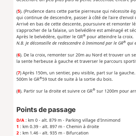
(
5
). (Prudence dans cette partie pierreuse qui nécessite ég
qui continue de descendre, passer à côté de l'aire d'envol 
Arrivé en bas de cette descente, poursuivre et remonter l
s'approcher de la falaise, un belvédère est aménagé et sécu
®
Après le belvédère, quitter le GR
pour atteindre la croix.
®
N.B. Je déconseille de redescendre à Innimond par le GR
qui e
(
6
). De la croix, remonter sur 20m au Nord et trouver un se
la sente herbeuse à gauche et traverser le parcours sportif
(
7
) Après 150m, un sentier, peu visible, part sur la gauche
®
500m le GR
59 tout de suite à la sortie du bois.
®
(
8
). Partir sur la droite et suivre ce GR
sur 1200m pour arri
Points de passage
D/A
: km 0 - alt. 879 m - Parking village d'Innimond
1
: km 0.39 - alt. 897 m - Chemin à droite
2
: km 1.46 - alt. 935 m - Bifurcation