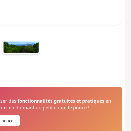
oser des
fonctionnalités gratuites et pratiques
en
us en donnant un petit coup de pouce !
e pouce