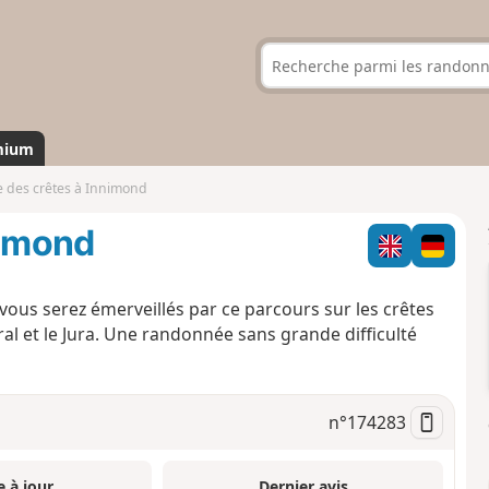
mium
e des crêtes à Innimond
nimond
 vous serez émerveillés par ce parcours sur les crêtes
tral et le Jura. Une randonnée sans grande difficulté
n°
174283
e à jour
Dernier avis