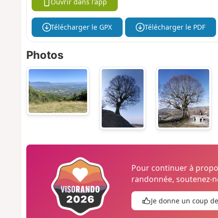
Ouvrir dans l'app
Télécharger le GPX
Télécharger le PDF
Photos
Pour continuer à prop
randonnée, soutenez-no
Je donne un coup d