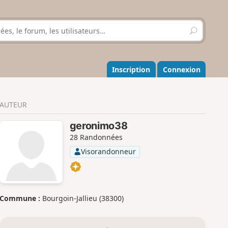
R
e
c
h
e
Inscription
Connexion
r
c
h
AUTEUR
e
r
geronimo38
28 Randonnées
Visorandonneur
Commune :
Bourgoin-Jallieu (38300)