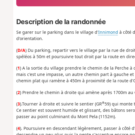
Description de la randonnée
Se garer sur le parking dans le village d'
Innimond
à côté d
d'orientation.
(
D/A
) Du parking, repartir vers le village par la rue de dr
spéléos à 50m et poursuivre tout droit par la route en dire
(
1
) A la sortie du village prendre le chemin de la Perche à
mais c'est une impasse, un autre chemin part à gauche et
chemin plat qui ramène à 450m à proximité de la route d
(
2
) Prendre le chemin à droite qui amène après 1700m au
®
(
3
).Tourner à droite et suivre le sentier (GR
59) qui monte 
Ce sentier est souvent humide et glissant, des bâtons sero
passer au point culminant du Mont Pela (1152m).
(
4
). Poursuivre en descendant légèrement, passer à côté 
descendre un peu plus puis la pente s'accentue encore pour