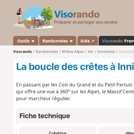
V
i
s
o
r
a
Outils
Randonnées
Aide ↗
Viso
rando
Pre
n
Visorando
Randonnées
Rhône-Alpes
Ain
Innimond
La boucl
d
o
La boucle des crêtes à In
En passant par les Cols du Grand et du Petit Pertuis
qui offre une vue à 360° sur les Alpes, le Massif Cen
pour marcheur régulier.
Fiche technique
Création
Mis