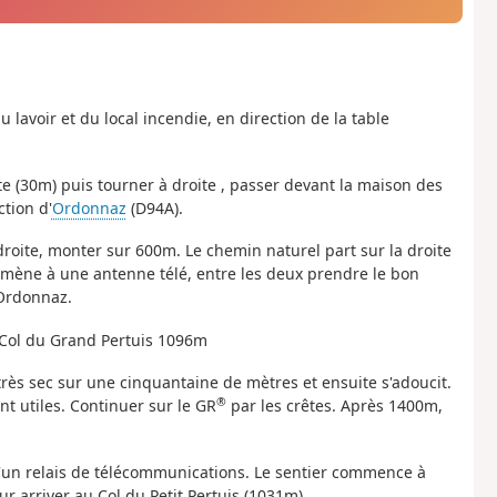
u lavoir et du local incendie, en direction de la table
oite (30m) puis tourner à droite , passer devant la maison des
ction d'
Ordonnaz
(D94A).
 droite, monter sur 600m. Le chemin naturel part sur la droite
 mène à une antenne télé, entre les deux prendre le bon
'Ordonnaz.
 Col du Grand Pertuis 1096m
très sec sur une cinquantaine de mètres et ensuite s'adoucit.
®
nt utiles. Continuer sur le GR
par les crêtes. Après 1400m,
d'un relais de télécommunications. Le sentier commence à
 arriver au Col du Petit Pertuis (1031m).