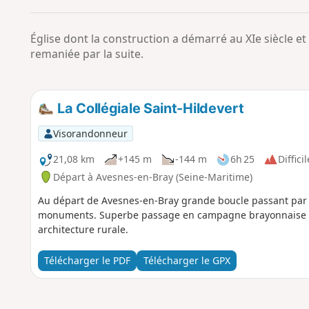
Église dont la construction a démarré au XIe siècle et 
remaniée par la suite.
La Collégiale Saint-Hildevert
Visorandonneur
21,08 km
+145 m
-144 m
6h 25
Difficil
Départ à Avesnes-en-Bray (Seine-Maritime)
Au départ de Avesnes-en-Bray grande boucle passant par
monuments. Superbe passage en campagne brayonnaise av
architecture rurale.
Télécharger le PDF
Télécharger le GPX