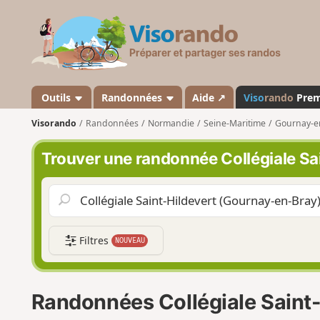
V
i
s
o
r
a
Outils
Randonnées
Aide ↗
Viso
rando
Pre
n
Visorando
Randonnées
Normandie
Seine-Maritime
Gournay-e
d
o
Trouver une randonnée Collégiale Sa
Filtres
NOUVEAU
Randonnées Collégiale Saint