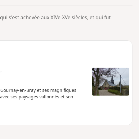
o
a
i
m
qui s'est achevée aux XIVe-XVe siècles, et qui fut
p
e
 Gournay-en-Bray et ses magnifiques
ec ses paysages vallonnés et son