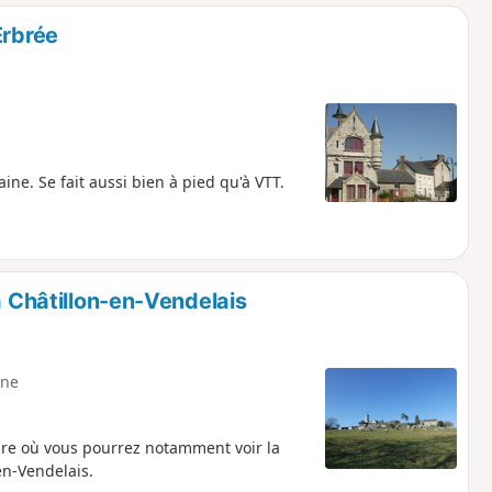
o
a
Erbrée
i
m
p
ine. Se fait aussi bien à pied qu'à VTT.
à Châtillon-en-Vendelais
ne
re où vous pourrez notamment voir la
en-Vendelais.