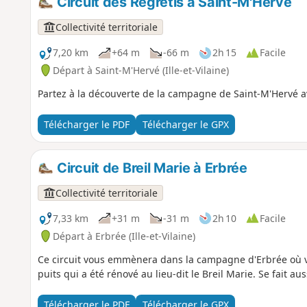
Circuit des Regretis à Saint-M'Hervé
Collectivité territoriale
7,20 km
+64 m
-66 m
2h 15
Facile
Départ à Saint-M'Hervé (Ille-et-Vilaine)
Partez à la découverte de la campagne de Saint-M'Hervé ave
Télécharger le PDF
Télécharger le GPX
Circuit de Breil Marie à Erbrée
Collectivité territoriale
7,33 km
+31 m
-31 m
2h 10
Facile
Départ à Erbrée (Ille-et-Vilaine)
Ce circuit vous emmènera dans la campagne d'Erbrée où 
puits qui a été rénové au lieu-dit le Breil Marie. Se fait au
Télécharger le PDF
Télécharger le GPX