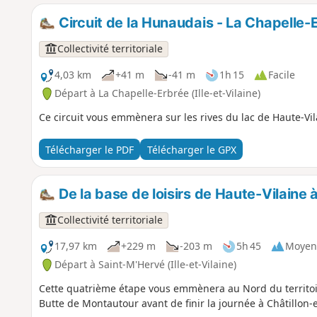
Circuit de la Hunaudais - La Chapelle-
Collectivité territoriale
4,03 km
+41 m
-41 m
1h 15
Facile
Départ à La Chapelle-Erbrée (Ille-et-Vilaine)
Ce circuit vous emmènera sur les rives du lac de Haute-Vila
Télécharger le PDF
Télécharger le GPX
De la base de loisirs de Haute-Vilaine 
Collectivité territoriale
17,97 km
+229 m
-203 m
5h 45
Moyen
Départ à Saint-M'Hervé (Ille-et-Vilaine)
Cette quatrième étape vous emmènera au Nord du territoi
Butte de Montautour avant de finir la journée à Châtillon-