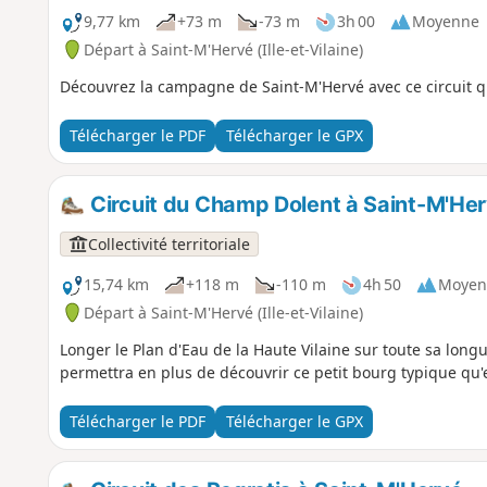
9,77 km
+73 m
-73 m
3h 00
Moyenne
Départ à Saint-M'Hervé (Ille-et-Vilaine)
Découvrez la campagne de Saint-M'Hervé avec ce circuit 
Télécharger le PDF
Télécharger le GPX
Circuit du Champ Dolent à Saint-M'He
Collectivité territoriale
15,74 km
+118 m
-110 m
4h 50
Moyen
Départ à Saint-M'Hervé (Ille-et-Vilaine)
Longer le Plan d'Eau de la Haute Vilaine sur toute sa long
permettra en plus de découvrir ce petit bourg typique qu'
Télécharger le PDF
Télécharger le GPX