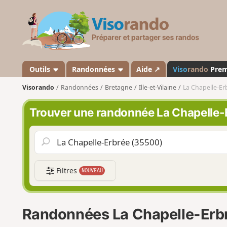
V
i
s
o
r
a
Outils
Randonnées
Aide ↗
Viso
rando
Pre
n
Visorando
Randonnées
Bretagne
Ille-et-Vilaine
La Chapelle-Er
d
o
Trouver une randonnée La Chapelle-
Filtres
NOUVEAU
Randonnées La Chapelle-Erb