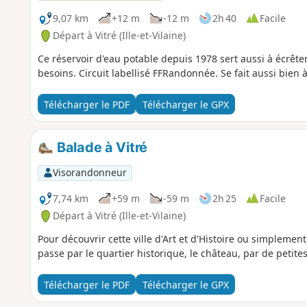
9,07 km
+12 m
-12 m
2h 40
Facile
Départ à Vitré (Ille-et-Vilaine)
Ce réservoir d'eau potable depuis 1978 sert aussi à écrêter 
besoins. Circuit labellisé FFRandonnée. Se fait aussi bien à
Télécharger le PDF
Télécharger le GPX
Balade à Vitré
Visorandonneur
7,74 km
+59 m
-59 m
2h 25
Facile
Départ à Vitré (Ille-et-Vilaine)
Pour découvrir cette ville d'Art et d'Histoire ou simplement 
passe par le quartier historique, le château, par de petites 
Télécharger le PDF
Télécharger le GPX