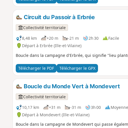
Circuit du Passoir à Erbrée
Collectivité territoriale
8,48 km
+20 m
-21 m
2h 30
Facile
Départ à Erbrée (Ille-et-Vilaine)
Boucle dans la campagne d'Erbrée, qui signifie "lieu planté
Télécharger le PDF
Télécharger le GPX
Boucle du Monde Vert à Mondevert
Collectivité territoriale
10,17 km
+31 m
-31 m
3h 00
Moyenn
Départ à Mondevert (Ille-et-Vilaine)
Boucle dans la campagne de Mondevert qui passe égalemen