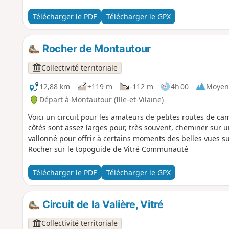
Télécharger le PDF
Télécharger le GPX
Rocher de Montautour
Collectivité territoriale
12,88 km
+119 m
-112 m
4h 00
Moyen
Départ à Montautour (Ille-et-Vilaine)
Voici un circuit pour les amateurs de petites routes de c
côtés sont assez larges pour, très souvent, cheminer sur u
vallonné pour offrir à certains moments des belles vues s
Rocher sur le topoguide de Vitré Communauté
Télécharger le PDF
Télécharger le GPX
Circuit de la Valière, Vitré
Collectivité territoriale