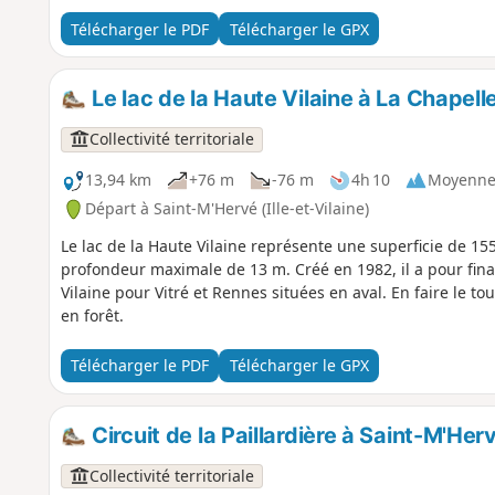
Télécharger le PDF
Télécharger le GPX
Le lac de la Haute Vilaine à La Chapell
Collectivité territoriale
13,94 km
+76 m
-76 m
4h 10
Moyenn
Départ à Saint-M'Hervé (Ille-et-Vilaine)
Le lac de la Haute Vilaine représente une superficie de 1
profondeur maximale de 13 m. Créé en 1982, il a pour final
Vilaine pour Vitré et Rennes situées en aval. En faire le t
en forêt.
Télécharger le PDF
Télécharger le GPX
Circuit de la Paillardière à Saint-M'Her
Collectivité territoriale