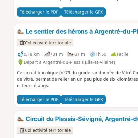
Télécharger le PDF
Télécharger le GPX
Le sentier des hérons à Argentré-du-P
Collectivité territoriale
6,18 km
+31 m
-31 m
1h 50
Facile
Départ à Argentré-du-Plessis (Ille-et-Vilaine)
Ce circuit bucolique (n°79 du guide randonnée de Vitré 
de Vitré, permet de relier en un peu plus de six kilomètr
et leurs étangs.
Télécharger le PDF
Télécharger le GPX
Circuit du Plessis-Sévigné, Argentré-d
Collectivité territoriale