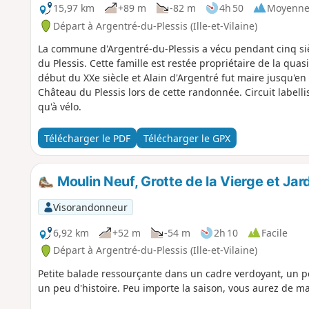
15,97 km
+89 m
-82 m
4h 50
Moyenn
Départ à Argentré-du-Plessis (Ille-et-Vilaine)
La commune d'Argentré-du-Plessis a vécu pendant cinq siè
du Plessis. Cette famille est restée propriétaire de la quas
début du XXe siècle et Alain d'Argentré fut maire jusqu'e
Château du Plessis lors de cette randonnée. Circuit labell
qu'à vélo.
Télécharger le PDF
Télécharger le GPX
Moulin Neuf, Grotte de la Vierge et Jard
Visorandonneur
6,92 km
+52 m
-54 m
2h 10
Facile
Départ à Argentré-du-Plessis (Ille-et-Vilaine)
Petite balade ressourçante dans un cadre verdoyant, un p
un peu d'histoire. Peu importe la saison, vous aurez de m