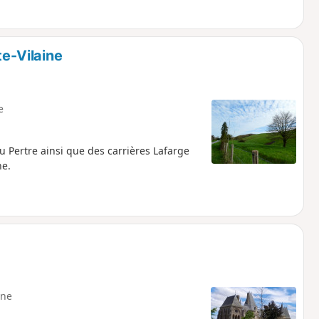
te-Vilaine
e
u Pertre ainsi que des carrières Lafarge
ne.
ne