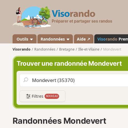
V
i
s
o
r
a
Outils
Randonnées
Aide ↗
Viso
rando
Pre
n
Visorando
Randonnées
Bretagne
Ille-et-Vilaine
Mondevert
d
o
Trouver une randonnée Mondevert
Filtres
NOUVEAU
Randonnées Mondevert