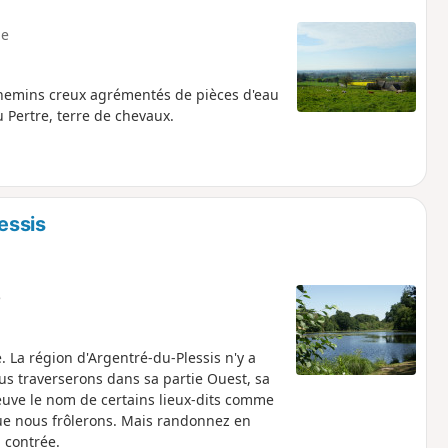
e
chemins creux agrémentés de pièces d'eau
 Pertre, terre de chevaux.
essis
e
. La région d'Argentré-du-Plessis n'y a
ous traverserons dans sa partie Ouest, sa
euve le nom de certains lieux-dits comme
ue nous frôlerons. Mais randonnez en
a contrée.