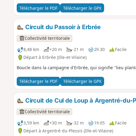
Télécharger le PDF
Télécharger le GPX
Circuit du Passoir à Erbrée
Collectivité territoriale
8,48 km
+20 m
-21 m
2h 30
Facile
Départ à Erbrée (Ille-et-Vilaine)
Boucle dans la campagne d'Erbrée, qui signifie "lieu planté
Télécharger le PDF
Télécharger le GPX
Circuit de Cul de Loup à Argentré-du-P
Collectivité territoriale
3,59 km
+30 m
-32 m
1h 05
Facile
Départ à Argentré-du-Plessis (Ille-et-Vilaine)