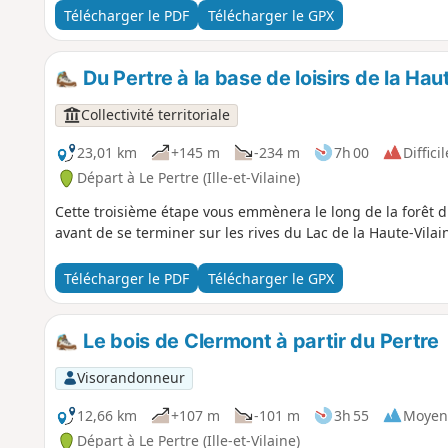
Télécharger le PDF
Télécharger le GPX
Du Pertre à la base de loisirs de la Hau
Collectivité territoriale
23,01 km
+145 m
-234 m
7h 00
Difficil
Départ à Le Pertre (Ille-et-Vilaine)
Cette troisième étape vous emmènera le long de la forêt d
avant de se terminer sur les rives du Lac de la Haute-Vilai
Télécharger le PDF
Télécharger le GPX
Le bois de Clermont à partir du Pertre
Visorandonneur
12,66 km
+107 m
-101 m
3h 55
Moyen
Départ à Le Pertre (Ille-et-Vilaine)