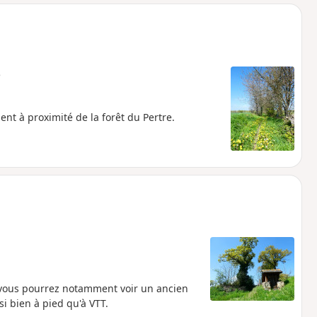
o
a
i
m
p
e
t à proximité de la forêt du Pertre.
vous pourrez notamment voir un ancien
ssi bien à pied qu'à VTT.