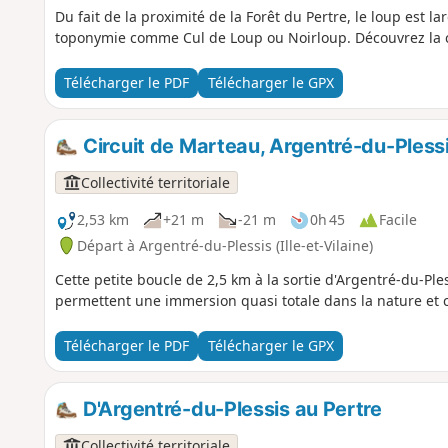
Du fait de la proximité de la Forêt du Pertre, le loup est
toponymie comme Cul de Loup ou Noirloup. Découvrez la c
Télécharger le PDF
Télécharger le GPX
Circuit de Marteau, Argentré-du-Pless
Collectivité territoriale
2,53 km
+21 m
-21 m
0h 45
Facile
Départ à Argentré-du-Plessis (Ille-et-Vilaine)
Cette petite boucle de 2,5 km à la sortie d'Argentré-du-P
permettent une immersion quasi totale dans la nature et c
Télécharger le PDF
Télécharger le GPX
D'Argentré-du-Plessis au Pertre
Collectivité territoriale