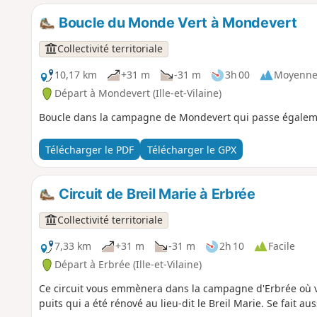
Boucle du Monde Vert à Mondevert
Collectivité territoriale
10,17 km
+31 m
-31 m
3h 00
Moyenn
Départ à Mondevert (Ille-et-Vilaine)
Boucle dans la campagne de Mondevert qui passe égalemen
Télécharger le PDF
Télécharger le GPX
Circuit de Breil Marie à Erbrée
Collectivité territoriale
7,33 km
+31 m
-31 m
2h 10
Facile
Départ à Erbrée (Ille-et-Vilaine)
Ce circuit vous emmènera dans la campagne d'Erbrée où 
puits qui a été rénové au lieu-dit le Breil Marie. Se fait au