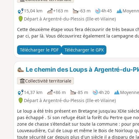
15,04 km
+163 m
-63 m
4h 45
Moyenn
Départ à Argentré-du-Plessis (Ille-et-Vilaine)
Cette deuxième étape vous fera découvrir de très beaux 
par ci, par là. Vous découvrirez également la campagne du
Télécharger le PDF
Télécharger le GPX
Le chemin des Loups à Argentré-du-Pl
Collectivité territoriale
14,37 km
+86 m
-85 m
4h 20
Moyenn
Départ à Argentré-du-Plessis (Ille-et-Vilaine)
Le loup a été très présent en Bretagne jusqu'au XIXe siècle
pas échappé . Si son refuge était la forêt du Pertre que n
zone de chasse s'étendait sur toute la commune : pour pr
Louveaudière, Cul de Loup et même le Bois de Noirloup q
toute sécurité car depuis plus d'un siècle il a disparu de l