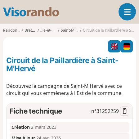
V
O
i
u
s
v
o
Randonnées
Bretagne
Ille-et-Vilaine
Saint-M'Hervé
Circuit de la Paillardière à Saint-M'Hervé
r
r
i
a
r
n
l
d
Circuit de la Paillardière à Saint-
a
o
n
M'Hervé
a
v
Découvrez la campagne de Saint-M'Hervé avec ce
i
circuit qui vous emmènera à l'Est de la commune.
g
a
t
Fiche technique
n°
31252259
i
o
n
Création
2 mars 2023
Mise à jour
24 avr. 2026