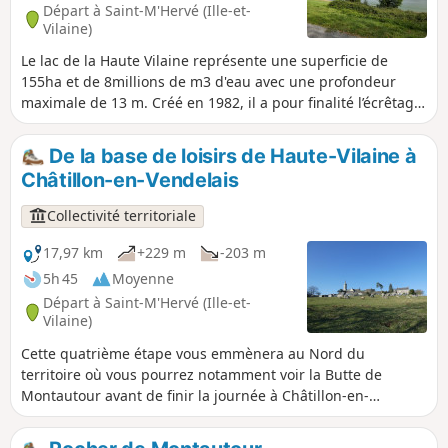
Départ à Saint-M'Hervé (Ille-et-
Vilaine)
Le lac de la Haute Vilaine représente une superficie de
155ha et de 8millions de m3 d'eau avec une profondeur
maximale de 13 m. Créé en 1982, il a pour finalité l’écrêtage
des crues hivernales de la Vilaine pour Vitré et Rennes
situées en aval. En faire le tour permet de profiter du lac et
De la base de loisirs de Haute-Vilaine à
de chemins en forêt.
Châtillon-en-Vendelais
Collectivité territoriale
17,97 km
+229 m
-203 m
5h 45
Moyenne
Départ à Saint-M'Hervé (Ille-et-
Vilaine)
Cette quatrième étape vous emmènera au Nord du
territoire où vous pourrez notamment voir la Butte de
Montautour avant de finir la journée à Châtillon-en-
Vendelais.