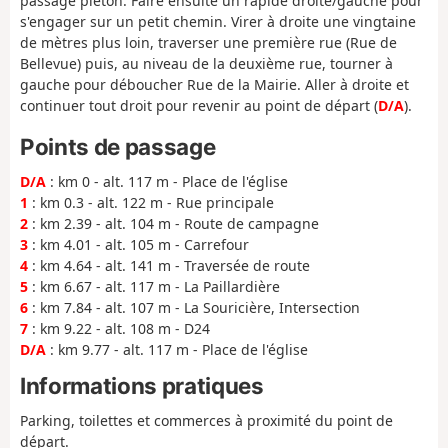
passage piéton. Faire ensuite un rapide droite/gauche pour
s'engager sur un petit chemin. Virer à droite une vingtaine
de mètres plus loin, traverser une première rue (Rue de
Bellevue) puis, au niveau de la deuxième rue, tourner à
gauche pour déboucher Rue de la Mairie. Aller à droite et
continuer tout droit pour revenir au point de départ (
D/A
).
Points de passage
D/A
: km 0 - alt. 117 m - Place de l'église
1
: km 0.3 - alt. 122 m - Rue principale
2
: km 2.39 - alt. 104 m - Route de campagne
3
: km 4.01 - alt. 105 m - Carrefour
4
: km 4.64 - alt. 141 m - Traversée de route
5
: km 6.67 - alt. 117 m - La Paillardière
6
: km 7.84 - alt. 107 m - La Souricière, Intersection
7
: km 9.22 - alt. 108 m - D24
D/A
: km 9.77 - alt. 117 m - Place de l'église
Informations pratiques
Parking, toilettes et commerces à proximité du point de
départ.