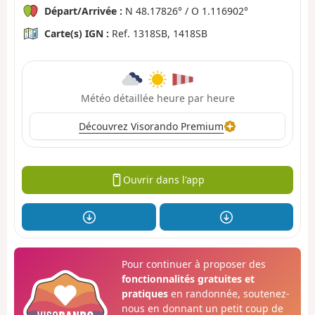
Départ/Arrivée :
N 48.17826° / O 1.116902°
Carte(s) IGN :
Ref. 1318SB, 1418SB
Météo détaillée heure par heure
Découvrez Visorando Premium
Ouvrir dans l'app
Pour continuer à proposer des
fonctionnalités gratuites et
pratiques
en randonnée, soutenez-
nous en donnant un petit coup de