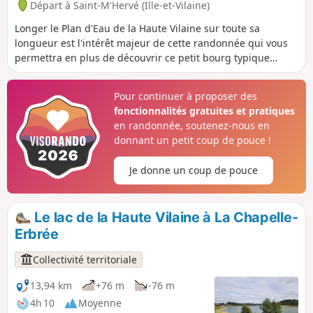
Départ à Saint-M'Hervé (Ille-et-Vilaine)
Longer le Plan d'Eau de la Haute Vilaine sur toute sa
longueur est l'intérêt majeur de cette randonnée qui vous
permettra en plus de découvrir ce petit bourg typique
qu'est Saint-M'Hervé.
Pour continuer à proposer des
fonctionnalités gratuites et pratiques
en randonnée, soutenez-nous en
donnant un petit coup de pouce !
Je donne un coup de pouce
Le lac de la Haute Vilaine à La Chapelle-
Erbrée
Collectivité territoriale
13,94 km
+76 m
-76 m
4h 10
Moyenne