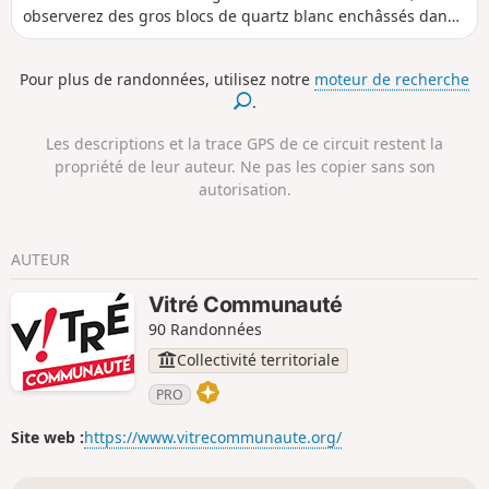
observerez des gros blocs de quartz blanc enchâssés dans
les talus ou posés au milieu des champs. Tels des
mégalithes, ils dominent le paysage alentour. Se fait aussi
Pour plus de randonnées, utilisez notre
moteur de recherche
bien à pied qu'à VTT.
.
Les descriptions et la trace GPS de ce circuit restent la
propriété de leur auteur. Ne pas les copier sans son
autorisation.
AUTEUR
Vitré Communauté
90 Randonnées
Collectivité territoriale
PRO
Site web :
https://www.vitrecommunaute.org/