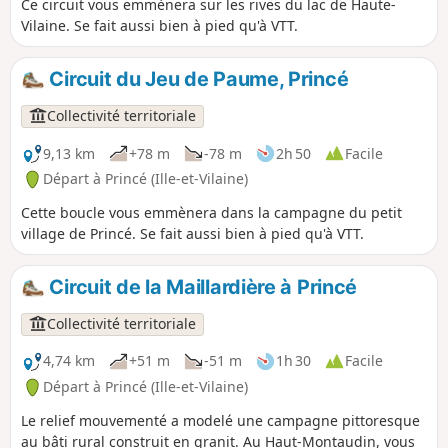
Ce circuit vous emmènera sur les rives du lac de Haute-
Vilaine. Se fait aussi bien à pied qu'à VTT.
Circuit du Jeu de Paume, Princé
Collectivité territoriale
9,13 km
+78 m
-78 m
2h 50
Facile
Départ à Princé (Ille-et-Vilaine)
Cette boucle vous emmènera dans la campagne du petit
village de Princé. Se fait aussi bien à pied qu'à VTT.
Circuit de la Maillardière à Princé
Collectivité territoriale
4,74 km
+51 m
-51 m
1h 30
Facile
Départ à Princé (Ille-et-Vilaine)
Le relief mouvementé a modelé une campagne pittoresque
au bâti rural construit en granit. Au Haut-Montaudin, vous