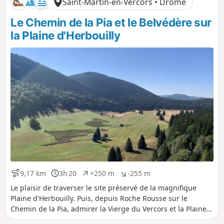
Saint-Martin-en-Vercors • Drôme
e
é
é
p
n
Le Chemin de la Pia et le Belvédère sur
o
é
s
g
la Plaine d'Herbouilly
i
a
t
t
i
i
f
f
9,17 km
3h 20
+250 m
-255 m
D
D
D
D
i
u
é
é
Le plaisir de traverser le site préservé de la magnifique
s
r
n
n
Plaine d'Herbouilly. Puis, depuis Roche Rousse sur le
t
é
i
i
Chemin de la Pia, admirer la Vierge du Vercors et la Plaine
a
e
v
v
de Saint-Martin. Ensuite, en passant par le Belvédère des
n
e
e