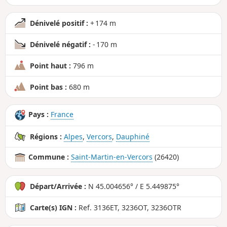
Dénivelé positif :
+ 174 m
Dénivelé négatif :
- 170 m
Point haut :
796 m
Point bas :
680 m
Pays :
France
Régions :
Alpes
,
Vercors
,
Dauphiné
Commune :
Saint-Martin-en-Vercors
(26420)
Départ/Arrivée :
N 45.004656° / E 5.449875°
Carte(s) IGN :
Ref. 3136ET, 3236OT, 3236OTR