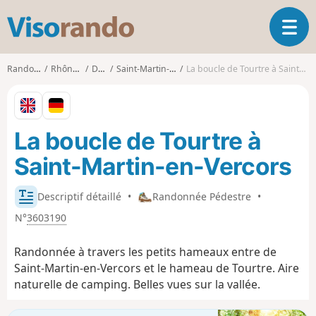
V
O
i
u
s
v
o
Randonnées
Rhône-Alpes
Drôme
Saint-Martin-en-Vercors
La boucle de Tourtre à Saint-Martin-en-Vercors
r
r
i
a
r
n
l
d
La boucle de Tourtre à
a
o
n
Saint-Martin-en-Vercors
a
v
i
Descriptif détaillé
•
Randonnée Pédestre
•
g
N°
3603190
a
t
Randonnée à travers les petits hameaux entre de
i
Saint-Martin-en-Vercors et le hameau de Tourtre. Aire
o
naturelle de camping. Belles vues sur la vallée.
n