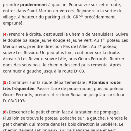
prendre
prudemment
à gauche. Poursuivre sur cette route,
entrer dans Saint-Martin-en-Vercors. Rejoindre à la sortie du
®
village, à hauteur du parking et du GRP
précédemment
emprunté.
(
4
) Prendre à droite, c'est aussi le Chemin de Menuisiers. Suivre
er
le double balisage Jaune Rouge et Jaune Vert. Au 1
poteau Les
e
Menuisiers, prendre direction Pas de l'Allier. Au 2
poteau,
suivre Les Revoux. Un peu plus loin, continuer sur la droite.
Arriver à Les Revoux, suivre l'Ale, puis Gours Ferrants. Rentrer
dans des sous-bois, le chemin descend puis remonte. Après
continuer à gauche jusqu'à la route D103.
(
5
) Continuer sur la route départementale :
Attention route
très fréquentée
. Passer l'aire de pique-nique, puis au poteau
Gours Ferrants, prendre direction Bobache jusqu'au carrefour
D103/D103a.
(
6
) Descendre le petit chemin face à la station de pompage.
Plus loin se trouve le poteau Bobache sur la gauche. Prendre le
petit chemin qui monte dans les bois direction la Sablière. Le
chemin devient sablonneux, suivre balisage Jaune et Vert,