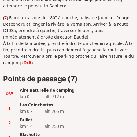
atteindre le poteau La Sablière.
(
7
) Faire un virage de 180° à gauche, balisage Jaune et Rouge.
Descendre et longer la rivière la Vernaison. Arriver à la route
D103a, prendre à gauche, traverser le pont, puis
immédiatement à droite direction Baudet.
À la fin de la montée, prendre à droite un chemin agricole. À la
fin, prendre à droite, puis rapidement à gauche la route vers
Tourtre. Retrouver alors le parking proche du l'aire naturelle du
camping (
D/A
).
Points de passage (7)
Aire naturelle de camping
D/A
km 0
alt. 712 m
Les Coinchettes
1
km 0.7
alt. 765 m
Brillet
2
km 1.4
alt. 750 m
Blachette