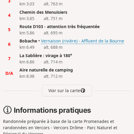
3
km 3.03
alt. 763 m
Chemin des Menuisiers
4
km 3.85
alt. 751 m
Route D103 - attention très fréquentée
5
km 5.86
alt. 695 m
Bobache
•
Vernaison (rivière) - Affluent de la Bourne
6
km 6.49
alt. 688 m
La Sablière : virage à 180°
7
km 6.86
alt. 714 m
Aire naturelle de camping
D/A
km 8.98
alt. 712 m
Voir sur la carte
Informations pratiques
Randonnée préparée à base de la carte Promenades et
randonnées en Vercors - Vercors Drôme - Parc Naturel et
Régional du Vercors.