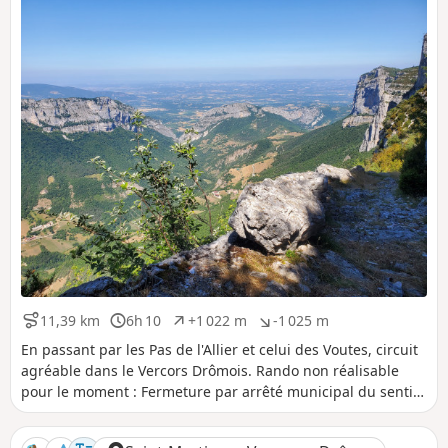
i
a
t
t
i
i
f
f
11,39 km
6h 10
+1 022 m
-1 025 m
D
D
D
D
i
u
é
é
En passant par les Pas de l'Allier et celui des Voutes, circuit
s
r
n
n
agréable dans le Vercors Drômois. Rando non réalisable
t
é
i
i
pour le moment : Fermeture par arrêté municipal du sentier
a
e
v
v
du Pas de l'Allier (commune Echevis)
n
e
e
c
l
l