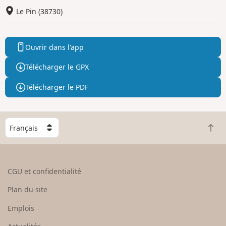
Le Pin (38730)
Ouvrir dans l'app
Télécharger le GPX
Télécharger le PDF
C
R
h
e
o
t
i
o
s
CGU et confidentialité
u
i
r
s
Plan du site
e
s
n
e
Emplois
h
z