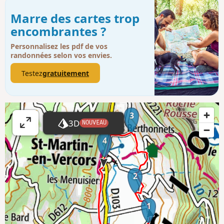
Marre des cartes trop
encombrantes ?
Personnalisez les pdf de vos
randonnées selon vos envies.
Testez
gratuitement
3
3D
NOUVEAU
A
4
ff
i
c
2
h
e
r
1
l