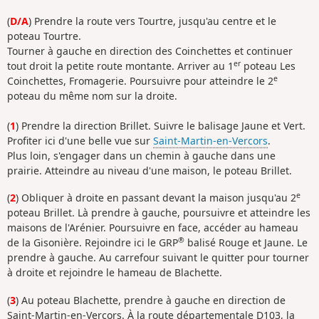
(
D/A
) Prendre la route vers Tourtre, jusqu'au centre et le
poteau Tourtre.
Tourner à gauche en direction des Coinchettes et continuer
er
tout droit la petite route montante. Arriver au 1
poteau Les
e
Coinchettes, Fromagerie. Poursuivre pour atteindre le 2
poteau du même nom sur la droite.
(
1
) Prendre la direction Brillet. Suivre le balisage Jaune et Vert.
Profiter ici d'une belle vue sur
Saint-Martin-en-Vercors
.
Plus loin, s'engager dans un chemin à gauche dans une
prairie. Atteindre au niveau d'une maison, le poteau Brillet.
e
(
2
) Obliquer à droite en passant devant la maison jusqu'au 2
poteau Brillet. Là prendre à gauche, poursuivre et atteindre les
maisons de l'Arénier. Poursuivre en face, accéder au hameau
®
de la Gisonière. Rejoindre ici le GRP
balisé Rouge et Jaune. Le
prendre à gauche. Au carrefour suivant le quitter pour tourner
à droite et rejoindre le hameau de Blachette.
(
3
) Au poteau Blachette, prendre à gauche en direction de
Saint-Martin-en-Vercors. À la route départementale D103, la