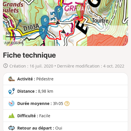
a
c
5
a
6
r
7
t
500 m
e
Attributions
e
2km
8km
n
Fiche technique
g
Création :
16 juil. 2020
• Dernière modification :
4 oct. 2022
r
a
Activité :
Pédestre
n
d
Distance :
8,98 km
Durée moyenne :
3h 05
Difficulté :
Facile
Retour au départ :
Oui