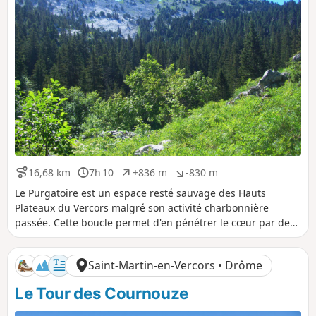
16,68 km
7h 10
+836 m
-830 m
D
D
D
D
i
u
é
é
Le Purgatoire est un espace resté sauvage des Hauts
s
r
n
n
Plateaux du Vercors malgré son activité charbonnière
t
é
i
i
passée. Cette boucle permet d'en pénétrer le cœur par des
a
e
v
v
sentes pas toujours faciles à suivre, un terrain souvent
n
e
e
accidenté, mais avec une vue du sommet des Roches
c
l
l
Saint-Martin-en-Vercors • Drôme
e
é
é
Rousses récompensant de l'effort.
p
n
Le Tour des Cournouze
o
é
s
g