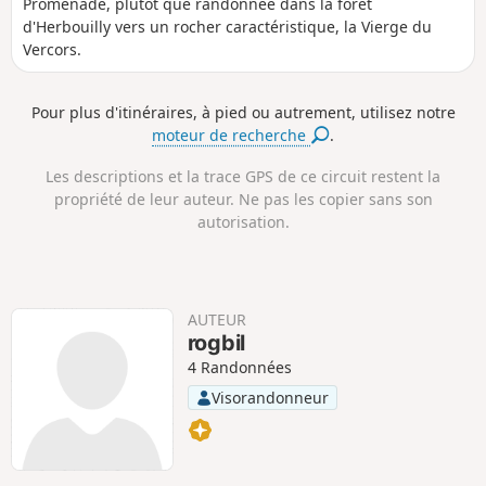
i
u
é
é
Promenade, plutôt que randonnée dans la forêt
s
r
n
n
d'Herbouilly vers un rocher caractéristique, la Vierge du
t
é
i
i
Vercors.
a
e
v
v
n
e
e
c
l
l
Pour plus d'itinéraires, à pied ou autrement, utilisez notre
e
é
é
moteur de recherche
.
p
n
o
é
s
g
Les descriptions et la trace GPS de ce circuit restent la
i
a
propriété de leur auteur. Ne pas les copier sans son
t
t
autorisation.
i
i
f
f
AUTEUR
rogbil
4 Randonnées
Visorandonneur