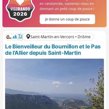
o
é
en randonnée, soutenez-nous en
s
g
donnant un petit coup de pouce !
i
a
t
t
Je donne un coup de pouce
i
i
f
f
Saint-Martin-en-Vercors • Drôme
Le Bienveilleur du Bournillon et le Pas
de l'Allier depuis Saint-Martin