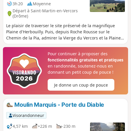
3h 20
Moyenne
Départ à Saint-Martin-en-Vercors
(Drôme)
Le plaisir de traverser le site préservé de la magnifique
Plaine d'Herbouilly. Puis, depuis Roche Rousse sur le
Chemin de la Pia, admirer la Vierge du Vercors et la Plaine
de Saint-Martin. Ensuite, en passant par le Belvédère des
Chaumes, embrasser la Plaine d'Herbouilly d'un seul
Pour continuer à proposer des
regard.
fonctionnalités gratuites et pratiques
en randonnée, soutenez-nous en
donnant un petit coup de pouce !
Je donne un coup de pouce
Moulin Marquis - Porte du Diable
Visorandonneur
4,57 km
+226 m
-230 m