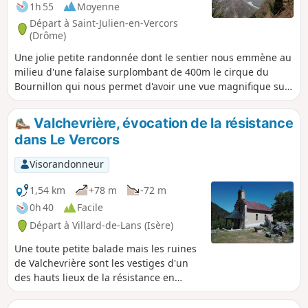
1h 55
Moyenne
Départ à Saint-Julien-en-Vercors
(Drôme)
Une jolie petite randonnée dont le sentier nous emmène au
milieu d'une falaise surplombant de 400m le cirque du
Bournillon qui nous permet d'avoir une vue magnifique sur
les gorges de la Bourne. Cet itinéraire nous permet de
découvrir les sources du Moulin Marquis, la Grotte des
Valchevrière, évocation de la résistance
Gaulois ainsi que la Porte du Diable, une arche naturelle de
dans Le Vercors
calcaire. Le dénivelé cumulé réel de cette randonnée est de
l'ordre de 200 m.
Visorandonneur
1,54 km
+78 m
-72 m
0h 40
Facile
Départ à Villard-de-Lans (Isère)
Une toute petite balade mais les ruines
de Valchevrière sont les vestiges d'un
des hauts lieux de la résistance en
Vercors. Ce hameau servit de camp aux
maquisards et fut réduit en cendre le 23