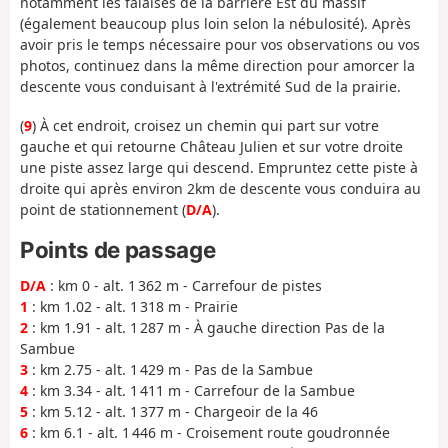
notamment les falaises de la barrière Est du massif
(également beaucoup plus loin selon la nébulosité). Après
avoir pris le temps nécessaire pour vos observations ou vos
photos, continuez dans la même direction pour amorcer la
descente vous conduisant à l'extrémité Sud de la prairie.
(
9
) À cet endroit, croisez un chemin qui part sur votre
gauche et qui retourne Château Julien et sur votre droite
une piste assez large qui descend. Empruntez cette piste à
droite qui après environ 2km de descente vous conduira au
point de stationnement (
D/A
).
Points de passage
D/A
: km 0 - alt. 1 362 m - Carrefour de pistes
1
: km 1.02 - alt. 1 318 m - Prairie
2
: km 1.91 - alt. 1 287 m - À gauche direction Pas de la
Sambue
3
: km 2.75 - alt. 1 429 m - Pas de la Sambue
4
: km 3.34 - alt. 1 411 m - Carrefour de la Sambue
5
: km 5.12 - alt. 1 377 m - Chargeoir de la 46
6
: km 6.1 - alt. 1 446 m - Croisement route goudronnée