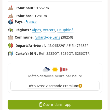
Point haut :
1 552 m
Point bas :
1 281 m
Pays :
France
Régions :
Alpes
,
Vercors
,
Dauphiné
Commune :
Villard-de-Lans
(38250)
Départ/Arrivée :
N 45.045229° / E 5.475635°
Carte(s) IGN :
Ref. 3235OT, 3236OT, 3236OTR
Météo détaillée heure par heure
Découvrez Visorando Premium
Ouvrir dans l'app