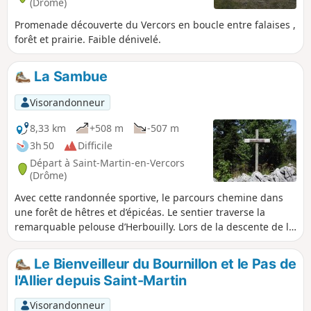
(Drôme)
Promenade découverte du Vercors en boucle entre falaises ,
forêt et prairie. Faible dénivelé.
La Sambue
Visorandonneur
8,33 km
+508 m
-507 m
3h 50
Difficile
Départ à Saint-Martin-en-Vercors
(Drôme)
Avec cette randonnée sportive, le parcours chemine dans
une forêt de hêtres et d’épicéas. Le sentier traverse la
remarquable pelouse d’Herbouilly. Lors de la descente de la
Sambue nous avons aperçu un chevreuil. De belles vues sur
la vallée de Saint-Martin, du plateau de Font d’Urle, de la
Le Bienveilleur du Bournillon et le Pas de
Grande Moucherolle s’offrent à notre regard et à ne pas
l'Allier depuis Saint-Martin
manquer la Vierge du Vercors.
Visorandonneur