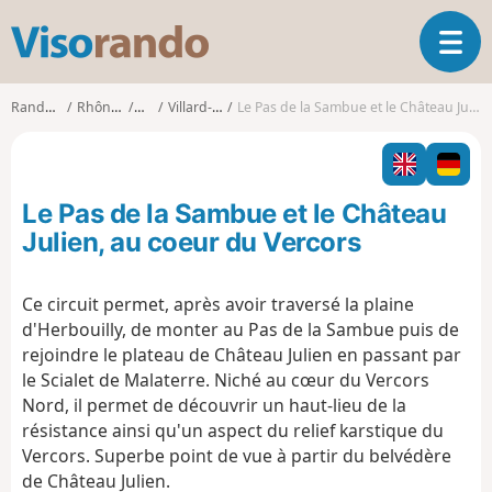
V
O
i
u
s
v
o
Randonnées
Rhône-Alpes
Isère
Villard-de-Lans
Le Pas de la Sambue et le Château Julien, au coeur du Vercors
r
r
i
a
r
n
l
d
Le Pas de la Sambue et le Château
a
o
n
Julien, au coeur du Vercors
a
v
Ce circuit permet, après avoir traversé la plaine
i
d'Herbouilly, de monter au Pas de la Sambue puis de
g
a
rejoindre le plateau de Château Julien en passant par
t
le Scialet de Malaterre. Niché au cœur du Vercors
i
Nord, il permet de découvrir un haut-lieu de la
o
résistance ainsi qu'un aspect du relief karstique du
n
Vercors. Superbe point de vue à partir du belvédère
de Château Julien.