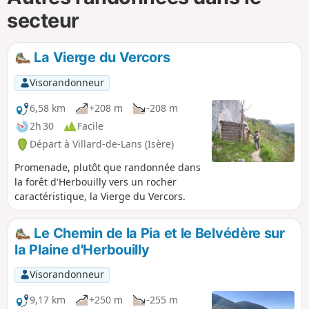
secteur
La Vierge du Vercors
Visorandonneur
6,58 km
+208 m
-208 m
2h 30
Facile
Départ à Villard-de-Lans (Isère)
Promenade, plutôt que randonnée dans
la forêt d'Herbouilly vers un rocher
caractéristique, la Vierge du Vercors.
Le Chemin de la Pia et le Belvédère sur
la Plaine d'Herbouilly
Visorandonneur
9,17 km
+250 m
-255 m