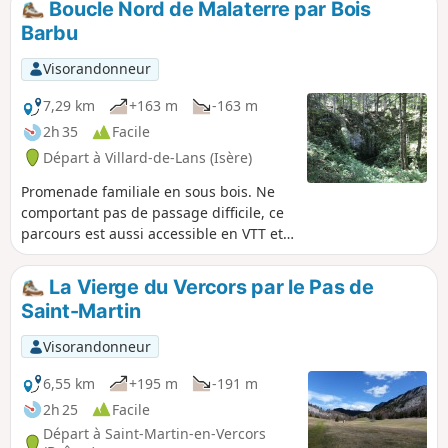
Boucle Nord de Malaterre par Bois
Juillet 1944 par les Nazis. Seule la
Barbu
chapelle a été épargnée. Compter 1h à
1h30 avec la visite du hameau.
Visorandonneur
7,29 km
+163 m
-163 m
2h 35
Facile
Départ à Villard-de-Lans (Isère)
Promenade familiale en sous bois. Ne
comportant pas de passage difficile, ce
parcours est aussi accessible en VTT et
la diversité des sentiers sur le secteur
permet d'être particulièrement seul
La Vierge du Vercors par le Pas de
avec la nature sur de nombreuses
Saint-Martin
portions. Le circuit suit, en sens inverse,
le sentier balisé de raquette n°2 qui
Visorandonneur
relie en hiver l'Auberge de la Glisse
(départ des pistes de ski de fond) à
6,55 km
+195 m
-191 m
l'Auberge de Malaterre.
2h 25
Facile
Départ à Saint-Martin-en-Vercors