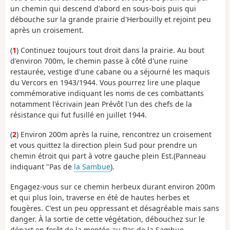
un chemin qui descend d'abord en sous-bois puis qui
débouche sur la grande prairie d'Herbouilly et rejoint peu
après un croisement.
(
1
) Continuez toujours tout droit dans la prairie. Au bout
d'environ 700m, le chemin passe à côté d'une ruine
restaurée, vestige d'une cabane ou a séjourné les maquis
du Vercors en 1943/1944. Vous pourrez lire une plaque
commémorative indiquant les noms de ces combattants
notamment l'écrivain Jean Prévôt l'un des chefs de la
résistance qui fut fusillé en juillet 1944.
(
2
) Environ 200m après la ruine, rencontrez un croisement
et vous quittez la direction plein Sud pour prendre un
chemin étroit qui part à votre gauche plein Est.(Panneau
indiquant "Pas de
la Sambue
).
Engagez-vous sur ce chemin herbeux durant environ 200m
et qui plus loin, traverse en été de hautes herbes et
fougères. C'est un peu oppressant et désagréable mais sans
danger. À la sortie de cette végétation, débouchez sur le
départ en forêt de la montée au Pas de la Sambue.