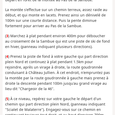
La montée s'effectue sur un chemin terreux, assez raide au
début, et qui monte en lacets. Prenez ainsi un dénivelé de
100m sur une courte distance. Puis la pente diminue
fortement pour arriver au Pas de la Sambue.
(
3
) Marchez à plat pendant environ 400m pour déboucher
au croisement de la Sambue qui est une piste de ski de fond
en hiver, (panneau indiquant plusieurs directions).
(
4
) Prenez la piste de fond à votre gauche qui part direction
plein Nord et continuez à plat pendant 1.5km pour
rejoindre, après un virage à droite, la route goudronnée
conduisant à Château Jullien. À cet endroit, n'empruntez pas
la montée par la route goudronnée à gauche mais prenez à
droite la descente pendant 100m jusqu'au grand virage au
lieu-dit "Chargeoir de la 46".
(
5
) À ce niveau, repérez sur votre gauche le départ d'un
chemin qui part direction plein Nord, (panneau indiquant
"Scialet de Malaterre"). Engagez-vous sur ce chemin en
continuant toujours tout droit, et au bout d'environ 700m,