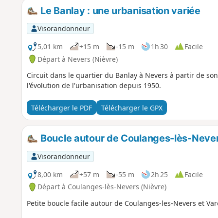
Le Banlay : une urbanisation variée
Visorandonneur
5,01 km
+15 m
-15 m
1h 30
Facile
Départ à Nevers (Nièvre)
Circuit dans le quartier du Banlay à Nevers à partir de son
l'évolution de l'urbanisation depuis 1950.
Télécharger le PDF
Télécharger le GPX
Boucle autour de Coulanges-lès-Never
Visorandonneur
8,00 km
+57 m
-55 m
2h 25
Facile
Départ à Coulanges-lès-Nevers (Nièvre)
Petite boucle facile autour de Coulanges-les-Nevers et Va