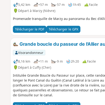
5,42 km
+57 m
-57 m
1h 45
Facile
Départ à Marzy (Nièvre)
Promenade tranquille de Marzy au panorama du Bec d'Allie
Télécharger le PDF
Télécharger le GPX
Grande boucle du passeur de l'Allier a
Visorandonneur
8,16 km
+11 m
-9 m
2h 20
Facile
Départ à Cuffy (Cher)
Intitulée Grande Boucle du Passeur sur place, cette randon
longer le Pont Canal du Guétin (Canal Latéral à la Loire au d
(confluence avec la Loire) par la rive droite de la rivière
quelques passerelles et observatoires. Le retour se fait pa
de Gimouille sur le canal.