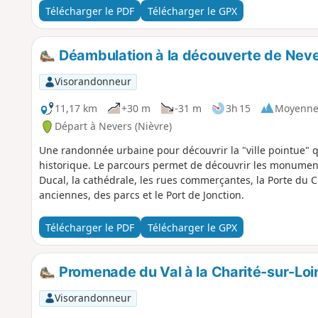
Télécharger le PDF
Télécharger le GPX
Déambulation à la découverte de Nev
Visorandonneur
11,17 km
+30 m
-31 m
3h 15
Moyenn
Départ à Nevers (Nièvre)
Une randonnée urbaine pour découvrir la "ville pointue" 
historique. Le parcours permet de découvrir les monuments
Ducal, la cathédrale, les rues commerçantes, la Porte du
anciennes, des parcs et le Port de Jonction.
Télécharger le PDF
Télécharger le GPX
Promenade du Val à la Charité-sur-Loi
Visorandonneur