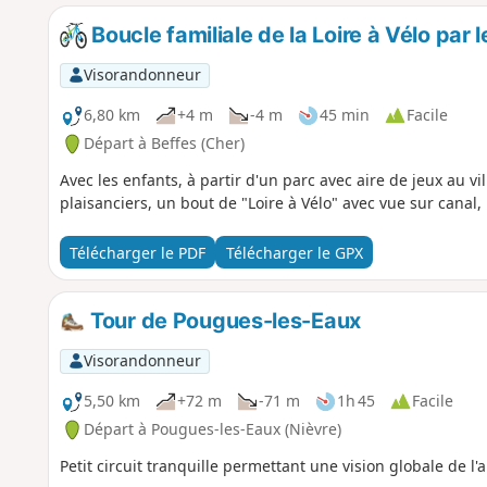
Boucle familiale de la Loire à Vélo par 
Visorandonneur
6,80 km
+4 m
-4 m
45 min
Facile
Départ à Beffes (Cher)
Avec les enfants, à partir d'un parc avec aire de jeux au vi
plaisanciers, un bout de "Loire à Vélo" avec vue sur canal, p
Télécharger le PDF
Télécharger le GPX
Tour de Pougues-les-Eaux
Visorandonneur
5,50 km
+72 m
-71 m
1h 45
Facile
Départ à Pougues-les-Eaux (Nièvre)
Petit circuit tranquille permettant une vision globale de l