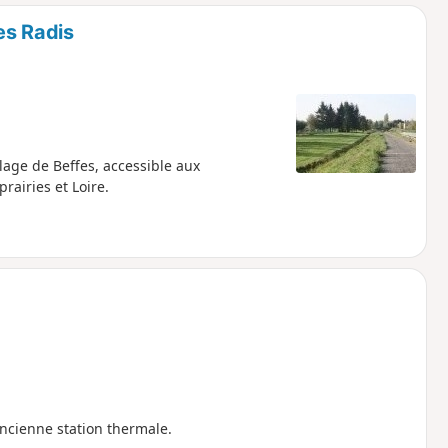
o
a
les Radis
i
m
p
llage de Beffes, accessible aux
rairies et Loire.
'ancienne station thermale.