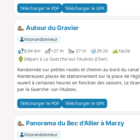
Télécharger le PDF
Télécharger le GPX
Autour du Gravier
Visorandonneur
8,04 km
+27 m
-27 m
2h 20
Facile
Départ à La Guerche-sur-l'Aubois (Cher)
Randonnée sur petites routes et chemin au bord du canal 
Nombreuses places de stationnement sur la place de l'égli
ouvert à certaines heures en fonction des saisons. Le Gr
par la Guerche- sur-l'Aubois.
Télécharger le PDF
Télécharger le GPX
Panorama du Bec d'Allier à Marzy
Visorandonneur