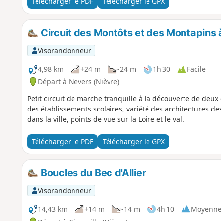
Télécharger le PDF
Télécharger le GPX
Circuit des Montôts et des Montapins 
Visorandonneur
4,98 km
+24 m
-24 m
1h 30
Facile
Départ à Nevers (Nièvre)
Petit circuit de marche tranquille à la découverte de deux
des établissements scolaires, variété des architectures de
dans la ville, points de vue sur la Loire et le val.
Télécharger le PDF
Télécharger le GPX
Boucles du Bec d'Allier
Visorandonneur
14,43 km
+14 m
-14 m
4h 10
Moyenn