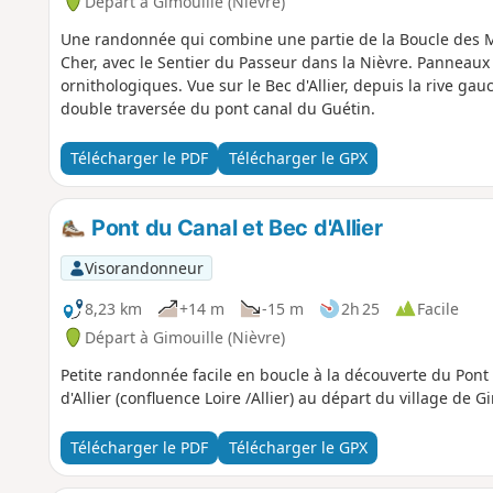
Départ à Gimouille (Nièvre)
Une randonnée qui combine une partie de la Boucle des Mar
Cher, avec le Sentier du Passeur dans la Nièvre. Panneaux
ornithologiques. Vue sur le Bec d'Allier, depuis la rive gauch
double traversée du pont canal du Guétin.
Télécharger le PDF
Télécharger le GPX
Pont du Canal et Bec d'Allier
Visorandonneur
8,23 km
+14 m
-15 m
2h 25
Facile
Départ à Gimouille (Nièvre)
Petite randonnée facile en boucle à la découverte du Pont C
d'Allier (confluence Loire /Allier) au départ du village de G
Télécharger le PDF
Télécharger le GPX