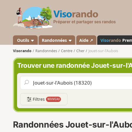
V
i
s
o
r
a
Outils
Randonnées
Aide ↗
Viso
rando
Pre
n
Visorando
Randonnées
Centre
Cher
Jouet-sur-l'Aubois
d
o
Trouver une randonnée Jouet-sur-l'
Filtres
NOUVEAU
Randonnées Jouet-sur-l'Aub