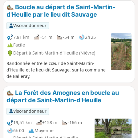
Boucle au départ de Saint-Martin-
d'Heuille par le lieu dit Sauvage
Visorandonneur
7,81 km
+51 m
-54 m
2h 25
Facile
Départ à Saint-Martin-d'Heuille (Nièvre)
Randonnée entre le cœur de Saint-Martin-
d'Heuille et le lieu-dit Sauvage, sur la commune
de Balleray.
La Forêt des Amognes en boucle au
départ de Saint-Martin-d'Heuille
Visorandonneur
19,51 km
+158 m
-166 m
6h 00
Moyenne
Départ à Saint-Martin-d'Heuille