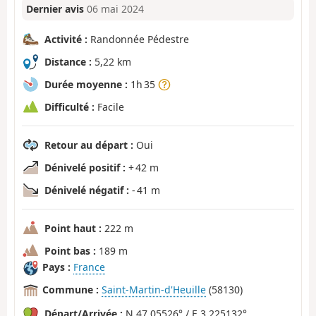
Dernier avis
06 mai 2024
Activité :
Randonnée Pédestre
Distance :
5,22 km
Durée moyenne :
1h 35
Difficulté :
Facile
Retour au départ :
Oui
Dénivelé positif :
+ 42 m
Dénivelé négatif :
- 41 m
Point haut :
222 m
Point bas :
189 m
Pays :
France
Commune :
Saint-Martin-d'Heuille
(58130)
Départ/Arrivée :
N 47.05526° / E 3.225132°