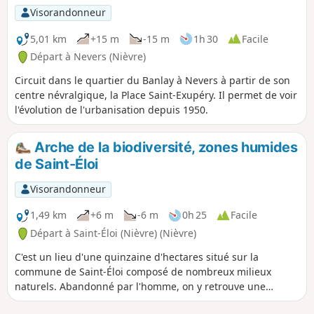
Visorandonneur
5,01 km
+15 m
-15 m
1h 30
Facile
Départ à Nevers (Nièvre)
Circuit dans le quartier du Banlay à Nevers à partir de son
centre névralgique, la Place Saint-Exupéry. Il permet de voir
l'évolution de l'urbanisation depuis 1950.
Arche de la biodiversité, zones humides
de Saint-Éloi
Visorandonneur
1,49 km
+6 m
-6 m
0h 25
Facile
Départ à Saint-Éloi (Nièvre) (Nièvre)
C'est un lieu d'une quinzaine d'hectares situé sur la
commune de Saint-Éloi composé de nombreux milieux
naturels. Abandonné par l'homme, on y retrouve une
biodiversité devenue exceptionnelle. Aujourd'hui, deux