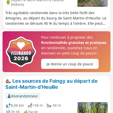
(Nièvre)
Très agréable randonnée dans la très belle forêt des
Amognes, au départ du bourg de Saint-Martin-d'Heuille. La
randonnée se déroule 90 % du temps à l'ombre. Elle peut
s'effectuer à pied, à VTT ou à cheval.
Pour continuer à proposer des
fonctionnalités gratuites et pratiques
en randonnée, soutenez-nous en
donnant un petit coup de pouce !
Je donne un coup de pouce
Les sources de Foingy au départ de
Saint-Martin-d'Heuille
Visorandonneur
8,06 km
+58 m
-58 m
2h 30
Facile