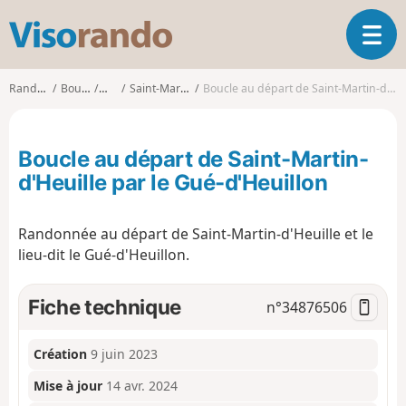
V
O
i
u
s
v
o
Randonnées
Bourgogne
Nièvre
Saint-Martin-d'Heuille
Boucle au départ de Saint-Martin-d'Heuille par le Gué-d'Heuillon
r
r
i
a
r
n
Boucle au départ de Saint-Martin-
l
d
a
d'Heuille par le Gué-d'Heuillon
o
n
a
Randonnée au départ de Saint-Martin-d'Heuille et le
v
i
lieu-dit le Gué-d'Heuillon.
g
a
Fiche technique
n°
34876506
t
i
o
Création
9 juin 2023
n
Mise à jour
14 avr. 2024