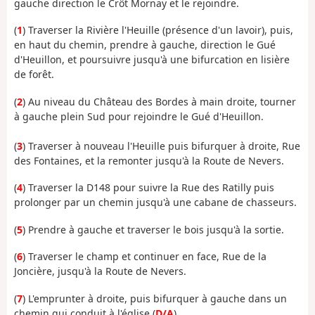
gauche direction le Crôt Mornay et le rejoindre.
(
1
) Traverser la Rivière l'Heuille (présence d'un lavoir), puis,
en haut du chemin, prendre à gauche, direction le Gué
d'Heuillon, et poursuivre jusqu'à une bifurcation en lisière
de forêt.
(
2
) Au niveau du Château des Bordes à main droite, tourner
à gauche plein Sud pour rejoindre le Gué d'Heuillon.
(
3
) Traverser à nouveau l'Heuille puis bifurquer à droite, Rue
des Fontaines, et la remonter jusqu'à la Route de Nevers.
(
4
) Traverser la D148 pour suivre la Rue des Ratilly puis
prolonger par un chemin jusqu'à une cabane de chasseurs.
(
5
) Prendre à gauche et traverser le bois jusqu'à la sortie.
(
6
) Traverser le champ et continuer en face, Rue de la
Joncière, jusqu'à la Route de Nevers.
(
7
) L'emprunter à droite, puis bifurquer à gauche dans un
chemin qui conduit à l'église (
D/A
).