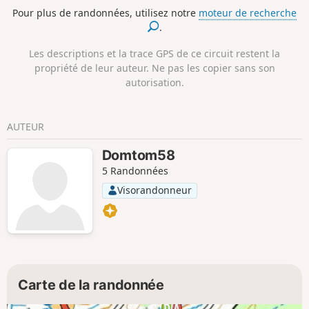
sentiers nature, un observatoire à oiseau et un rucher
Pour plus de randonnées, utilisez notre
moteur de recherche
permettent de découvrir ces richesses. Des panneaux
.
pédagogiques vous guideront pour découvrir cette faune et
cette flore rares et discrètes. Accessible PMR.
Les descriptions et la trace GPS de ce circuit restent la
propriété de leur auteur. Ne pas les copier sans son
autorisation.
AUTEUR
Domtom58
5 Randonnées
Visorandonneur
Carte de la randonnée