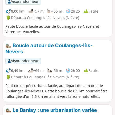
Visorandonneur
8,00 km
+57 m
-55 m
2h 25
Facile
Départ à Coulanges-lès-Nevers (Nièvre)
Petite boucle facile autour de Coulanges-les-Nevers et
Varennes-Vauzelles.
Boucle autour de Coulanges-lès-
Nevers
Visorandonneur
6,49 km
+64 m
-56 m
2h 00
Facile
Départ à Coulanges-lès-Nevers (Nièvre)
Petit circuit péri-urbain, facile, au départ de la mairie de
Coulanges-lès-Nevers. Cette boucle de 6.5 km pourrait être
rallongée d'un 1,6 km en allant vers la zone naturelle
d'intérêt écologique, faunistique et floristique( ZNIEF) et le
cimetière.
Le Banlay : une urbanisation variée