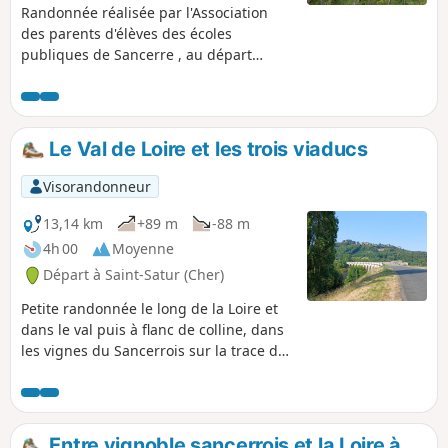
Randonnée réalisée par l'Association
des parents d'élèves des écoles
publiques de Sancerre , au départ
d'Amigny. Courte randonnée dans le
vignoble du Sancerrois ne présentant
pas de difficulté.
Le Val de Loire et les trois viaducs
Visorandonneur
13,14 km
+89 m
-88 m
4h 00
Moyenne
Départ à Saint-Satur (Cher)
Petite randonnée le long de la Loire et
dans le val puis à flanc de colline, dans
les vignes du Sancerrois sur la trace de
l'ancienne voie ferrée reliant Cosne-sur-
Loire à Bourges.Beaux points de vue sur
le fleuve, les communes de Saint-Satur
et Ménétréol, la ville de Sancerre, les
Entre vignoble sancerrois et la Loire à