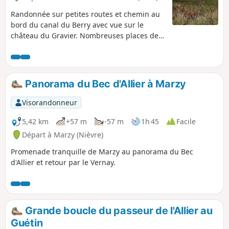
Randonnée sur petites routes et chemin au
bord du canal du Berry avec vue sur le
château du Gravier. Nombreuses places de
stationnement sur la place de l'église. Ce
monument classé du XIIe siècle est ouvert à
certaines heures en fonction des saisons. Le
Gravier ancienne commune avant d'être
Panorama du Bec d'Allier à Marzy
absorbée par la Guerche- sur-l'Aubois.
Visorandonneur
5,42 km
+57 m
-57 m
1h 45
Facile
Départ à Marzy (Nièvre)
Promenade tranquille de Marzy au panorama du Bec
d'Allier et retour par le Vernay.
Grande boucle du passeur de l'Allier au
Guétin