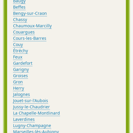
Baugy
Beffes
Bengy-sur-Craon
Chassy
Chaumoux-Marcilly
Couargues
Cours-les-Barres
Couy
Étréchy
Feux
Gardefort
Garigny
Groises
Gron
Herry
Jalognes
Jouet-sur-l'Aubois
Jussy-le-Chaudrier
La Chapelle-Montlinard
Laverdines
Lugny-Champagne
Marseilles-lès-Aubigny