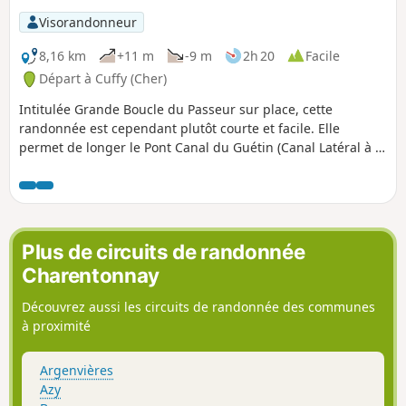
Visorandonneur
8,16 km
+11 m
-9 m
2h 20
Facile
Départ à Cuffy (Cher)
Intitulée Grande Boucle du Passeur sur place, cette
randonnée est cependant plutôt courte et facile. Elle
permet de longer le Pont Canal du Guétin (Canal Latéral à la
Loire au dessus de l'Allier) avant de rejoindre le Bec d'Allier
(confluence avec la Loire) par la rive droite de la rivière, sur
un sentier ponctué de panneaux d'informations et de
quelques passerelles et observatoires. Le retour se fait par
les sous-bois puis à travers champs en passant par le
Plus de circuits de randonnée
village de Gimouille sur le canal.
Charentonnay
Découvrez aussi les circuits de randonnée des communes
à proximité
Argenvières
Azy