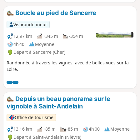
Boucle au pied de Sancerre
Visorandonneur
12,97 km
+345 m
-354 m
4h 40
Moyenne
Départ à Sancerre (Cher)
Randonnée à travers les vignes, avec de belles vues sur la
Loire.
Depuis un beau panorama sur le
vignoble à Saint-Andelain
Office de tourisme
13,16 km
+85 m
-85 m
4h 00
Moyenne
Départ à Saint-Andelain (Nièvre)