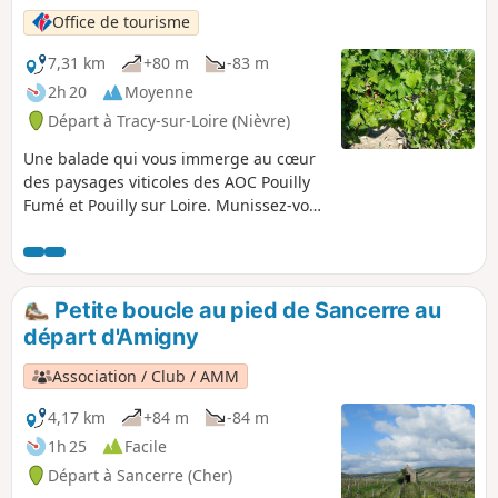
Office de tourisme
7,31 km
+80 m
-83 m
2h 20
Moyenne
Départ à Tracy-sur-Loire (Nièvre)
Une balade qui vous immerge au cœur
des paysages viticoles des AOC Pouilly
Fumé et Pouilly sur Loire. Munissez-vous
de jumelles pour observer les oiseaux
des bords de Loire.
Petite boucle au pied de Sancerre au
départ d'Amigny
Association / Club / AMM
4,17 km
+84 m
-84 m
1h 25
Facile
Départ à Sancerre (Cher)