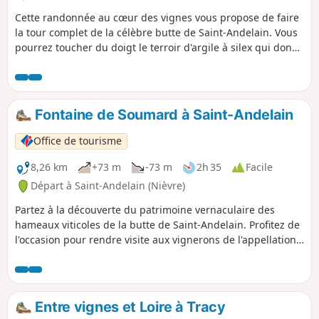
Cette randonnée au cœur des vignes vous propose de faire
la tour complet de la célèbre butte de Saint-Andelain. Vous
pourrez toucher du doigt le terroir d'argile à silex qui donne
son goût si particulier aux vins de l'appellation Pouilly
Fumé. Ne manquez pas au départ ou à l'arrivée de votre
balade d'aller admirer la vue au sommet de l'ancien château
d'eau converti en belvédère.
Fontaine de Soumard à Saint-Andelain
Office de tourisme
8,26 km
+73 m
-73 m
2h 35
Facile
Départ à Saint-Andelain (Nièvre)
Partez à la découverte du patrimoine vernaculaire des
hameaux viticoles de la butte de Saint-Andelain. Profitez de
l'occasion pour rendre visite aux vignerons de l'appellation
Pouilly Fumé et ne manquez pas de grimper au sommet de
l'ancien château d'eau converti en belvédère pour voir tout
le chemin parcouru et admirer la vue sur les vignes et la
Loire.
Entre vignes et Loire à Tracy