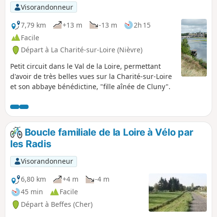
p
Visorandonneur
7,79 km
+13 m
-13 m
2h 15
Facile
Départ à La Charité-sur-Loire (Nièvre)
Petit circuit dans le Val de la Loire, permettant
d'avoir de très belles vues sur la Charité-sur-Loire
et son abbaye bénédictine, "fille aînée de Cluny".
Boucle familiale de la Loire à Vélo par
les Radis
Visorandonneur
6,80 km
+4 m
-4 m
45 min
Facile
Départ à Beffes (Cher)