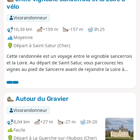
vignes et le canal latéral.À faire plutôt
vélo
au printemps ou à l'automne.
Visorandonneur
10,39 km
+159 m
-157 m
3h 25
Moyenne
Départ à Saint-Satur (Cher)
Cette randonnée est un voyage entre le vignoble sancerrois
et la Loire. Au départ de Saint-Satur, vous parcourez les
vignes au pied de Sancerre avant de rejoindre la Loire à
vélo en traversant le Canal Latéral. Cette randonnée est
plus facile que celle nommée "Au cœur du vignoble
sancerrois - Chavignol et ses environs". Les dénivelés y sont
moins importants. Les quatre derniers kilomètres se font
Autour du Gravier
sur le plat.
Visorandonneur
8,04 km
+27 m
-27 m
2h 20
Facile
Départ à La Guerche-sur-l'Aubois (Cher)