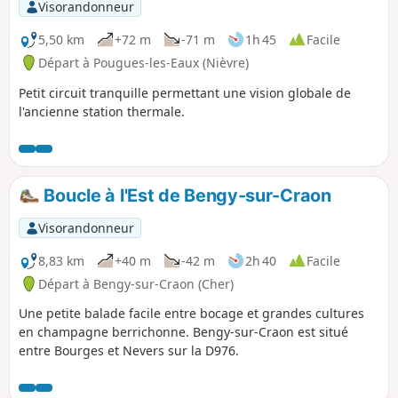
Visorandonneur
5,50 km
+72 m
-71 m
1h 45
Facile
Départ à Pougues-les-Eaux (Nièvre)
Petit circuit tranquille permettant une vision globale de
l'ancienne station thermale.
Boucle à l'Est de Bengy-sur-Craon
Visorandonneur
8,83 km
+40 m
-42 m
2h 40
Facile
Départ à Bengy-sur-Craon (Cher)
Une petite balade facile entre bocage et grandes cultures
en champagne berrichonne. Bengy-sur-Craon est situé
entre Bourges et Nevers sur la D976.