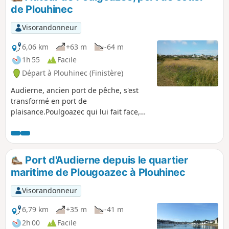
de Plouhinec
Visorandonneur
6,06 km
+63 m
-64 m
1h 55
Facile
Départ à Plouhinec (Finistère)
Audierne, ancien port de pêche, s'est
transformé en port de
plaisance.Poulgoazec qui lui fait face,
lui, a gardé une activité de pêche
côtière.Ce parcours commence par la
découverte du port avec ses activités,
puis se prolonge dans la campagne
Port d'Audierne depuis le quartier
environnante.Le retour s'effectue par le
maritime de Plougoazec à Plouhinec
sentier côtier qui a été endommagé par
endroits du fait des assauts de la mer.
Visorandonneur
6,79 km
+35 m
-41 m
2h 00
Facile