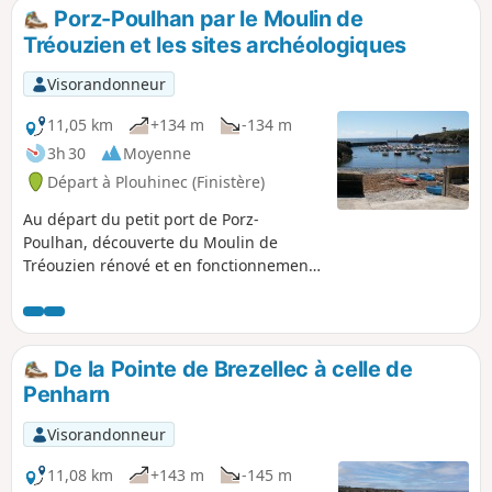
Porz-Poulhan par le Moulin de
Tréouzien et les sites archéologiques
Visorandonneur
11,05 km
+134 m
-134 m
3h 30
Moyenne
Départ à Plouhinec (Finistère)
Au départ du petit port de Porz-
Poulhan, découverte du Moulin de
Tréouzien rénové et en fonctionnement,
de la Chapelle Saint-They et retour par
le bord de mer en visitant les sites
archéologiques.
De la Pointe de Brezellec à celle de
Penharn
Visorandonneur
11,08 km
+143 m
-145 m