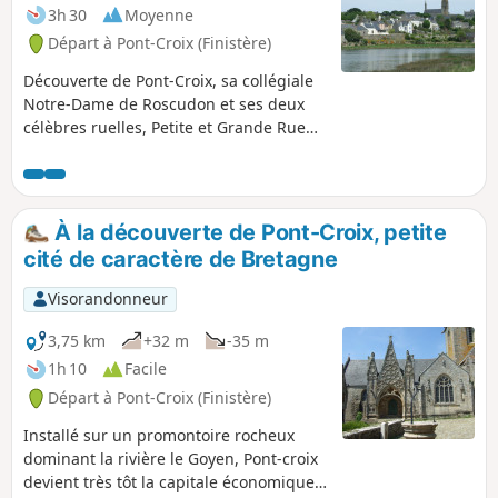
3h 30
Moyenne
Départ à Pont-Croix (Finistère)
Découverte de Pont-Croix, sa collégiale
Notre-Dame de Roscudon et ses deux
célèbres ruelles, Petite et Grande Rue
Chère. Parcours le long des deux rives
dfleuve Le Goyen qui rejoint la mer à
Audierne. Retour par l'ancienne voie
ferrée.
À la découverte de Pont-Croix, petite
cité de caractère de Bretagne
Visorandonneur
3,75 km
+32 m
-35 m
1h 10
Facile
Départ à Pont-Croix (Finistère)
Installé sur un promontoire rocheux
dominant la rivière le Goyen, Pont-croix
devient très tôt la capitale économique