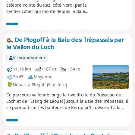
célèbre Pointe du Raz, côté Nord, par le
sentier côtier qui monte depuis la Baie
des Trépassés : beau point de vue sur le
Raz de Sein, le phare de la Vieille et plus
loin l'Île de Sein. Le parcours se
prolonge par la côte Sud en suivant le
De Plogoff à la Baie des Trépassés par
GR® ®34.
le Vallon du Loch
Visorandonneur
11,16 km
+187 m
-194 m
3h 45
Moyenne
Départ à Plogoff (Finistère)
Ce parcours vallonné longe la rive droite du Ruisseau du
Loch et de l'Étang de Laoual jusqu'à la Baie des Trépassés. Il
se poursuit sur les hauteurs de Kerguioc’h, descend à la
Chapelle Saint-Tugdual puis remonte aux villages
pittoresques de Kerléodin et de Kergléguer. Le retour, par
des sentiers discrets et des chemins d’exploitation, plonge
dans le Vallon du Loch avant une dernière ascension vers