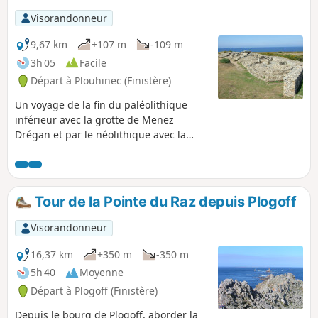
délicats (voir Informations pratiques)
Visorandonneur
9,67 km
+107 m
-109 m
3h 05
Facile
Départ à Plouhinec (Finistère)
Un voyage de la fin du paléolithique
inférieur avec la grotte de Menez
Drégan et par le néolithique avec la
nécropole du Souch puis l'ancien corps
de garde de 1747, ce circuit côtier
conduit ensuite vers des vallons où sont
nichés des fontaines sacrées ainsi que
Tour de la Pointe du Raz depuis Plogoff
la petite Chapelle Saint-They.De beaux
paysages et de belles découvertes.
Visorandonneur
16,37 km
+350 m
-350 m
5h 40
Moyenne
Départ à Plogoff (Finistère)
Depuis le bourg de Plogoff, aborder la