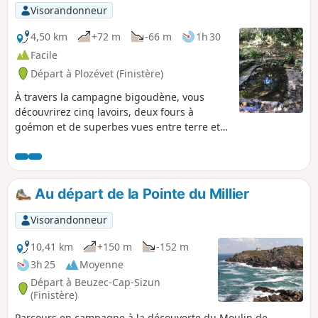
Visorandonneur
4,50 km
+72 m
-66 m
1h 30
Facile
Départ à Plozévet (Finistère)
À travers la campagne bigoudène, vous
découvrirez cinq lavoirs, deux fours à
goémon et de superbes vues entre terre et
mer.
Au départ de la Pointe du Millier
Visorandonneur
10,41 km
+150 m
-152 m
3h 25
Moyenne
Départ à Beuzec-Cap-Sizun
(Finistère)
Parcours en campagne à la découverte du Moulin de