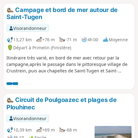
Chrysanthe.Un sentier nouvellement
réhabilité vous ramènera au bourg de
Campage et bord de mer autour de
Primelin où le monument aux morts
Saint-Tugen
pourra vous surprendre et rejoignez à
nouveau le bord de mer pour un
Visorandonneur
dernier coup d’œil sur le grand large.
13,27 km
+76 m
-71 m
4h 00
Moyenne
Départ à Primelin (Finistère)
Itinéraire très varié, en bord de mer avec retour par la
campagne,après le passage dans le pittoresque village de
Crustrein, puis aux chapelles de Saint-Tugen et Saint-
Théodore.
Circuit de Poulgoazec et plages de
Plouhinec
Visorandonneur
10,39 km
+69 m
-68 m
3h 10
Facile