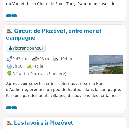
du Van et de sa Chapelle Saint-They. Randonnée avec de
beaux points de vue, au départ du parking de la Pointe de
Brézellec. La côte ainsi que les champs s'offriront à vos
yeux.
Circuit de Plozévet, entre mer et
campagne
Visorandonneur
9,43 km
+98 m
-104 m
3h 00
Facile
Départ à Plozévet (Finistère)
Après avoir suivi le sentier côtier ouvert sur la Baie
d'Audierne, prenons un peu de hauteur dans la campagne.
Passons par des petits villages, découvrons des fontaines
rustiques tout en gardant la vue sur la mer.
Les lavoirs à Plozévet