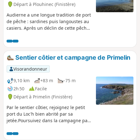
Départ à Plouhinec (Finistère)
Audierne a une longue tradition de port
de pêche : sardines puis langoustes au
casiers. Après un déclin de cette pêche,
à la belle saison, les bateaux s’arment
pour la pêche au thon germon. En 1966
est créé la criée de Poulgoazec sur
l'autre rive du Goyen. Après 1986, les
Sentier côtier et campagne de Primelin
chalutiers désertent le port d'Audierne
pour celui de de Douarnenez plus
Visorandonneur
accessible et mieux doté.Actuellement,
l'activité principale est celui des
9,10 km
+83 m
-75 m
ligneurs et des fileyeurs qui cohabitent
2h 50
Facile
avec les bateaux de plaisance de plus
Départ à Primelin (Finistère)
en plus nombreux. Ce circuit passe par
les deux ports de chaque côté de
Par le sentier côtier, rejoignez le petit
l'estuaire du Goyen.
port du Loc'h bien abrité par sa
jetée.Poursuivez dans la campagne par
un long chemin en sous-bois pour
découvrir la petite Chapelle Saint-