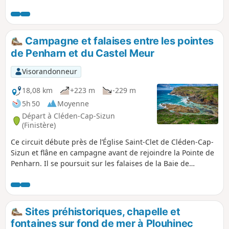
et administrative du Cap Sizun. Depuis
son essor aux XIe et XIIe siècles, elle a
gardé un charme particulier. Visiter la
collégiale Notre-Dame de Roscudon
Campagne et falaises entre les pointes
dont la flèche domine le bourg de ses 63
de Penharn et du Castel Meur
m, déambuler dans ses rues et ruelles,
particulièrement les célèbres Petite et
Visorandonneur
Grande Rue Chère sans oublier la Grand
Place du Marché, témoin de
18,08 km
+223 m
-229 m
l'importance de ses foires.
5h 50
Moyenne
Départ à Cléden-Cap-Sizun
(Finistère)
Ce circuit débute près de l’Église Saint-Clet de Cléden-Cap-
Sizun et flâne en campagne avant de rejoindre la Pointe de
Penharn. Il se poursuit sur les falaises de la Baie de
Douarnenez par le sentier côtier jusqu’à la Pointe du Castel
Meur en passant par les pointes de Kerharno, de Brézellec
et la jolie petite Plage de Théolen. Le retour traverse des
villages pittoresques au riche patrimoine bâti par des
Sites préhistoriques, chapelle et
sentiers, des chemins d'exploitation et des petites routes
fontaines sur fond de mer à Plouhinec
paisibles. Nota : ce parcours comporte quelques passages