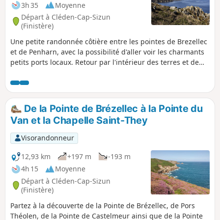
3h 35
Moyenne
Départ à Cléden-Cap-Sizun
(Finistère)
Une petite randonnée côtière entre les pointes de Brezellec
et de Penharn, avec la possibilité d'aller voir les charmants
petits ports locaux. Retour par l'intérieur des terres et de
vieux villages.
De la Pointe de Brézellec à la Pointe du
Van et la Chapelle Saint-They
Visorandonneur
12,93 km
+197 m
-193 m
4h 15
Moyenne
Départ à Cléden-Cap-Sizun
(Finistère)
Partez à la découverte de la Pointe de Brézellec, de Pors
Théolen, de la Pointe de Castelmeur ainsi que de la Pointe