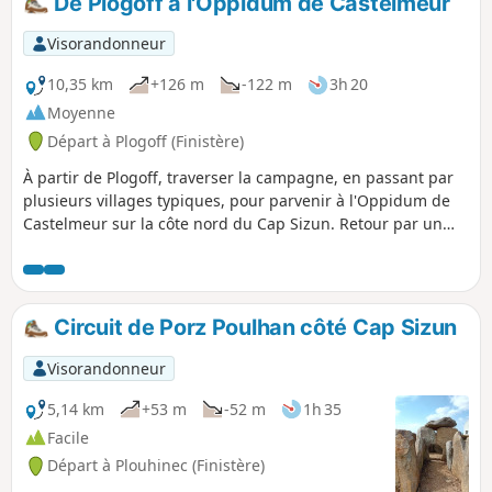
De Plogoff à l'Oppidum de Castelmeur
l’Église Saint-Collodan de Plogoff.
Visorandonneur
10,35 km
+126 m
-122 m
3h 20
Moyenne
Départ à Plogoff (Finistère)
À partir de Plogoff, traverser la campagne, en passant par
plusieurs villages typiques, pour parvenir à l'Oppidum de
Castelmeur sur la côte nord du Cap Sizun. Retour par un
autre parcours.
Circuit de Porz Poulhan côté Cap Sizun
Visorandonneur
5,14 km
+53 m
-52 m
1h 35
Facile
Départ à Plouhinec (Finistère)