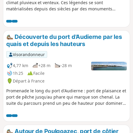
climat pluvieux et venteux. Ces légendes se sont
matérialisées depuis des siècles par des monuments
religieux et autres églises. Dans cette randonnée, vous
aurez l’occasion d’aller à la rencontre du patrimoine
caractéristique de cette région située à l’extrémité Sud-
Ouest de la Bretagne tout en profitant des charmes de la
Découverte du port d'Audierne par les
jolie petite ville d’Audierne et de la campagne environnante,
quais et depuis les hauteurs
sans oublier la mer.
Visorandonneur
4,77 km
+28 m
-28 m
1h 25
Facile
Départ à France
Promenade le long du port d'Audierne : port de plaisance et
port de pêche jusqu'au phare qui marque son chenal. La
suite du parcours prend un peu de hauteur pour dominer
l’accès au port et découvrir la rive opposée où se trouve la
criée de Poulgoazec, commune de Plouhinec.
Autour de Poulgoazec, port de côtier