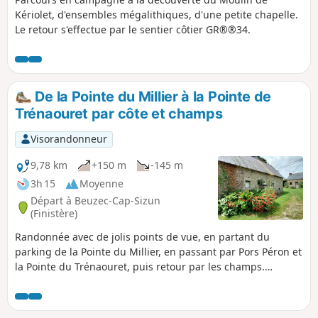
Kériolet, d'ensembles mégalithiques, d'une petite chapelle.
Le retour s'effectue par le sentier côtier GR®®34.
De la Pointe du Millier à la Pointe de
Trénaouret par côte et champs
Visorandonneur
9,78 km
+150 m
-145 m
3h 15
Moyenne
Départ à Beuzec-Cap-Sizun
(Finistère)
Randonnée avec de jolis points de vue, en partant du
parking de la Pointe du Millier, en passant par Pors Péron et
la Pointe du Trénaouret, puis retour par les champs.
Mélange de sentiers et petites routes goudronnées. Pour
celles et ceux qui ne supportent pas le goudron, possibilité
de faire l'aller-retour le long de la côte, sans boucle.