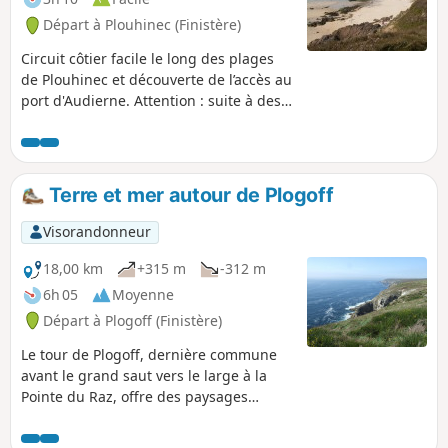
Départ à Plouhinec (Finistère)
Circuit côtier facile le long des plages
de Plouhinec et découverte de l’accès au
port d'Audierne. Attention : suite à des
effondrements, le GR® 34 est interdit
par arrêté municipal peu après le point
(4) sur environ 300m (déviation balisée
par la Rue des Goélands) puis après le
Terre et mer autour de Plogoff
cimetière sur environ 200 m (déviation
balisée par la Rue Saint-Julien).
Visorandonneur
18,00 km
+315 m
-312 m
6h 05
Moyenne
Départ à Plogoff (Finistère)
Le tour de Plogoff, dernière commune
avant le grand saut vers le large à la
Pointe du Raz, offre des paysages
variés : côté terre au nord avec le vallon
qui aboutit à la Baie des Trépassés et