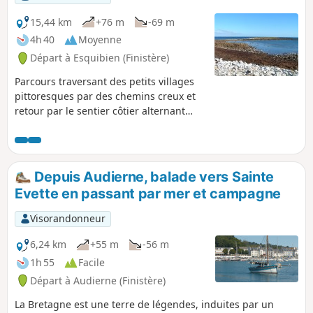
15,44 km
+76 m
-69 m
4h 40
Moyenne
Départ à Esquibien (Finistère)
Parcours traversant des petits villages
pittoresques par des chemins creux et
retour par le sentier côtier alternant
pointes rocheuses, grèves et plages.
Depuis Audierne, balade vers Sainte
Evette en passant par mer et campagne
Visorandonneur
6,24 km
+55 m
-56 m
1h 55
Facile
Départ à Audierne (Finistère)
La Bretagne est une terre de légendes, induites par un