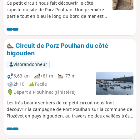
Ce petit circuit nous fait découvrir le côté
capiste du site de Porz Poulhan. Une première
partie tout en bleu le long du bord de mer est
complémentée par un retour tout en vert dans
les bois et la vallée de Tréouzien. Côté Bleu : la
découverte du site préhistorique de Menez
Drégan et des allées couvertes. Côté Vert : les
CIrcuit de Porz Poulhan du côté
lavoirs, le moulin de Tréouzien, La chapelle
bigouden
Saint-They.
Visorandonneur
6,63 km
+81 m
-77 m
2h 10
Facile
Départ à Plouhinec (Finistère)
Les très beaux sentiers de ce petit circuit nous font
découvrir la campagne de Porz Poulhan sur la commune de
Plozévet en pays bigouden, au travers de deux vallées très
vertes et ombragées. On y croise moulin et lavoirs
restaurés,La balade se termine tout en bleu le long du
rivage et permet de profiter de la mer, en surplomb.