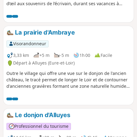
d’œil aux souvenirs de l’écrivain, durant ses vacances à
Illiers, et qui lui ont inspiré le 1er volume de "À la recherche
du temps perdu". Promenade familiale et accessible au plus
grand nombre.
La prairie d'Ambraye
Visorandonneur
3,33 km
+5 m
-5 m
1h 00
Facile
Départ à Alluyes (Eure-et-Loir)
Outre le village qui offre une vue sur le donjon de l'ancien
château, le tracé permet de longer le Loir et de contourner
d'anciennes gravières formant une zone naturelle humide
qui accueille de nombreux oiseaux aquatiques et une flore
spécifique.
Le donjon d'Alluyes
Professionnel du tourisme