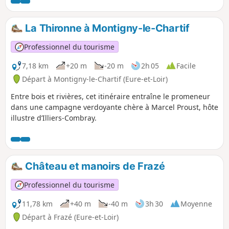
vous pourrez cueillir des mûres sur les chemins
bordés de haies. Prudence car, certains
passages sont ouverts à la circulation !
La Thironne à Montigny-le-Chartif
Professionnel du tourisme
7,18 km
+20 m
-20 m
2h 05
Facile
Départ à Montigny-le-Chartif (Eure-et-Loir)
Entre bois et rivières, cet itinéraire entraîne le promeneur
dans une campagne verdoyante chère à Marcel Proust, hôte
illustre d’Illiers-Combray.
Château et manoirs de Frazé
Professionnel du tourisme
11,78 km
+40 m
-40 m
3h 30
Moyenne
Départ à Frazé (Eure-et-Loir)