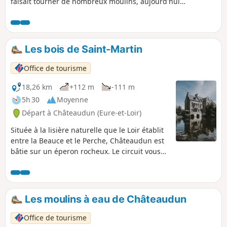
faisait tourner de nombreux moulins, aujourd'hui
propriétés privées
Les bois de Saint-Martin
Office de tourisme
18,26 km
+112 m
-111 m
5h 30
Moyenne
Départ à Châteaudun (Eure-et-Loir)
Située à la lisière naturelle que le Loir établit
entre la Beauce et le Perche, Châteaudun est
bâtie sur un éperon rocheux. Le circuit vous
entraîne sur l'Île Chemars le long du Loir
avant de partir vers le Bois de Saint-Martin du
côté de Saint-Denis-les-Ponts.
Les moulins à eau de Châteaudun
Office de tourisme