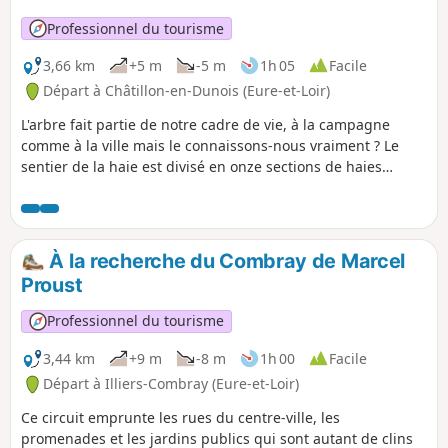
Professionnel du tourisme
3,66 km
+5 m
-5 m
1h 05
Facile
Départ à Châtillon-en-Dunois (Eure-et-Loir)
L'arbre fait partie de notre cadre de vie, à la campagne
comme à la ville mais le connaissons-nous vraiment ? Le
sentier de la haie est divisé en onze sections de haies
différentes et balisé. Les arbres, arbustes et buissons ont
été plantés en 1998. Des panneaux pédagogiques ont été
implantés le long du parcours pour visualiser et
comprendre les différentes espèces rencontrées.
À la recherche du Combray de Marcel
Proust
Professionnel du tourisme
3,44 km
+9 m
-8 m
1h 00
Facile
Départ à Illiers-Combray (Eure-et-Loir)
Ce circuit emprunte les rues du centre-ville, les
promenades et les jardins publics qui sont autant de clins