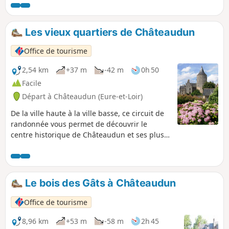
Les vieux quartiers de Châteaudun
Office de tourisme
2,54 km
+37 m
-42 m
0h 50
Facile
Départ à Châteaudun (Eure-et-Loir)
De la ville haute à la ville basse, ce circuit de
randonnée vous permet de découvrir le
centre historique de Châteaudun et ses plus
beaux monuments ainsi qu'une partie des
bords de Loir offrant de beaux panoramas sur
son site.
Le bois des Gâts à Châteaudun
Office de tourisme
8,96 km
+53 m
-58 m
2h 45