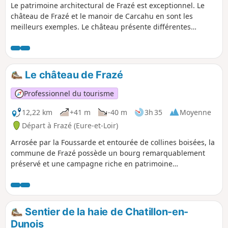
Le patrimoine architectural de Frazé est exceptionnel. Le
château de Frazé et le manoir de Carcahu en sont les
meilleurs exemples. Le château présente différentes
constructions (XVe, XVIIe et XIXe siècles) et le manoir de
Carcahu (XVIe-XVIIe) ne ressemble à aucun autre…
Le château de Frazé
Professionnel du tourisme
12,22 km
+41 m
-40 m
3h 35
Moyenne
Départ à Frazé (Eure-et-Loir)
Arrosée par la Foussarde et entourée de collines boisées, la
commune de Frazé possède un bourg remarquablement
préservé et une campagne riche en patrimoine
monumental.
Sentier de la haie de Chatillon-en-
Dunois