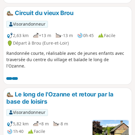
Circuit du vieux Brou
Visorandonneur
2,63 km
+13 m
-13 m
0h 45
Facile
Départ à Brou (Eure-et-Loir)
Randonnée courte, réalisable avec de jeunes enfants avec
traversée du centre du village et balade le long de
l'Ozanne.
Le long de l'Ozanne et retour par la
base de loisirs
Visorandonneur
5,82 km
+8 m
-8 m
1h 40
Facile