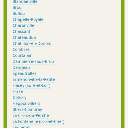
Blandainville
Brou
Bullou
Chapelle-Royale
Charonville
Chassant
Châteaudun
Châtillon-en-Dunois
Combres
Courtalain
Dampierre-sous-Brou
Dangeau
Épeautrolles
Ermenonville-la-Petite
Flacey (Eure-et-Loir)
Frazé
Gohory
Happonvilliers
Illiers-Combray
La Croix-du-Perche
La Fontenelle (Loir-et-Cher)
Lanneray