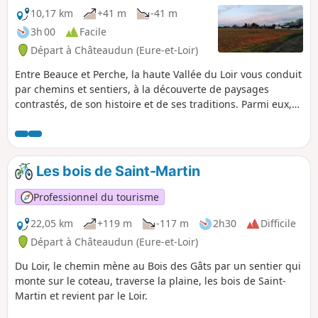
10,17 km
+41 m
-41 m
3h 00
Facile
Départ à Châteaudun (Eure-et-Loir)
Entre Beauce et Perche, la haute Vallée du Loir vous conduit
par chemins et sentiers, à la découverte de paysages
contrastés, de son histoire et de ses traditions. Parmi eux,
l'existence de moulins à eau témoigne d'une des activités
qui régnaient à Châteaudun à partir du XIIIe siècle.
Les bois de Saint-Martin
Professionnel du tourisme
22,05 km
+119 m
-117 m
2h30
Difficile
Départ à Châteaudun (Eure-et-Loir)
Du Loir, le chemin mène au Bois des Gâts par un sentier qui
monte sur le coteau, traverse la plaine, les bois de Saint-
Martin et revient par le Loir.