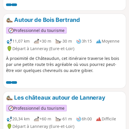
Proustiens sont agrémentés de panneaux
d'informations sur la faune et la flore. La partie
privée de la Forêt de Champrond, dans le Parc
Autour de Bois Bertrand
Naturel Régional du Perche, impose un détour
pour rejoindre la Forêt Domaniale de Montécot,
Professionnel du tourisme
où il est possible d'y rencontrer chevreuils et
sangliers.
11,07 km
+30 m
-30 m
3h 15
Moyenne
Départ à Lanneray (Eure-et-Loir)
À proximité de Châteaudun, cet itinéraire traverse les bois
par une petite route très agréable où vous pourrez peut-
être voir quelques chevreuils ou autre gibier.
Les châteaux autour de Lanneray
Professionnel du tourisme
20,34 km
+60 m
-61 m
6h 00
Difficile
Départ à Lanneray (Eure-et-Loir)