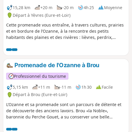
15,28 km
+20 m
-20 m
4h 25
Moyenne
Départ à Yèvres (Eure-et-Loir)
Cette promenade vous entraîne, à travers cultures, prairies
et en bordure de l’Ozanne, à la rencontre des petits
habitants des plaines et des rivières : lièvres, perdrix,
poules d’eau…
Promenade de l'Ozanne à Brou
Professionnel du tourisme
5,15 km
+11 m
-11 m
1h 30
Facile
Départ à Brou (Eure-et-Loir)
L’Ozanne et sa promenade sont un parcours de détente et
de découverte des anciens lavoirs. Brou «la Noble»,
baronnie du Perche Gouet, a su conserver une belle
architecture, dont deux maisons à pans de bois protégées.