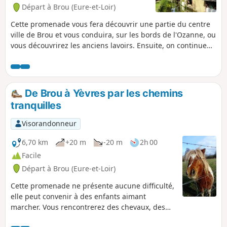
Départ à Brou (Eure-et-Loir)
Cette promenade vous fera découvrir une partie du centre
ville de Brou et vous conduira, sur les bords de l'Ozanne, ou
vous découvrirez les anciens lavoirs. Ensuite, on continue
vers le Swin-Golf et la base de loisirs de Brou.
De Brou à Yèvres par les chemins
tranquilles
Visorandonneur
6,70 km
+20 m
-20 m
2h 00
Facile
Départ à Brou (Eure-et-Loir)
Cette promenade ne présente aucune difficulté,
elle peut convenir à des enfants aimant
marcher. Vous rencontrerez des chevaux, des
ânes et quelques oiseaux. À la bonne saison,