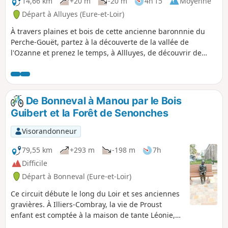
14,66 km
+20 m
-20 m
4h 15
Moyenne
Départ à Alluyes (Eure-et-Loir)
À travers plaines et bois de cette ancienne baronnnie du
Perche-Gouët, partez à la découverte de la vallée de
l'Ozanne et prenez le temps, à Allluyes, de découvrir de
magnifiques fresques du XVIe siècle.
De Bonneval à Manou par le Bois
Guibert et la Forêt de Senonches
Visorandonneur
79,55 km
+293 m
-198 m
7h
Difficile
Départ à Bonneval (Eure-et-Loir)
Ce circuit débute le long du Loir et ses anciennes
gravières. À Illiers-Combray, la vie de Proust
enfant est comptée à la maison de tante Léonie,
où il vécu son enfance. Les chemins dits