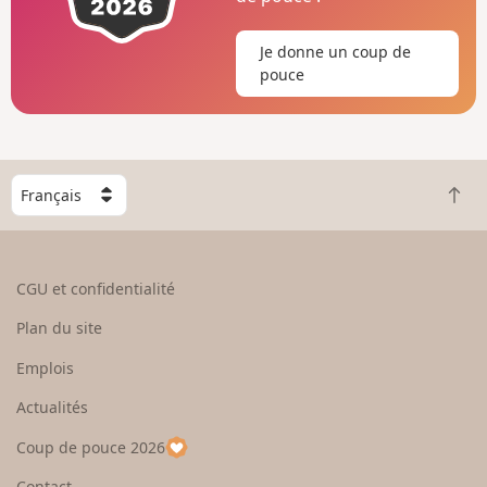
Je donne un coup de
pouce
C
R
h
e
o
t
i
o
s
CGU et confidentialité
u
i
r
s
Plan du site
e
s
n
e
Emplois
h
z
Actualités
a
u
u
n
Coup de pouce 2026
t
p
a
Contact