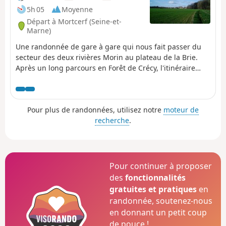
5h 05
Moyenne
Départ à Mortcerf (Seine-et-
Marne)
Une randonnée de gare à gare qui nous fait passer du
secteur des deux rivières Morin au plateau de la Brie.
Après un long parcours en Forêt de Crécy, l'itinéraire
alterne entre champs et bois, avec un beau patrimoine
aux Égrefins et dans le centre-ville de Tournan.
Pour plus de randonnées, utilisez notre
moteur de
recherche
.
Pour continuer à proposer
des
fonctionnalités
gratuites et pratiques
en
randonnée, soutenez-nous
en donnant un petit coup
de pouce !