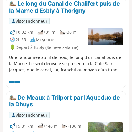
surtout des zones cultivées, où les ondulations du
Le long du Canal de Chalifert puis de
plateau permettent au regard de porter assez loin. On
la Marne d'Esbly à Thorigny
traverse aussi les villages de Sancy et Vaucourtois, avec
leurs églises et châteaux respectifs. La seconde partie
Visorandonneur
est beaucoup plus variée, où on parcourt une section
d'Aqueduc de la Dhuys, longe de golf de Meaux-
10,02 km
+31 m
-38 m
Boutigny, traverse les forêts aux pieds du Bois le Comte,
2h 55
Moyenne
longe la Marne avant de terminer par une visite rapide
Départ à Esbly (Seine-et-Marne)
(ou plus longue suivant l'humeur) du vieux centre de
Meaux.
Une randonnée au fil de l'eau, le long d'un canal puis de
la Marne. Le seul dénivelé se présente à la Côte Saint-
Jacques, que le canal, lui, franchit au moyen d'un tunnel.
Les sculptures de plein-air à proximité de la passerelle
de la Dhuys apportent une touche patrimoniale.
De Meaux à Trilport par l'Aqueduc de
la Dhuys
Visorandonneur
15,81 km
+148 m
-136 m