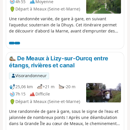
4h 55
Moyenne
Départ à Meaux (Seine-et-Marne)
Une randonnée variée, de gare à gare, en suivant
l'aqueduc souterrain de la Dhuys. Cet itinéraire permet
de découvrir d'abord la Marne, avant d'emprunter des
chemins forestiers et de traverser de jolis villages.
De Meaux à Lizy-sur-Ourcq entre
étangs, rivières et canal
Visorandonneur
25,06 km
+21 m
-20 m
7h 15
Difficile
Départ à Meaux (Seine-et-Marne)
Une randonnée de gare à gare, sous le signe de l'eau et
jalonnée de nombreux ponts ! Après une déambulation
dans la Grande Île au cœur de Meaux, le cheminement
entre les étangs du Parc Naturel du Pâtis est enchanteur.