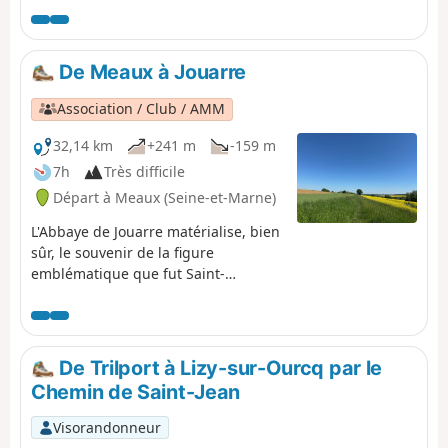
Ensuite, l'itinéraire alterne de longs tronçons le long du
Canal de l'Ourcq et des passages en sous-bois, au bord
de la Marne ou de la rivière Ourcq.
De Meaux à Jouarre
Association / Club / AMM
32,14 km
+241 m
-159 m
7h
Très difficile
Départ à Meaux (Seine-et-Marne)
L'Abbaye de Jouarre matérialise, bien
sûr, le souvenir de la figure
emblématique que fut Saint-
Colomban, moine venu d'Irlande à la
fin du 6ème siècle, issu de l'héroïque
lignée des grands saints qui ont
contribué à « faire » l'Europe. Sa
De Trilport à Lizy-sur-Ourcq par le
ténacité et sa clairvoyance
Chemin de Saint-Jean
impressionnèrent les plus hauts
dignitaires de l'époque dont
Visorandonneur
Chigneric qui lui demanda de