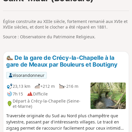
p
Église construite au XIIIe siècle, fortement remanié aux XVIe et
XVIIe siècles, et dont le clocher a été réparé en 1881.
Source : Observatoire du Patrimoine Religieux.
De la gare de Crécy-la-Chapelle à la
gare de Meaux par Bouleurs et Boutigny
Visorandonneur
23,13 km
+212 m
-216 m
7h 15
Difficile
Départ à Crécy-la-Chapelle (Seine-
et-Marne)
Traversée originale du Sud au Nord plus champêtre que
sylvestre, passant par d'intéressants villages. Le tracé en
zigzag permet de raccourcir facilement pour ceux intimidés