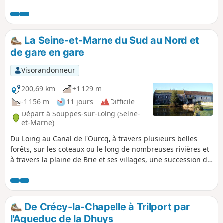
par la distance : la recommandation serait pour eux de
couper du point au point , ce qui permet de visiter tous les
villages du parcours, en descendant en-dessous des 20 km.
Seule la section de l'aqueduc serait alors laissée de côté.Le
La Seine-et-Marne du Sud au Nord et
départ et l'arrivée sont accessibles en bus depuis la gare
de gare en gare
RER-TGV de Chessy-Marne-la-Vallée, ou en train.
Visorandonneur
200,69 km
+1 129 m
-1 156 m
11 jours
Difficile
Départ à Souppes-sur-Loing (Seine-
et-Marne)
Du Loing au Canal de l'Ourcq, à travers plusieurs belles
forêts, sur les coteaux ou le long de nombreuses rivières et
à travers la plaine de Brie et ses villages, une succession de
11 randonnées généralement longues (18 km en moyenne)
et de gare à gare. À la découverte d'un département qui
mêle urbanisation et caractère rural et agricole affirmé et
de son riche patrimoine bâti !
De Crécy-la-Chapelle à Trilport par
l'Aqueduc de la Dhuys