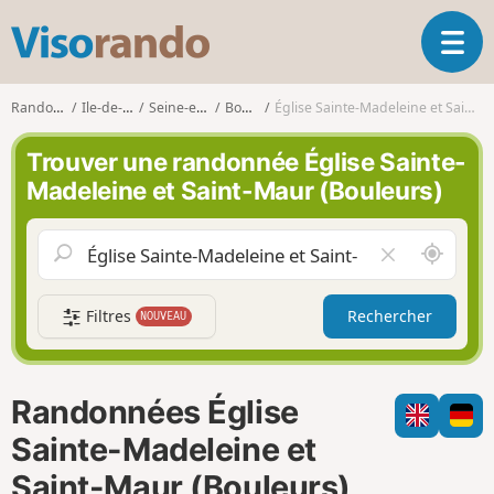
V
O
i
u
s
v
o
Randonnées
Ile-de-France
Seine-et-Marne
Bouleurs
Église Sainte-Madeleine et Saint-Maur (Bouleurs)
r
r
i
a
Trouver une randonnée Église Sainte-
r
n
Madeleine et Saint-Maur (Bouleurs)
l
d
a
o
n
A
V
a
u
i
v
t
d
i
Filtres
Rechercher
NOUVEAU
o
e
g
u
r
a
r
l
t
d
e
i
Randonnées Église
e
c
o
m
h
Sainte-Madeleine et
n
o
a
Saint-Maur (Bouleurs)
i
m