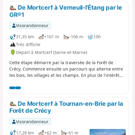
De Mortcerf à Verneuil-l'Étang par le
GR®1
Visorandonneur
31,35 km
+101 m
-106 m
10h
Très difficile
Départ à Mortcerf (Seine-et-Marne)
Cette étape démarre par la traversée de la Forêt de
Crécy. Commence ensuite un parcours qui alterne entre
les bois, les villages et les champs. En plus de l'intérêt
naturel apporté par la Forêt de Crécy, il y a un certain
intérêt culturel et patrimonial avec l'Obélisque de
Villeneuve-le-Comte, le Château de la Houssaye-en-Brie,
ainsi que par l'ancienne ligne de chemin de fer de
De Mortcerf à Tournan-en-Brie par la
Marles-en-Brie à Verneuil-l'Étang.
Forêt de Crécy
Visorandonneur
17,28 km
+62 m
-61 m