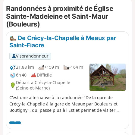
Randonnées à proximité de Église
Sainte-Madeleine et Saint-Maur
(Bouleurs)
De Crécy-la-Chapelle à Meaux par
Saint-Fiacre
Visorandonneur
21,88 km
+159 m
-164 m
6h 40
Difficile
Départ à Crécy-la-Chapelle
(Seine-et-Marne)
C'est une alternative à la randonnée "De la gare de
Crécy-la-Chapelle à la gare de Meaux par Bouleurs et
Boutigny", qui passe plus à l'Est et permet de visiter
l'intéressant village de Saint-Fiacre (église, lavoir, pique-
nique, et restaurant), et de traverser plusieurs champs
de puits pétroliers voisins. Le premier tiers traverse