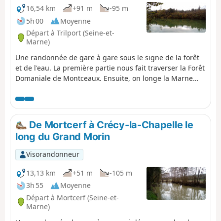
baptiser ses enfants et Authaire,
16,54 km
+91 m
-95 m
notable de Ussy, dont les enfants
5h 00
Moyenne
furent les bâtisseurs des Monastères
Départ à Trilport (Seine-et-
de Reuil-en-Brie, Rebais et Jouarre.
Marne)
Une randonnée de gare à gare sous le signe de la forêt
et de l'eau. La première partie nous fait traverser la Forêt
Domaniale de Montceaux. Ensuite, on longe la Marne
avant de remonter sur un plateau cultivé. La dernière
partie se déroule le long du Canal de l'Ourcq et nous fait
passer au confluent de la Marne et de la rivière Ourcq.
De Mortcerf à Crécy-la-Chapelle le
long du Grand Morin
Visorandonneur
13,13 km
+51 m
-105 m
3h 55
Moyenne
Départ à Mortcerf (Seine-et-
Marne)