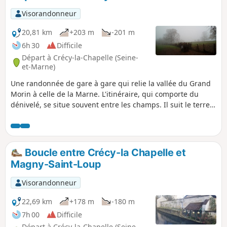
Visorandonneur
20,81 km
+203 m
-201 m
6h 30
Difficile
Départ à Crécy-la-Chapelle (Seine-
et-Marne)
Une randonnée de gare à gare qui relie la vallée du Grand
Morin à celle de la Marne. L'itinéraire, qui comporte du
dénivelé, se situe souvent entre les champs. Il suit le terre-
plein de l'aqueduc souterrain de la Dhuys sur environ 6km,
en deux tronçons.
Boucle entre Crécy-la Chapelle et
Magny-Saint-Loup
Visorandonneur
22,69 km
+178 m
-180 m
7h 00
Difficile
Départ à Crécy-la-Chapelle (Seine-