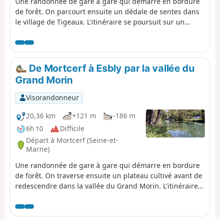
Une randonnée de gare à gare qui démarre en bordure
de forêt. On parcourt ensuite un dédale de sentes dans
le village de Tigeaux. L'itinéraire se poursuit sur un
plateau cultivé puis en longeant le Grand Morin. La ville
de Crécy-la-Chapelle clôt cette randonnée sur de
superbes notes patrimoniales, avec en premier lieu la
collégiale de style gothique.
De Mortcerf à Esbly par la vallée du
Grand Morin
Visorandonneur
20,36 km
+121 m
-186 m
6h 10
Difficile
Départ à Mortcerf (Seine-et-
Marne)
Une randonnée de gare à gare qui démarre en bordure
de forêt. On traverse ensuite un plateau cultivé avant de
redescendre dans la vallée du Grand Morin. L'itinéraire
s'achève entre rivière et canaux.