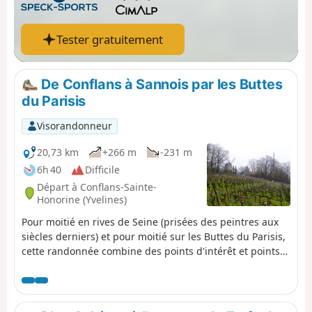
Tester gratuitement
De Conflans à Sannois par les Buttes
du Parisis
Visorandonneur
20,73 km
+266 m
-231 m
6h 40
Difficile
Départ à Conflans-Sainte-
Honorine (Yvelines)
Pour moitié en rives de Seine (prisées des peintres aux
siècles derniers) et pour moitié sur les Buttes du Parisis,
cette randonnée combine des points d'intérêt et points
de vue très variés. En dehors des paysages, on découvre
le vieux centre de Conflans-Sainte-Honorine (Tour
Monoie du XIe, le très beau Château du Prieuré, du XIXe
qui héberge le Musée de la Batellerie), et les abords