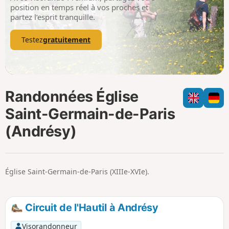
p
position en temps réel à vos proches et
partez l’esprit tranquille.
Testez
gratuitement
Randonnées Église
Saint-Germain-de-Paris
(Andrésy)
Église Saint-Germain-de-Paris (XIIIe-XVIe).
Circuit de l'Hautil à Andrésy
Visorandonneur