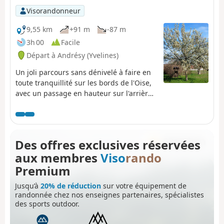
Visorandonneur
9,55 km
+91 m
-87 m
3h 00
Facile
Départ à Andrésy (Yvelines)
Un joli parcours sans dénivelé à faire en
toute tranquillité sur les bords de l'Oise,
avec un passage en hauteur sur l'arrière
du Pays de Maurecourt pour une vue
magnifique sur l'Oise. Cette région est
encore plus belle vue depuis les sentiers.
Des offres exclusives réservées
aux membres
Viso
rando
Premium
Jusqu’à
20% de réduction
sur votre équipement de
randonnée chez nos enseignes partenaires, spécialistes
des sports outdoor.