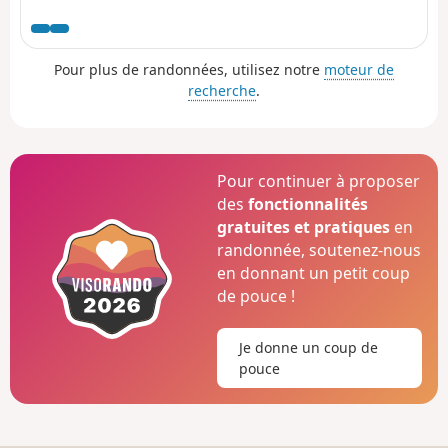
sur-Seine ou encore Evecquemont avec leurs églises et
leurs châteaux, tous aussi remarquables les uns que les
autres, dont le Château de Vigny et le Château de
Pour plus de randonnées, utilisez notre
moteur de
Villette. L'essentiel de la randonnée se fait en plaine avec
recherche
.
de larges panoramas. Seul les 10 premiers kilomètres
alternent entre les habitations et la forêt.
Pour continuer à proposer
des
fonctionnalités
gratuites et pratiques
en
randonnée, soutenez-nous
en donnant un petit coup
de pouce !
Je donne un coup de
pouce