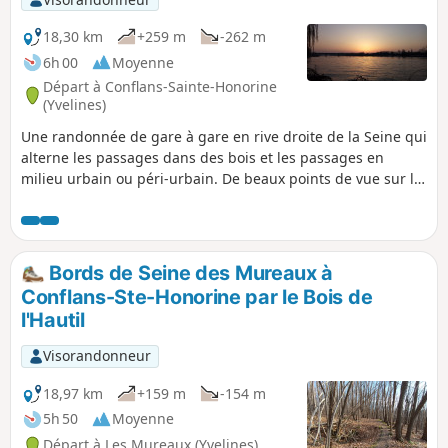
18,30 km
+259 m
-262 m
6h 00
Moyenne
Départ à Conflans-Sainte-Honorine
(Yvelines)
Une randonnée de gare à gare en rive droite de la Seine qui
alterne les passages dans des bois et les passages en
milieu urbain ou péri-urbain. De beaux points de vue sur la
vallée de la Seine et pas moins de cinq églises sont au
rendez-vous.
Bords de Seine des Mureaux à
Conflans-Ste-Honorine par le Bois de
l'Hautil
Visorandonneur
18,97 km
+159 m
-154 m
5h 50
Moyenne
Départ à Les Mureaux (Yvelines)