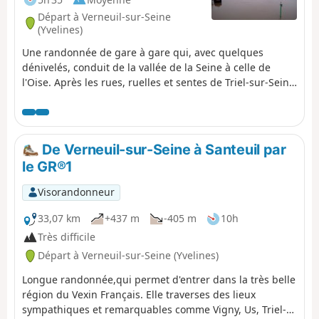
Départ à Verneuil-sur-Seine
(Yvelines)
Une randonnée de gare à gare qui, avec quelques
dénivelés, conduit de la vallée de la Seine à celle de
l'Oise. Après les rues, ruelles et sentes de Triel-sur-Seine
et de Chanteloup-les-Vignes, on traverse de façon très
agréable la Forêt de l'Hautil. Trois belles églises et deux
beaux corps de ferme sont à découvrir en chemin.
De Verneuil-sur-Seine à Santeuil par
le GR®1
Visorandonneur
33,07 km
+437 m
-405 m
10h
Très difficile
Départ à Verneuil-sur-Seine (Yvelines)
Longue randonnée,qui permet d'entrer dans la très belle
région du Vexin Français. Elle traverses des lieux
sympathiques et remarquables comme Vigny, Us, Triel-