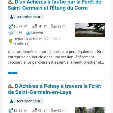
D'un Achères à l'autre par la Forêt de
fortifiés de l'immense Fort de Cormeilles.
Saint-Germain et l'Étang du Corra
Visorandonneur
15,74 km
+41 m
-22 m
4h 35
Moyenne
Départ à Achères (Yvelines)
(Yvelines)
Une randonnée de gare à gare, qui peut également être
entreprise en boucle dans une version légèrement
raccourcie. Le parcours est essentiellement forestier et
emprunte des chemins balisés comme des sentiers peu
courus dans les sous-bois. L'Étang du Corra, qui est un
site protégé, offre un intermède avec de beaux points de
vue et la possibilité d'observer de nombreux oiseaux.
D'Achères à Poissy à travers la Forêt
de Saint-Germain-en-Laye
Visorandonneur
12,30 km
+51 m
-63 m