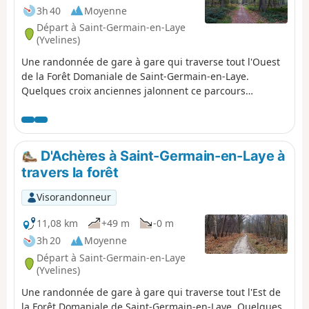
3h 40
Moyenne
Départ à Saint-Germain-en-Laye
(Yvelines)
Une randonnée de gare à gare qui traverse tout l'Ouest
de la Forêt Domaniale de Saint-Germain-en-Laye.
Quelques croix anciennes jalonnent ce parcours
forestier. L'itinéraire s'achève à Poissy où l'on pourra
admirer la Collégiale Notre-Dame.
D'Achères à Saint-Germain-en-Laye à
travers la forêt
Visorandonneur
11,08 km
+49 m
-0 m
3h 20
Moyenne
Départ à Saint-Germain-en-Laye
(Yvelines)
Une randonnée de gare à gare qui traverse tout l'Est de
la Forêt Domaniale de Saint-Germain-en-Laye. Quelques