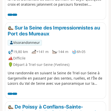
croix et oratoires jalonnent ce parcours forestier.
L'itinéraire s'achève à Saint-Germain-en-Laye où l'on
pourra admirer son château construit à partir du
XIIe siècle.
Sur la Seine des Impressionnistes au
Port des Mureaux
Visorandonneur
19,80 km
+141 m
-144 m
6h 05
Difficile
Départ à Triel-sur-Seine (Yvelines)
Une randonnée en suivant la Seine de Triel-sur-Seine à
Gargenville en passant par des sentes, ruelles, et l'Île de
Loisirs du Val de Seine avec vue panoramique sur la
plaine. Châteaux, lavoirs et étangs qui sont à découvrir
sur ce parcours.
De Poissy à Conflans-Sainte-