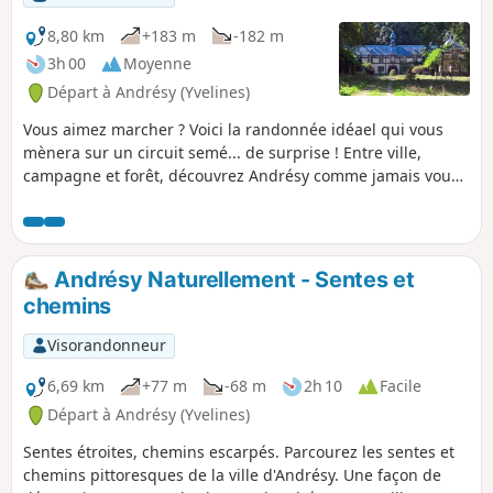
8,80 km
+183 m
-182 m
3h 00
Moyenne
Départ à Andrésy (Yvelines)
Vous aimez marcher ? Voici la randonnée idéael qui vous
mènera sur un circuit semé... de surprise ! Entre ville,
campagne et forêt, découvrez Andrésy comme jamais vous
ne l’avez vue : une ville au naturel !
Andrésy Naturellement - Sentes et
chemins
Visorandonneur
6,69 km
+77 m
-68 m
2h 10
Facile
Départ à Andrésy (Yvelines)
Sentes étroites, chemins escarpés. Parcourez les sentes et
chemins pittoresques de la ville d'Andrésy. Une façon de