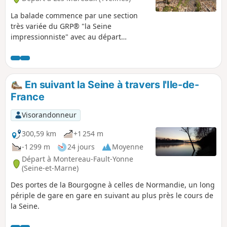
La balade commence par une section
très variée du GRP® "la Seine
impressionniste" avec au départ
l'imposante usine ESA de la fusée
Ariane et son quai de chargement, un
mignon port de plaisance, l'Île de loisir
du val de Seine, et plusieurs étangs très
En suivant la Seine à travers l'Ile-de-
étendus. Elle continue avec Triel-sur-
France
Seine, son sympathique Parc Senet, et
son Église St-Martin à l'architecture
Visorandonneur
complexe. La traversée du Bois d'Hautil
par des sentiers faciles mais restés
300,59 km
+1 254 m
sauvages vaut le détour pour ses forêts
-1 299 m
24 jours
Moyenne
de châtaigniers agrémentés de
Départ à Montereau-Fault-Yonne
quelques beaux chênes, et percées d'un
(Seine-et-Marne)
très grand nombre de gouffres
Des portes de la Bourgogne à celles de Normandie, un long
résultants de l'effondrement de
périple de gare en gare en suivant au plus près le cours de
carrières souterraines. Et on termine
la Seine.
tranquillement en admirant le confluent
de l'Oise et de la Seine. ⚠️ Remarque