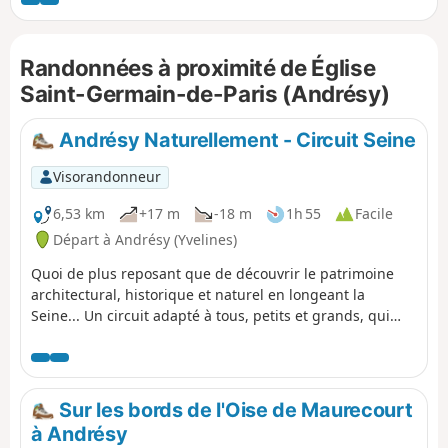
d'un utilisateur le 18 mai 2026
:>Attention au point 8 le chemin est
barré dans les deux sens à cause des
Randonnées à proximité de Église
risques signalés d'effondrement , il faut
plutot prendre le GR®2 plus bas pour
Saint-Germain-de-Paris (Andrésy)
traverser d'Est en Ouest
Andrésy Naturellement - Circuit Seine
Visorandonneur
6,53 km
+17 m
-18 m
1h 55
Facile
Départ à Andrésy (Yvelines)
Quoi de plus reposant que de découvrir le patrimoine
architectural, historique et naturel en longeant la
Seine... Un circuit adapté à tous, petits et grands, qui
vous mènera du quartier Fin-d'Oise, quartier historique
de la batellerie jusqu'au quartier de Denouval, en
passant par les principaux monuments du centre-ville.
Sur les bords de l'Oise de Maurecourt
à Andrésy