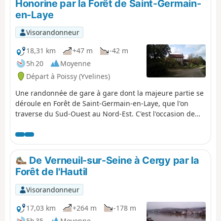
Honorine par la Forêt de Saint-Germain-
en-Laye
Visorandonneur
18,31 km
+47 m
-42 m
5h 20
Moyenne
Départ à Poissy (Yvelines)
Une randonnée de gare à gare dont la majeure partie se
déroule en Forêt de Saint-Germain-en-Laye, que l'on
traverse du Sud-Ouest au Nord-Est. C'est l'occasion de
cheminer dans des futaies d'essences variées et de
croiser deux croix anciennes et deux oratoires.
L'itinéraire s'achève sous le signe de l'eau, au confluent
de la Seine et de l'Oise.
De Verneuil-sur-Seine à Cergy par la
Forêt de l'Hautil
Visorandonneur
17,03 km
+264 m
-178 m
5h 35
Moyenne