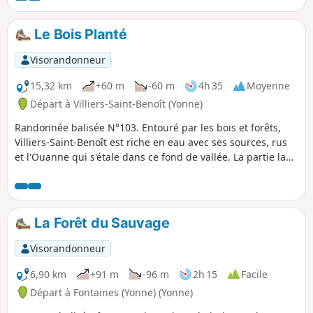
parcours.
Le Bois Planté
Visorandonneur
15,32 km
+60 m
-60 m
4h 35
Moyenne
Départ à Villiers-Saint-Benoît (Yonne)
Randonnée balisée N°103. Entouré par les bois et forêts,
Villiers-Saint-Benoît est riche en eau avec ses sources, rus
et l'Ouanne qui s'étale dans ce fond de vallée. La partie la
plus importante en réserve d'eau est située dans le sous-sol
et alimente via les réseaux de distribution interconnectés
une grosse partie des résidences de cette région.
La Forêt du Sauvage
Visorandonneur
6,90 km
+91 m
-96 m
2h 15
Facile
Départ à Fontaines (Yonne) (Yonne)