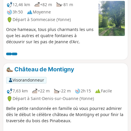
12,46 km
+82 m
-81 m
3h 50
Moyenne
Départ à Sommecaise (Yonne)
Onze hameaux, tous plus charmants les uns
que les autres et quatre fontaines à
découvrir sur les pas de Jeanne d'Arc.
Château de Montigny
Visorandonneur
7,63 km
+22 m
-22 m
2h 15
Facile
Départ à Saint-Denis-sur-Ouanne (Yonne)
Belle petite randonnée en famille où vous pourrez admirer
dès le début le célèbre château de Montigny et pour finir la
traversée du bois des Pinabeaux.