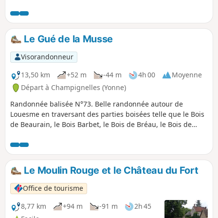
petites routes desservant les lieux-dits et chemins assez
bien ombragés.
Le Gué de la Musse
Visorandonneur
13,50 km
+52 m
-44 m
4h 00
Moyenne
Départ à Champignelles (Yonne)
Randonnée balisée N°73. Belle randonnée autour de
Louesme en traversant des parties boisées telle que le Bois
de Beaurain, le Bois Barbet, le Bois de Bréau, le Bois de
Pimelle et le Bois des Frins sans oublier le bel Étang
d'Annebaude dans son écrin de verdure.
Le Moulin Rouge et le Château du Fort
Office de tourisme
8,77 km
+94 m
-91 m
2h 45