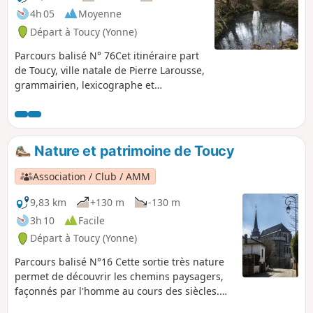
4h 05
Moyenne
Départ à Toucy (Yonne)
Parcours balisé N° 76Cet itinéraire part
de Toucy, ville natale de Pierre Larousse,
grammairien, lexicographe et
pédagogue du 19e siècle. Il offre des
points de vue et panoramas multiples
sur des lignes de crête. Les chemins
creux qui serpentent sous une voûte
Nature et patrimoine de Toucy
végétale dense créent une ambiance
romanesque que vous aurez plaisir à
Association / Club / AMM
découvrir. Puis, au détour d'un chemin,
vous tomberez sous le charme de cette
9,83 km
+130 m
-130 m
magnifique bâtisse qu'est le Château
3h 10
Facile
d'Arthé.
Départ à Toucy (Yonne)
Parcours balisé N°16 Cette sortie très nature
permet de découvrir les chemins paysagers,
façonnés par l'homme au cours des siècles.
Elle permet, avec quelques beaux points de