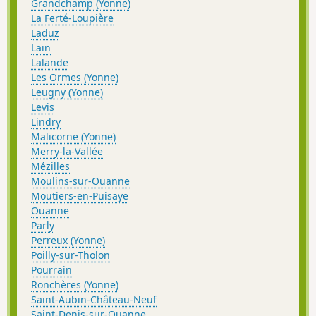
Grandchamp (Yonne)
La Ferté-Loupière
Laduz
Lain
Lalande
Les Ormes (Yonne)
Leugny (Yonne)
Levis
Lindry
Malicorne (Yonne)
Merry-la-Vallée
Mézilles
Moulins-sur-Ouanne
Moutiers-en-Puisaye
Ouanne
Parly
Perreux (Yonne)
Poilly-sur-Tholon
Pourrain
Ronchères (Yonne)
Saint-Aubin-Château-Neuf
Saint-Denis-sur-Ouanne