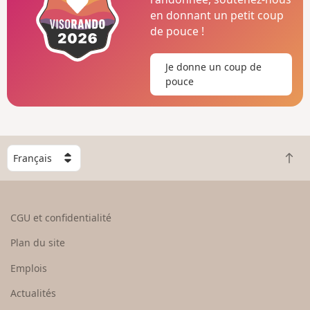
en donnant un petit coup
de pouce !
Je donne un coup de
pouce
C
R
h
e
o
t
i
o
s
CGU et confidentialité
u
i
r
s
Plan du site
e
s
n
e
Emplois
h
z
Actualités
a
u
u