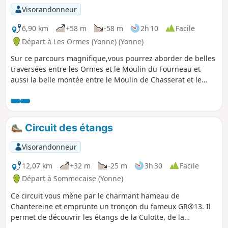
Visorandonneur
6,90 km
+58 m
-58 m
2h 10
Facile
Départ à Les Ormes (Yonne) (Yonne)
Sur ce parcours magnifique,vous pourrez aborder de belles
traversées entre les Ormes et le Moulin du Fourneau et
aussi la belle montée entre le Moulin de Chasserat et le
Grand Temple.
Circuit des étangs
Visorandonneur
12,07 km
+32 m
-25 m
3h 30
Facile
Départ à Sommecaise (Yonne)
Ce circuit vous mène par le charmant hameau de
Chantereine et emprunte un tronçon du fameux GR®13. Il
permet de découvrir les étangs de la Culotte, de la
Brionnerie, des Bergeries et de la Diablière. Des contes et