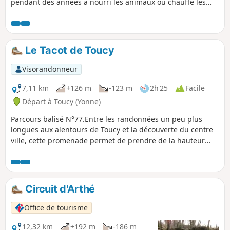
pendant des années a nourri les animaux ou chauffé les
demeures poyaudines présente d'innombrables spécimens
tout au long de ce sentier.À l'aller comme au retour, une très
belle découverte des rues et ruelles du Vieux Toucy.
Le Tacot de Toucy
Visorandonneur
7,11 km
+126 m
-123 m
2h 25
Facile
Départ à Toucy (Yonne)
Parcours balisé N°77.Entre les randonnées un peu plus
longues aux alentours de Toucy et la découverte du centre
ville, cette promenade permet de prendre de la hauteur
afin de contempler cet écran de verdure qui entoure la
bourgade. Ces chemins, parcourus régulièrement offrent
une grande diversité.
Circuit d'Arthé
Office de tourisme
12,32 km
+192 m
-186 m