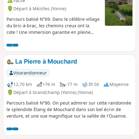
Facile
Départ à Mézilles (Yonne)
Parcours balisé N°69. Dans le célèbre village
du bric-à-brac, les chemins creux ont la
cote ! Une immersion garantie en pleine
nature. Mézilles est classé dans les villages
"Cités de caractères de Bourgogne -
Franche-Comté".
La Pierre à Mouchard
Visorandonneur
12,70 km
+76 m
-77 m
3h 50
Moyenne
Départ à Grandchamp (Yonne) (Yonne)
Parcours balisé N°80. On peut admirer sur cette randonnée
le splendide Étang de Mouchard dans son bel écrin de
verdure, et une vue magnifique sur la vallée de l'Ouanne.