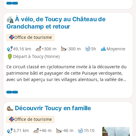
vue, de découvrir la Puisaye et la ville de
Toucy, blottie contre une colline.
À vélo, de Toucy au Château de
Grandchamp et retour
Office de tourisme
49,16 km
+306 m
-300 m
5h
Moyenne
Départ à Toucy (Yonne)
Ce circuit classé en cyclotourisme invite à la découverte du
patrimoine bâti et paysager de cette Puisaye verdoyante,
avec un bel aperçu sur les villages alentours, la vallée de
l'Yonne et les collines du Tholon très différents.
Découvrir Toucy en famille
Office de tourisme
3,71 km
+46 m
-46 m
1h 10