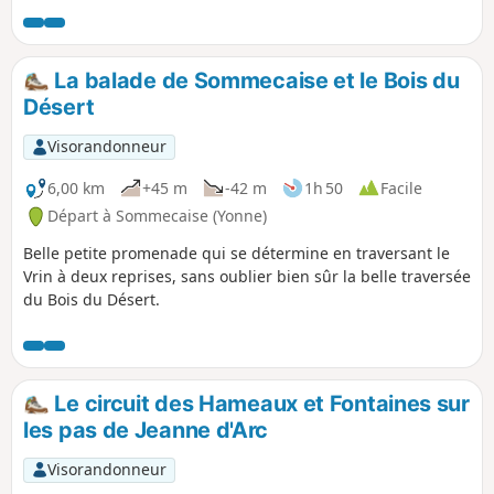
légendes ont été rapportés au fil du temps et nous effraient
encore de nos jours... Prenez garde au père Loup à la rue
Neuve! On le disait "empicasseur". C'est ainsi, qu'ici en
La balade de Sommecaise et le Bois du
Puisaye, on désignait les jeteurs de sorts...
Désert
Visorandonneur
6,00 km
+45 m
-42 m
1h 50
Facile
Départ à Sommecaise (Yonne)
Belle petite promenade qui se détermine en traversant le
Vrin à deux reprises, sans oublier bien sûr la belle traversée
du Bois du Désert.
Le circuit des Hameaux et Fontaines sur
les pas de Jeanne d'Arc
Visorandonneur