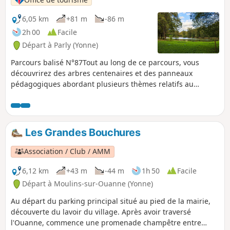
6,05 km
+81 m
-86 m
2h 00
Facile
Départ à Parly (Yonne)
Parcours balisé N°87Tout au long de ce parcours, vous
découvrirez des arbres centenaires et des panneaux
pédagogiques abordant plusieurs thèmes relatifs au
châtaignier.
Les Grandes Bouchures
Association / Club / AMM
6,12 km
+43 m
-44 m
1h 50
Facile
Départ à Moulins-sur-Ouanne (Yonne)
Au départ du parking principal situé au pied de la mairie,
découverte du lavoir du village. Après avoir traversé
l'Ouanne, commence une promenade champêtre entre