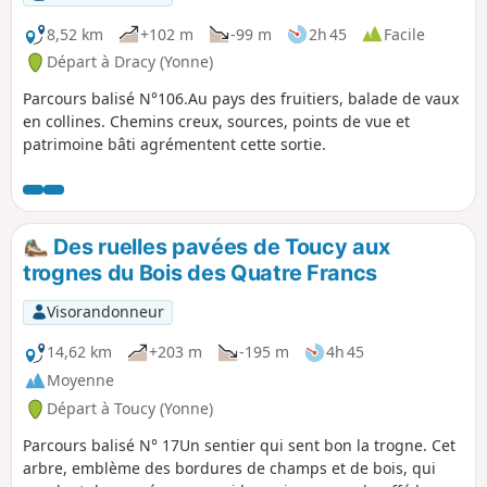
8,52 km
+102 m
-99 m
2h 45
Facile
Départ à Dracy (Yonne)
Parcours balisé N°106.Au pays des fruitiers, balade de vaux
en collines. Chemins creux, sources, points de vue et
patrimoine bâti agrémentent cette sortie.
Des ruelles pavées de Toucy aux
trognes du Bois des Quatre Francs
Visorandonneur
14,62 km
+203 m
-195 m
4h 45
Moyenne
Départ à Toucy (Yonne)
Parcours balisé N° 17Un sentier qui sent bon la trogne. Cet
arbre, emblème des bordures de champs et de bois, qui