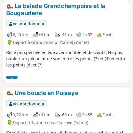
La balade Grandchampoise et la
Bougauderie
Visorandonneur
6,40 km
+41 m
-41 m
1h 55
Facile
Départ à Grandchamp (Yonne) (Yonne)
Belle perspective en vue avec montée et descente. Ne pas
oublier un joli point de vue entre les points (3) et (4) et entre
les points (6) et (7).
Une boucle en Puisaye
Visorandonneur
9,72 km
+61 m
-60 m
2h 55
Facile
Départ à Tannerre-en-Puisaye (Yonne)
Circuit à travers la prairie et débouchant sur le Ferrier de la