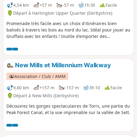
4,54 km
+57 m
-57 m
1h 30
Facile
Départ à Hartington Upper Quarter (Derbyshire)
Promenade très facile avec un choix d'itinéraires bien
balisés à travers les bois au nord du lac. Idéal pour jouer au
Gruffalo avec les enfants ! Inutile d'emporter des
trottinettes, car le sol accidenté les ferait sans doute
basculer, et les vélos sont interdits.
New Mills et Millennium Walkway
Association / Club / AMM
9,60 km
+157 m
-157 m
3h 10
Facile
Départ à New Mills (Derbyshire)
Découvrez les gorges spectaculaires de Torrs, une partie du
Peak Forest Canal, et la vue imprenable sur la vallée de Sett.