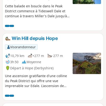
Cette balade en boucle dans le Peak
District commence à Tideswell Dale et
continue à travers Miller's Dale jusqu'à
Ravensdale. L'itinéraire est parfait pour
découvrir cette région très appréciée
des randonneurs.
Win Hill depuis Hope
Visorandonneur
10,79 km
+277 m
-277 m
3h 50
Moyenne
Départ à Hope (Derbyshire)
Une ascension gratifiante d'une colline
du Peak District qui offre une vue
imprenable sur Edale. L'ascension de
Win Hill comprend une montée raide
jusqu'à la crête, mais le reste de la
randonnée est facile et relaxant.