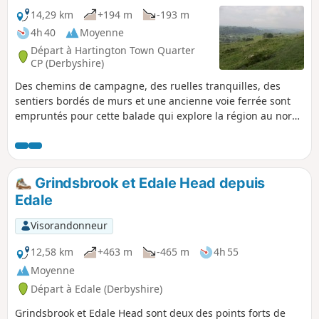
14,29 km
+194 m
-193 m
4h 40
Moyenne
Départ à Hartington Town Quarter
CP (Derbyshire)
Des chemins de campagne, des ruelles tranquilles, des
sentiers bordés de murs et une ancienne voie ferrée sont
empruntés pour cette balade qui explore la région au nord
du village animé de Hartington. L'itinéraire se trouve
entièrement dans le Derbyshire, même si dans la dernière
partie de la balade, tu pourras aussi profiter de belles vues
sur le Staffordshire voisin. L'itinéraire comprend de
Grindsbrook et Edale Head depuis
nombreux éléments typiques de cette partie du Peak
Edale
District, notamment le village de Biggin et la partie
supérieure de la vallée de la Dove.
Visorandonneur
12,58 km
+463 m
-465 m
4h 55
Moyenne
Départ à Edale (Derbyshire)
Grindsbrook et Edale Head sont deux des points forts de