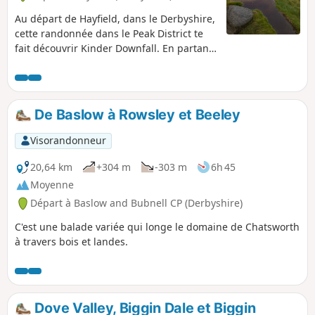
Au départ de Hayfield, dans le Derbyshire,
cette randonnée dans le Peak District te
fait découvrir Kinder Downfall. En partant
du point où a commencé la « Mass
Trespass », l'itinéraire emprunte William
Clough pour atteindre le plateau. La
descente se fait par Kinder Low et Edale
De Baslow à Rowsley et Beeley
Cross pour revenir au point de départ.
Visorandonneur
20,64 km
+304 m
-303 m
6h 45
Moyenne
Départ à Baslow and Bubnell CP (Derbyshire)
C'est une balade variée qui longe le domaine de Chatsworth
à travers bois et landes.
Dove Valley, Biggin Dale et Biggin