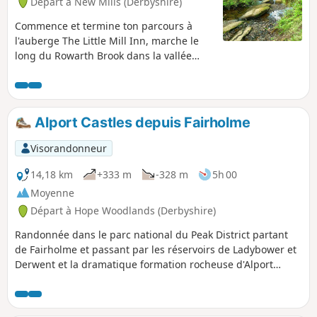
Départ à New Mills (Derbyshire)
Commence et termine ton parcours à
l'auberge The Little Mill Inn, marche le
long du Rowarth Brook dans la vallée
boisée (connue sous le nom de « Petite
Suisse » par les habitants) puis monte
vers les landes au-dessus de Rowarth
pour profiter d'une vue imprenable sur le
Alport Castles depuis Fairholme
Peak District, le Kinder Scout et la plaine
du Cheshire.
Visorandonneur
14,18 km
+333 m
-328 m
5h 00
Moyenne
Départ à Hope Woodlands (Derbyshire)
Randonnée dans le parc national du Peak District partant
de Fairholme et passant par les réservoirs de Ladybower et
Derwent et la dramatique formation rocheuse d'Alport
Castles qui fût créée durant un glissement de terrain.