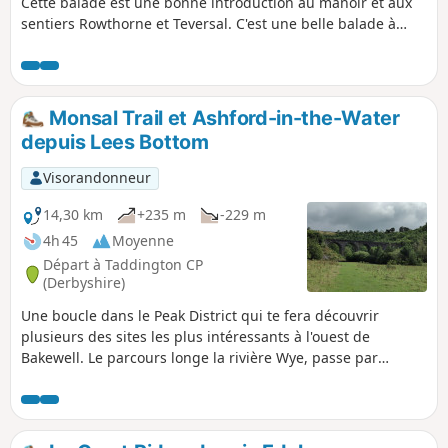
Cette balade est une bonne introduction au manoir et aux
sentiers Rowthorne et Teversal. C'est une belle balade à
travers différents paysages, relativement plate et facile, à
l'exception de la colline de Hardwick. Il existe plusieurs
variantes intégrant d'autres itinéraires, notamment le
Pleasley Country Park.
Monsal Trail et Ashford-in-the-Water
depuis Lees Bottom
Visorandonneur
14,30 km
+235 m
-229 m
4h 45
Moyenne
Départ à Taddington CP
(Derbyshire)
Une boucle dans le Peak District qui te fera découvrir
plusieurs des sites les plus intéressants à l'ouest de
Bakewell. Le parcours longe la rivière Wye, passe par
Monsal Head et emprunte une partie du Monsal Trail et du
Great Shacklow Wood. La fin de la balade est un peu
difficile, avec une longue montée.