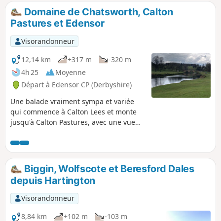
Domaine de Chatsworth, Calton
Pastures et Edensor
Visorandonneur
12,14 km
+317 m
-320 m
4h 25
Moyenne
Départ à Edensor CP (Derbyshire)
Une balade vraiment sympa et variée
qui commence à Calton Lees et monte
jusqu'à Calton Pastures, avec une vue
superbe sur les environs de Bakewell et
Chatsworth House. Après avoir passé la
maison, grimpe à travers Stand Wood et
retourne au parking par Beeley.
Biggin, Wolfscote et Beresford Dales
depuis Hartington
Visorandonneur
8,84 km
+102 m
-103 m