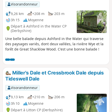
Visorandonneur
9,26 km
+208 m
-203 m
3h 15
Moyenne
Départ à Ashford in the Water CP
(Derbyshire)
Une belle balade depuis Ashford in the Water qui traverse
des paysages variés, dont deux vallées, la rivière Wye et la
forêt de Great Shacklow Wood. C'est une bonne balade !
Miller's Dale et Cressbrook Dale depuis
Tideswell Dale
Visorandonneur
9,13 km
+210 m
-206 m
3h 10
Moyenne
Départ à Litton CP (Derbyshire)