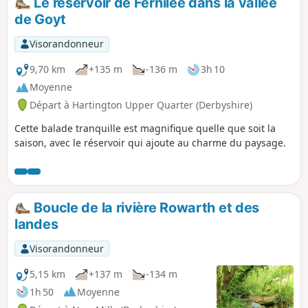
Le réservoir de Fernilee dans la vallée
de Goyt
Visorandonneur
9,70 km
+135 m
-136 m
3h 10
Moyenne
Départ à Hartington Upper Quarter (Derbyshire)
Cette balade tranquille est magnifique quelle que soit la
saison, avec le réservoir qui ajoute au charme du paysage.
Boucle de la rivière Rowarth et des
landes
Visorandonneur
5,15 km
+137 m
-134 m
1h 50
Moyenne