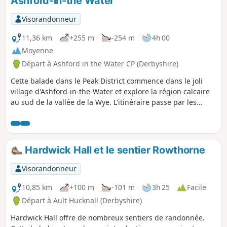
Ashford-in-the Water
Visorandonneur
11,36 km
+255 m
-254 m
4h 00
Moyenne
Départ à Ashford in the Water CP (Derbyshire)
Cette balade dans le Peak District commence dans le joli
village d'Ashford-in-the-Water et explore la région calcaire
au sud de la vallée de la Wye. L'itinéraire passe par les
vestiges de la mine Magpie, le village d'Over Haddon et
emprunte principalement des chemins de campagne.
Hardwick Hall et le sentier Rowthorne
Visorandonneur
10,85 km
+100 m
-101 m
3h 25
Facile
Départ à Ault Hucknall (Derbyshire)
Hardwick Hall offre de nombreux sentiers de randonnée.