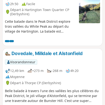
2h 50
Facile
Départ à Hartington Town Quarter CP
(Derbyshire)
Cette balade dans le Peak District explore
trois vallées du White Peak au départ du
village de Hartington. La balade est
généralement facile et constitue une bonne
introduction à cette région.
Dovedale, Milldale et Alstonfield
Visorandonneur
12,49 km
+273 m
-268 m
4h 20
Moyenne
Départ à Thorpe CP (Derbyshire)
Belle balade à travers l'une des vallées les plus célèbres du
Peak District, le joli village d'Alstonfield, qui se termine par
une traversée autour de Bunster Hill. C'est une super