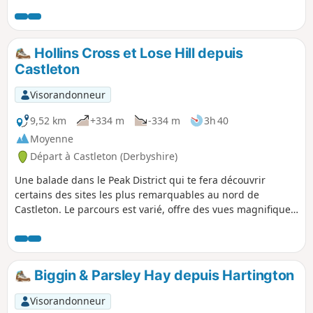
balade pour une journée d'hiver ensoleillée, car le soleil
brille sur Dovedale presque toute la journée.
Hollins Cross et Lose Hill depuis
Castleton
Visorandonneur
9,52 km
+334 m
-334 m
3h 40
Moyenne
Départ à Castleton (Derbyshire)
Une balade dans le Peak District qui te fera découvrir
certains des sites les plus remarquables au nord de
Castleton. Le parcours est varié, offre des vues magnifiques
et est généralement facile à suivre.
Biggin & Parsley Hay depuis Hartington
Visorandonneur