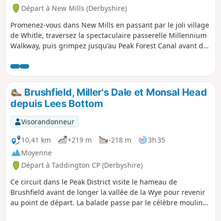
Départ à New Mills (Derbyshire)
Promenez-vous dans New Mills en passant par le joli village
de Whitle, traversez la spectaculaire passerelle Millennium
Walkway, puis grimpez jusqu'au Peak Forest Canal avant de
redescendre pour traverser la Goyt et remonter vers Pack
Horse via Brook Bottom, un autre hameau charmant.
Brushfield, Miller's Dale et Monsal Head
depuis Lees Bottom
Visorandonneur
10,41 km
+219 m
-218 m
3h 35
Moyenne
Départ à Taddington CP (Derbyshire)
Ce circuit dans le Peak District visite le hameau de
Brushfield avant de longer la vallée de la Wye pour revenir
au point de départ. La balade passe par le célèbre moulin
de Litton Mill, Cressbrook et Monsal Head.