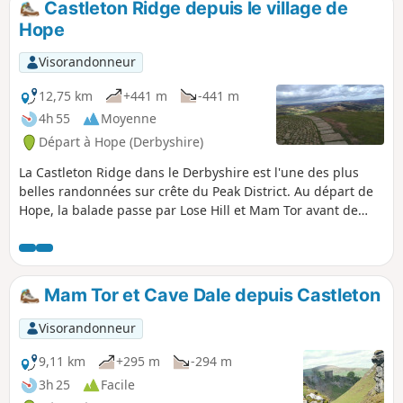
Castleton Ridge depuis le village de
Hope
Visorandonneur
12,75 km
+441 m
-441 m
4h 55
Moyenne
Départ à Hope (Derbyshire)
La Castleton Ridge dans le Derbyshire est l'une des plus
belles randonnées sur crête du Peak District. Au départ de
Hope, la balade passe par Lose Hill et Mam Tor avant de
revenir à Castleton, au point de départ.
Mam Tor et Cave Dale depuis Castleton
Visorandonneur
9,11 km
+295 m
-294 m
3h 25
Facile