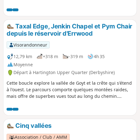
Taxal Edge, Jenkin Chapel et Pym Chair
depuis le réservoir d'Errwood
Visorandonneur
12,79 km
+318 m
-319 m
4h 35
Moyenne
Départ à Hartington Upper Quarter (Derbyshire)
Cette boucle explore la vallée de Goyt et la crête qui s'étend
à l'ouest. Le parcours comporte quelques montées raides,
mais offre de superbes vues tout au long du chemin.
Certains sentiers peuvent être boueux après de longues
périodes de pluie.
Cinq vallées
Association / Club / AMM