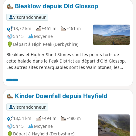
Bleaklow depuis Old Glossop
Visorandonneur
13,72 km
+461 m
-461 m
5h 15
Moyenne
Départ à High Peak (Derbyshire)
Bleaklow et Higher Shelf Stones sont les points forts de
cette balade dans le Peak District au départ d'Old Glossop.
Les autres sites remarquables sont les Wain Stones, les
Yellow Stacks et Doctor's Gate. Cette lande peut être
sauvage et désolée par mauvais temps, alors garde cette
balade pour une journée sèche avec une bonne visibilité.
Kinder Downfall depuis Hayfield
Visorandonneur
13,54 km
+494 m
-480 m
5h 15
Moyenne
Départ à Hayfield (Derbyshire)