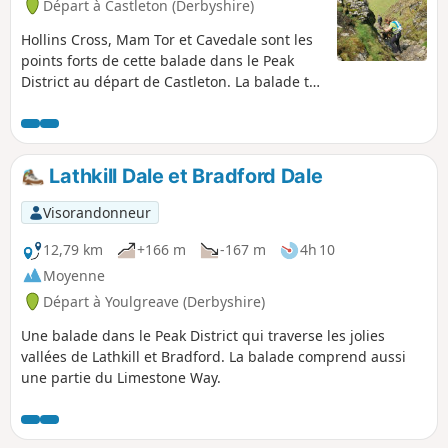
Départ à Castleton (Derbyshire)
Hollins Cross, Mam Tor et Cavedale sont les
points forts de cette balade dans le Peak
District au départ de Castleton. La balade te
fera découvrir les paysages du Dark Peak et
du White Peak et suit généralement des
sentiers bien balisés.
Lathkill Dale et Bradford Dale
Visorandonneur
12,79 km
+166 m
-167 m
4h 10
Moyenne
Départ à Youlgreave (Derbyshire)
Une balade dans le Peak District qui traverse les jolies
vallées de Lathkill et Bradford. La balade comprend aussi
une partie du Limestone Way.