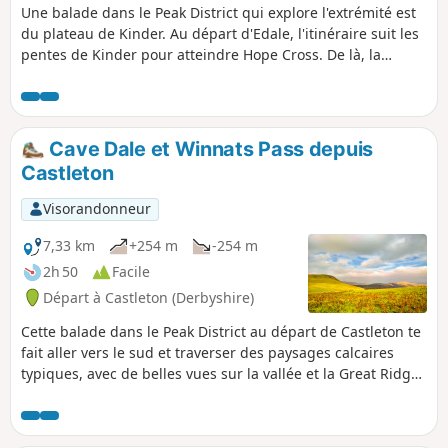
Une balade dans le Peak District qui explore l'extrémité est
du plateau de Kinder. Au départ d'Edale, l'itinéraire suit les
pentes de Kinder pour atteindre Hope Cross. De là, la
balade continue à prendre de l'altitude et suit un itinéraire
en altitude pour revenir à Edale via Ringing Roger.
Cave Dale et Winnats Pass depuis
Castleton
Visorandonneur
7,33 km
+254 m
-254 m
2h 50
Facile
Départ à Castleton (Derbyshire)
Cette balade dans le Peak District au départ de Castleton te
fait aller vers le sud et traverser des paysages calcaires
typiques, avec de belles vues sur la vallée et la Great Ridge
de Castleton. Tu traverses Cave Dale et descends ensuite le
spectaculaire Winnats Pass.