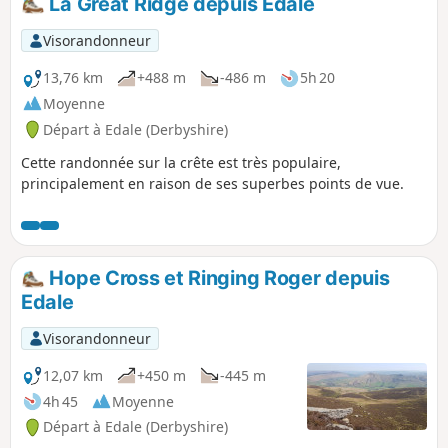
La Great Ridge depuis Edale
Visorandonneur
13,76 km
+488 m
-486 m
5h 20
Moyenne
Départ à Edale (Derbyshire)
Cette randonnée sur la crête est très populaire,
principalement en raison de ses superbes points de vue.
Hope Cross et Ringing Roger depuis
Edale
Visorandonneur
12,07 km
+450 m
-445 m
4h 45
Moyenne
Départ à Edale (Derbyshire)