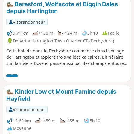
Beresford, Wolfscote et Biggin Dales
depuis Hartington
Visorandonneur
9,71 km
+138 m
-124 m
3h 10
Facile
Départ à Hartington Town Quarter CP (Derbyshire)
Cette balade dans le Derbyshire commence dans le village
de Hartington et explore trois vallées calcaires. L'itinéraire
suit la rivière Dove et passe aussi par des champs entourés
de murs en pierres sèches au-dessus du village.
Kinder Low et Mount Famine depuis
Hayfield
Visorandonneur
13,60 km
+459 m
-455 m
5h 10
Moyenne