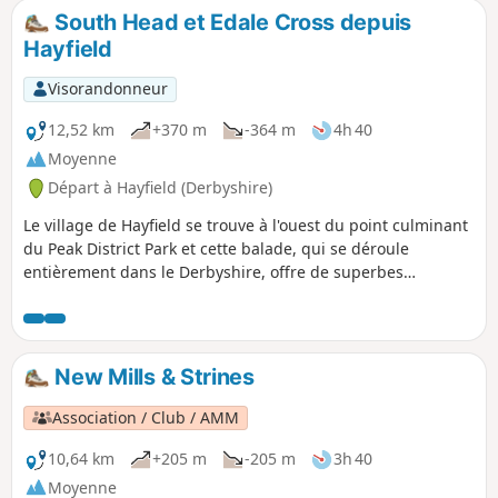
South Head et Edale Cross depuis
Hayfield
Visorandonneur
12,52 km
+370 m
-364 m
4h 40
Moyenne
Départ à Hayfield (Derbyshire)
Le village de Hayfield se trouve à l'ouest du point culminant
du Peak District Park et cette balade, qui se déroule
entièrement dans le Derbyshire, offre de superbes
randonnées. Le trajet aller par le mont Famine offre de
belles vues et, une fois arrivé à Edale Cross, tu te trouves
dans les hautes landes. Le retour à Hayfield est également
très intéressant.
New Mills & Strines
Association / Club / AMM
10,64 km
+205 m
-205 m
3h 40
Moyenne