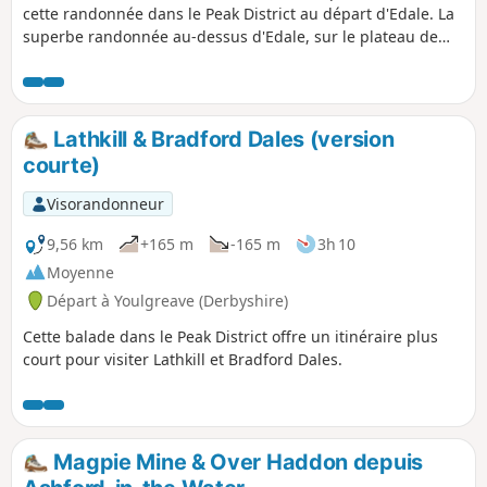
cette randonnée dans le Peak District au départ d'Edale. La
superbe randonnée au-dessus d'Edale, sur le plateau de
Kinder Scout, offre une vue imprenable sur cette partie du
Derbyshire. Choisis une bonne journée pour faire ce circuit,
car le mauvais temps rend l'orientation difficile.
Lathkill & Bradford Dales (version
courte)
Visorandonneur
9,56 km
+165 m
-165 m
3h 10
Moyenne
Départ à Youlgreave (Derbyshire)
Cette balade dans le Peak District offre un itinéraire plus
court pour visiter Lathkill et Bradford Dales.
Magpie Mine & Over Haddon depuis