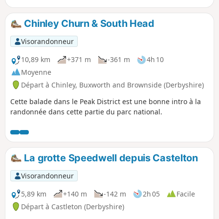
Chinley Churn & South Head
Visorandonneur
10,89 km
+371 m
-361 m
4h 10
Moyenne
Départ à Chinley, Buxworth and Brownside (Derbyshire)
Cette balade dans le Peak District est une bonne intro à la
randonnée dans cette partie du parc national.
La grotte Speedwell depuis Castelton
Visorandonneur
5,89 km
+140 m
-142 m
2h 05
Facile
Départ à Castleton (Derbyshire)