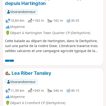
depuis Hartington
Visorandonneur
10,84 km
+183 m
-182 m
3h 35
Moyenne
Départ à Hartington Town Quarter CP (Derbyshire)
Cette balade au départ de Hartington, dans le Derbyshire,
suit une partie de la rivière Dove. L'itinéraire traverse trois
vallées calcaires et une campagne agricole typique de la
région.
Lea Riber Tansley
Visorandonneur
11,39 km
+345 m
-340 m
4h 15
Moyenne
Départ à Cromford CP (Derbyshire)