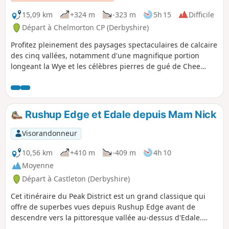
15,09 km
+324 m
-323 m
5h 15
Difficile
Départ à Chelmorton CP (Derbyshire)
Profitez pleinement des paysages spectaculaires de calcaire
des cinq vallées, notamment d'une magnifique portion
longeant la Wye et les célèbres pierres de gué de Chee
Dale.
Rushup Edge et Edale depuis Mam Nick
Visorandonneur
10,56 km
+410 m
-409 m
4h 10
Moyenne
Départ à Castleton (Derbyshire)
Cet itinéraire du Peak District est un grand classique qui
offre de superbes vues depuis Rushup Edge avant de
descendre vers la pittoresque vallée au-dessus d'Edale.
L'itinéraire est rarement calme et, par beau temps, il y a