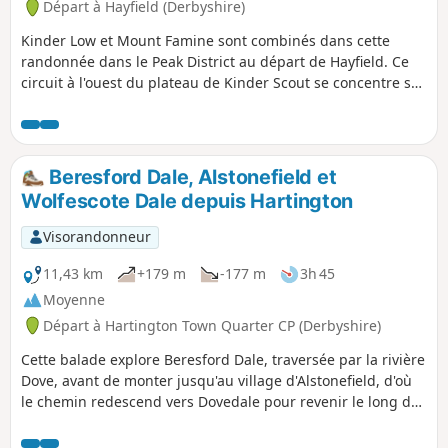
Départ à Hayfield (Derbyshire)
Kinder Low et Mount Famine sont combinés dans cette
randonnée dans le Peak District au départ de Hayfield. Ce
circuit à l'ouest du plateau de Kinder Scout se concentre sur
ces sites intéressants qui, malgré leur modeste altitude,
offrent de belles vues et une randonnée agréable.
Beresford Dale, Alstonefield et
Wolfescote Dale depuis Hartington
Visorandonneur
11,43 km
+179 m
-177 m
3h 45
Moyenne
Départ à Hartington Town Quarter CP (Derbyshire)
Cette balade explore Beresford Dale, traversée par la rivière
Dove, avant de monter jusqu'au village d'Alstonefield, d'où
le chemin redescend vers Dovedale pour revenir le long de
la rivière jusqu'au point de départ.