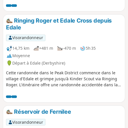
généralement beaucoup de monde qui profite de cette
balade.
Ringing Roger et Edale Cross depuis
Edale
Visorandonneur
14,75 km
+481 m
-470 m
5h 35
Moyenne
Départ à Edale (Derbyshire)
Cette randonnée dans le Peak District commence dans le
village d'Edale et grimpe jusqu'à Kinder Scout via Ringing
Roger. L'itinéraire offre une randonnée accidentée dans la
lande sur des sentiers relativement calmes et comprend
Upper Grindsbrook, Crowden Brook et Edale Cross avant de
descendre Jacob's Ladder pour revenir à Edale.
Réservoir de Fernilee
Visorandonneur