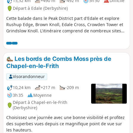
15,52 km
+490 m
-492 m
5h 50
Difficile
Départ à Edale (Derbyshire)
Cette balade dans le Peak District part d'Edale et explore
Rushup Edge, Brown Knoll, Edale Cross, Crowden Tower et
Grindslow Knoll. L'itinéraire comprend de nombreux sites
incontournables de cette partie spectaculaire du Peak
District dans le Derbyshire et mérite d'être réservé pour une
belle journée.
Les bords de Combs Moss près de
Chapel-en-le-Frith
Visorandonneur
10,24 km
+217 m
-209 m
3h 35
Moyenne
Départ à Chapel-en-le-Frith
(Derbyshire)
Choisissez une journée avec une bonne visibilité et profitez
des superbes vues depuis ce magnifique point de vue sur
les hauteurs.