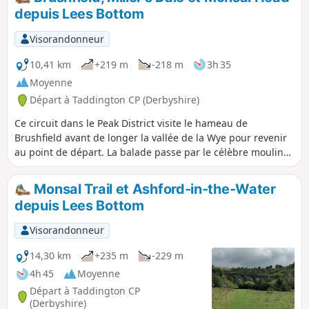
depuis Lees Bottom
Visorandonneur
10,41 km
+219 m
-218 m
3h 35
Moyenne
Départ à Taddington CP (Derbyshire)
Ce circuit dans le Peak District visite le hameau de
Brushfield avant de longer la vallée de la Wye pour revenir
au point de départ. La balade passe par le célèbre moulin
de Litton Mill, Cressbrook et Monsal Head.
Monsal Trail et Ashford-in-the-Water
depuis Lees Bottom
Visorandonneur
14,30 km
+235 m
-229 m
4h 45
Moyenne
Départ à Taddington CP
(Derbyshire)