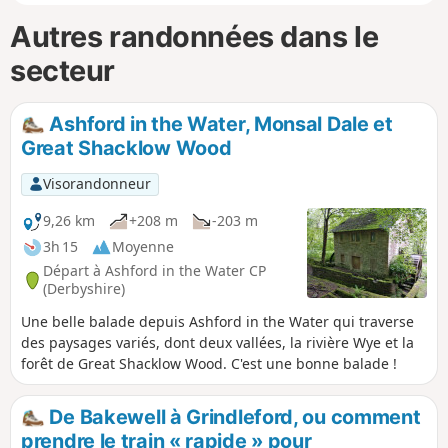
Autres randonnées dans le
secteur
Ashford in the Water, Monsal Dale et
Great Shacklow Wood
Visorandonneur
9,26 km
+208 m
-203 m
3h 15
Moyenne
Départ à Ashford in the Water CP
(Derbyshire)
Une belle balade depuis Ashford in the Water qui traverse
des paysages variés, dont deux vallées, la rivière Wye et la
forêt de Great Shacklow Wood. C'est une bonne balade !
De Bakewell à Grindleford, ou comment
prendre le train « rapide » pour