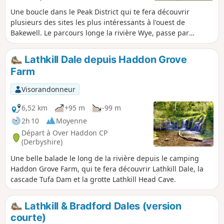
Une boucle dans le Peak District qui te fera découvrir
plusieurs des sites les plus intéressants à l'ouest de
Bakewell. Le parcours longe la rivière Wye, passe par
Monsal Head et emprunte une partie du Monsal Trail et du
Great Shacklow Wood. La fin de la balade est un peu
Lathkill Dale depuis Haddon Grove
difficile, avec une longue montée.
Farm
Visorandonneur
6,52 km
+95 m
-99 m
2h 10
Moyenne
Départ à Over Haddon CP
(Derbyshire)
Une belle balade le long de la rivière depuis le camping
Haddon Grove Farm, qui te fera découvrir Lathkill Dale, la
cascade Tufa Dam et la grotte Lathkill Head Cave.
Lathkill & Bradford Dales (version
courte)