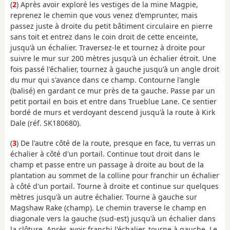
(
2
) Après avoir exploré les vestiges de la mine Magpie,
reprenez le chemin que vous venez d'emprunter, mais
passez juste à droite du petit bâtiment circulaire en pierre
sans toit et entrez dans le coin droit de cette enceinte,
jusqu'à un échalier. Traversez-le et tournez à droite pour
suivre le mur sur 200 mètres jusqu'à un échalier étroit. Une
fois passé l'échalier, tournez à gauche jusqu'à un angle droit
du mur qui s'avance dans ce champ. Contourne l'angle
(balisé) en gardant ce mur près de ta gauche. Passe par un
petit portail en bois et entre dans Trueblue Lane. Ce sentier
bordé de murs et verdoyant descend jusqu'à la route à Kirk
Dale (réf. SK180680).
(
3
) De l'autre côté de la route, presque en face, tu verras un
échalier à côté d'un portail. Continue tout droit dans le
champ et passe entre un passage à droite au bout de la
plantation au sommet de la colline pour franchir un échalier
à côté d'un portail. Tourne à droite et continue sur quelques
mètres jusqu'à un autre échalier. Tourne à gauche sur
Magshaw Rake (champ). Le chemin traverse le champ en
diagonale vers la gauche (sud-est) jusqu'à un échalier dans
la clôture. Après avoir franchi l'échalier, tourne à gauche. Le