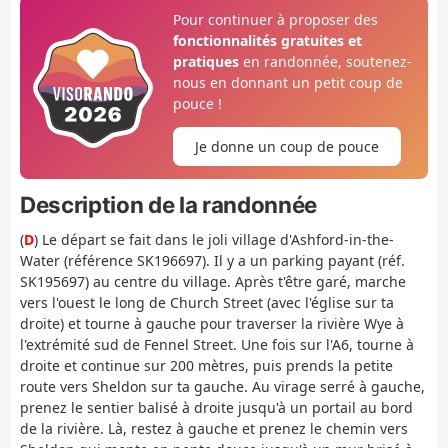
Pour continuer à proposer des
fonctionnalités gratuites et
pratiques
en randonnée, soutenez-
nous en donnant un petit coup de
pouce !
Je donne un coup de pouce
Description de la randonnée
(
D
) Le départ se fait dans le joli village d'Ashford-in-the-
Water (référence SK196697). Il y a un parking payant (réf.
SK195697) au centre du village. Après t'être garé, marche
vers l'ouest le long de Church Street (avec l'église sur ta
droite) et tourne à gauche pour traverser la rivière Wye à
l'extrémité sud de Fennel Street. Une fois sur l'A6, tourne à
droite et continue sur 200 mètres, puis prends la petite
route vers Sheldon sur ta gauche. Au virage serré à gauche,
prenez le sentier balisé à droite jusqu'à un portail au bord
de la rivière. Là, restez à gauche et prenez le chemin vers