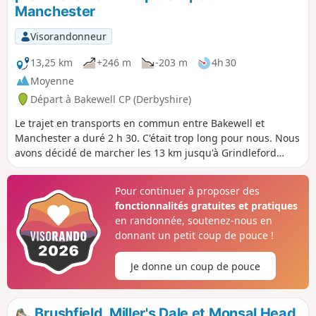
Manchester
Visorandonneur
13,25 km
+246 m
-203 m
4h 30
Moyenne
Départ à Bakewell CP (Derbyshire)
Le trajet en transports en commun entre Bakewell et
Manchester a duré 2 h 30. C'était trop long pour nous. Nous
avons décidé de marcher les 13 km jusqu'à Grindleford
(3h30 de marche) et de prendre le train à partir de là (1
heure jusqu'à Manchester Piccadilly). Le départ est un peu
Pour continuer à proposer des
abrupt, le tronçon le long de la rivière est magnifique et il y
fonctionnalités gratuites et pratiques
a un pub à 5 minutes de la gare, si vous avez raté votre
en randonnée, soutenez-nous en
train (ou si vous êtes en avance pour le suivant)...
donnant un petit coup de pouce !
Je donne un coup de pouce
Brushfield, Miller's Dale et Monsal Head