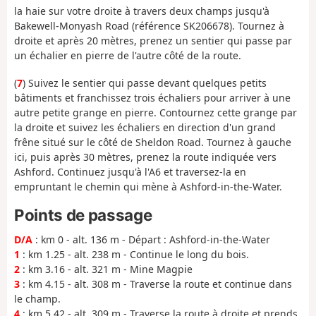
la haie sur votre droite à travers deux champs jusqu'à
Bakewell-Monyash Road (référence SK206678). Tournez à
droite et après 20 mètres, prenez un sentier qui passe par
un échalier en pierre de l'autre côté de la route.
(
7
) Suivez le sentier qui passe devant quelques petits
bâtiments et franchissez trois échaliers pour arriver à une
autre petite grange en pierre. Contournez cette grange par
la droite et suivez les échaliers en direction d'un grand
frêne situé sur le côté de Sheldon Road. Tournez à gauche
ici, puis après 30 mètres, prenez la route indiquée vers
Ashford. Continuez jusqu'à l'A6 et traversez-la en
empruntant le chemin qui mène à Ashford-in-the-Water.
Points de passage
D/A
: km 0 - alt. 136 m - Départ : Ashford-in-the-Water
1
: km 1.25 - alt. 238 m - Continue le long du bois.
2
: km 3.16 - alt. 321 m - Mine Magpie
3
: km 4.15 - alt. 308 m - Traverse la route et continue dans
le champ.
4
: km 5.42 - alt. 309 m - Traverse la route à droite et prends