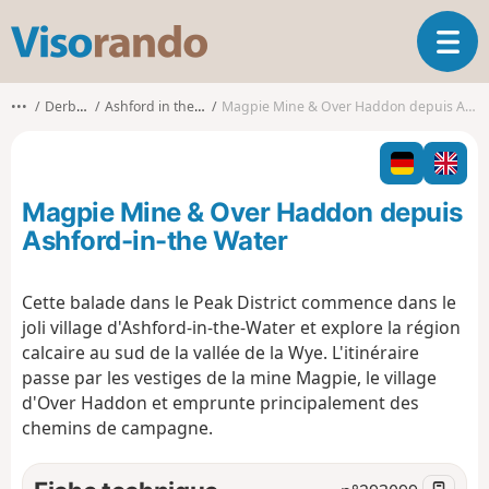
V
O
i
u
s
v
o
•••
Derbyshire
Ashford in the Water CP
Magpie Mine & Over Haddon depuis Ashford-in-the Water
r
r
i
a
r
n
l
d
Magpie Mine & Over Haddon depuis
a
o
n
Ashford-in-the Water
a
v
Cette balade dans le Peak District commence dans le
i
joli village d'Ashford-in-the-Water et explore la région
g
a
calcaire au sud de la vallée de la Wye. L'itinéraire
t
passe par les vestiges de la mine Magpie, le village
i
d'Over Haddon et emprunte principalement des
o
chemins de campagne.
n