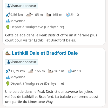
Visorandonneur
9,56 km
+165 m
-165 m
3h 10
Moyenne
Départ à Youlgreave (Derbyshire)
Cette balade dans le Peak District offre un itinéraire plus
court pour visiter Lathkill et Bradford Dales.
Lathkill Dale et Bradford Dale
Visorandonneur
12,79 km
+166 m
-167 m
4h 10
Moyenne
Départ à Youlgreave (Derbyshire)
Une balade dans le Peak District qui traverse les jolies
vallées de Lathkill et Bradford. La balade comprend aussi
une partie du Limestone Way.