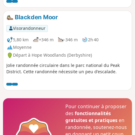
doute plus facile de faire cette randonnée en remontant
Blackden Brook plutôt qu'en le descendant, et elle est plus
facile par temps sec. Vous serez récompensé par des vues
Blackden Moor
magnifiques !
Visorandonneur
5,80 km
+346 m
-346 m
2h 40
Moyenne
Départ à Hope Woodlands (Derbyshire)
Jolie randonnée circulaire dans le parc national du Peak
District. Cette randonnée nécessite un peu d'escalade.
Pour continuer à proposer
des
fonctionnalités
gratuites et pratiques
en
randonnée, soutenez-nous
en donnant un petit coup