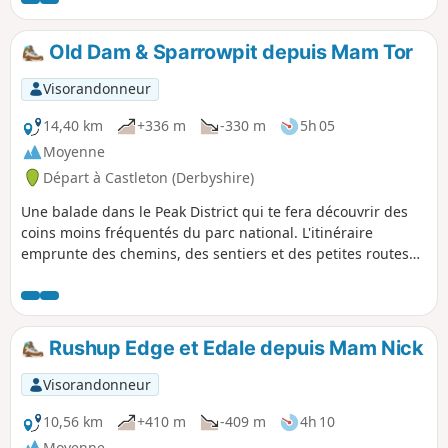
Old Dam & Sparrowpit depuis Mam Tor
Visorandonneur
14,40 km
+336 m
-330 m
5h 05
Moyenne
Départ à Castleton (Derbyshire)
Une balade dans le Peak District qui te fera découvrir des
coins moins fréquentés du parc national. L'itinéraire
emprunte des chemins, des sentiers et des petites routes
de campagne tranquilles et passe par la crête principale de
Rushup Edge.
Rushup Edge et Edale depuis Mam Nick
Visorandonneur
10,56 km
+410 m
-409 m
4h 10
Moyenne