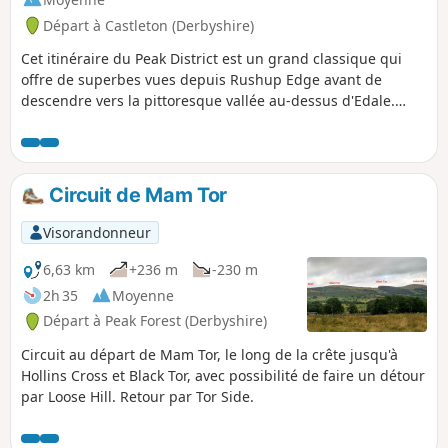
Départ à Castleton (Derbyshire)
Cet itinéraire du Peak District est un grand classique qui
offre de superbes vues depuis Rushup Edge avant de
descendre vers la pittoresque vallée au-dessus d'Edale.
L'itinéraire est rarement calme et, par beau temps, il y a
généralement beaucoup de monde qui profite de cette
balade.
Circuit de Mam Tor
Visorandonneur
6,63 km
+236 m
-230 m
2h 35
Moyenne
Départ à Peak Forest (Derbyshire)
Circuit au départ de Mam Tor, le long de la crête jusqu'à
Hollins Cross et Black Tor, avec possibilité de faire un détour
par Loose Hill. Retour par Tor Side.