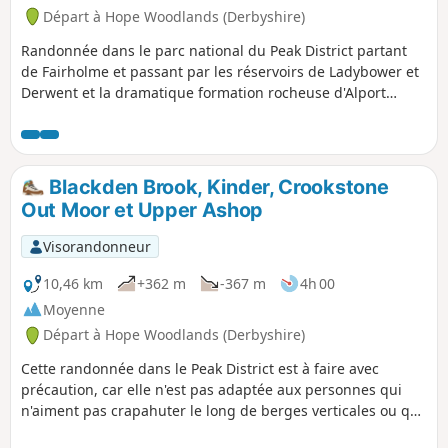
Départ à Hope Woodlands (Derbyshire)
Randonnée dans le parc national du Peak District partant
de Fairholme et passant par les réservoirs de Ladybower et
Derwent et la dramatique formation rocheuse d'Alport
Castles qui fût créée durant un glissement de terrain.
Blackden Brook, Kinder, Crookstone
Out Moor et Upper Ashop
Visorandonneur
10,46 km
+362 m
-367 m
4h 00
Moyenne
Départ à Hope Woodlands (Derbyshire)
Cette randonnée dans le Peak District est à faire avec
précaution, car elle n'est pas adaptée aux personnes qui
n'aiment pas crapahuter le long de berges verticales ou qui
n'aiment pas traverser des ruisseaux. Il est sans aucun