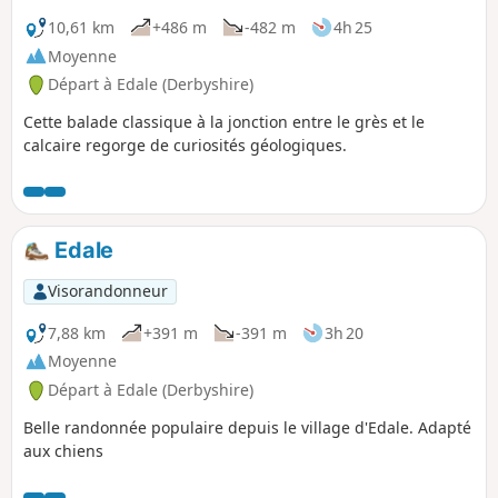
10,61 km
+486 m
-482 m
4h 25
Moyenne
Départ à Edale (Derbyshire)
Cette balade classique à la jonction entre le grès et le
calcaire regorge de curiosités géologiques.
Edale
Visorandonneur
7,88 km
+391 m
-391 m
3h 20
Moyenne
Départ à Edale (Derbyshire)
Belle randonnée populaire depuis le village d'Edale. Adapté
aux chiens