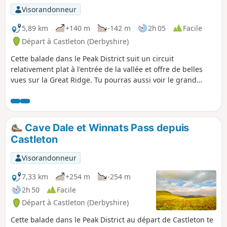
Visorandonneur
5,89 km
+140 m
-142 m
2h 05
Facile
Départ à Castleton (Derbyshire)
Cette balade dans le Peak District suit un circuit
relativement plat à l'entrée de la vallée et offre de belles
vues sur la Great Ridge. Tu pourras aussi voir le grand
glissement de terrain sur le flanc de Mam Tor.
Cave Dale et Winnats Pass depuis
Castleton
Visorandonneur
7,33 km
+254 m
-254 m
2h 50
Facile
Départ à Castleton (Derbyshire)
Cette balade dans le Peak District au départ de Castleton te