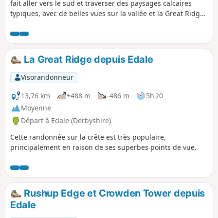
fait aller vers le sud et traverser des paysages calcaires
typiques, avec de belles vues sur la vallée et la Great Ridge
de Castleton. Tu traverses Cave Dale et descends ensuite le
spectaculaire Winnats Pass.
La Great Ridge depuis Edale
Visorandonneur
13,76 km
+488 m
-486 m
5h 20
Moyenne
Départ à Edale (Derbyshire)
Cette randonnée sur la crête est très populaire,
principalement en raison de ses superbes points de vue.
Rushup Edge et Crowden Tower depuis
Edale