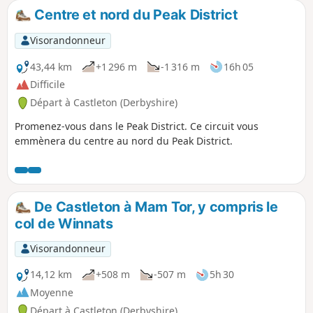
Centre et nord du Peak District
Visorandonneur
43,44 km
+1 296 m
-1 316 m
16h 05
Difficile
Départ à Castleton (Derbyshire)
Promenez-vous dans le Peak District. Ce circuit vous
emmènera du centre au nord du Peak District.
De Castleton à Mam Tor, y compris le
col de Winnats
Visorandonneur
14,12 km
+508 m
-507 m
5h 30
Moyenne
Départ à Castleton (Derbyshire)