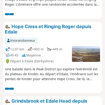
Roger. L'itinéraire offre une randonnée accidentée dans la
lande sur des sentiers relativement calmes et comprend
Upper Grindsbrook, Crowden Brook et Edale Cross avant de
descendre Jacob's Ladder pour revenir à Edale.
Hope Cross et Ringing Roger depuis
Edale
Visorandonneur
12,07 km
+450 m
-445 m
4h 45
Moyenne
Départ à Edale (Derbyshire)
Une balade dans le Peak District qui explore l'extrémité est
du plateau de Kinder. Au départ d'Edale, l'itinéraire suit les
pentes de Kinder pour atteindre Hope Cross. De là, la
balade continue à prendre de l'altitude et suit un itinéraire
en altitude pour revenir à Edale via Ringing Roger.
Grindsbrook et Edale Head depuis