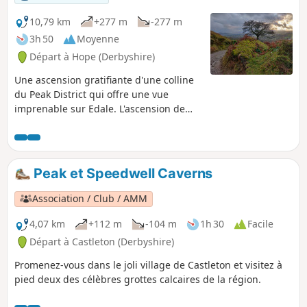
10,79 km
+277 m
-277 m
3h 50
Moyenne
Départ à Hope (Derbyshire)
Une ascension gratifiante d'une colline
du Peak District qui offre une vue
imprenable sur Edale. L'ascension de
Win Hill comprend une montée raide
jusqu'à la crête, mais le reste de la
randonnée est facile et relaxant.
Peak et Speedwell Caverns
Association / Club / AMM
4,07 km
+112 m
-104 m
1h 30
Facile
Départ à Castleton (Derbyshire)
Promenez-vous dans le joli village de Castleton et visitez à
pied deux des célèbres grottes calcaires de la région.