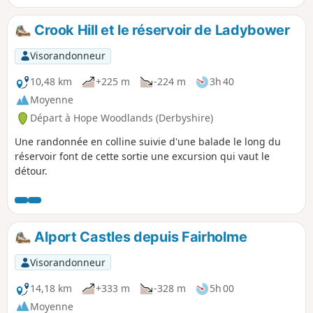
Crook Hill et le réservoir de Ladybower
Visorandonneur
10,48 km
+225 m
-224 m
3h 40
Moyenne
Départ à Hope Woodlands (Derbyshire)
Une randonnée en colline suivie d'une balade le long du
réservoir font de cette sortie une excursion qui vaut le
détour.
Alport Castles depuis Fairholme
Visorandonneur
14,18 km
+333 m
-328 m
5h 00
Moyenne