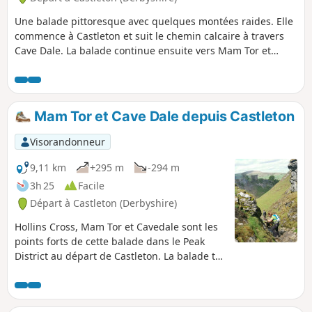
Une balade pittoresque avec quelques montées raides. Elle
commence à Castleton et suit le chemin calcaire à travers
Cave Dale. La balade continue ensuite vers Mam Tor et
longe la Great Ridge jusqu'à Back Tor. De là, elle se dirige
vers Blue John Cavern avant de descendre par Winnat's
Pass, puis à travers champs pour revenir à Castleton.
Quelques montées raides, notamment à Mam Tor et Back
Mam Tor et Cave Dale depuis Castleton
Tor, ainsi que des terrains/descentes escarpés et rocheux.
Visorandonneur
9,11 km
+295 m
-294 m
3h 25
Facile
Départ à Castleton (Derbyshire)
Hollins Cross, Mam Tor et Cavedale sont les
points forts de cette balade dans le Peak
District au départ de Castleton. La balade te
fera découvrir les paysages du Dark Peak et
du White Peak et suit généralement des
sentiers bien balisés.