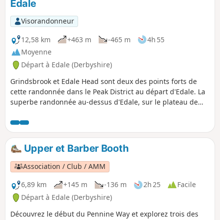
Edale
Visorandonneur
12,58 km
+463 m
-465 m
4h 55
Moyenne
Départ à Edale (Derbyshire)
Grindsbrook et Edale Head sont deux des points forts de
cette randonnée dans le Peak District au départ d'Edale. La
superbe randonnée au-dessus d'Edale, sur le plateau de
Kinder Scout, offre une vue imprenable sur cette partie du
Derbyshire. Choisis une bonne journée pour faire ce circuit,
car le mauvais temps rend l'orientation difficile.
Upper et Barber Booth
Association / Club / AMM
6,89 km
+145 m
-136 m
2h 25
Facile
Départ à Edale (Derbyshire)
Découvrez le début du Pennine Way et explorez trois des