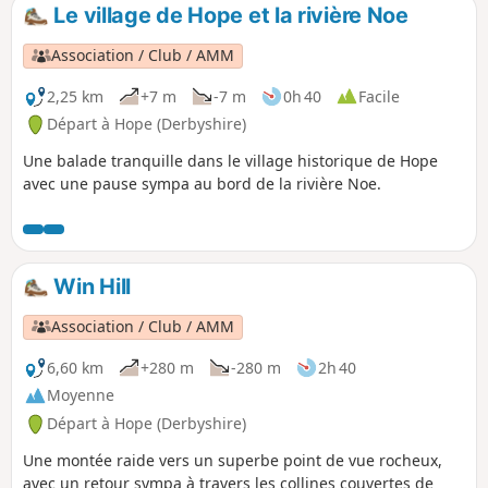
Le village de Hope et la rivière Noe
Association / Club / AMM
2,25 km
+7 m
-7 m
0h 40
Facile
Départ à Hope (Derbyshire)
Une balade tranquille dans le village historique de Hope
avec une pause sympa au bord de la rivière Noe.
Win Hill
Association / Club / AMM
6,60 km
+280 m
-280 m
2h 40
Moyenne
Départ à Hope (Derbyshire)
Une montée raide vers un superbe point de vue rocheux,
avec un retour sympa à travers les collines couvertes de