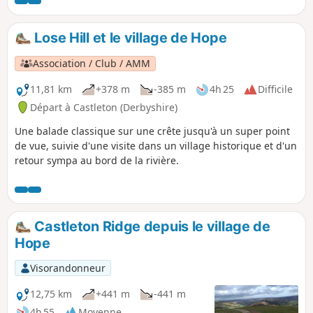
Lose Hill et le village de Hope
Association / Club / AMM
11,81 km
+378 m
-385 m
4h 25
Difficile
Départ à Castleton (Derbyshire)
Une balade classique sur une crête jusqu'à un super point
de vue, suivie d'une visite dans un village historique et d'un
retour sympa au bord de la rivière.
Castleton Ridge depuis le village de
Hope
Visorandonneur
12,75 km
+441 m
-441 m
4h 55
Moyenne