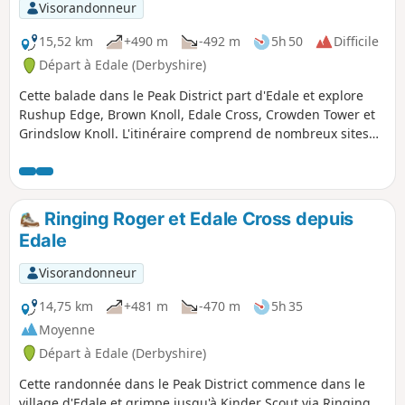
Visorandonneur
15,52 km
+490 m
-492 m
5h 50
Difficile
Départ à Edale (Derbyshire)
Cette balade dans le Peak District part d'Edale et explore
Rushup Edge, Brown Knoll, Edale Cross, Crowden Tower et
Grindslow Knoll. L'itinéraire comprend de nombreux sites
incontournables de cette partie spectaculaire du Peak
District dans le Derbyshire et mérite d'être réservé pour une
belle journée.
Ringing Roger et Edale Cross depuis
Edale
Visorandonneur
14,75 km
+481 m
-470 m
5h 35
Moyenne
Départ à Edale (Derbyshire)
Cette randonnée dans le Peak District commence dans le
village d'Edale et grimpe jusqu'à Kinder Scout via Ringing