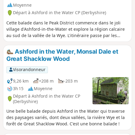
Moyenne
Départ à Ashford in the Water CP (Derbyshire)
Cette balade dans le Peak District commence dans le joli
village d'Ashford-in-the-Water et explore la région calcaire
au sud de la vallée de la Wye. L'itinéraire passe par les
vestiges de la mine Magpie, le village d'Over Haddon et
emprunte principalement des chemins de campagne.
Ashford in the Water, Monsal Dale et
Great Shacklow Wood
Visorandonneur
9,26 km
+208 m
-203 m
3h 15
Moyenne
Départ à Ashford in the Water CP
(Derbyshire)
Une belle balade depuis Ashford in the Water qui traverse
des paysages variés, dont deux vallées, la rivière Wye et la
forêt de Great Shacklow Wood. C'est une bonne balade !