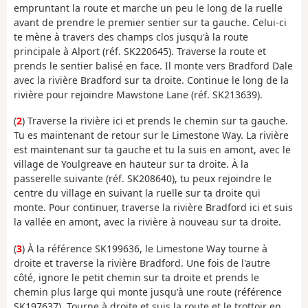
empruntant la route et marche un peu le long de la ruelle
avant de prendre le premier sentier sur ta gauche. Celui-ci
te mène à travers des champs clos jusqu'à la route
principale à Alport (réf. SK220645). Traverse la route et
prends le sentier balisé en face. Il monte vers Bradford Dale
avec la rivière Bradford sur ta droite. Continue le long de la
rivière pour rejoindre Mawstone Lane (réf. SK213639).
(
2
) Traverse la rivière ici et prends le chemin sur ta gauche.
Tu es maintenant de retour sur le Limestone Way. La rivière
est maintenant sur ta gauche et tu la suis en amont, avec le
village de Youlgreave en hauteur sur ta droite. À la
passerelle suivante (réf. SK208640), tu peux rejoindre le
centre du village en suivant la ruelle sur ta droite qui
monte. Pour continuer, traverse la rivière Bradford ici et suis
la vallée en amont, avec la rivière à nouveau sur ta droite.
(
3
) À la référence SK199636, le Limestone Way tourne à
droite et traverse la rivière Bradford. Une fois de l'autre
côté, ignore le petit chemin sur ta droite et prends le
chemin plus large qui monte jusqu'à une route (référence
SK197637). Tourne à droite et suis la route et le trottoir en