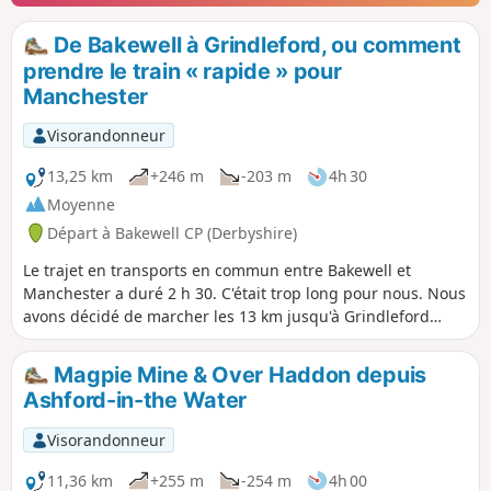
De Bakewell à Grindleford, ou comment
prendre le train « rapide » pour
Manchester
Visorandonneur
13,25 km
+246 m
-203 m
4h 30
Moyenne
Départ à Bakewell CP (Derbyshire)
Le trajet en transports en commun entre Bakewell et
Manchester a duré 2 h 30. C'était trop long pour nous. Nous
avons décidé de marcher les 13 km jusqu'à Grindleford
(3h30 de marche) et de prendre le train à partir de là (1
heure jusqu'à Manchester Piccadilly). Le départ est un peu
Magpie Mine & Over Haddon depuis
abrupt, le tronçon le long de la rivière est magnifique et il y
Ashford-in-the Water
a un pub à 5 minutes de la gare, si vous avez raté votre
train (ou si vous êtes en avance pour le suivant)...
Visorandonneur
11,36 km
+255 m
-254 m
4h 00