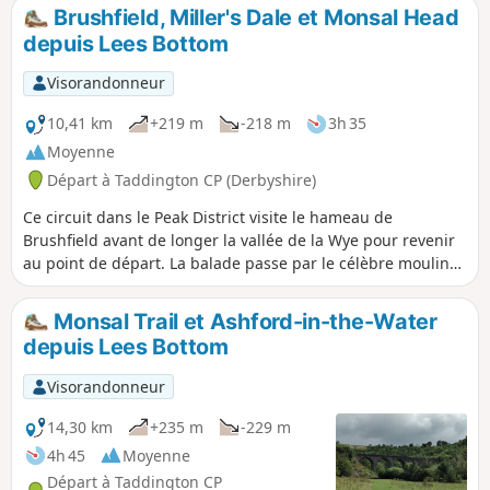
Brushfield, Miller's Dale et Monsal Head
depuis Lees Bottom
Visorandonneur
10,41 km
+219 m
-218 m
3h 35
Moyenne
Départ à Taddington CP (Derbyshire)
Ce circuit dans le Peak District visite le hameau de
Brushfield avant de longer la vallée de la Wye pour revenir
au point de départ. La balade passe par le célèbre moulin
de Litton Mill, Cressbrook et Monsal Head.
Monsal Trail et Ashford-in-the-Water
depuis Lees Bottom
Visorandonneur
14,30 km
+235 m
-229 m
4h 45
Moyenne
Départ à Taddington CP