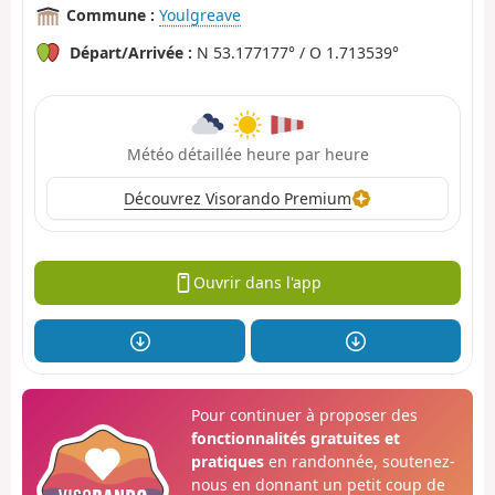
Commune :
Youlgreave
Départ/Arrivée :
N 53.177177° / O 1.713539°
Météo détaillée heure par heure
Découvrez Visorando Premium
Ouvrir dans l'app
Pour continuer à proposer des
fonctionnalités gratuites et
pratiques
en randonnée, soutenez-
nous en donnant un petit coup de