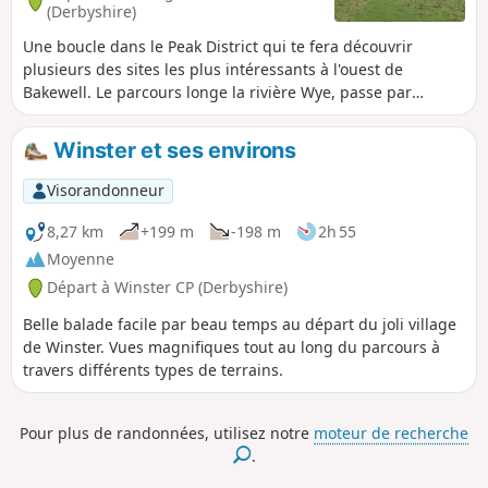
(Derbyshire)
Une boucle dans le Peak District qui te fera découvrir
plusieurs des sites les plus intéressants à l'ouest de
Bakewell. Le parcours longe la rivière Wye, passe par
Monsal Head et emprunte une partie du Monsal Trail et du
Great Shacklow Wood. La fin de la balade est un peu
Winster et ses environs
difficile, avec une longue montée.
Visorandonneur
8,27 km
+199 m
-198 m
2h 55
Moyenne
Départ à Winster CP (Derbyshire)
Belle balade facile par beau temps au départ du joli village
de Winster. Vues magnifiques tout au long du parcours à
travers différents types de terrains.
Pour plus de randonnées, utilisez notre
moteur de recherche
.