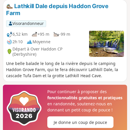
Lathkill Dale depuis Haddon Grove
Farm
Visorandonneur
6,52 km
+95 m
-99 m
2h 10
Moyenne
Départ à Over Haddon CP
(Derbyshire)
Une belle balade le long de la rivière depuis le camping
Haddon Grove Farm, qui te fera découvrir Lathkill Dale, la
cascade Tufa Dam et la grotte Lathkill Head Cave.
Pour continuer à proposer des
fonctionnalités gratuites et pratiques
en randonnée, soutenez-nous en
donnant un petit coup de pouce !
Je donne un coup de pouce