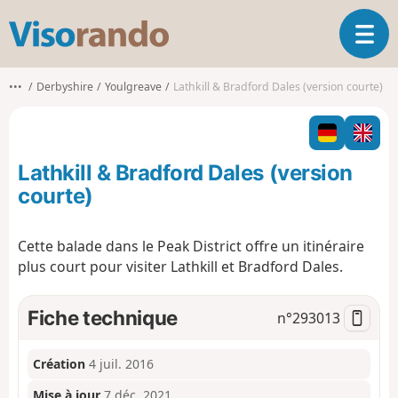
V
O
i
u
s
v
o
•••
Derbyshire
Youlgreave
Lathkill & Bradford Dales (version courte)
r
r
i
a
r
n
l
d
Lathkill & Bradford Dales (version
a
o
n
courte)
a
v
Cette balade dans le Peak District offre un itinéraire
i
plus court pour visiter Lathkill et Bradford Dales.
g
a
t
Fiche technique
n°
293013
i
o
n
Création
4 juil. 2016
Mise à jour
7 déc. 2021