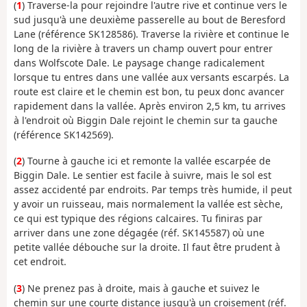
(
1
) Traverse-la pour rejoindre l'autre rive et continue vers le
sud jusqu'à une deuxième passerelle au bout de Beresford
Lane (référence SK128586). Traverse la rivière et continue le
long de la rivière à travers un champ ouvert pour entrer
dans Wolfscote Dale. Le paysage change radicalement
lorsque tu entres dans une vallée aux versants escarpés. La
route est claire et le chemin est bon, tu peux donc avancer
rapidement dans la vallée. Après environ 2,5 km, tu arrives
à l'endroit où Biggin Dale rejoint le chemin sur ta gauche
(référence SK142569).
(
2
) Tourne à gauche ici et remonte la vallée escarpée de
Biggin Dale. Le sentier est facile à suivre, mais le sol est
assez accidenté par endroits. Par temps très humide, il peut
y avoir un ruisseau, mais normalement la vallée est sèche,
ce qui est typique des régions calcaires. Tu finiras par
arriver dans une zone dégagée (réf. SK145587) où une
petite vallée débouche sur la droite. Il faut être prudent à
cet endroit.
(
3
) Ne prenez pas à droite, mais à gauche et suivez le
chemin sur une courte distance jusqu'à un croisement (réf.