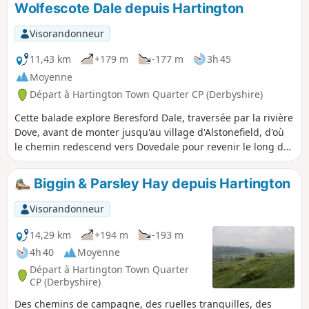
Wolfescote Dale depuis Hartington
Visorandonneur
11,43 km
+179 m
-177 m
3h 45
Moyenne
Départ à Hartington Town Quarter CP (Derbyshire)
Cette balade explore Beresford Dale, traversée par la rivière
Dove, avant de monter jusqu'au village d'Alstonefield, d'où
le chemin redescend vers Dovedale pour revenir le long de
la rivière jusqu'au point de départ.
Biggin & Parsley Hay depuis Hartington
Visorandonneur
14,29 km
+194 m
-193 m
4h 40
Moyenne
Départ à Hartington Town Quarter
CP (Derbyshire)
Des chemins de campagne, des ruelles tranquilles, des