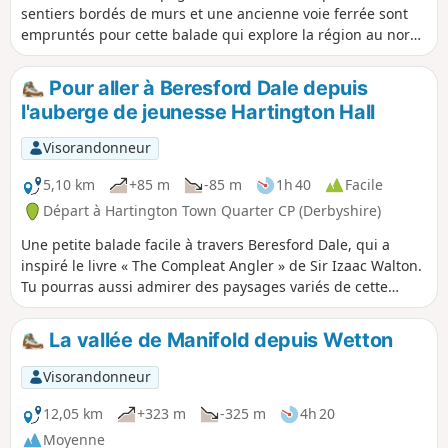
sentiers bordés de murs et une ancienne voie ferrée sont
empruntés pour cette balade qui explore la région au nord
du village animé de Hartington. L'itinéraire se trouve
entièrement dans le Derbyshire, même si dans la dernière
Pour aller à Beresford Dale depuis
partie de la balade, tu pourras aussi profiter de belles vues
l'auberge de jeunesse Hartington Hall
sur le Staffordshire voisin. L'itinéraire comprend de
nombreux éléments typiques de cette partie du Peak
Visorandonneur
District, notamment le village de Biggin et la partie
supérieure de la vallée de la Dove.
5,10 km
+85 m
-85 m
1h 40
Facile
Départ à Hartington Town Quarter CP (Derbyshire)
Une petite balade facile à travers Beresford Dale, qui a
inspiré le livre « The Compleat Angler » de Sir Izaac Walton.
Tu pourras aussi admirer des paysages variés de cette
région calcaire, avec ses chemins entre des murs en pierres
sèches et ses pâturages de montagne.
La vallée de Manifold depuis Wetton
Visorandonneur
12,05 km
+323 m
-325 m
4h 20
Moyenne