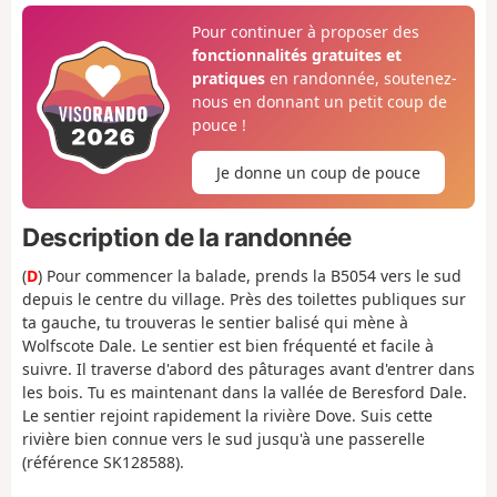
Pour continuer à proposer des
fonctionnalités gratuites et
pratiques
en randonnée, soutenez-
nous en donnant un petit coup de
pouce !
Je donne un coup de pouce
Description de la randonnée
(
D
) Pour commencer la balade, prends la B5054 vers le sud
depuis le centre du village. Près des toilettes publiques sur
ta gauche, tu trouveras le sentier balisé qui mène à
Wolfscote Dale. Le sentier est bien fréquenté et facile à
suivre. Il traverse d'abord des pâturages avant d'entrer dans
les bois. Tu es maintenant dans la vallée de Beresford Dale.
Le sentier rejoint rapidement la rivière Dove. Suis cette
rivière bien connue vers le sud jusqu'à une passerelle
(référence SK128588).