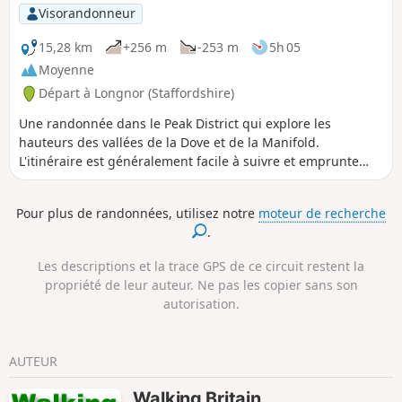
Visorandonneur
15,28 km
+256 m
-253 m
5h 05
Moyenne
Départ à Longnor (Staffordshire)
Une randonnée dans le Peak District qui explore les
hauteurs des vallées de la Dove et de la Manifold.
L'itinéraire est généralement facile à suivre et emprunte
une série de sentiers et de pistes à travers la région
calcaire. Des rafraîchissements sont disponibles au départ
Pour plus de randonnées, utilisez notre
moteur de recherche
et à Hartington.
.
Les descriptions et la trace GPS de ce circuit restent la
propriété de leur auteur. Ne pas les copier sans son
autorisation.
AUTEUR
Walking Britain