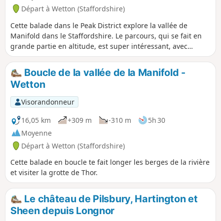
Départ à Wetton (Staffordshire)
Cette balade dans le Peak District explore la vallée de
Manifold dans le Staffordshire. Le parcours, qui se fait en
grande partie en altitude, est super intéressant, avec
notamment la grotte de Thor et Throwley Old Hall, et offre
des vues magnifiques tout au long du chemin.
Boucle de la vallée de la Manifold -
Wetton
Visorandonneur
16,05 km
+309 m
-310 m
5h 30
Moyenne
Départ à Wetton (Staffordshire)
Cette balade en boucle te fait longer les berges de la rivière
et visiter la grotte de Thor.
Le château de Pilsbury, Hartington et
Sheen depuis Longnor