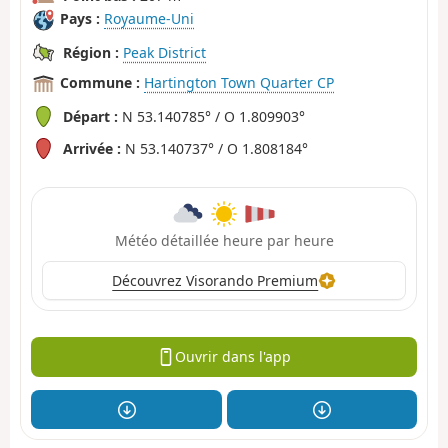
Pays :
Royaume-Uni
Région :
Peak District
Commune :
Hartington Town Quarter CP
Départ :
N 53.140785° / O 1.809903°
Arrivée :
N 53.140737° / O 1.808184°
Météo détaillée heure par heure
Découvrez Visorando Premium
Ouvrir dans l'app