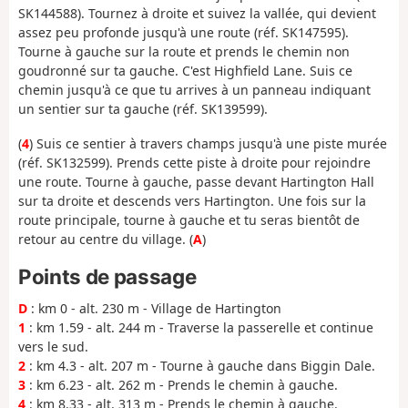
SK144588). Tournez à droite et suivez la vallée, qui devient
assez peu profonde jusqu'à une route (réf. SK147595).
Tourne à gauche sur la route et prends le chemin non
goudronné sur ta gauche. C'est Highfield Lane. Suis ce
chemin jusqu'à ce que tu arrives à un panneau indiquant
un sentier sur ta gauche (réf. SK139599).
(
4
) Suis ce sentier à travers champs jusqu'à une piste murée
(réf. SK132599). Prends cette piste à droite pour rejoindre
une route. Tourne à gauche, passe devant Hartington Hall
sur ta droite et descends vers Hartington. Une fois sur la
route principale, tourne à gauche et tu seras bientôt de
retour au centre du village. (
A
)
Points de passage
D
: km 0 - alt. 230 m - Village de Hartington
1
: km 1.59 - alt. 244 m - Traverse la passerelle et continue
vers le sud.
2
: km 4.3 - alt. 207 m - Tourne à gauche dans Biggin Dale.
3
: km 6.23 - alt. 262 m - Prends le chemin à gauche.
4
: km 8.33 - alt. 313 m - Prends le chemin à gauche.