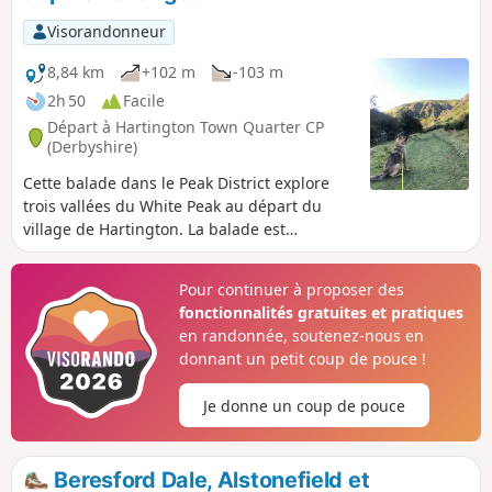
Visorandonneur
8,84 km
+102 m
-103 m
2h 50
Facile
Départ à Hartington Town Quarter CP
(Derbyshire)
Cette balade dans le Peak District explore
trois vallées du White Peak au départ du
village de Hartington. La balade est
généralement facile et constitue une bonne
introduction à cette région.
Pour continuer à proposer des
fonctionnalités gratuites et pratiques
en randonnée, soutenez-nous en
donnant un petit coup de pouce !
Je donne un coup de pouce
Beresford Dale, Alstonefield et