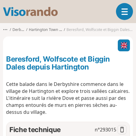
V
O
i
u
s
v
o
•••
Derbyshire
Hartington Town Quarter CP
Beresford, Wolfscote et Biggin Dales depuis Hartington
r
r
i
a
r
n
l
d
Beresford, Wolfscote et Biggin
a
o
n
Dales depuis Hartington
a
v
Cette balade dans le Derbyshire commence dans le
i
village de Hartington et explore trois vallées calcaires.
g
a
L'itinéraire suit la rivière Dove et passe aussi par des
t
champs entourés de murs en pierres sèches au-
i
dessus du village.
o
n
Fiche technique
n°
293015