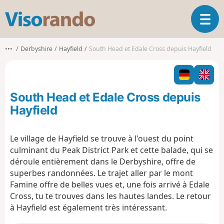
V
O
i
u
s
v
o
•••
Derbyshire
Hayfield
South Head et Edale Cross depuis Hayfield
r
r
i
a
r
n
l
d
South Head et Edale Cross depuis
a
o
n
Hayfield
a
v
Le village de Hayfield se trouve à l'ouest du point
i
culminant du Peak District Park et cette balade, qui se
g
a
déroule entièrement dans le Derbyshire, offre de
t
superbes randonnées. Le trajet aller par le mont
i
Famine offre de belles vues et, une fois arrivé à Edale
o
Cross, tu te trouves dans les hautes landes. Le retour
n
à Hayfield est également très intéressant.