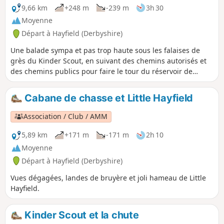
9,66 km
+248 m
-239 m
3h 30
Moyenne
Départ à Hayfield (Derbyshire)
Une balade sympa et pas trop haute sous les falaises de
grès du Kinder Scout, en suivant des chemins autorisés et
des chemins publics pour faire le tour du réservoir de
Kinder.
Cabane de chasse et Little Hayfield
Association / Club / AMM
5,89 km
+171 m
-171 m
2h 10
Moyenne
Départ à Hayfield (Derbyshire)
Vues dégagées, landes de bruyère et joli hameau de Little
Hayfield.
Kinder Scout et la chute