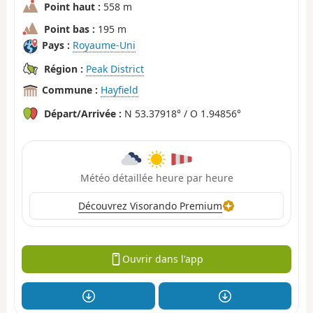
Point haut :
558 m
Point bas :
195 m
Pays :
Royaume-Uni
Région :
Peak District
Commune :
Hayfield
Départ/Arrivée :
N 53.37918° / O 1.94856°
Météo détaillée heure par heure
Découvrez Visorando Premium
Ouvrir dans l'app