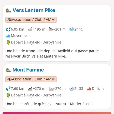
Vers Lantern Pike
Association / Club / AMM
6,05 km
+195 m
-201 m
2h 15
Moyenne
Départ à Hayfield (Derbyshire)
Une balade tranquille depuis Hayfield qui passe par le
réservoir Birch Vale et Lantern Pike.
Mont Famine
Association / Club / AMM
7,60 km
+270 m
-270 m
2h 55
Difficile
Départ à Hayfield (Derbyshire)
Une belle arête de grès, avec vue sur Kinder Scout.