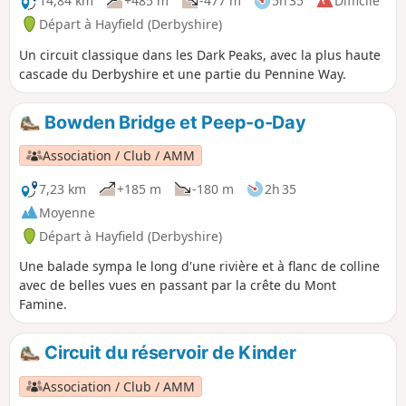
14,84 km
+485 m
-477 m
5h 35
Difficile
Départ à Hayfield (Derbyshire)
Un circuit classique dans les Dark Peaks, avec la plus haute
cascade du Derbyshire et une partie du Pennine Way.
Bowden Bridge et Peep-o-Day
Association / Club / AMM
7,23 km
+185 m
-180 m
2h 35
Moyenne
Départ à Hayfield (Derbyshire)
Une balade sympa le long d'une rivière et à flanc de colline
avec de belles vues en passant par la crête du Mont
Famine.
Circuit du réservoir de Kinder
Association / Club / AMM