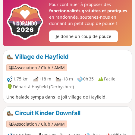
Pour continuer à proposer des
fonctionnalités gratuites et pratiques
en randonnée, soutenez-nous en
donnant un petit coup de pouce !
Je donne un coup de pouce
Village de Hayfield
Association / Club / AMM
1,75 km
+18 m
-18 m
0h 35
Facile
Départ à Hayfield (Derbyshire)
Une balade sympa dans le joli village de Hayfield.
Circuit Kinder Downfall
Association / Club / AMM