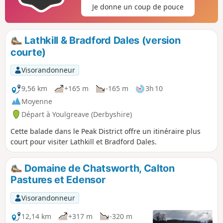
Je donne un coup de pouce
Lathkill & Bradford Dales (version
courte)
Visorandonneur
9,56 km
+165 m
-165 m
3h 10
Moyenne
Départ à Youlgreave (Derbyshire)
Cette balade dans le Peak District offre un itinéraire plus
court pour visiter Lathkill et Bradford Dales.
Domaine de Chatsworth, Calton
Pastures et Edensor
Visorandonneur
12,14 km
+317 m
-320 m