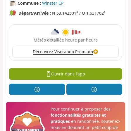
Commune :
Winster CP
Départ/Arrivée :
N 53.142501° / O 1.631762°
Météo détaillée heure par heure
Découvrez Visorando Premium
Ouvrir dans l'app
Pour continuer à proposer des
fonctionnalités gratuites et
pratiques
en randonnée, soutenez-
nous en donnant un petit coup de