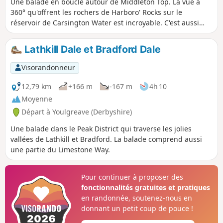
Une balade en boucle autour de Middleton Top. La vue à
360° qu'offrent les rochers de Harboro' Rocks sur le
réservoir de Carsington Water est incroyable. C'est aussi
l'occasion de voir de plus près les moulins à vent.
Lathkill Dale et Bradford Dale
Visorandonneur
12,79 km
+166 m
-167 m
4h 10
Moyenne
Départ à Youlgreave (Derbyshire)
Une balade dans le Peak District qui traverse les jolies
vallées de Lathkill et Bradford. La balade comprend aussi
une partie du Limestone Way.
Pour continuer à proposer des
fonctionnalités gratuites et pratiques
en randonnée, soutenez-nous en
donnant un petit coup de pouce !