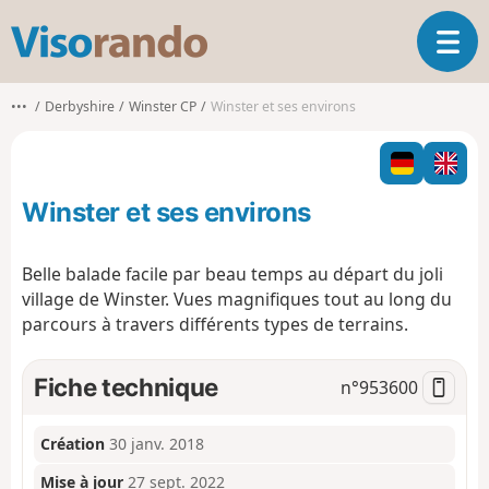
V
O
i
u
s
v
o
•••
Derbyshire
Winster CP
Winster et ses environs
r
r
i
a
r
n
l
d
Winster et ses environs
a
o
n
a
Belle balade facile par beau temps au départ du joli
v
village de Winster. Vues magnifiques tout au long du
i
parcours à travers différents types de terrains.
g
a
t
Fiche technique
n°
953600
i
o
n
Création
30 janv. 2018
Mise à jour
27 sept. 2022