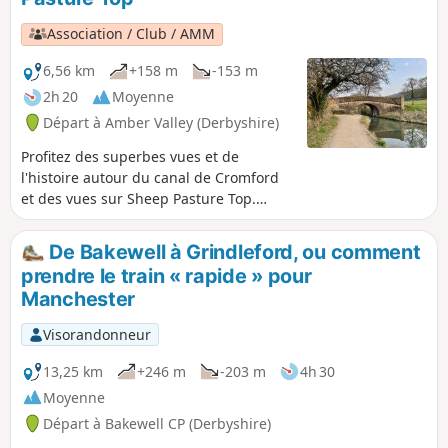
Association / Club / AMM
6,56 km
+158 m
-153 m
2h 20
Moyenne
Départ à Amber Valley (Derbyshire)
Profitez des superbes vues et de
l'histoire autour du canal de Cromford
et des vues sur Sheep Pasture Top.
Montez dans les bois pour tout savoir
sur l'industrie locale avant de profiter
De Bakewell à Grindleford, ou comment
de la vue sur la vallée de Derwent au
prendre le train « rapide » pour
sommet, puis terminez votre
Manchester
promenade par un verre dans le pub.
Visorandonneur
13,25 km
+246 m
-203 m
4h 30
Moyenne
Départ à Bakewell CP (Derbyshire)