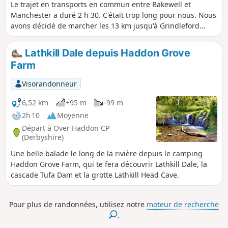
Le trajet en transports en commun entre Bakewell et
Manchester a duré 2 h 30. C'était trop long pour nous. Nous
avons décidé de marcher les 13 km jusqu'à Grindleford
(3h30 de marche) et de prendre le train à partir de là (1
heure jusqu'à Manchester Piccadilly). Le départ est un peu
Lathkill Dale depuis Haddon Grove
abrupt, le tronçon le long de la rivière est magnifique et il y
Farm
a un pub à 5 minutes de la gare, si vous avez raté votre
train (ou si vous êtes en avance pour le suivant)...
Visorandonneur
6,52 km
+95 m
-99 m
2h 10
Moyenne
Départ à Over Haddon CP
(Derbyshire)
Une belle balade le long de la rivière depuis le camping
Haddon Grove Farm, qui te fera découvrir Lathkill Dale, la
cascade Tufa Dam et la grotte Lathkill Head Cave.
Pour plus de randonnées, utilisez notre
moteur de recherche
.