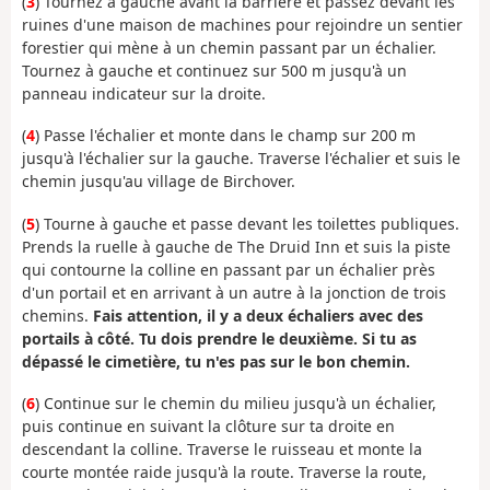
(
3
) Tournez à gauche avant la barrière et passez devant les
ruines d'une maison de machines pour rejoindre un sentier
forestier qui mène à un chemin passant par un échalier.
Tournez à gauche et continuez sur 500 m jusqu'à un
panneau indicateur sur la droite.
(
4
) Passe l'échalier et monte dans le champ sur 200 m
jusqu'à l'échalier sur la gauche. Traverse l'échalier et suis le
chemin jusqu'au village de Birchover.
(
5
) Tourne à gauche et passe devant les toilettes publiques.
Prends la ruelle à gauche de The Druid Inn et suis la piste
qui contourne la colline en passant par un échalier près
d'un portail et en arrivant à un autre à la jonction de trois
chemins.
Fais attention, il y a deux échaliers avec des
portails à côté. Tu dois prendre le deuxième. Si tu as
dépassé le cimetière, tu n'es pas sur le bon chemin.
(
6
) Continue sur le chemin du milieu jusqu'à un échalier,
puis continue en suivant la clôture sur ta droite en
descendant la colline. Traverse le ruisseau et monte la
courte montée raide jusqu'à la route. Traverse la route,