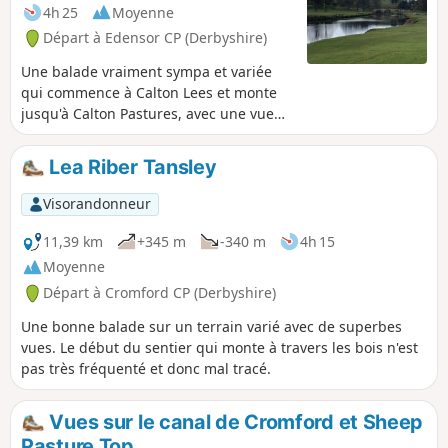
4h 25
Moyenne
Départ à Edensor CP (Derbyshire)
Une balade vraiment sympa et variée
qui commence à Calton Lees et monte
jusqu'à Calton Pastures, avec une vue
superbe sur les environs de Bakewell et
Chatsworth House. Après avoir passé la
Lea Riber Tansley
maison, grimpe à travers Stand Wood et
retourne au parking par Beeley.
Visorandonneur
11,39 km
+345 m
-340 m
4h 15
Moyenne
Départ à Cromford CP (Derbyshire)
Une bonne balade sur un terrain varié avec de superbes
vues. Le début du sentier qui monte à travers les bois n'est
pas très fréquenté et donc mal tracé.
Vues sur le canal de Cromford et Sheep
Pasture Top