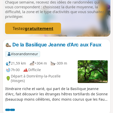
Chaque semaine, recevez des idées de randonnées qui
vous correspondent : choisissez la durée moyenne, la
difficulté, la zone et le type d’activités que vous souhaitez
privilégier.
Testez
gratuitement
De la Basilique Jeanne d'Arc aux Faux
Visorandonneur
21,59 km
+304 m
-309 m
7h 00
Difficile
Départ à Domrémy-la-Pucelle
(Vosges)
Itinéraire riche et varié, qui part de la Basilique Jeanne
d'Arc, fait découvrir les étranges hêtres tortillards de Sionne
(beaucoup moins célèbres, donc moins courus que les Faux
de Verzy), en traversant de belles forêts sauvages et
quelques pâtures, pour y découvrir un dolmen bien caché.