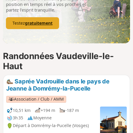
p
position en temps réel à vos proches et
partez l’esprit tranquille.
Testez
gratuitement
Randonnées Vaudeville-le-
Haut
Saprée Vadrouille dans le pays de
Jeanne à Domrémy-la-Pucelle
Association / Club / AMM
10,51 km
+194 m
-187 m
3h 35
Moyenne
Départ à Domrémy-la-Pucelle (Vosges)