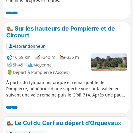
chemins propres et routes.
Sur les hauteurs de Pompierre et de
Circourt
Visorandonneur
16,59 km
+340 m
-336 m
5h 45
Moyenne
Départ à Pompierre (Vosges)
À partir du tympan historique et remarquable de
Pompierre, bénéficiez d'une superbe vue sur la vallée en
suivant une voie romaine puis le GR® 714. Après une pause
à Circourt (des bancs ont été installés, un magnifique
calvaire est à voir) et un long passage sous l'ombre des
forêts, traversez Jainvilotte et affrontez la Rue de la Folie
pour rejoindre Pompierre.
Le Cul du Cerf au départ d'Orquevaux