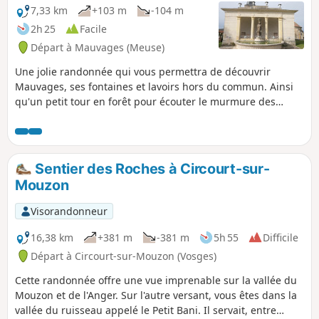
7,33 km
+103 m
-104 m
2h 25
Facile
Départ à Mauvages (Meuse)
Une jolie randonnée qui vous permettra de découvrir
Mauvages, ses fontaines et lavoirs hors du commun. Ainsi
qu'un petit tour en forêt pour écouter le murmure des
éoliennes Attention : ne pas suivre ce circuit en sens
inverse, car il est interdit de descendre les escaliers au
niveau du canal, entre (3) et (4)
Sentier des Roches à Circourt-sur-
Mouzon
Visorandonneur
16,38 km
+381 m
-381 m
5h 55
Difficile
Départ à Circourt-sur-Mouzon (Vosges)
Cette randonnée offre une vue imprenable sur la vallée du
Mouzon et de l'Anger. Sur l'autre versant, vous êtes dans la
vallée du ruisseau appelé le Petit Bani. Il servait, entre