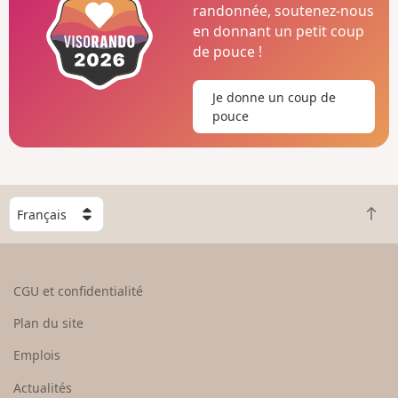
randonnée, soutenez-nous
en donnant un petit coup
de pouce !
Je donne un coup de
pouce
C
R
h
e
o
t
i
o
s
CGU et confidentialité
u
i
r
s
Plan du site
e
s
n
e
Emplois
h
z
Actualités
a
u