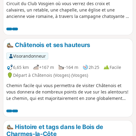
Circuit du Club Vosgien où vous verrez des croix et
calvaires, un retable, une chapelle, une église et une
ancienne voie romaine, à travers la campagne chatoyante et
les bois de feuillus.
Châtenois et ses hauteurs
Visorandonneur
6,65 km
+167 m
-164 m
2h 25
Facile
Départ à Châtenois (Vosges) (Vosges)
Chemin facile qui vous permettra de visiter Châtenois et
vous donnera de nombreux points de vue sur les alentours!
Le chemin, qui est majoritairement en zone globalement
dégagée, vous permettra de profiter des paysages de la
plaine des Vosges.
Histoire et tags dans le Bois de
Charmes-la-Côte