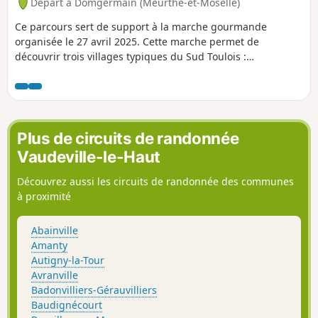
Départ à Domgermain (Meurthe-et-Moselle)
Ce parcours sert de support à la marche gourmande
organisée le 27 avril 2025. Cette marche permet de
découvrir trois villages typiques du Sud Toulois :
Domgermain, Charmes-la-Côte et Mont-le-Vignoble. Un
balisage a été effectué sur l'ensemble du parcours pour le
jour de la marche gourmande. Le parcours décrit sur
Visorando vient en complément de ce balisage et permettra
ensuite d'effectuer cette boucle à loisir. Il suffira alors de
Plus de circuits de randonnée
supprimer les étapes notées dans le descriptif.
Vaudeville-le-Haut
Découvrez aussi les circuits de randonnée des communes
à proximité
Abainville
Amanty
Autigny-la-Tour
Avranville
Badonvilliers-Gérauvilliers
Baudignécourt