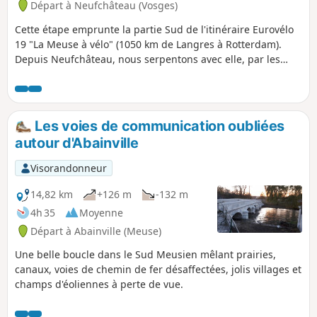
Départ à Neufchâteau (Vosges)
Cette étape emprunte la partie Sud de l'itinéraire Eurovélo
19 "La Meuse à vélo" (1050 km de Langres à Rotterdam).
Depuis Neufchâteau, nous serpentons avec elle, par les
méandres du Mouzon, affluent de la Meuse. Ensuite, nous
nous en écartons par des routes peu fréquentées, mais
plus directes car évitant les méandres de la Meuse. Nous
rejoignons l'EV19 un peu avant le site "Source de la Meuse",
Les voies de communication oubliées
sur le plateau de Langres traversé par 3 lignes de partage
autour d'Abainville
des eaux. Le plateau culminant à 450 m, les dénivelés ne
sont pas importants mais, à l'arrivée, il faudra fournir un
Visorandonneur
petit effort pour gravir le promontoire sur lequel est
perchée la Citadelle de Langres. En récompense : une vue
14,82 km
+126 m
-132 m
splendide au crépuscule !
4h 35
Moyenne
Départ à Abainville (Meuse)
Une belle boucle dans le Sud Meusien mêlant prairies,
canaux, voies de chemin de fer désaffectées, jolis villages et
champs d'éoliennes à perte de vue.