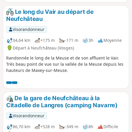
Et on clôture le tour par la visite de Domrémy-la-Pucelle.
Le long du Vair au départ de
Neufchâteau
Visorandonneur
34,64 km
+175 m
-171 m
3h
Moyenne
Départ à Neufchâteau (Vosges)
Randonnée le long de la Meuse et de son affluent le Vair.
Très beau point de vue sur la vallée de la Meuse depuis les
hauteurs de Maxey-sur-Meuse.
De la gare de Neufchâteau à la
Citadelle de Langres (camping Navarre)
Visorandonneur
86,70 km
+528 m
-349 m
8h
Difficile