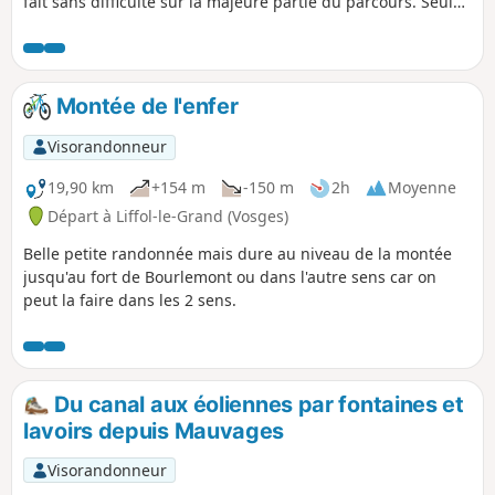
fait sans difficulté sur la majeure partie du parcours. Seuls
points un peu techniques demandant votre attention : -
Vers le point (3), la descente caillouteuse vers la grotte
d'enfer, - Après le point (8), la descente, par l'escalier
rudimentaire, face au vide, est un peu vertigineuse.
Montée de l'enfer
Visorandonneur
19,90 km
+154 m
-150 m
2h
Moyenne
Départ à Liffol-le-Grand (Vosges)
Belle petite randonnée mais dure au niveau de la montée
jusqu'au fort de Bourlemont ou dans l'autre sens car on
peut la faire dans les 2 sens.
Du canal aux éoliennes par fontaines et
lavoirs depuis Mauvages
Visorandonneur