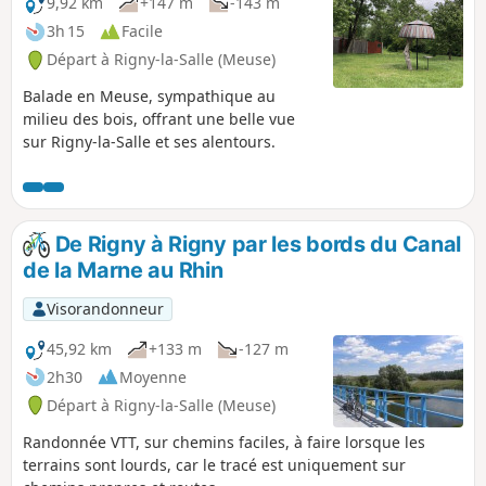
9,92 km
+147 m
-143 m
3h 15
Facile
Départ à Rigny-la-Salle (Meuse)
Balade en Meuse, sympathique au
milieu des bois, offrant une belle vue
sur Rigny-la-Salle et ses alentours.
De Rigny à Rigny par les bords du Canal
de la Marne au Rhin
Visorandonneur
45,92 km
+133 m
-127 m
2h30
Moyenne
Départ à Rigny-la-Salle (Meuse)
Randonnée VTT, sur chemins faciles, à faire lorsque les
terrains sont lourds, car le tracé est uniquement sur