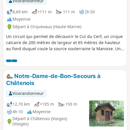
Visorandonneur
8,69 km
+111 m
-111 m
2h 50
Moyenne
Départ à Orquevaux (Haute-Marne)
Un circuit qui permet de découvrir le Cul du Cerf, un cirque
calcaire de 200 mètres de largeur et 65 mètres de hauteur
au fond duquel coule la source souterraine la Manoise. Un
site classé Natura 2000 remarquable par sa flore, vous
pouvez admirer la source qui jaillit de terre protégée par
une grille métallique. Circuit assez technique avec
quelques difficultés dû à la nature du terrain.
Notre-Dame-de-Bon-Secours à
Châtenois
Visorandonneur
12,70 km
+195 m
-193 m
4h 10
Moyenne
Départ à Châtenois (Vosges)
(Vosges)