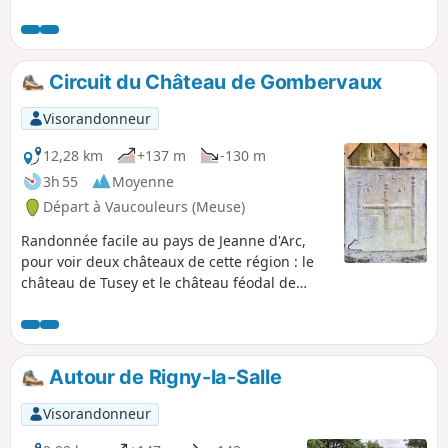
autre, à alimenter un moulin. Aujourd'hui c'est une auberge
qui y est installée. Vous pouvez faire un étape appréciée
dans ce restaurant en ayant réserver à l'avance. Cuisine
simple mais bien préparée. Trace gpx nécessaire
Circuit du Château de Gombervaux
Visorandonneur
12,28 km
+137 m
-130 m
3h 55
Moyenne
Départ à Vaucouleurs (Meuse)
Randonnée facile au pays de Jeanne d'Arc,
pour voir deux châteaux de cette région : le
château de Tusey et le château féodal de
Gombervaux.
Autour de Rigny-la-Salle
Visorandonneur