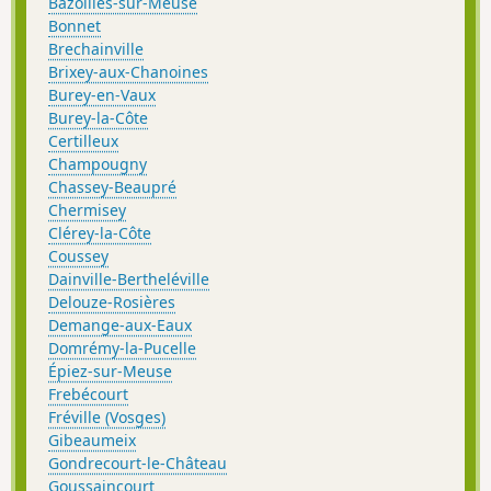
Bazoilles-sur-Meuse
Bonnet
Brechainville
Brixey-aux-Chanoines
Burey-en-Vaux
Burey-la-Côte
Certilleux
Champougny
Chassey-Beaupré
Chermisey
Clérey-la-Côte
Coussey
Dainville-Bertheléville
Delouze-Rosières
Demange-aux-Eaux
Domrémy-la-Pucelle
Épiez-sur-Meuse
Frebécourt
Fréville (Vosges)
Gibeaumeix
Gondrecourt-le-Château
Goussaincourt