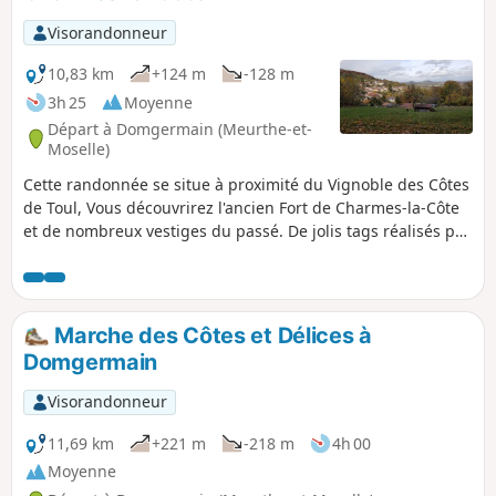
Visorandonneur
10,83 km
+124 m
-128 m
3h 25
Moyenne
Départ à Domgermain (Meurthe-et-
Moselle)
Cette randonnée se situe à proximité du Vignoble des Côtes
de Toul, Vous découvrirez l'ancien Fort de Charmes-la-Côte
et de nombreux vestiges du passé. De jolis tags réalisés par
un graphiste local agrémentent cette randonnée Le
cheminement sur les chemins et sentiers est aisé et ne
présente aucun risque. Cependant ne pas quitter les
chemins, en sous-bois subsistent encore de nombreux
Marche des Côtes et Délices à
pièges liés à l'activité des forts. Surveillez les enfants et
Domgermain
tenez les chiens en laisse.
Visorandonneur
11,69 km
+221 m
-218 m
4h 00
Moyenne