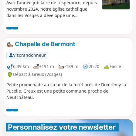
Avec l'année jubilaire de l'espérance, depuis
novembre 2024, notre église catholique
dans les Vosges a développé une
proposition : « Saprée Vadrouille, journal de
voyage pour des chemins d'espérance »,
avec trois numéros dans l'année autour des
temps liturgiques et des saints
Chapelle de Bermont
vosgiens.Ainsi, plusieurs itinéraires sont
proposés dans les Vosges comme
Visorandonneur
pèlerinages locaux et chemins d'espérance.
De quoi redécouvrir notre territoire et nos
6,39 km
+191 m
-189 m
2h 20
Facile
saints locaux à travers tout le département
Départ à Greux (Vosges)
des Vosges. Chaque itinéraire peut se faire
Petite promenade au cœur de la forêt près de Domrémy-la-
indépendamment des autres, et en toute
Pucelle. Greux est une petite commune proche de
période. « Dans le pays de Jeanne » est
Neufchâteau.
l'itinéraire proposé dans le deuxième «
Saprée Vadrouille » à découvrir ici.
Personnalisez votre newsletter 