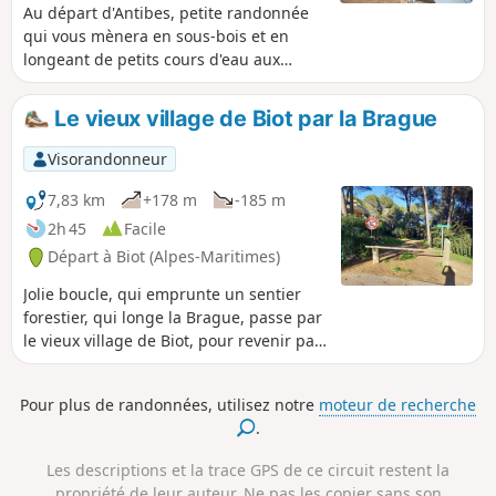
Au départ d'Antibes, petite randonnée
qui vous mènera en sous-bois et en
longeant de petits cours d'eau aux
ruines de l'aqueduc romain. Balisage
ancien Jaune à suivre.
Le vieux village de Biot par la Brague
Visorandonneur
7,83 km
+178 m
-185 m
2h 45
Facile
Départ à Biot (Alpes-Maritimes)
Jolie boucle, qui emprunte un sentier
forestier, qui longe la Brague, passe par
le vieux village de Biot, pour revenir par
la forêt jusqu'au Quartier des Templiers.
Pour plus de randonnées, utilisez notre
moteur de recherche
.
Les descriptions et la trace GPS de ce circuit restent la
propriété de leur auteur. Ne pas les copier sans son