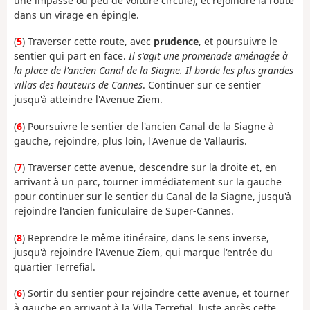
une impasse où peu de voiture circule), et rejoindre la route
dans un virage en épingle.
(
5
) Traverser cette route, avec
prudence
, et poursuivre le
sentier qui part en face.
Il s'agit une promenade aménagée à
la place de l'ancien Canal de la Siagne. Il borde les plus grandes
villas des hauteurs de Cannes
. Continuer sur ce sentier
jusqu'à atteindre l'Avenue Ziem.
(
6
) Poursuivre le sentier de l'ancien Canal de la Siagne à
gauche, rejoindre, plus loin, l'Avenue de Vallauris.
(
7
) Traverser cette avenue, descendre sur la droite et, en
arrivant à un parc, tourner immédiatement sur la gauche
pour continuer sur le sentier du Canal de la Siagne, jusqu'à
rejoindre l'ancien funiculaire de Super-Cannes.
(
8
) Reprendre le même itinéraire, dans le sens inverse,
jusqu'à rejoindre l'Avenue Ziem, qui marque l'entrée du
quartier Terrefial.
(
6
) Sortir du sentier pour rejoindre cette avenue, et tourner
à gauche en arrivant à la Villa Terrefial. Juste après cette