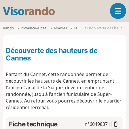
V
O
i
u
s
v
o
Randonnées
Provence-Alpes-Côte d'Azur
Alpes-Maritimes
Le Cannet
Découverte des hauteurs de Cannes
r
r
i
a
r
n
Découverte des hauteurs de
l
d
a
Cannes
o
n
a
Partant du Cannet, cette randonnée permet de
v
i
découvrir les hauteurs de Cannes, en empruntant
g
l'ancien Canal de la Siagne, devenu sentier de
a
randonnée, jusqu'à l'ancien funiculaire de Super-
t
Cannes. Au retour, vous pourrez découvrir le quartier
i
résidentiel Terrefial.
o
n
Fiche technique
n°
60498371