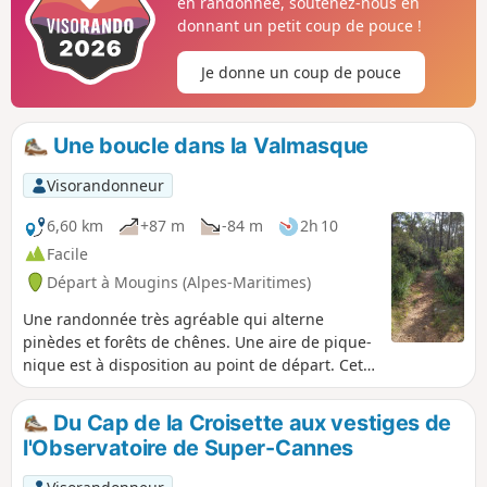
en randonnée, soutenez-nous en
donnant un petit coup de pouce !
Je donne un coup de pouce
Une boucle dans la Valmasque
Visorandonneur
6,60 km
+87 m
-84 m
2h 10
Facile
Départ à Mougins (Alpes-Maritimes)
Une randonnée très agréable qui alterne
pinèdes et forêts de chênes. Une aire de pique-
nique est à disposition au point de départ. Cette
randonnée peut également s'envisager à VTT.
Du Cap de la Croisette aux vestiges de
l'Observatoire de Super-Cannes