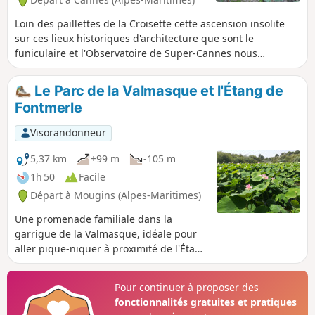
Loin des paillettes de la Croisette cette ascension insolite
sur ces lieux historiques d'architecture que sont le
funiculaire et l'Observatoire de Super-Cannes nous
replonge dans les années passées. La nature ayant reprit
ses droits, ce dépaysement aux portes de Cannes est
Le Parc de la Valmasque et l'Étang de
garanti.
Fontmerle
Visorandonneur
5,37 km
+99 m
-105 m
1h 50
Facile
Départ à Mougins (Alpes-Maritimes)
Une promenade familiale dans la
garrigue de la Valmasque, idéale pour
aller pique-niquer à proximité de l'Étang
de Fontmerle. Ce dernier est recouvert
de lotus dont la floraison s'étend de
Pour continuer à proposer des
juillet à mi-septembre.
fonctionnalités gratuites et pratiques