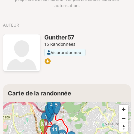
autorisation.
AUTEUR
Gunther57
15 Randonnées
Visorandonneur
Carte de la randonnée
4
5
3
2
1
11