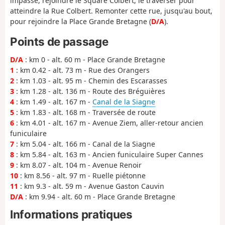
impasse, rejoindre le Square Colbert, le traverser pour
atteindre la Rue Colbert. Remonter cette rue, jusqu'au bout,
pour rejoindre la Place Grande Bretagne (
D/A
).
Points de passage
D/A
: km 0 - alt. 60 m - Place Grande Bretagne
1
: km 0.42 - alt. 73 m - Rue des Orangers
2
: km 1.03 - alt. 95 m - Chemin des Escarasses
3
: km 1.28 - alt. 136 m - Route des Bréguières
4
: km 1.49 - alt. 167 m -
Canal de la Siagne
5
: km 1.83 - alt. 168 m - Traversée de route
6
: km 4.01 - alt. 167 m - Avenue Ziem, aller-retour ancien
funiculaire
7
: km 5.04 - alt. 166 m - Canal de la Siagne
8
: km 5.84 - alt. 163 m - Ancien funiculaire Super Cannes
9
: km 8.07 - alt. 104 m - Avenue Renoir
10
: km 8.56 - alt. 97 m - Ruelle piétonne
11
: km 9.3 - alt. 59 m - Avenue Gaston Cauvin
D/A
: km 9.94 - alt. 60 m - Place Grande Bretagne
Informations pratiques