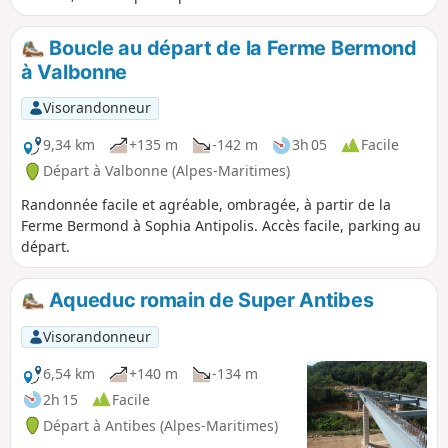
Jean Hibert (parking payant). Il y a des
navettes régulières toutes les trente minutes
Boucle au départ de la Ferme Bermond
et la traversée dure dix à quinze minutes.
à Valbonne
Visorandonneur
9,34 km
+135 m
-142 m
3h 05
Facile
Départ à Valbonne (Alpes-Maritimes)
Randonnée facile et agréable, ombragée, à partir de la
Ferme Bermond à Sophia Antipolis. Accès facile, parking au
départ.
Aqueduc romain de Super Antibes
Visorandonneur
6,54 km
+140 m
-134 m
2h 15
Facile
Départ à Antibes (Alpes-Maritimes)