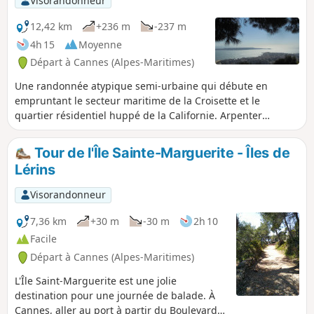
Visorandonneur
12,42 km
+236 m
-237 m
4h 15
Moyenne
Départ à Cannes (Alpes-Maritimes)
Une randonnée atypique semi-urbaine qui débute en
empruntant le secteur maritime de la Croisette et le
quartier résidentiel huppé de la Californie. Arpenter
ensuite une partie sauvage du tracé de l'ancien funiculaire
qui reliait la partie basse de Cannes et l'Observatoire de
Tour de l'Île Sainte-Marguerite - Îles de
Super Cannes. Pour emprunter enfin le sentier de l'ancien
Lérins
Canal de la Siagne aux espaces verts avec ses points de vue
remarquables.
Visorandonneur
7,36 km
+30 m
-30 m
2h 10
Facile
Départ à Cannes (Alpes-Maritimes)
L'Île Saint-Marguerite est une jolie
destination pour une journée de balade. À
Cannes, aller au port à partir du Boulevard