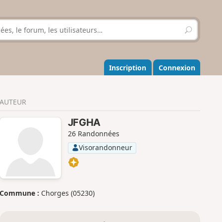
R
e
c
h
e
Inscription
Connexion
r
c
h
AUTEUR
e
r
JFGHA
26 Randonnées
Visorandonneur
Commune :
Chorges (05230)