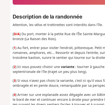
Description de la randonnée
Attention, les vélos et trottinettes sont interdits dans l'île.
(
D/A
) Du port, monter à la petite Rue de l’Île Sainte-Margu
bronze (La Raison des Rois).
(
1
) Au fort, entrer pour visiter l'endroit, pittoresque. Petit
romaines, amphores, etc... Ressortir et depuis l'entrée, su
troisième bastion, suivre le sentier qui tourne sur la droite
(
2
) Ici vous pouvez choisir une
variante
: tourner à gauche p
septentrionale de l'île (trajet un peu plus long).
(
3
) Si vous n'avez pas choisi la variante, c'est ici qu'il v
ombragée et en pente douce, remarquable par sa perspect
(
4
) Arriver sur une esplanade assez dégagée avec un bâtime
le bord de mer et continuer encore à droite pour prendre 
(en suivant les divers sentiers faciles à trouver et à suivr