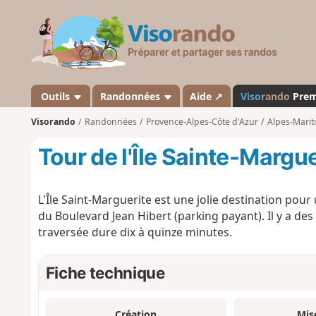
V
i
s
o
r
a
Outils
Randonnées
Aide ↗
Viso
rando
Pre
n
Visorando
Randonnées
Provence-Alpes-Côte d'Azur
Alpes-Marit
d
o
Tour de l'Île Sainte-Marguer
L'Île Saint-Marguerite est une jolie destination pour
du Boulevard Jean Hibert (parking payant). Il y a des
traversée dure dix à quinze minutes.
Fiche technique
Création
Mis