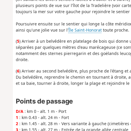
plusieurs points de vue sur l'îlot de la Tradelière (voir ca
toujours la mer sur votre gauche pour rejoindre le sentier 
Poursuivre ensuite sur le sentier qui longe la côte méridi
ainsi qu'une jolie vue sur l'
Île Saint-Honorat
toute proche.
(
5
) Arriver à un belvédère en platelage de bois qui donne u
séparées par quelques mètres d'eau marécageuse (ce sont d
notamment des sternes pierregarin et des goëlands leucop
droite.
(
6
) Arriver au second belvédère, plus proche de l'étang et
Du belvédère, reprendre le chemin en tournant à droite, a
et sa baie, tourner à droite, longer la plage et rejoindre le 
Points de passage
D/A
: km 0 - alt. 1 m - Port
1
: km 0.43 - alt. 24 m - Fort
2
: km 1.45 - alt. 28 m - Vers variante à gauche (cimetières 
3
: km 1.55 - alt. 27 m - Entrée de la grande allée centrale