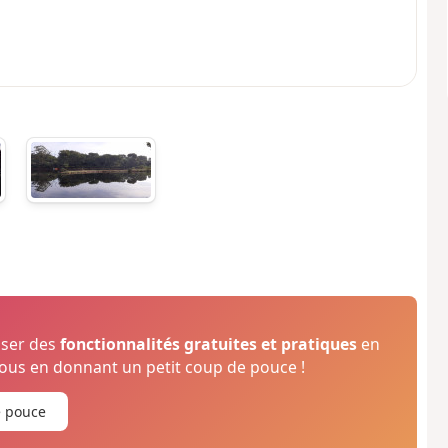
oser des
fonctionnalités gratuites et pratiques
en
us en donnant un petit coup de pouce !
e pouce