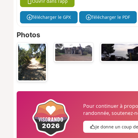
Ouvrir dans l'app
Télécharger le GPX
Télécharger le PDF
Photos
Pour continuer à prop
randonnée, soutenez-no
Je donne un coup d