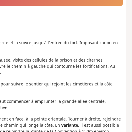
erite et la suivre jusqu'à l'entrée du fort. Imposant canon en
 musée, visite des cellules de la prison et des citernes
ivre le chemin à gauche qui contourne les fortifications. Au
.
our suivre le sentier qui rejoint les cimetières et la côte
ous faut commencer à emprunter la grande allée centrale,
ive.
nt en face, à la pointe orientale. Tourner à droite, rejoindre
le chemin qui longe la côte. En
variante
, il est aussi possible
e) de rejoindre la Pointe de la Convention à 150m environ,