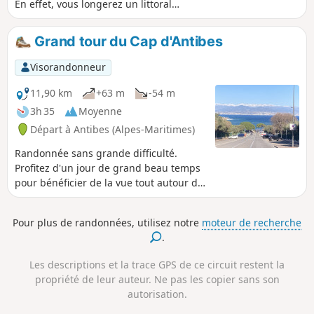
En effet, vous longerez un littoral
parfois méconnu, et traverserez une
zone boisée à la périphérie de la ville,
Grand tour du Cap d'Antibes
ainsi que le vieil Antibes dont le charme
de ses ruelles oubliées vous ravira. De
Visorandonneur
plus, le sommet du phare de la Garoupe
offre un panorama remarquable sur la
11,90 km
+63 m
-54 m
ville d’Antibes et sur Juan-les-Pins.
3h 35
Moyenne
Départ à Antibes (Alpes-Maritimes)
Randonnée sans grande difficulté.
Profitez d'un jour de grand beau temps
pour bénéficier de la vue tout autour du
cap et parfois sur les montagnes.
Pour plus de randonnées, utilisez notre
moteur de recherche
.
Les descriptions et la trace GPS de ce circuit restent la
propriété de leur auteur. Ne pas les copier sans son
autorisation.