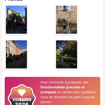
Pour continuer à proposer des
fonctionnalités gratuites et
pratiques
en randonnée, soutenez-
nous en donnant un petit coup de
pouce !