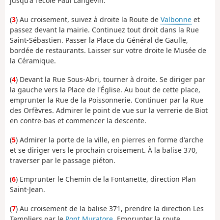
jusqu'à l'école Paul Langevin.
(
3
) Au croisement, suivez à droite la Route de
Valbonne
et
passez devant la mairie. Continuez tout droit dans la Rue
Saint-Sébastien. Passer la Place du Général de Gaulle,
bordée de restaurants. Laisser sur votre droite le Musée de
la Céramique.
(
4
) Devant la Rue Sous-Abri, tourner à droite. Se diriger par
la gauche vers la Place de l'Église. Au bout de cette place,
emprunter la Rue de la Poissonnerie. Continuer par la Rue
des Orfèvres. Admirer le point de vue sur la verrerie de Biot
en contre-bas et commencer la descente.
(
5
) Admirer la porte de la ville, en pierres en forme d'arche
et se diriger vers le prochain croisement. À la balise 370,
traverser par le passage piéton.
(
6
) Emprunter le Chemin de la Fontanette, direction Plan
Saint-Jean.
(
7
) Au croisement de la balise 371, prendre la direction Les
Templiers par le
Pont Muratore
. Emprunter la route