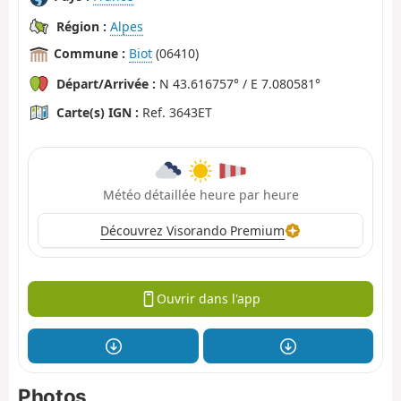
Région :
Alpes
Commune :
Biot
(06410)
Départ/Arrivée :
N 43.616757° / E 7.080581°
Carte(s) IGN :
Ref. 3643ET
Météo détaillée heure par heure
Découvrez Visorando Premium
Ouvrir dans l'app
Photos