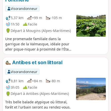
Visorandonneur
5,37 km
+99 m
-105 m
1h 50
Facile
Départ à Mougins (Alpes-Maritimes)
Une promenade familiale dans la
garrigue de la Valmasque, idéale pour
aller pique-niquer à proximité de l'Étang
de Fontmerle. Ce dernier est recouvert
de lotus dont la floraison s'étend de
Antibes et son littoral
juillet à mi-septembre.
Visorandonneur
9,81 km
+84 m
-80 m
3h 05
Facile
Départ à Antibes (Alpes-Maritimes)
Très belle balade atypique où littoral,
forêt et l'urbain seront au rendez-vous.