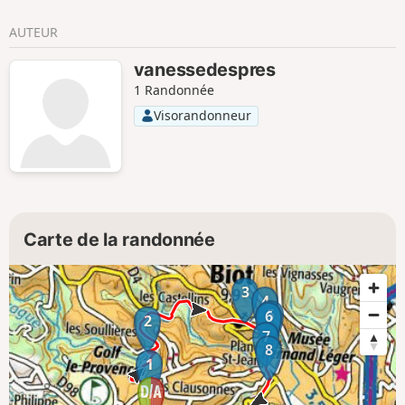
AUTEUR
vanessedespres
1 Randonnée
Visorandonneur
Carte de la randonnée
3
4
5
6
2
7
8
1