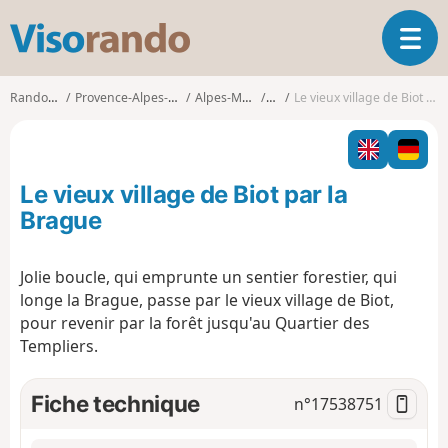
V
O
i
u
s
v
o
Randonnées
Provence-Alpes-Côte d'Azur
Alpes-Maritimes
Biot
Le vieux village de Biot par la Brague
r
r
i
a
r
n
l
d
Le vieux village de Biot par la
a
o
n
Brague
a
v
Jolie boucle, qui emprunte un sentier forestier, qui
i
longe la Brague, passe par le vieux village de Biot,
g
a
pour revenir par la forêt jusqu'au Quartier des
t
Templiers.
i
o
Fiche technique
n°
17538751
n