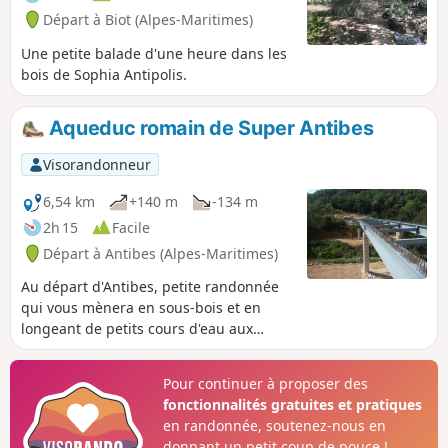
Départ à Biot (Alpes-Maritimes)
Une petite balade d'une heure dans les
bois de Sophia Antipolis.
Aqueduc romain de Super Antibes
Visorandonneur
6,54 km
+140 m
-134 m
2h 15
Facile
Départ à Antibes (Alpes-Maritimes)
Au départ d'Antibes, petite randonnée
qui vous mènera en sous-bois et en
longeant de petits cours d'eau aux
ruines de l'aqueduc romain. Balisage
ancien Jaune à suivre.
Pour continuer à proposer des
fonctionnalités gratuites et pratiques
en randonnée, soutenez-nous en
donnant un petit coup de pouce !