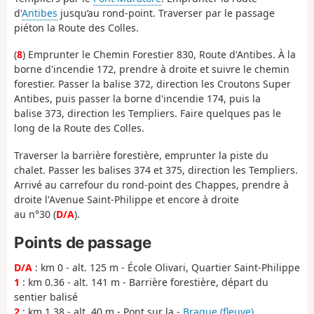
d'
Antibes
jusqu’au rond-point. Traverser par le passage
piéton la Route des Colles.
(
8
) Emprunter le Chemin Forestier 830, Route d'Antibes. À la
borne d'incendie 172, prendre à droite et suivre le chemin
forestier. Passer la balise 372, direction les Croutons Super
Antibes, puis passer la borne d'incendie 174, puis la
balise 373, direction les Templiers. Faire quelques pas le
long de la Route des Colles.
Traverser la barrière forestière, emprunter la piste du
chalet. Passer les balises 374 et 375, direction les Templiers.
Arrivé au carrefour du rond-point des Chappes, prendre à
droite l'Avenue Saint-Philippe et encore à droite
au n°30 (
D/A
).
Points de passage
D/A
: km 0 - alt. 125 m - École Olivari, Quartier Saint-Philippe
1
: km 0.36 - alt. 141 m - Barrière forestière, départ du
sentier balisé
2
: km 1.38 - alt. 40 m - Pont sur la -
Brague (fleuve)