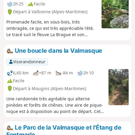
2h 25
Facile
Départ à Valbonne (Alpes-Maritimes)
Promenade facile, en sous-bois, très
ombragée, ce qui est très appréciable l'été.
Le tracé suit le fleuve La Brague et son
confluent le Bruguet pour revenir par La
Brague. Vues des cours d'eau magnifiques,
Une boucle dans la Valmasque
cascades, petit pont de pierre.
Visorandonneur
6,60 km
+87 m
-84 m
2h 10
Facile
Départ à Mougins (Alpes-Maritimes)
Une randonnée très agréable qui alterne
pinèdes et forêts de chênes. Une aire de pique-
nique est à disposition au point de départ. Cette
randonnée peut également s'envisager à VTT.
Le Parc de la Valmasque et l'Étang de
Fontmerle