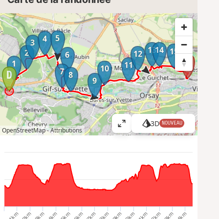
5
4
3
13
14
15
2
12
6
1
11
10
7
8
9
3D
NOUVEAU
A
OpenStreetMap -
Attributions
ff
i
c
h
e
r
l
a
3km
13km
6km
9km
2km
12km
5km
8km
1km
11km
4km
14km
7km
10km