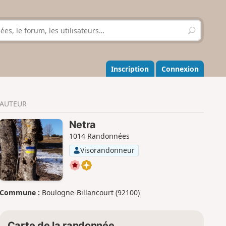
R
e
c
h
e
Inscription
Connexion
r
c
h
AUTEUR
e
r
Netra
1014 Randonnées
Visorandonneur
Commune :
Boulogne-Billancourt (92100)
Carte de la randonnée