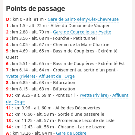
Points de passage
D
: km 0 - alt. 81 m -
Gare de Saint-Rémy-Lès-Chevreuse
1
: km 1.5 - alt. 72 m - Allée du Domaine de Vaugien
2
: km 2.88 - alt. 79 m -
Gare de Courcelle-sur-Yvette
3
: km 3.56 - alt. 68 m - Fourche - Petit tunnel
4
: km 4.05 - alt. 67 m - Chemin de la Mare Chartrie
5
: km 4.69 - alt. 65 m - Bassin de Coupières - Extrémité
Ouest
6
: km 5.51 - alt. 65 m - Bassin de Coupières - Extrémité Est
7
: km 6.14 - alt. 64 m - Croisement au sortir d'un pont -
Yvette (rivière) - Affluent de l'Orge
8
: km 6.85 - alt. 63 m - Bifurcation
9
: km 8.15 - alt. 63 m - Bifurcation
10
: km 9.25 - alt. 59 m - Pont sur l' -
Yvette (rivière) - Affluent
de l'Orge
11
: km 9.96 - alt. 60 m - Allée des Découvertes
12
: km 10.66 - alt. 58 m - Sortie d'une passerelle
13
: km 11.25 - alt. 57 m - Promenade Leconte de Lisle
14
: km 12.43 - alt. 56 m - Chicane - Lac de Lozère
A
: km 13.26 - alt. 84 m -
Gare de Lozère