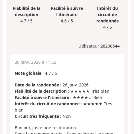
Fiabilité de la
Facilité à suivre
Intérêt du
description
l'itinéraire
circuit de
4.7 / 5
4.6 / 5
randonnée
4 / 5
Utilisateur 28208544
26 janv. 2026 à 11:52
Note globale
:
4.7
/
5
Date de la randonnée
: 26 janv. 2026
Fiabilité de la description
: ★★★★★ Très bien
Facilité à suivre l'itinéraire
: ★★★★☆ Bien
Intérêt du circuit de randonnée
: ★★★★★ Très
bien
Circuit très fréquenté
: Non
Bonjour, juste une rectification.
Dans la première partie " Sans balisage" la sente