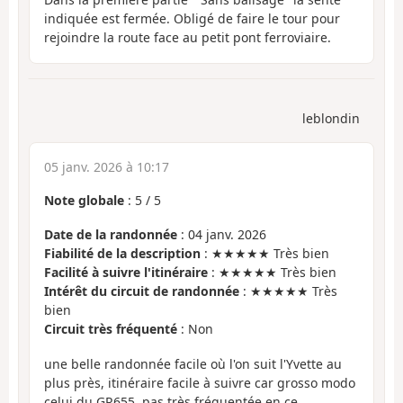
indiquée est fermée. Obligé de faire le tour pour
rejoindre la route face au petit pont ferroviaire.
leblondin
05 janv. 2026 à 10:17
Note globale
:
5
/
5
Date de la randonnée
: 04 janv. 2026
Fiabilité de la description
: ★★★★★ Très bien
Facilité à suivre l'itinéraire
: ★★★★★ Très bien
Intérêt du circuit de randonnée
: ★★★★★ Très
bien
Circuit très fréquenté
: Non
une belle randonnée facile où l'on suit l'Yvette au
plus près, itinéraire facile à suivre car grosso modo
celui du GR655, pas très fréquentée en ce