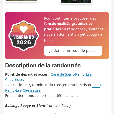
Pour continuer à proposer des
fonctionnalités gratuites et
pratiques
en randonnée, soutenez-
nous en donnant un petit coup de
pouce !
Je donne un coup de pouce
Description de la randonnée
Point de départ et accès :
Gare de Saint-Rémy-Lès-
Chevreuse
.
- RER - Ligne B, terminus du tronçon entre Paris et
Saint-
Rémy-Lès-Chevreuse
.
Emprunter l'unique sortie, en tête de rame.
Balisage Rouge et Blanc
(rare au début)