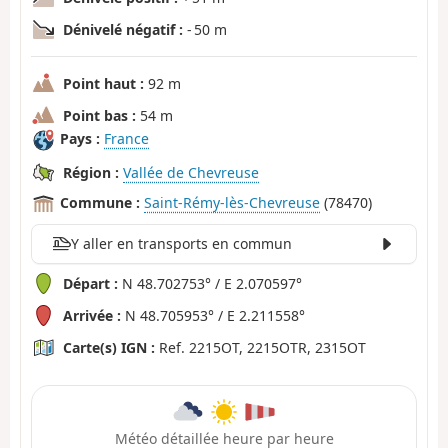
Dénivelé négatif :
- 50 m
Point haut :
92 m
Point bas :
54 m
Pays :
France
Région :
Vallée de Chevreuse
Commune :
Saint-Rémy-lès-Chevreuse
(78470)
Y aller en transports en commun
Départ :
N 48.702753° / E 2.070597°
Arrivée :
N 48.705953° / E 2.211558°
Carte(s) IGN :
Ref. 2215OT, 2215OTR, 2315OT
Météo détaillée heure par heure