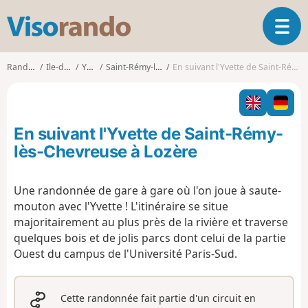
V
O
i
u
s
v
o
Randonnées
Ile-de-France
Yvelines
Saint-Rémy-lès-Chevreuse
En suivant l'Yvette de Saint-Rémy-lès-Chevreuse à Lozère
r
r
i
a
r
n
l
d
En suivant l'Yvette de Saint-Rémy-
a
o
n
lès-Chevreuse à Lozère
a
v
Une randonnée de gare à gare où l'on joue à saute-
i
mouton avec l'Yvette ! L'itinéraire se situe
g
a
majoritairement au plus près de la rivière et traverse
t
quelques bois et de jolis parcs dont celui de la partie
i
Ouest du campus de l'Université Paris-Sud.
o
n
Cette randonnée fait partie d'un circuit en