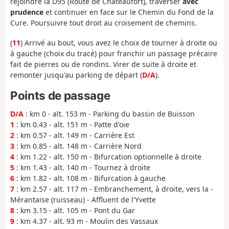
rejoindre la D95 (Route de Châteaufort), traverser
avec
prudence
et continuer en face sur le Chemin du Fond de la
Cure. Poursuivre tout droit au croisement de chemins.
(
11
) Arrivé au bout, vous avez le choix de tourner à droite ou
à gauche (choix du tracé) pour franchir un passage précaire
fait de pierres ou de rondins. Virer de suite à droite et
remonter jusqu'au parking de départ (
D/A
).
Points de passage
D/A
: km 0 - alt. 153 m - Parking du bassin de Buisson
1
: km 0.43 - alt. 151 m - Patte d'oie
2
: km 0.57 - alt. 149 m - Carrière Est
3
: km 0.85 - alt. 148 m - Carrière Nord
4
: km 1.22 - alt. 150 m - Bifurcation optionnelle à droite
5
: km 1.43 - alt. 140 m - Tournez à droite
6
: km 1.82 - alt. 108 m - Bifurcation à gauche
7
: km 2.57 - alt. 117 m - Embranchement, à droite, vers la -
Mérantaise (ruisseau) - Affluent de l'Yvette
8
: km 3.15 - alt. 105 m - Pont du Gar
9
: km 4.37 - alt. 93 m - Moulin des Vassaux