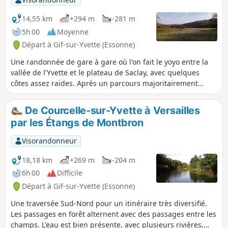
14,55 km
+294 m
-281 m
5h 00
Moyenne
Départ à Gif-sur-Yvette (Essonne)
Une randonnée de gare à gare où l'on fait le yoyo entre la
vallée de l'Yvette et le plateau de Saclay, avec quelques
côtes assez raides. Après un parcours majoritairement
forestier avec du relief, on traverse Gif-sur-Yvette puis on
longe une zone humide encadrée par deux rivières. On
De Courcelle-sur-Yvette à Versailles
grimpe de nouveau sur le plateau, au voisinage du campus
par les Étangs de Montbron
de l'Université Paris-Saclay. Après une visite de l'ancienne
carrière de la Troche et un cheminement en bord de
Visorandonneur
plateau, on redescend dans la vallée.
18,18 km
+269 m
-204 m
6h 00
Difficile
Départ à Gif-sur-Yvette (Essonne)
Une traversée Sud-Nord pour un itinéraire très diversifié.
Les passages en forêt alternent avec des passages entre les
champs. L'eau est bien présente, avec plusieurs rivières,