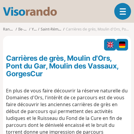
V
O
i
u
s
v
o
Randonnées
Ile-de-France
Yvelines
Saint-Rémy-lès-Chevreuse
Carrières de grès, Moulin d'Ors, Pont du Gar, Moulin des Vassaux, GorgesCur
r
r
i
a
r
n
l
d
Carrières de grès, Moulin d'Ors,
a
o
n
Pont du Gar, Moulin des Vassaux,
a
GorgesCur
v
i
g
En plus de vous faire découvrir la réserve naturelle du
a
Domaines d'Ors, l'intérêt de ce parcours est de vous
t
faire découvrir les anciennes carrières de grès en
i
début de parcours qui permettent des activités
o
ludiques et le Ruisseau du Fond de la Cure en fin de
n
parcours dont le dénivelé encaissé et le bruit du
torrent donne une impression de parcours