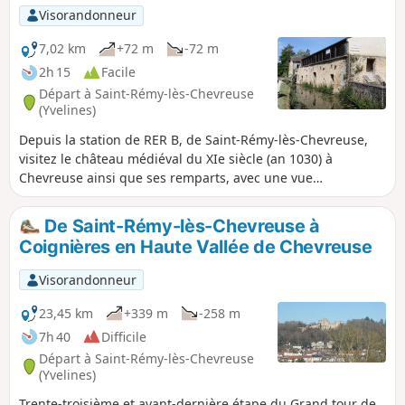
Visorandonneur
7,02 km
+72 m
-72 m
2h 15
Facile
Départ à Saint-Rémy-lès-Chevreuse
(Yvelines)
Depuis la station de RER B, de Saint-Rémy-lès-Chevreuse,
visitez le château médiéval du XIe siècle (an 1030) à
Chevreuse ainsi que ses remparts, avec une vue
surplombant la vallée de Chevreuse. Journée nature, sport,
émotion et gastronomie au programme.
De Saint-Rémy-lès-Chevreuse à
Coignières en Haute Vallée de Chevreuse
Visorandonneur
23,45 km
+339 m
-258 m
7h 40
Difficile
Départ à Saint-Rémy-lès-Chevreuse
(Yvelines)
Trente-troisième et avant-dernière étape du Grand tour de