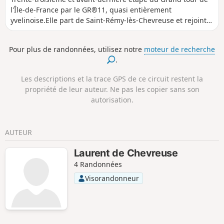
l'Île-de-France par le GR®11, quasi entièrement
yvelinoise.Elle part de Saint-Rémy-lès-Chevreuse et rejoint
Coignières après la remontée de la vallée de l'Yvette et la
traversée du Parc Naturel Régional de la Haute Vallée de
Pour plus de randonnées, utilisez notre
moteur de recherche
Chevreuse et son riche patrimoine naturel et bâti, à
.
quelques encablures de Paris et de sa proche banlieue.
Les descriptions et la trace GPS de ce circuit restent la
propriété de leur auteur. Ne pas les copier sans son
autorisation.
AUTEUR
Laurent de Chevreuse
4 Randonnées
Visorandonneur