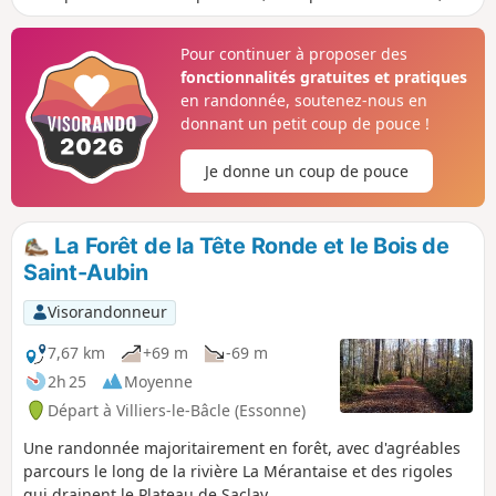
l'Yvette, la Marette et la Bièvre, et les Étangs de Montbrond
dans leur écrin de verdure. (Avertissement) L'itinéraire est
Pour continuer à proposer des
coupé au point (12) du fait des travaux de la ligne 18 du
fonctionnalités gratuites et pratiques
métro (situation en mars 2026). Un contournement est à
en randonnée, soutenez-nous en
l'étude. S'abstenir d'entreprendre cette randonnée jusqu'à
donnant un petit coup de pouce !
nouvel ordre.
Je donne un coup de pouce
La Forêt de la Tête Ronde et le Bois de
Saint-Aubin
Visorandonneur
7,67 km
+69 m
-69 m
2h 25
Moyenne
Départ à Villiers-le-Bâcle (Essonne)
Une randonnée majoritairement en forêt, avec d'agréables
parcours le long de la rivière La Mérantaise et des rigoles
qui drainent le Plateau de Saclay.