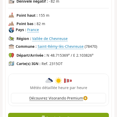
Dénivelé négatif :
- 82 m
Point haut :
155 m
Point bas :
82 m
Pays :
France
Région :
Vallée de Chevreuse
Commune :
Saint-Rémy-lès-Chevreuse
(78470)
Départ/Arrivée :
N 48.715369° / E 2.103826°
Carte(s) IGN :
Ref. 2315OT
Météo détaillée heure par heure
Découvrez Visorando Premium