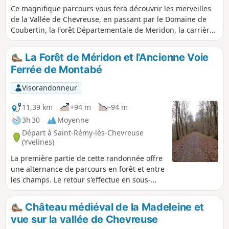
Ce magnifique parcours vous fera découvrir les merveilles
de la Vallée de Chevreuse, en passant par le Domaine de
Coubertin, la Forêt Départementale de Meridon, la carrière
de grès du Bois du Vossery, le bourg de Chevreuse avec ses
rues marchandes, son église, la Promenade des Petits Ponts
La Forêt de Méridon et l'Ancienne Voie
et son château médiéval.
Ferrée de Montabé
Visorandonneur
11,39 km
+94 m
-94 m
3h 30
Moyenne
Départ à Saint-Rémy-lès-Chevreuse
(Yvelines)
La première partie de cette randonnée offre
une alternance de parcours en forêt et entre
les champs. Le retour s'effectue en sous-
bois, en empruntant la banquette de
l'ancienne voie ferrée qui reliait Saint-Rémy-
Château médiéval de la Madeleine et
lès-Chevreuse et Limours.
vue sur la vallée de Chevreuse