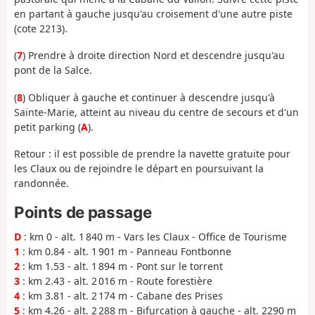
en partant à gauche jusqu'au croisement d'une autre piste
(cote 2213).
(
7
) Prendre à droite direction Nord et descendre jusqu'au
pont de la Salce.
(
8
) Obliquer à gauche et continuer à descendre jusqu'à
Sainte-Marie, atteint au niveau du centre de secours et d'un
petit parking (
A
).
Retour : il est possible de prendre la navette gratuite pour
les Claux ou de rejoindre le départ en poursuivant la
randonnée.
Points de passage
D
: km 0 - alt. 1 840 m - Vars les Claux - Office de Tourisme
1
: km 0.84 - alt. 1 901 m - Panneau Fontbonne
2
: km 1.53 - alt. 1 894 m - Pont sur le torrent
3
: km 2.43 - alt. 2 016 m - Route forestière
4
: km 3.81 - alt. 2 174 m - Cabane des Prises
5
: km 4.26 - alt. 2 288 m - Bifurcation à gauche - alt. 2290 m