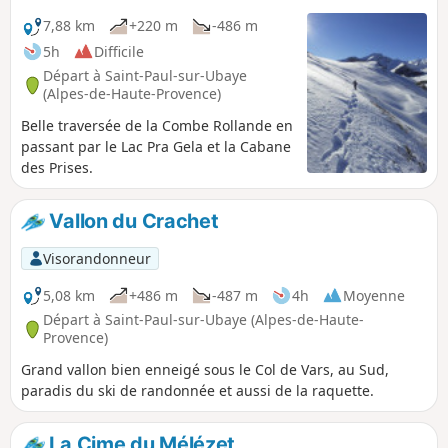
7,88 km
+220 m
-486 m
5h
Difficile
Départ à Saint-Paul-sur-Ubaye
(Alpes-de-Haute-Provence)
Belle traversée de la Combe Rollande en
passant par le Lac Pra Gela et la Cabane
des Prises.
Vallon du Crachet
Visorandonneur
5,08 km
+486 m
-487 m
4h
Moyenne
Départ à Saint-Paul-sur-Ubaye (Alpes-de-Haute-
Provence)
Grand vallon bien enneigé sous le Col de Vars, au Sud,
paradis du ski de randonnée et aussi de la raquette.
La Cime du Mélézet