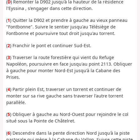
(
D
) Remonter la D902 jusqu'à la hauteur de la résidence
l'Eyssina , s'engager dans cette direction.
(
1
) Quitter la D902 et prendre à gauche au vieux panneau
"Fontbonne". Suivre le sentier jusqu'au Télésiège de
Fontbonne et poursuivre tout droit jusqu'au torrent.
(
2
) Franchir le pont et continuer Sud-Est.
(
3
) Traverser la route forestière qui vient du Refuge
Napoléon, poursuivre en face jusqu'au point 2113. Obliquer
à gauche pour monter Nord-Est jusqu'à la Cabane des
Prises.
(
4
) Partir plein Est, traverser un torrent et continuer de
monter sur sa rive gauche sans traverser l'autre torrent
parallèle.
(
5
) Obliquer à gauche au Nord-Ouest pour rejoindre le col
situé sous la Pointe de Châtelret.
(
6
) Descendre dans la pente direction Nord jusqu'à la piste
pastorale qui mène à la Cabane du Vallon. Suivre cette piste