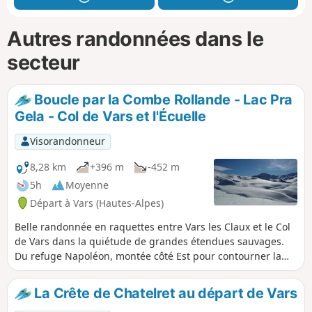
Autres randonnées dans le
secteur
Boucle par la Combe Rollande - Lac Pra
Gela - Col de Vars et l'Écuelle
Visorandonneur
8,28 km
+396 m
-452 m
5h
Moyenne
Départ à Vars (Hautes-Alpes)
Belle randonnée en raquettes entre Vars les Claux et le Col
de Vars dans la quiétude de grandes étendues sauvages.
Du refuge Napoléon, montée côté Est pour contourner la
Combe Rollande puis passage par le Lac de Pra Gela et le
Col de Vars. Ensuite, nouvelle montée côté Ouest à la
La Crête de Chatelret au départ de Vars
Cabane de l'Écuelle et redescente sur Vars les Claux.