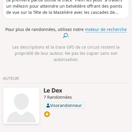
un mélezin pour atteindre un belvédère offrant des points
de vue sur la Tête de la Mazelière avec les cascades de
glace. Puis par une montée par une grande piste forestière,
atteindre le vallon sauvage de l'Eyssalette où sous la glace
Pour plus de randonnées, utilisez notre
moteur de recherche
se trouve le Lac de Sainte-Marguerite entouré de nombreux
.
sommets.
Les descriptions et la trace GPS de ce circuit restent la
propriété de leur auteur. Ne pas les copier sans son
autorisation.
AUTEUR
Le Dex
7 Randonnées
Visorandonneur