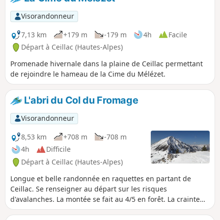
Visorandonneur
7,13 km
+179 m
-179 m
4h
Facile
Départ à Ceillac (Hautes-Alpes)
Promenade hivernale dans la plaine de Ceillac permettant
de rejoindre le hameau de la Cime du Mélézet.
L'abri du Col du Fromage
Visorandonneur
8,53 km
+708 m
-708 m
4h
Difficile
Départ à Ceillac (Hautes-Alpes)
Longue et belle randonnée en raquettes en partant de
Ceillac. Se renseigner au départ sur les risques
d'avalanches. La montée se fait au 4/5 en forêt. La crainte
est surtout au-dessus du col.