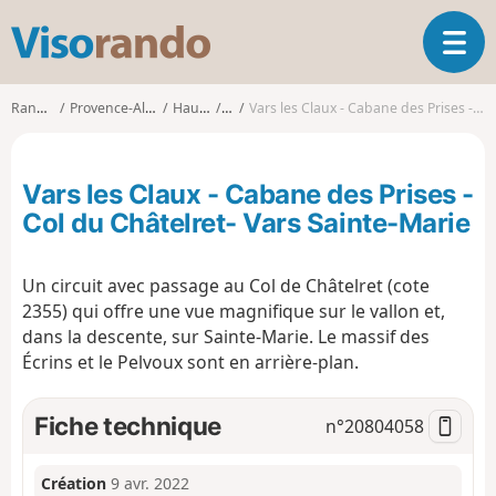
V
O
i
u
s
v
o
Randonnées
Provence-Alpes-Côte d'Azur
Hautes-Alpes
Vars
Vars les Claux - Cabane des Prises - Col du Châtelret- Vars Sainte-Marie
r
r
i
a
r
n
Vars les Claux - Cabane des Prises -
l
d
a
Col du Châtelret- Vars Sainte-Marie
o
n
a
Un circuit avec passage au Col de Châtelret (cote
v
i
2355) qui offre une vue magnifique sur le vallon et,
g
dans la descente, sur Sainte-Marie. Le massif des
a
Écrins et le Pelvoux sont en arrière-plan.
t
i
Fiche technique
n°
20804058
o
n
Création
9 avr. 2022