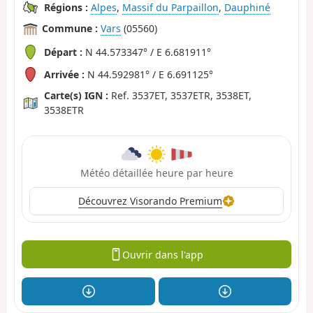
Régions :
Alpes
,
Massif du Parpaillon
,
Dauphiné
Commune :
Vars
(05560)
Départ :
N 44.573347° / E 6.681911°
Arrivée :
N 44.592981° / E 6.691125°
Carte(s) IGN :
Ref. 3537ET, 3537ETR, 3538ET,
3538ETR
Météo détaillée heure par heure
Découvrez Visorando Premium
Ouvrir dans l'app