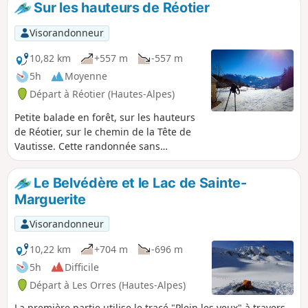
Sur les hauteurs de Réotier
Visorandonneur
10,82 km
+557 m
-557 m
5h
Moyenne
Départ à Réotier (Hautes-Alpes)
Petite balade en forêt, sur les hauteurs
de Réotier, sur le chemin de la Tête de
Vautisse. Cette randonnée sans
difficulté présente l'avantage de se
passer sur un secteur peu fréquenté et
Le Belvédère et le Lac de Sainte-
avec un panorama plus que
Marguerite
sympathique sur les stations de Vars,
Risoul et Ceillac ainsi qu'une vue
Visorandonneur
magnifique sur le Val d'Escreins et la
sublime Font Sancte.
10,22 km
+704 m
-696 m
5h
Difficile
Départ à Les Orres (Hautes-Alpes)
La première partie utilise le tracé "Plein les yeux" à travers