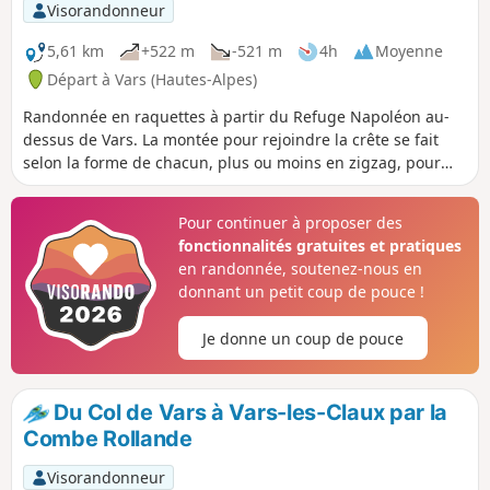
Visorandonneur
5,61 km
+522 m
-521 m
4h
Moyenne
Départ à Vars (Hautes-Alpes)
Randonnée en raquettes à partir du Refuge Napoléon au-
dessus de Vars. La montée pour rejoindre la crête se fait
selon la forme de chacun, plus ou moins en zigzag, pour
rejoindre le premier col bien visible à 2528 m. Beaucoup de
traces de skis de randonnée ou de raquettes. Suivre celle
Pour continuer à proposer des
qui convient le mieux.
fonctionnalités gratuites et pratiques
en randonnée, soutenez-nous en
donnant un petit coup de pouce !
Je donne un coup de pouce
Du Col de Vars à Vars-les-Claux par la
Combe Rollande
Visorandonneur