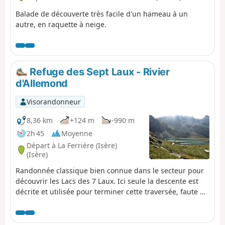
Balade de découverte très facile d'un hameau à un
autre, en raquette à neige.
Refuge des Sept Laux - Rivier
d'Allemond
Visorandonneur
8,36 km
+124 m
-990 m
2h 45
Moyenne
Départ à La Ferrière (Isère)
(Isère)
Randonnée classique bien connue dans le secteur pour
découvrir les Lacs des 7 Laux. Ici seule la descente est
décrite et utilisée pour terminer cette traversée, faute de
pouvoir continuer facilement vers le Refuge de l'Oule.