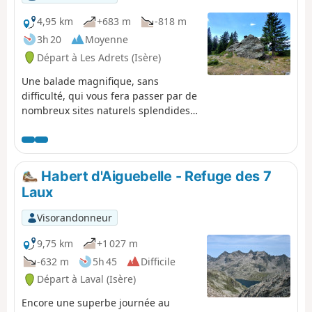
4,95 km
+683 m
-818 m
3h 20
Moyenne
Départ à Les Adrets (Isère)
Une balade magnifique, sans
difficulté, qui vous fera passer par de
nombreux sites naturels splendides,
et où le point de vue sur la vallée du
Grésivaudan et le massif de la
Chartreuse ne vous quittera pas.
Habert d'Aiguebelle - Refuge des 7
Laux
Visorandonneur
9,75 km
+1 027 m
-632 m
5h 45
Difficile
Départ à Laval (Isère)
Encore une superbe journée au