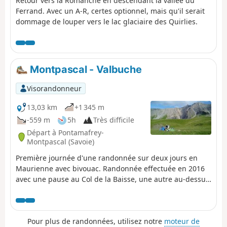
Retour vers la Romanche en descendant la vallée du
Ferrand. Avec un A-R, certes optionnel, mais qu'il serait
dommage de louper vers le lac glaciaire des Quirlies.
Montpascal - Valbuche
Visorandonneur
13,03 km
+1 345 m
-559 m
5h
Très difficile
Départ à Pontamafrey-
Montpascal (Savoie)
Première journée d'une randonnée sur deux jours en
Maurienne avec bivouac. Randonnée effectuée en 2016
avec une pause au Col de la Baisse, une autre au-dessus
du Chalet des Brunes et une dernière au Chalet du
Tovet. Nota : Le tracé indiqué est celui issu de ma montre
GPS que je n'ai jamais mise en pause ce qui explique les
Pour plus de randonnées, utilisez notre
moteur de
boucles à certains endroits.