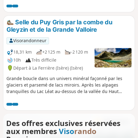
panorama grandiose, le plus beau de Belledonne. De
magnifiques lacs jalonnent l'itinéraire et la faune alpine est
régulièrement au rendez-vous. Toute randonnée difficile
Selle du Puy Gris par la combe du
nécessite préparation et cette randonnée très difficile
Gleyzin et de la Grande Valloire
demande une étude préalable.
Visorandonneur
18,31 km
+2 125 m
-2 120 m
10h
Très difficile
Départ à La Ferrière (Isère) (Isère)
Grande boucle dans un univers minéral façonné par les
glaciers et parsemé de lacs miroirs. Après les alpages
tranquilles du Lac Léat au-dessus de la vallée du Haut
Bréda puis de la combe Grasse, la balade rejoint cols et
sommets entourant le Puy Gris avant de replonger vers les
écrins formés par les lacs de la Grande Valloire. La
randonnée peut s'effectuer avec une nuit en refuge et il est
Des offres exclusives réservées
possible de la coupler avec l'ascension facile du Puy Gris :
aux membres
Viso
rando
voir la rubrique "Pendant la randonnée".