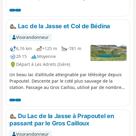
permet de faire le tour du massif d'Allevard.
⚠️15/06/2026 : un arrêté signale un
éboulement au niveau du cul de la vieille
entre 2 et 3, ne permettant pas de suivre cet
Lac de la Jasse et Col de Bédina
itinéraire. Il faut contourner par le GR®738.
Merci de nous indiquer dans les messages si
Visorandonneur
vous avez des informations concernant la
levée de cet arrêté.
6,76 km
+125 m
-781 m
2h 15
Moyenne
Départ à Les Adrets (Isère)
Un beau lac d'altitude atteignable par télésiège depuis
Prapoutel. Descente par le coté plus sauvage de la
station. Passage au Gros Caillou, utilisé par de nombreux
escaladeurs.
Du Lac de la Jasse à Prapoutel en
passant par le Gros Cailloux
Visorandonneur