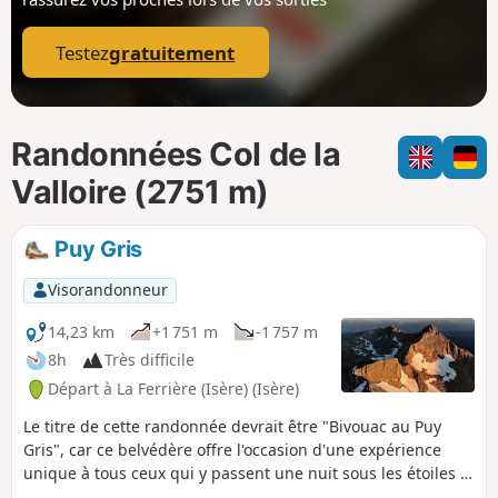
p
Testez
gratuitement
Randonnées Col de la
Valloire (2751 m)
Puy Gris
Visorandonneur
14,23 km
+1 751 m
-1 757 m
8h
Très difficile
Départ à La Ferrière (Isère) (Isère)
Le titre de cette randonnée devrait être "Bivouac au Puy
Gris", car ce belvédère offre l'occasion d'une expérience
unique à tous ceux qui y passent une nuit sous les étoiles :
de splendides couchers et levers de soleil dans un