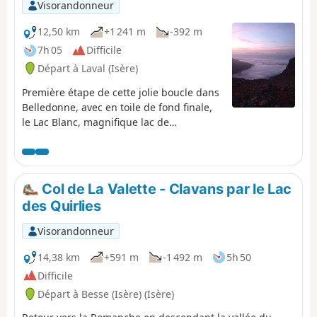
Visorandonneur
12,50 km
+1 241 m
-392 m
7h 05
Difficile
Départ à Laval (Isère)
Première étape de cette jolie boucle dans
Belledonne, avec en toile de fond finale,
le Lac Blanc, magnifique lac de
montagne.
Col de La Valette - Clavans par le Lac
des Quirlies
Visorandonneur
14,38 km
+591 m
-1 492 m
5h 50
Difficile
Départ à Besse (Isère) (Isère)