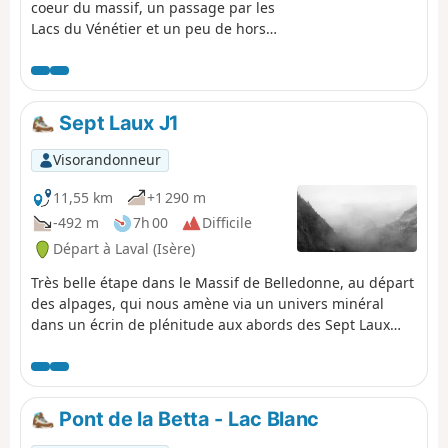
coeur du massif, un passage par les
Lacs du Vénétier et un peu de hors
sentier, mais la nature est à l'état
brut. Un joyau de Belledonne.
Sept Laux J1
Visorandonneur
11,55 km
+1 290 m
-492 m
7h 00
Difficile
Départ à Laval (Isère)
Très belle étape dans le Massif de Belledonne, au départ
des alpages, qui nous amène via un univers minéral
dans un écrin de plénitude aux abords des Sept Laux
(sept lacs).
Pont de la Betta - Lac Blanc