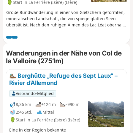
Start in La Ferrière (Isère) (Isère)
Große Rundwanderung in einer von Gletschern geformten,
mineralischen Landschaft, die von spiegelglatten Seen
übersät ist. Nach den ruhigen Almen des Lac Léat oberhalb
des Haut-Bréda-Tals und der Combe Grasse führt die
Wanderung zu den Pässen und Gipfeln rund um den Puy
Gris, bevor sie wieder hinab zu den von den Seen der
Grande Valloire gebildeten Juwelen führt. Die Wanderung
Wanderungen in der Nähe von Col de
kann mit einer Übernachtung in einer Berghütte
la Valloire (2751m)
unternommen werden und lässt sich mit der einfachen
Besteigung des Puy Gris verbinden: siehe Rubrik „Während
der Wanderung“.
Berghütte „Refuge des Sept Laux“ –
Rivier d’Allemond
Visorando-Mitglied
8,36 km
+124 m
-990 m
2:45 Std.
Mittel
Start in La Ferrière (Isère) (Isère)
Eine in der Region bekannte