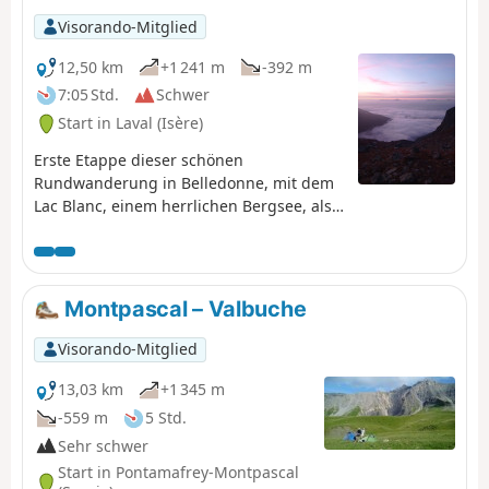
Visorando-Mitglied
12,50 km
+1 241 m
-392 m
7:05 Std.
Schwer
Start in Laval (Isère)
Erste Etappe dieser schönen
Rundwanderung in Belledonne, mit dem
Lac Blanc, einem herrlichen Bergsee, als
krönendem Abschluss.
Montpascal – Valbuche
Visorando-Mitglied
13,03 km
+1 345 m
-559 m
5 Std.
Sehr schwer
Start in Pontamafrey-Montpascal