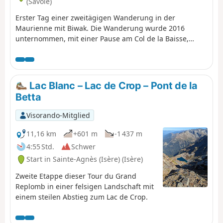
(Savoie)
Erster Tag einer zweitägigen Wanderung in der
Maurienne mit Biwak. Die Wanderung wurde 2016
unternommen, mit einer Pause am Col de la Baisse,
einer weiteren oberhalb des Chalet des Brunes und
einer letzten am Chalet du Tovet. Anmerkung: Die
angezeigte Route stammt von meiner GPS-Uhr, die ich
nie angehalten habe, was die Schleifen an einigen
Lac Blanc – Lac de Crop – Pont de la
Stellen erklärt.
Betta
Visorando-Mitglied
11,16 km
+601 m
-1 437 m
4:55 Std.
Schwer
Start in Sainte-Agnès (Isère) (Isère)
Zweite Etappe dieser Tour du Grand
Replomb in einer felsigen Landschaft mit
einem steilen Abstieg zum Lac de Crop.