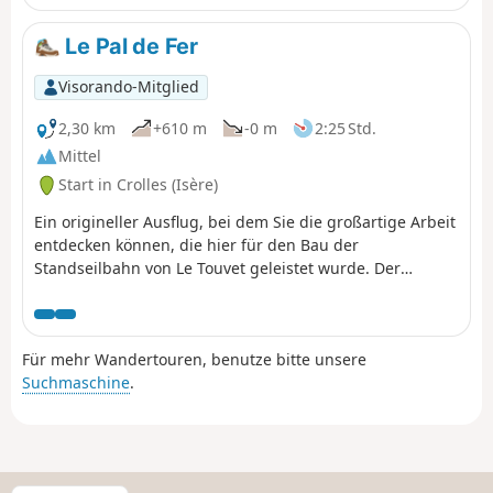
Le Pal de Fer
Visorando-Mitglied
2,30 km
+610 m
-0 m
2:25 Std.
Mittel
Start in Crolles (Isère)
Ein origineller Ausflug, bei dem Sie die großartige Arbeit
entdecken können, die hier für den Bau der
Standseilbahn von Le Touvet geleistet wurde. Der
Aufstieg erfolgt zu Fuß und der Abstieg, um die Knie zu
schonen, mit der Standseilbahn. (Achtung): Diese Route
ist derzeit gesperrt, siehe Erläuterungen hier
Für mehr Wandertouren, benutze bitte unsere
(Anmerkung eines Wanderers) vom 18. Juni 2023: kleiner
Suchmaschine
.
schwieriger Abschnitt: die Überquerung der Geröllhalde,
wo man sich mit zwei Seilen helfen muss, um den Weg
im Wald zu erreichen.