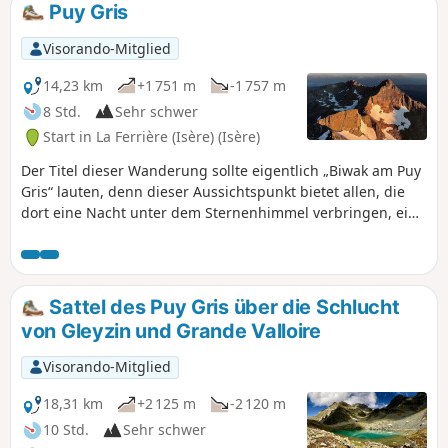
Puy Gris
Visorando-Mitglied
14,23 km
+1 751 m
-1 757 m
8 Std.
Sehr schwer
Start in La Ferrière (Isère) (Isère)
Der Titel dieser Wanderung sollte eigentlich „Biwak am Puy
Gris“ lauten, denn dieser Aussichtspunkt bietet allen, die
dort eine Nacht unter dem Sternenhimmel verbringen, ein
einzigartiges Erlebnis: herrliche Sonnenuntergänge und
Sonnenaufgänge in einem grandiosen Panorama, dem
schönsten der Belledonne. Wunderschöne Seen säumen die
Route und die alpine Tierwelt ist regelmäßig zu sehen. Jede
Sattel des Puy Gris über die Schlucht
anspruchsvolle Wanderung erfordert Vorbereitung, und
von Gleyzin und Grande Valloire
diese sehr anspruchsvolle Tour verlangt eine gründliche
Planung im Vorfeld.
Visorando-Mitglied
18,31 km
+2 125 m
-2 120 m
10 Std.
Sehr schwer