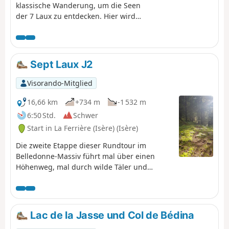
klassische Wanderung, um die Seen
der 7 Laux zu entdecken. Hier wird
nur der Abstieg beschrieben und
genutzt, um diese Überquerung zu
beenden, da es nicht möglich ist,
problemlos zur Refuge de l’Oule
Sept Laux J2
weiterzugehen.
Visorando-Mitglied
16,66 km
+734 m
-1 532 m
6:50 Std.
Schwer
Start in La Ferrière (Isère) (Isère)
Die zweite Etappe dieser Rundtour im
Belledonne-Massiv führt mal über einen
Höhenweg, mal durch wilde Täler und
ermöglicht es, das Allevard-Massiv zu
umrunden. ⚠️15.06.2026: Ein Hinweis weist
auf einen Erdrutsch am Cul de la Vieille
zwischen den Wegmarkierungen 2 und 3
Lac de la Jasse und Col de Bédina
hin, sodass diese Route nicht begehbar ist.