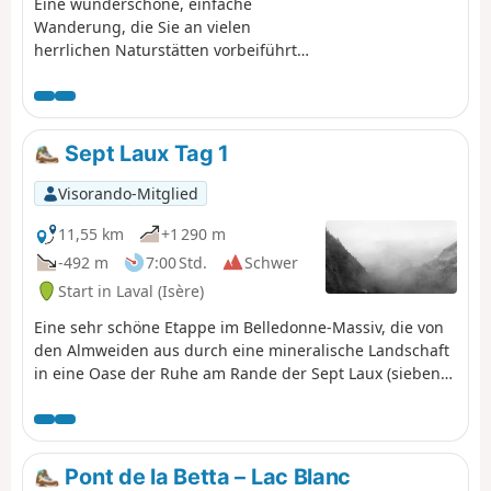
Eine wunderschöne, einfache
Wanderung, die Sie an vielen
herrlichen Naturstätten vorbeiführt
und von der aus Sie einen
atemberaubenden Blick auf das
Grésivaudan-Tal und das Chartreuse-
Massiv genießen können.
Sept Laux Tag 1
Visorando-Mitglied
11,55 km
+1 290 m
-492 m
7:00 Std.
Schwer
Start in Laval (Isère)
Eine sehr schöne Etappe im Belledonne-Massiv, die von
den Almweiden aus durch eine mineralische Landschaft
in eine Oase der Ruhe am Rande der Sept Laux (sieben
Seen) führt.
Pont de la Betta – Lac Blanc