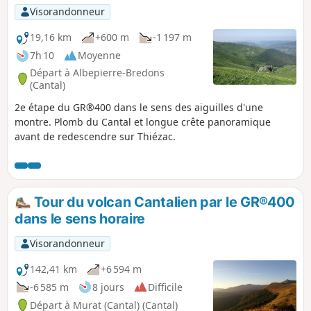
Visorandonneur
19,16 km
+600 m
-1 197 m
7h 10
Moyenne
Départ à Albepierre-Bredons
(Cantal)
2e étape du GR®400 dans le sens des aiguilles d'une
montre. Plomb du Cantal et longue crête panoramique
avant de redescendre sur Thiézac.
Tour du volcan Cantalien par le GR®400
dans le sens horaire
Visorandonneur
142,41 km
+6 594 m
-6 585 m
8 jours
Difficile
Départ à Murat (Cantal) (Cantal)