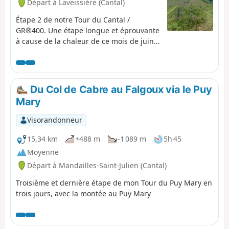
Départ à Laveissière (Cantal)
Étape 2 de notre Tour du Cantal /
GR®400. Une étape longue et éprouvante
à cause de la chaleur de ce mois de juin.
Peut être prévoir un découpage différent
des étapes. Très beaux tronçons,
notamment l'arrivée sur la crête avant le
Puy Mary, les environs du Puy de la
Du Col de Cabre au Falgoux via le Puy
Tourte, etc. Des passages plus
Mary
compliqués : passage de la Brèche de
Rolland, le plateau du Luchard et la
Visorandonneur
longue descente vers le Falgoux. Il est à
noter que l'ascension du Puy Mary n'est
15,34 km
+488 m
-1 089 m
5h 45
pas obligatoire.
Moyenne
Départ à Mandailles-Saint-Julien (Cantal)
Troisième et dernière étape de mon Tour du Puy Mary en
trois jours, avec la montée au Puy Mary