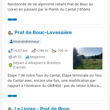
Randonnée de ski alpinisme reliant Prat de Bouc au
Lioran en passant par le Plomb du Cantal (1856m).
Prat de Bouc–Lavessière
Visorandonneur
14,67 km
+248 m
-706 m
4h 55
Moyenne
Départ à Albepierre-Bredons
(Cantal)
Étape 7 de notre Tour du Cantal. Étape terminale du Tour
du Cantal avec, encore une fois, une modification par
rapport à l'itinéraire du GR®400 : pas de retour à Murat,
mais à Laveissière (où nous avons laissé notre véhicule,
voir épisode 1). L'étape se déroule essentiellement à
l'ombre, mais le fait de descendre, en altitude, amène la
chaleur…
Le Lioran - Prat de Bouc