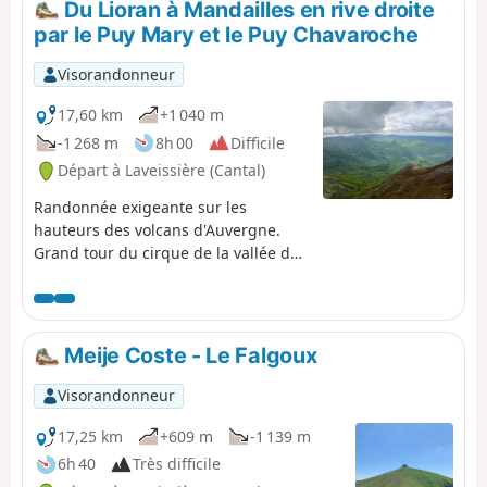
Du Lioran à Mandailles en rive droite
du parcours est à l'ombre, sous des feuillus denses mais
par le Puy Mary et le Puy Chavaroche
qui ne bloquent pas la vue sur les vallées.
Visorandonneur
17,60 km
+1 040 m
-1 268 m
8h 00
Difficile
Départ à Laveissière (Cantal)
Randonnée exigeante sur les
hauteurs des volcans d'Auvergne.
Grand tour du cirque de la vallée de
Mandailles par sa rive droite.
Superbes et larges panoramas sur
les plus hauts sommets, la vue porte
au loin. Verdure des paysages
Meije Coste - Le Falgoux
auvergnats.
Visorandonneur
17,25 km
+609 m
-1 139 m
6h 40
Très difficile