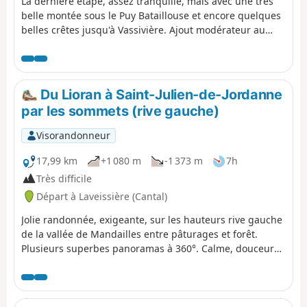
La dernière étape, assez tranquille, mais avec une très
belle montée sous le Puy Bataillouse et encore quelques
belles crêtes jusqu'à Vassivière. Ajout modérateur au
06/07/2021 : Attention, quelques modifications du
parcours sur le terrain : vois les avis en bas de cette fiche
Du Lioran à Saint-Julien-de-Jordanne
par les sommets (rive gauche)
Visorandonneur
17,99 km
+1 080 m
-1 373 m
7h
Très difficile
Départ à Laveissière (Cantal)
Jolie randonnée, exigeante, sur les hauteurs rive gauche
de la vallée de Mandailles entre pâturages et forêt.
Plusieurs superbes panoramas à 360°. Calme, douceur
des reliefs auvergnats, contrastes de couleur et de relief
de la vallée de la Jordanne. La difficulté de cette
randonnée réside réside dans sa longueur et la montée
au Griou (que l'on peut ignorer). La plus grande partie