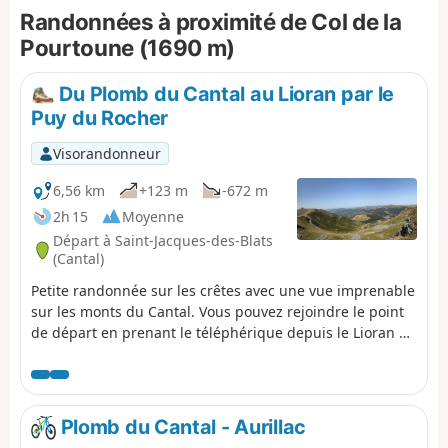
Randonnées à proximité de Col de la
Pourtoune (1690 m)
Du Plomb du Cantal au Lioran par le
Puy du Rocher
Visorandonneur
6,56 km
+123 m
-672 m
2h 15
Moyenne
Départ à Saint-Jacques-des-Blats
(Cantal)
Petite randonnée sur les crêtes avec une vue imprenable
sur les monts du Cantal. Vous pouvez rejoindre le point
de départ en prenant le téléphérique depuis le Lioran ou
en empruntant ce même tracé en sens inverse. Après
avoir profité de la vue depuis le point culminant de ce
beau département, vous rejoindrez le Pas des Alpins en
suivant le chemin balisé GR®4/GR®400. Vous monterez
Plomb du Cantal - Aurillac
alors sur le Puy du Rocher afin de profiter d'un autre