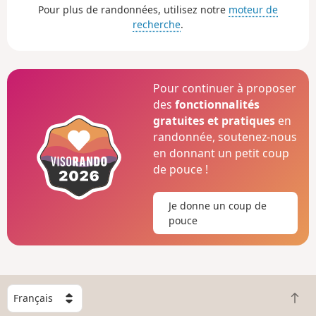
Pour plus de randonnées, utilisez notre
moteur de
recherche
.
Pour continuer à proposer
des
fonctionnalités
gratuites et pratiques
en
randonnée, soutenez-nous
en donnant un petit coup
de pouce !
Je donne un coup de
pouce
C
R
h