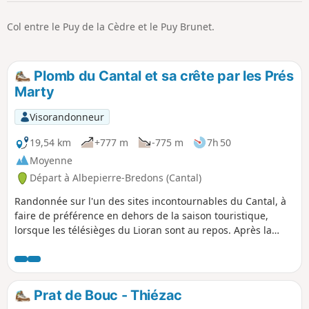
p
Col entre le Puy de la Cèdre et le Puy Brunet.
Plomb du Cantal et sa crête par les Prés
Marty
Visorandonneur
19,54 km
+777 m
-775 m
7h 50
Moyenne
Départ à Albepierre-Bredons (Cantal)
Randonnée sur l'un des sites incontournables du Cantal, à
faire de préférence en dehors de la saison touristique,
lorsque les télésièges du Lioran sont au repos. Après la
tranquillité des estives sur les Prés Marty, le Plomb du
Cantal révèle de superbes paysages. Un aller-retour sur la
crête jusqu'à la Chapelle du Cantal permet de profiter au
maximum de ces hauteurs.
Prat de Bouc - Thiézac