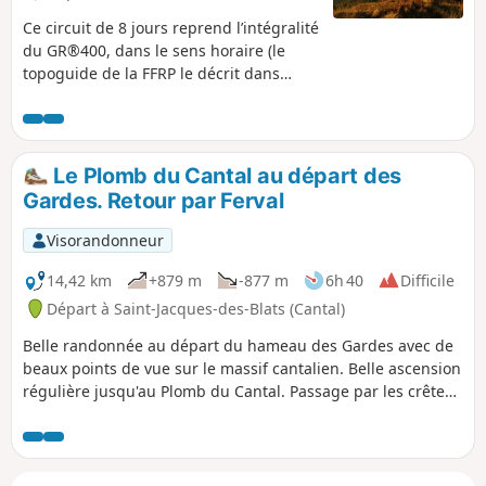
Ce circuit de 8 jours reprend l’intégralité
du GR®400, dans le sens horaire (le
topoguide de la FFRP le décrit dans
l’autre sens).
Le Plomb du Cantal au départ des
Gardes. Retour par Ferval
Visorandonneur
14,42 km
+879 m
-877 m
6h 40
Difficile
Départ à Saint-Jacques-des-Blats (Cantal)
Belle randonnée au départ du hameau des Gardes avec de
beaux points de vue sur le massif cantalien. Belle ascension
régulière jusqu'au Plomb du Cantal. Passage par les crêtes
puis descente dans le vallon de Ferval. La randonnée passe
dans les estives, attention aux vaches présentes à partir du
mois de mai jusqu'en automne.