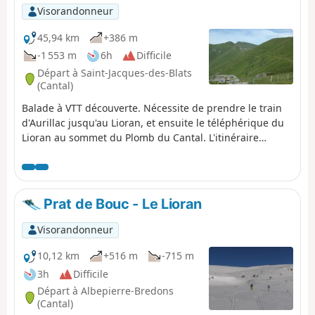
point de vue imprenable sur le Plomb du Cantal et ses
Visorandonneur
alentours. Puis vous redescendrez vers la station du
Lioran sur les crêtes. La balade se termine dans la forêt
45,94 km
+386 m
du Lioran.Attention : après avoir passé le Puy du Rocher,
-1 553 m
6h
Difficile
deux zones peuvent sembler un peu difficiles pour
Départ à Saint-Jacques-des-Blats
certains car nécessitent de descendre la roche, mais des
(Cantal)
aides ont été mises en place.
Balade à VTT découverte. Nécessite de prendre le train
d'Aurillac jusqu'au Lioran, et ensuite le téléphérique du
Lioran au sommet du Plomb du Cantal. L'itinéraire
ramène à la gare d'Aurillac.
Prat de Bouc - Le Lioran
Visorandonneur
10,12 km
+516 m
-715 m
3h
Difficile
Départ à Albepierre-Bredons
(Cantal)