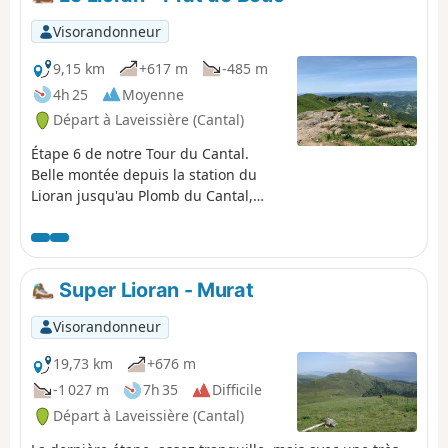
Visorandonneur
9,15 km
+617 m
-485 m
4h 25
Moyenne
Départ à Laveissière (Cantal)
Étape 6 de notre Tour du Cantal.
Belle montée depuis la station du
Lioran jusqu'au Plomb du Cantal,
passages en forêt pour débuter, puis
forte montée pour accéder au Puy du
Rocher par l'Aiguillon ; traversée
pour rejoindre la gare d'arrivée du
Super Lioran - Murat
téléphérique et dernière grimpette
(modérée) pour le Plomb du
Visorandonneur
Cantal.Panoramas de tous côtés. On
découvre les paysages de plusieurs
19,73 km
+676 m
vallées selon les passages. On en
-1 027 m
7h 35
Difficile
prend plein les yeux !
Départ à Laveissière (Cantal)