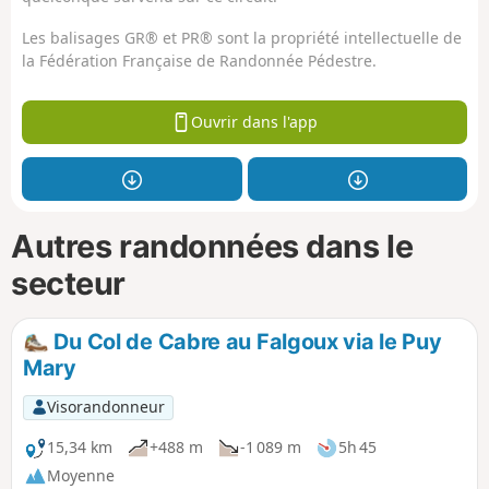
Les balisages GR® et PR® sont la propriété intellectuelle de
la Fédération Française de Randonnée Pédestre.
Ouvrir dans l'app
Autres randonnées dans le
secteur
Du Col de Cabre au Falgoux via le Puy
Mary
Visorandonneur
15,34 km
+488 m
-1 089 m
5h 45
Moyenne