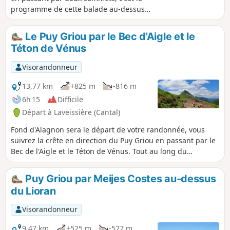
programme de cette balade au-dessus
de la petite station du Lioran qui offre
de beaux panoramas sur le massif
Le Puy Griou par le Bec d'Aigle et le
volcanique du Cantal.
Téton de Vénus
Visorandonneur
13,77 km
+825 m
-816 m
6h 15
Difficile
Départ à Laveissière (Cantal)
Fond d'Alagnon sera le départ de votre randonnée, vous
suivrez la crête en direction du Puy Griou en passant par le
Bec de l'Aigle et le Téton de Vénus. Tout au long du
parcours vous admirerez de nombreux points de vue sur le
Plomb Cantal, le Puy Mary, le Peyre Arse et de nombreux
Puy Griou par Meijes Costes au-dessus
autres sommets.
du Lioran
Visorandonneur
9,47 km
+525 m
-527 m