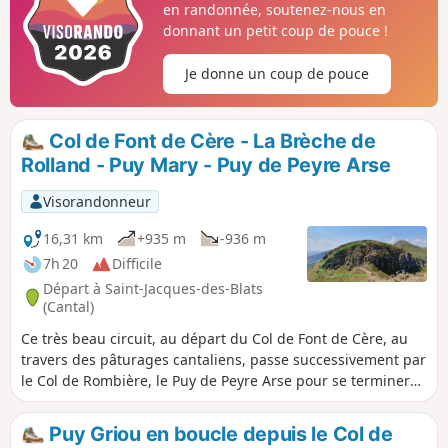
en randonnée, soutenez-nous en
donnant un petit coup de pouce !
Je donne un coup de pouce
Col de Font de Cère - La Brèche de
Rolland - Puy Mary - Puy de Peyre Arse
Visorandonneur
16,31 km
+935 m
-936 m
7h 20
Difficile
Départ à Saint-Jacques-des-Blats
(Cantal)
Ce très beau circuit, au départ du Col de Font de Cère, au
travers des pâturages cantaliens, passe successivement par
le Col de Rombière, le Puy de Peyre Arse pour se terminer
sur le Puy Mary, deuxième sommet du Cantal, en passant
par l'emblématique Brèche de Rolland, passage un peu
Puy Griou en boucle depuis le Col de
technique. Attention aux personnes assujetties au vertige