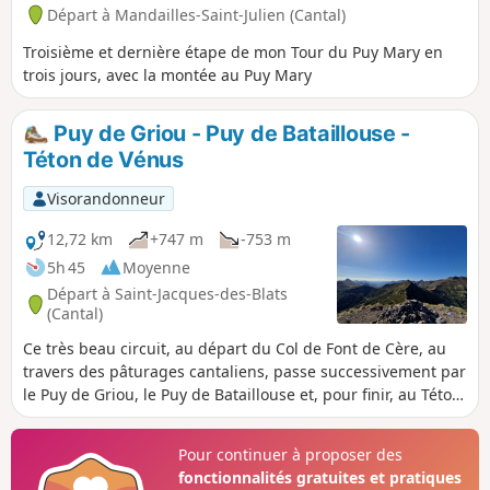
Départ à Mandailles-Saint-Julien (Cantal)
Troisième et dernière étape de mon Tour du Puy Mary en
trois jours, avec la montée au Puy Mary
Puy de Griou - Puy de Bataillouse -
Téton de Vénus
Visorandonneur
12,72 km
+747 m
-753 m
5h 45
Moyenne
Départ à Saint-Jacques-des-Blats
(Cantal)
Ce très beau circuit, au départ du Col de Font de Cère, au
travers des pâturages cantaliens, passe successivement par
le Puy de Griou, le Puy de Bataillouse et, pour finir, au Téton
de Vénus.Tout au long de cette randonnée, les panoramas à
360° permettent d'observer cette belle campagne
Pour continuer à proposer des
montagneuse des Monts du Cantal.
fonctionnalités gratuites et pratiques