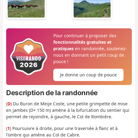
Pour continuer à proposer des
fonctionnalités gratuites et
pratiques
en randonnée, soutenez-
nous en donnant un petit coup de
pouce !
Je donne un coup de pouce
Description de la randonnée
(
D
) Du Buron de Meije Coste, une petite grimpette de mise
en jambes (D+ 150 m) amène à la bifurcation du sentier qui
permet de rejoindre, à gauche, le Col de Rombière.
(
1
) Poursuivre à droite, pour une traversée à flanc et à
l'ombre qui amène au Col de Cabre.