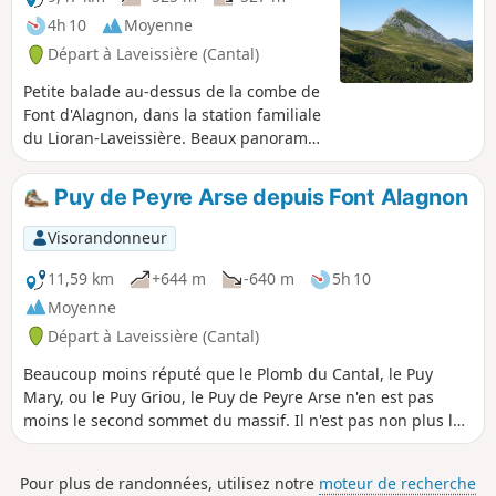
4h 10
Moyenne
Départ à Laveissière (Cantal)
Petite balade au-dessus de la combe de
Font d'Alagnon, dans la station familiale
du Lioran-Laveissière. Beaux panoramas
de part et d'autre du Col de Rombière et
les plus courageux pourront faire
Puy de Peyre Arse depuis Font Alagnon
l'ascension du Puy Griou. À la fin de
l'été, on pourra même cueillir quelques
Visorandonneur
myrtilles sur les pentes bien exposées.
11,59 km
+644 m
-640 m
5h 10
Moyenne
Départ à Laveissière (Cantal)
Beaucoup moins réputé que le Plomb du Cantal, le Puy
Mary, ou le Puy Griou, le Puy de Peyre Arse n'en est pas
moins le second sommet du massif. Il n'est pas non plus le
plus facile à atteindre. De la Font d'Alagnon, il faut d'abord
remonter vers le Col de Rombière, puis contourner le Puy
Pour plus de randonnées, utilisez notre
moteur de recherche
Bataillouse pour rejoindre le Col de Cabre. C'est depuis ce