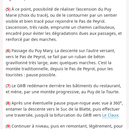
(
5
) À ce point, possibilité de réaliser l’ascension du Puy
Marie (choix du tracé), ou de le contourner par un sentier
visible et bien tracé pour rejoindre le Pas de Peyrol.
L'ascension, très raide, emprunte un chemin caillouteux,
encadré pour éviter les dégradations dues aux passages, et
renforcé par des marches.
(
6
) Passage du Puy Mary. La descente sur l'autre versant,
vers le Pas de Peyrol, se fait par un ruban de béton
gravillonné très large, avec quelques marches. C'est la
montée traditionnelle, depuis le Pas de Peyrol, pour les
touristes : pause possible.
(
7
) Le GR® redémarre derrière les bâtiments du restaurant,
et mène, par une montée progressive, au Puy de la Tourte.
(
8
) Après une éventuelle pause pique-nique avec vue à 360°,
entamer la descente vers le Suc de la Blatte, puis effectuer
une traversée, jusqu’à la bifurcation du GR® vers
Le Claux
.
(
9
) Continuer à niveau, puis en remontant, légèrement, pour