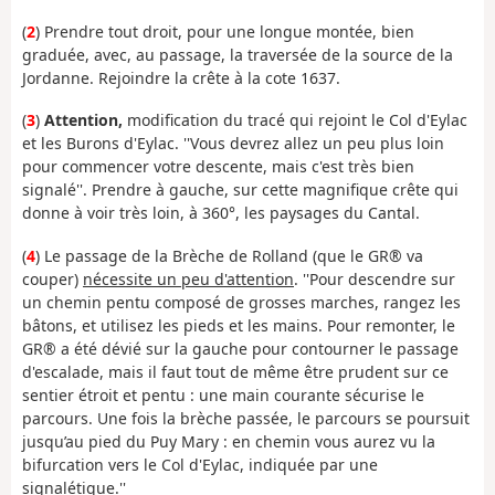
(
2
) Prendre tout droit, pour une longue montée, bien
graduée, avec, au passage, la traversée de la source de la
Jordanne. Rejoindre la crête à la cote 1637.
(
3
)
Attention,
modification du tracé qui rejoint le Col d'Eylac
et les Burons d'Eylac. ''Vous devrez allez un peu plus loin
pour commencer votre descente, mais c'est très bien
signalé''. Prendre à gauche, sur cette magnifique crête qui
donne à voir très loin, à 360°, les paysages du Cantal.
(
4
) Le passage de la Brèche de Rolland (que le GR® va
couper)
nécessite un peu d'attention
. ''Pour descendre sur
un chemin pentu composé de grosses marches, rangez les
bâtons, et utilisez les pieds et les mains. Pour remonter, le
GR® a été dévié sur la gauche pour contourner le passage
d'escalade, mais il faut tout de même être prudent sur ce
sentier étroit et pentu : une main courante sécurise le
parcours. Une fois la brèche passée, le parcours se poursuit
jusqu’au pied du Puy Mary : en chemin vous aurez vu la
bifurcation vers le Col d'Eylac, indiquée par une
signalétique.''