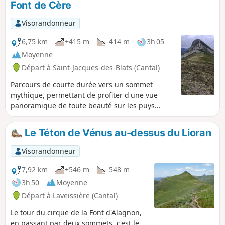
Font de Cère
pour ce passage. Tout au long de cette randonnée, les
panoramas à 360 ° permettent d'observer cette belle
Visorandonneur
campagne montagneuse des Monts du Cantal.
6,75 km
+415 m
-414 m
3h 05
Moyenne
Départ à Saint-Jacques-des-Blats (Cantal)
Parcours de courte durée vers un sommet
mythique, permettant de profiter d'une vue
panoramique de toute beauté sur les puys
cantaliens.
Le Téton de Vénus au-dessus du Lioran
Visorandonneur
7,92 km
+546 m
-548 m
3h 50
Moyenne
Départ à Laveissière (Cantal)
Le tour du cirque de la Font d'Alagnon,
en passant par deux sommets, c'est le