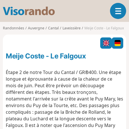
V
O
i
u
s
v
o
Randonnées
Auvergne
Cantal
Laveissière
Meije Coste - Le Falgoux
r
r
i
a
r
n
l
d
Meije Coste - Le Falgoux
a
o
n
a
Étape 2 de notre Tour du Cantal / GR®400. Une étape
v
longue et éprouvante à cause de la chaleur de ce
i
mois de juin. Peut être prévoir un découpage
g
différent des étapes. Très beaux tronçons,
a
t
notamment l'arrivée sur la crête avant le Puy Mary, les
i
environs du Puy de la Tourte, etc. Des passages plus
o
compliqués : passage de la Brèche de Rolland, le
n
plateau du Luchard et la longue descente vers le
Falgoux. Il est à noter que l'ascension du Puy Mary