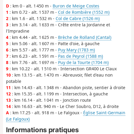
D
: km 0 - alt. 1 450 m -
Buron de Meige Costes
1
: km 0.72 - alt. 1 537 m -
Col de Rombière (1552 m)
2
: km 1.6 - alt. 1 532 m -
Col de Cabre (1526 m)
3
: km 3.14 - alt. 1 633 m - Crête entre la Jordanne et
l'Impradine
4
: km 4.44 - alt. 1 625 m -
Brèche de Rolland (Cantal)
5
: km 5.06 - alt. 1 607 m - Patte d'oie, à gauche
6
: km 5.57 - alt. 1 777 m -
Puy Mary (1783 m)
7
: km 6.23 - alt. 1 591 m -
Pas de Peyrol (1588 m)
8
: km 7.76 - alt. 1 697 m -
Puy de la Tourte (1704 m)
9
: km 10.22 - alt. 1 510 m - Intersection GR400 Le Claux
10
: km 13.15 - alt. 1 470 m - Abreuvoir, filet d'eau non
potable
11
: km 14.43 - alt. 1 348 m - Abandon piste, sentier à droite
12
: km 15.35 - alt. 1 199 m - Intersection, à gauche
13
: km 16.14 - alt. 1 041 m - Jonction route
14
: km 16.63 - alt. 940 m - Le Cher Soubro, D12, à droite
A
: km 17.25 - alt. 918 m - Le Falgoux -
Église Saint-Germain
(Le Falgoux)
Informations pratiques