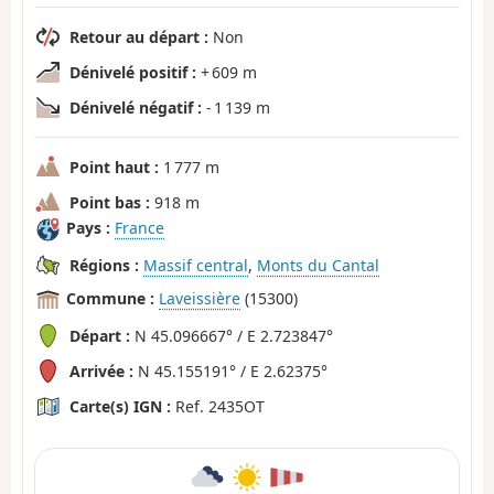
Retour au départ :
Non
Dénivelé positif :
+ 609 m
Dénivelé négatif :
- 1 139 m
Point haut :
1 777 m
Point bas :
918 m
Pays :
France
Régions :
Massif central
,
Monts du Cantal
Commune :
Laveissière
(15300)
Départ :
N 45.096667° / E 2.723847°
Arrivée :
N 45.155191° / E 2.62375°
Carte(s) IGN :
Ref. 2435OT