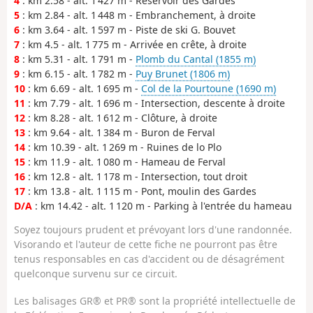
4
: km 2.58 - alt. 1 427 m - Réservoir des Gardes
5
: km 2.84 - alt. 1 448 m - Embranchement, à droite
6
: km 3.64 - alt. 1 597 m - Piste de ski G. Bouvet
7
: km 4.5 - alt. 1 775 m - Arrivée en crête, à droite
8
: km 5.31 - alt. 1 791 m -
Plomb du Cantal (1855 m)
9
: km 6.15 - alt. 1 782 m -
Puy Brunet (1806 m)
10
: km 6.69 - alt. 1 695 m -
Col de la Pourtoune (1690 m)
11
: km 7.79 - alt. 1 696 m - Intersection, descente à droite
12
: km 8.28 - alt. 1 612 m - Clôture, à droite
13
: km 9.64 - alt. 1 384 m - Buron de Ferval
14
: km 10.39 - alt. 1 269 m - Ruines de lo Plo
15
: km 11.9 - alt. 1 080 m - Hameau de Ferval
16
: km 12.8 - alt. 1 178 m - Intersection, tout droit
17
: km 13.8 - alt. 1 115 m - Pont, moulin des Gardes
D/A
: km 14.42 - alt. 1 120 m - Parking à l'entrée du hameau
Soyez toujours prudent et prévoyant lors d'une randonnée.
Visorando et l'auteur de cette fiche ne pourront pas être
tenus responsables en cas d'accident ou de désagrément
quelconque survenu sur ce circuit.
Les balisages GR® et PR® sont la propriété intellectuelle de