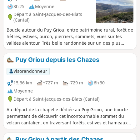
3h 25
Moyenne
Départ à Saint-Jacques-des-Blats
(Cantal)
Boucle autour du Puy Griou, entre patrimoine rural, forêt de
hêtres, estives, buron, pierriers, sommets, vues sur les
vallées alentour. Très belle randonnée sur un des plus
célèbres puys du secteur.
Puy Griou depuis les Chazes
Visorandonneur
15,36 km
+727 m
-729 m
6h 30
Moyenne
Départ à Saint-Jacques-des-Blats (Cantal)
Au départ de la chapelle dédiée au Puy Griou, une boucle
permettant de découvrir cet incontournable sommet du
volcan cantalien, en traversant forêts, estives et hameaux
des pentes de la vallée de la Cère.
Puy Griou à partir des Chazes