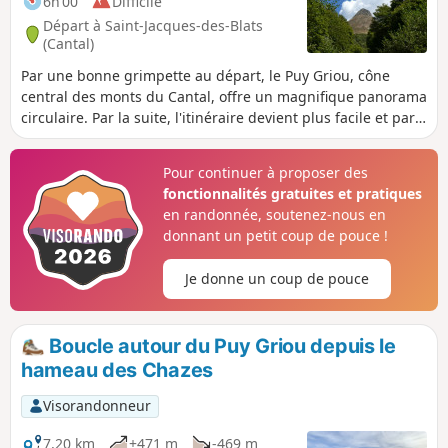
6h 00
Difficile
Départ à Saint-Jacques-des-Blats
(Cantal)
Par une bonne grimpette au départ, le Puy Griou, cône
central des monts du Cantal, offre un magnifique panorama
circulaire. Par la suite, l'itinéraire devient plus facile et par
alternances de faux plats montants ou descendants, permet
de voir différents points de vue sur ce dôme
Pour continuer à proposer des
caractéristique. Le Puy de l'Usclade est un incontournable
fonctionnalités gratuites et pratiques
de par sa position stratégique. Celui-ci permet d'avoir un
en randonnée, soutenez-nous en
point de vue vers le Nord sur les différents puys et
donnant un petit coup de pouce !
également sur la vallée de la Jordanne.
Je donne un coup de pouce
Boucle autour du Puy Griou depuis le
hameau des Chazes
Visorandonneur
7,20 km
+471 m
-469 m