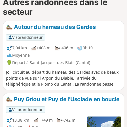
Autres randonnées dans le
secteur
Autour du hameau des Gardes
Visorandonneur
7,04 km
+408 m
-406 m
3h 10
Moyenne
Départ à Saint-Jacques-des-Blats (Cantal)
Joli circuit au départ du hameau des Gardes avec de beaux
points de vue sur l'Arpon du Diable, l'arrivée du
téléphérique et le Plomb du Cantal. La randonnée passe
dans les estives et au-dessus de la station du Lioran.
Attention aux vaches présentes en été comme en automne.
Puy Griou et Puy de l'Usclade en boucle
Visorandonneur
13,38 km
+749 m
-742 m