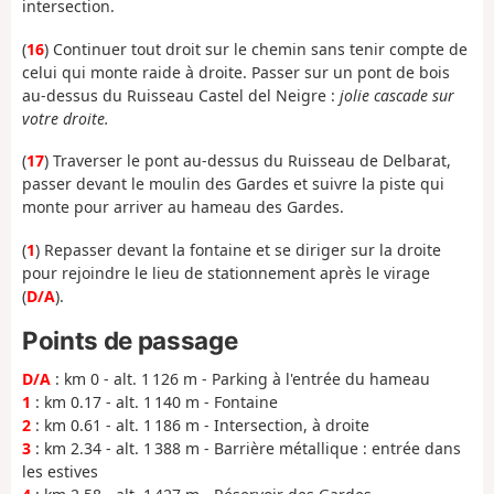
intersection.
(
16
) Continuer tout droit sur le chemin sans tenir compte de
celui qui monte raide à droite. Passer sur un pont de bois
au-dessus du Ruisseau Castel del Neigre :
jolie cascade sur
votre droite.
(
17
) Traverser le pont au-dessus du Ruisseau de Delbarat,
passer devant le moulin des Gardes et suivre la piste qui
monte pour arriver au hameau des Gardes.
(
1
) Repasser devant la fontaine et se diriger sur la droite
pour rejoindre le lieu de stationnement après le virage
(
D/A
).
Points de passage
D/A
: km 0 - alt. 1 126 m - Parking à l'entrée du hameau
1
: km 0.17 - alt. 1 140 m - Fontaine
2
: km 0.61 - alt. 1 186 m - Intersection, à droite
3
: km 2.34 - alt. 1 388 m - Barrière métallique : entrée dans
les estives