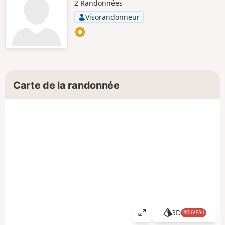
2 Randonnées
Visorandonneur
Carte de la randonnée
3D
NOUVEAU
A