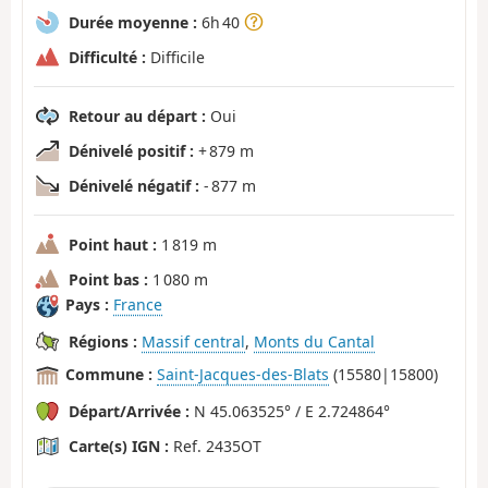
Durée moyenne :
6h 40
Difficulté :
Difficile
Retour au départ :
Oui
Dénivelé positif :
+ 879 m
Dénivelé négatif :
- 877 m
Point haut :
1 819 m
Point bas :
1 080 m
Pays :
France
Régions :
Massif central
,
Monts du Cantal
Commune :
Saint-Jacques-des-Blats
(15580|15800)
Départ/Arrivée :
N 45.063525° / E 2.724864°
Carte(s) IGN :
Ref. 2435OT