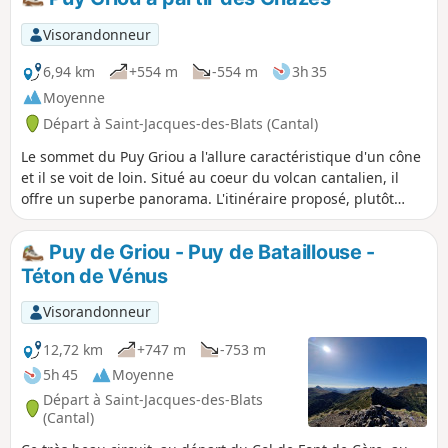
Visorandonneur
6,94 km
+554 m
-554 m
3h 35
Moyenne
Départ à Saint-Jacques-des-Blats (Cantal)
Le sommet du Puy Griou a l'allure caractéristique d'un cône
et il se voit de loin. Situé au coeur du volcan cantalien, il
offre un superbe panorama. L'itinéraire proposé, plutôt
court, a le mérite d'éviter les installations de la station de
ski de Super Lioran.
Puy de Griou - Puy de Bataillouse -
Téton de Vénus
Visorandonneur
12,72 km
+747 m
-753 m
5h 45
Moyenne
Départ à Saint-Jacques-des-Blats
(Cantal)