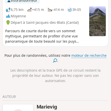
Visorandonneur
campagne montagneuse des Monts du Cantal.
6,75 km
+415 m
-414 m
3h 05
Moyenne
Départ à Saint-Jacques-des-Blats (Cantal)
Parcours de courte durée vers un sommet
mythique, permettant de profiter d'une vue
panoramique de toute beauté sur les puys
cantaliens.
Pour plus de randonnées, utilisez notre
moteur de recherche
.
Les descriptions et la trace GPS de ce circuit restent la
propriété de leur auteur. Ne pas les copier sans son
autorisation.
AUTEUR
Marievig