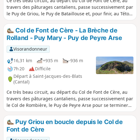
Ce très beau circuit, au départ du Col de Font de Cère, au
travers des pâturages cantaliens, passe successivement par
le Puy de Griou, le Puy de Bataillouse et, pour finir, au Téton
de Vénus.Tout au long de cette randonnée, les panoramas à
360° permettent d'observer cette belle campagne
Col de Font de Cère - La Brèche de
montagneuse des Monts du Cantal.
Rolland - Puy Mary - Puy de Peyre Arse
Visorandonneur
16,31 km
+935 m
-936 m
7h 20
Difficile
Départ à Saint-Jacques-des-Blats
(Cantal)
Ce très beau circuit, au départ du Col de Font de Cère, au
travers des pâturages cantaliens, passe successivement par
le Col de Rombière, le Puy de Peyre Arse pour se terminer
sur le Puy Mary, deuxième sommet du Cantal, en passant
par l'emblématique Brèche de Rolland, passage un peu
Puy Griou en boucle depuis le Col de
technique. Attention aux personnes assujetties au vertige
Font de Cère
pour ce passage. Tout au long de cette randonnée, les
panoramas à 360 ° permettent d'observer cette belle