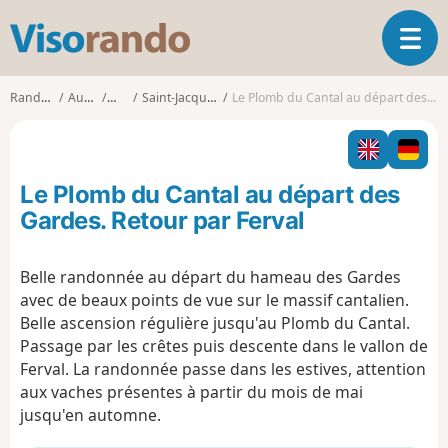
V
O
i
u
s
v
o
Randonnées
Auvergne
Cantal
Saint-Jacques-des-Blats
Le Plomb du Cantal au départ des Gardes. Retour par Ferval
r
r
i
a
r
n
l
d
Le Plomb du Cantal au départ des
a
o
n
Gardes. Retour par Ferval
a
v
Belle randonnée au départ du hameau des Gardes
i
avec
de beaux points de vue sur le massif cantalien.
g
a
Belle ascension régulière jusqu'au Plomb du Cantal.
t
Passage par les crêtes puis descente dans le vallon de
i
Ferval.
La randonnée passe dans les estives, attention
o
aux vaches présentes à partir du mois de mai
n
jusqu'en automne.