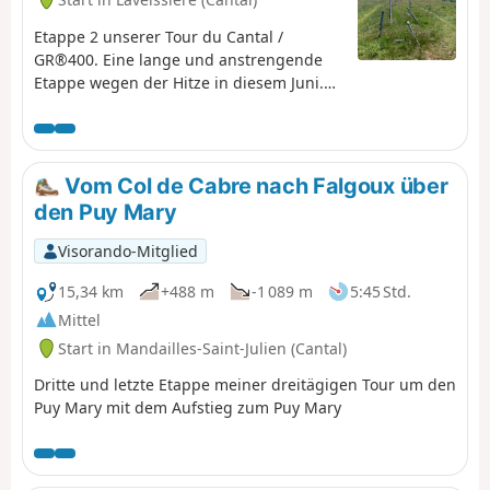
Etappe 2 unserer Tour du Cantal /
GR®400. Eine lange und anstrengende
Etappe wegen der Hitze in diesem Juni.
Vielleicht sollte man die Etappen anders
aufteilen. Sehr schöne Abschnitte,
insbesondere die Ankunft auf dem Kamm
vor dem Puy Mary, die Umgebung des
Vom Col de Cabre nach Falgoux über
Puy de la Tourte usw. Schwierigere
den Puy Mary
Passagen: Passage der Brèche de
Rolland, das Plateau du Luchard und der
Visorando-Mitglied
lange Abstieg zum Falgoux. Der Aufstieg
zum Puy Mary ist nicht obligatorisch.
15,34 km
+488 m
-1 089 m
5:45 Std.
Mittel
Start in Mandailles-Saint-Julien (Cantal)
Dritte und letzte Etappe meiner dreitägigen Tour um den
Puy Mary mit dem Aufstieg zum Puy Mary