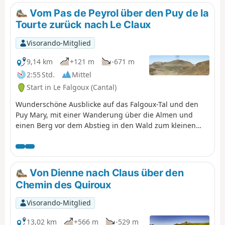
verstanden haben). Anstatt also von
Vom Pas de Peyrol über den Puy de la
Murat aus auf die Bergkämme zu
Tourte zurück nach Le Claux
steigen und diesen bis zum Felsen
Bec de l'Aigle zu folgen, muss man
Visorando-Mitglied
wieder hinunter zum Dorf Laveissière
steigen, um von La Bourgeade aus
9,14 km
+121 m
-671 m
wieder aufzusteigen. Wir
2:55 Std.
Mittel
beschlossen, von Laveissière aus zu
Start in Le Falgoux (Cantal)
starten.
Wunderschöne Ausblicke auf das Falgoux-Tal und den
Puy Mary, mit einer Wanderung über die Almen und
einen Berg vor dem Abstieg in den Wald zum kleinen
Langlaufskigebiet Les Chamilloux und dem Ziel am Étang
de Lascourt mit dem Puy Mary im Hintergrund. Wir
konnten auf der Alm zahlreiche Blumen beobachten
(insbesondere Martagon-Lilien, Arnika und Enzian), eine
Von Dienne nach Claus über den
Schafherde mit ihrem Patou-Hund sowie eine Gruppe
Chemin des Quiroux
von Pferden.
Visorando-Mitglied
13,02 km
+566 m
-529 m