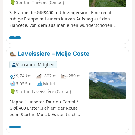
Start in Thiézac (Cantal)
3. Etappe desGR®400im Uhrzeigersinn. Eine recht
ruhige Etappe mit einem kurzen Aufstieg auf den
Elancèze, von dem aus man einen wunderschönen
Ausblick auf die Gipfel sowie auf die Etappe des Vortags
genießen kann.
Laveissiere – Meije Coste
Visorando-Mitglied
9,74 km
+802 m
-289 m
5:05 Std.
Mittel
Start in Laveissière (Cantal)
Etappe 1 unserer Tour du Cantal /
GR®400 Erster „Fehler” der Route
beim Start in Murat. Es stellt sich
heraus, dass die Route des GR®400
aufgrund von Wegerechtsproblemen
geändert wurde (soweit wir