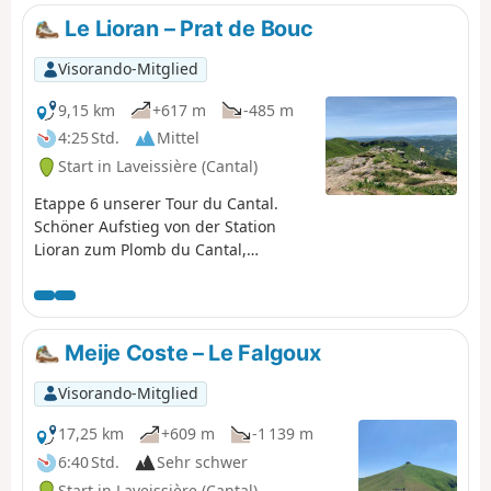
bringt Hitze mit sich..
Le Lioran – Prat de Bouc
Visorando-Mitglied
9,15 km
+617 m
-485 m
4:25 Std.
Mittel
Start in Laveissière (Cantal)
Etappe 6 unserer Tour du Cantal.
Schöner Aufstieg von der Station
Lioran zum Plomb du Cantal,
zunächst durch Wald, dann steiler
Aufstieg zum Puy du Rocher über
den Aiguillon; Überquerung zur
Talstation der Seilbahn und letzter
Meije Coste – Le Falgoux
(moderater) Aufstieg zum Plomb du
Cantal.Panoramablicke in alle
Visorando-Mitglied
Richtungen. Je nach Passage
entdeckt man die Landschaften
17,25 km
+609 m
-1 139 m
mehrerer Täler. Ein wahrer
6:40 Std.
Sehr schwer
Augenschmaus!
Start in Laveissière (Cantal)