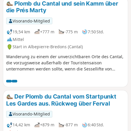
Plomb du Cantal und sein Kamm über
die Prés Marty
Visorando-Mitglied
19,54 km
+777 m
-775 m
7:50 Std.
Mittel
Start in Albepierre-Bredons (Cantal)
Wanderung zu einem der unverzichtbaren Orte des Cantal,
die vorzugsweise außerhalb der Touristensaison
unternommen werden sollte, wenn die Sessellifte von
Lioran außer Betrieb sind. Nach der Ruhe der
Sommerweiden auf den Prés Marty offenbart der Plomb du
Cantal herrliche Landschaften. Eine Hin- und
Rückwanderung auf dem Kamm bis zur Chapelle du Cantal
Der Plomb du Cantal vom Startpunkt
ermöglicht es, diese Höhenlagen in vollen Zügen zu
Les Gardes aus. Rückweg über Ferval
genießen.
Visorando-Mitglied
14,42 km
+879 m
-877 m
6:40 Std.