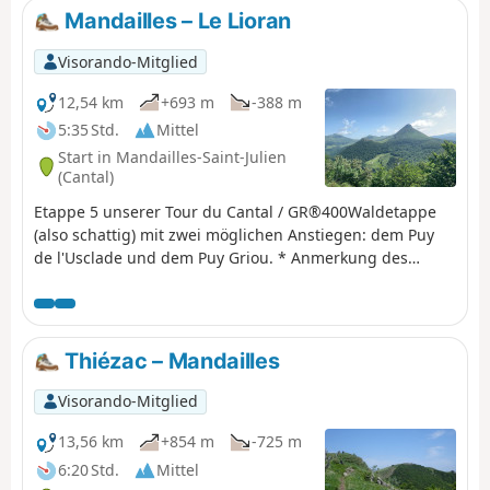
Mandailles – Le Lioran
Visorando-Mitglied
12,54 km
+693 m
-388 m
5:35 Std.
Mittel
Start in Mandailles-Saint-Julien
(Cantal)
Etappe 5 unserer Tour du Cantal / GR®400Waldetappe
(also schattig) mit zwei möglichen Anstiegen: dem Puy
de l'Usclade und dem Puy Griou. * Anmerkung des
Redakteurs: Wir haben uns außerdem entschieden, nicht
der ursprünglichen Route des GR®400 zu folgen, die
einen großen Umweg zum Col de Pertus macht, der uns
uninteressant erscheint. Wir erreichen den Col de
Thiézac – Mandailles
Gliziou über die PR® (orange-grüne Markierungen), die
das Tal des Ruisseau du Luc hinaufführen.
Visorando-Mitglied
13,56 km
+854 m
-725 m
6:20 Std.
Mittel