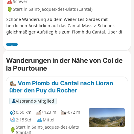
Schwer
Start in Saint-Jacques-des-Blats (Cantal)
Schöne Wanderung ab dem Weiler Les Gardes mit
herrlichen Ausblicken auf das Cantal-Massiv. Schöner,
gleichmäßiger Aufstieg bis zum Plomb du Cantal. Über die
Bergkämme und anschließend Abstieg ins Ferval-Tal. Die
Wanderung führt durch die Almweiden, achten Sie auf die
Kühe, die von Mai bis in den Herbst hinein dort weiden.
Wanderungen in der Nähe von Col de
la Pourtoune
Vom Plomb du Cantal nach Lioran
über den Puy du Rocher
Visorando-Mitglied
6,56 km
+123 m
-672 m
2:15 Std.
Mittel
Start in Saint-Jacques-des-Blats
(Cantal)