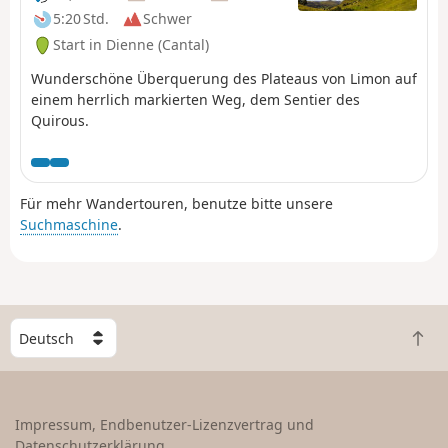
5:20 Std.
Schwer
Start in Dienne (Cantal)
Wunderschöne Überquerung des Plateaus von Limon auf
einem herrlich markierten Weg, dem Sentier des
Quirous.
Für mehr Wandertouren, benutze bitte unsere
Suchmaschine
.
W
Z
ä
u
h
r
l
ü
e
Impressum, Endbenutzer-Lizenzvertrag und
c
e
Datenschutzerklärung