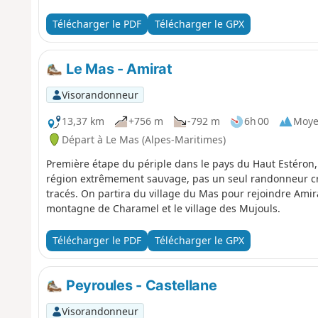
Télécharger le PDF
Télécharger le GPX
Le Mas - Amirat
Visorandonneur
13,37 km
+756 m
-792 m
6h 00
Moy
Départ à Le Mas (Alpes-Maritimes)
Première étape du périple dans le pays du Haut Estéron,
région extrêmement sauvage, pas un seul randonneur croi
tracés. On partira du village du Mas pour rejoindre Amir
montagne de Charamel et le village des Mujouls.
Télécharger le PDF
Télécharger le GPX
Peyroules - Castellane
Visorandonneur