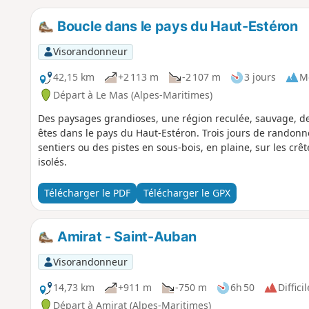
Boucle dans le pays du Haut-Estéron
Visorandonneur
42,15 km
+2 113 m
-2 107 m
3 jours
M
Départ à Le Mas (Alpes-Maritimes)
Des paysages grandioses, une région reculée, sauvage, de
êtes dans le pays du Haut-Estéron. Trois jours de randon
sentiers ou des pistes en sous-bois, en plaine, sur les crêt
isolés.
Télécharger le PDF
Télécharger le GPX
Amirat - Saint-Auban
Visorandonneur
14,73 km
+911 m
-750 m
6h 50
Difficil
Départ à Amirat (Alpes-Maritimes)