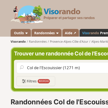
V
i
s
o
r
a
Outils
Randonnées
Aide ↗
Viso
rando
Pre
n
Visorando
Randonnées
Provence-Alpes-Côte d'Azur
Alpes-Marit
d
o
Trouver une randonnée Col de l'Escou
Filtres
NOUVEAU
Randonnées Col de l'Escouiss