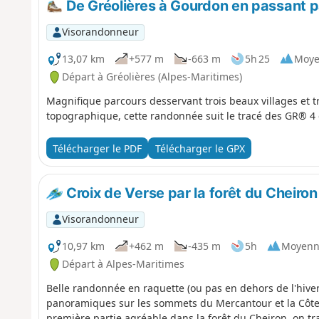
De Gréolières à Gourdon en passant p
Visorandonneur
13,07 km
+577 m
-663 m
5h 25
Moy
Départ à Gréolières (Alpes-Maritimes)
Magnifique parcours desservant trois beaux villages et tr
topographique, cette randonnée suit le tracé des GR® 
Télécharger le PDF
Télécharger le GPX
Croix de Verse par la forêt du Cheiron
Visorandonneur
10,97 km
+462 m
-435 m
5h
Moyenn
Départ à Alpes-Maritimes
Belle randonnée en raquette (ou pas en dehors de l'hiver)
panoramiques sur les sommets du Mercantour et la Côte 
première partie agréable dans la forêt du Cheiron, on t