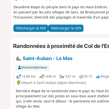
Deuxième étape du périple dans le pays du Haut-Estéron. 
en passant par les jolis villages de Gars, de Briançonnet pu
l'Escoussier; diversité des paysages et traversée d'un pa
Télécharger le PDF
Télécharger le GPX
Randonnées à proximité de Col de l'E
Saint-Auban - Le Mas
Visorandonneur
13,86 km
+440 m
-557 m
5h 15
Moy
Départ à Saint-Auban (Alpes-Maritimes)
Dernière étape de la randonnée dans le pays du Haut-Es
principalement sur des pistes en sous-bois avant d'atte
qui, à elle seule, vaut le détour : le panorama est subl
village du Mas.