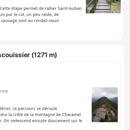
Cette étape permet de rallier Saint-Auban
is par le col, un peu raide, de
ys sauvage sont au rendez-vous!
scouissier (1271 m)
enne
téron; ce parcours se déroule
indre la crête de la montagne de Charamel
ime. On redescend ensuite doucement sur le