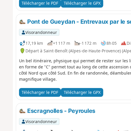
Télécharger le PDF
Télécharger le GPX
Pont de Gueydan - Entrevaux par le s
Visorandonneur
17,19 km
+1 117 m
-1 172 m
8h 05
Di
Départ à Saint-Benoît (Alpes-de-Haute-Provence) (Al
Un bel itinéraire, physique qui permet de rester sur les 
en forme de "C" permet tout au long de cette ascension d
côté Nord que côté Sud. En fin de randonnée, déambuler 
magnifique village.
Télécharger le PDF
Télécharger le GPX
Escragnolles - Peyroules
Visorandonneur