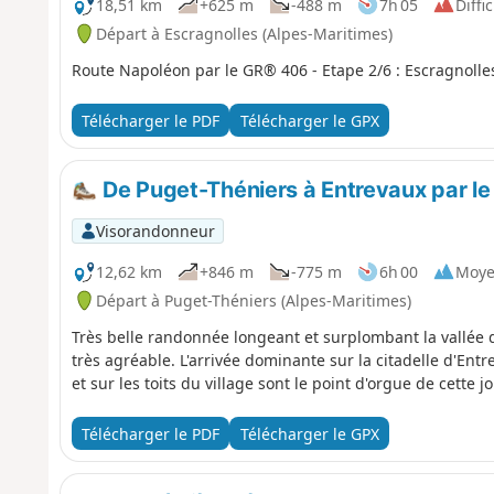
18,51 km
+625 m
-488 m
7h 05
Diffic
Départ à Escragnolles (Alpes-Maritimes)
Route Napoléon par le GR® 406 - Etape 2/6 : Escragnolles
Télécharger le PDF
Télécharger le GPX
De Puget-Théniers à Entrevaux par le
Visorandonneur
12,62 km
+846 m
-775 m
6h 00
Moy
Départ à Puget-Théniers (Alpes-Maritimes)
Très belle randonnée longeant et surplombant la vallée du 
très agréable. L'arrivée dominante sur la citadelle d'Entr
et sur les toits du village sont le point d'orgue de cette j
Télécharger le PDF
Télécharger le GPX