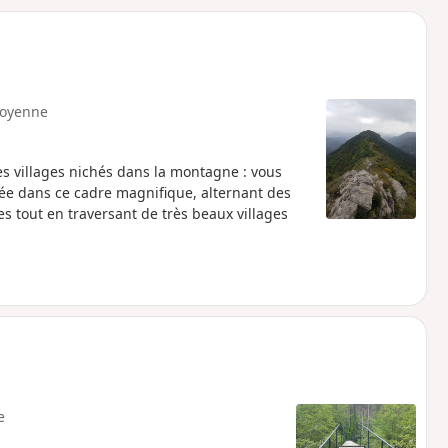
o
a
i
m
p
oyenne
s villages nichés dans la montagne : vous
née dans ce cadre magnifique, alternant des
es tout en traversant de très beaux villages
e