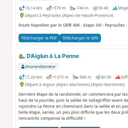
16,14 km
+379 m
-744 m
5h 40
Moy
Départ à Peyroules (Alpes-de-Haute-Provence)
Route Napoléon par le GR® 406 - Etape 3/6 : Peyroulles -
Télécharger le PDF
Télécharger le GPX
D'Aiglun à La Penne
Visorandonneur
17,20 km
+1 075 m
-900 m
8h 00
Diff
Départ à Aiglun (Alpes-Maritimes) (Alpes-Maritimes)
Dernière étape de la randonnée; on commencera par les 
haut de la journée, puis la vallée de Sallagriffon avant 
rejoindre La Penne en cheminant dans la vallée et en pass
belle étape, variée, un peu plus difficile que les deux 
rencontrés compense la difficulté !