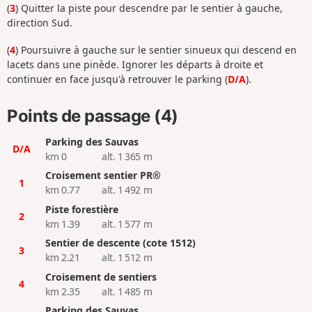
(
3
) Quitter la piste pour descendre par le sentier à gauche,
direction Sud.
(
4
) Poursuivre à gauche sur le sentier sinueux qui descend en
lacets dans une pinède. Ignorer les départs à droite et
continuer en face jusqu'à retrouver le parking (
D/A
).
Points de passage (4)
Parking des Sauvas
D/A
km 0
alt. 1 365 m
Croisement sentier PR®
1
km 0.77
alt. 1 492 m
Piste forestière
2
km 1.39
alt. 1 577 m
Sentier de descente (cote 1512)
3
km 2.21
alt. 1 512 m
Croisement de sentiers
4
km 2.35
alt. 1 485 m
Parking des Sauvas