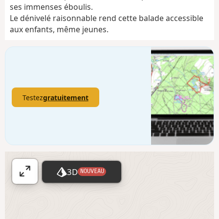
ses immenses éboulis.
Le dénivelé raisonnable rend cette balade accessible
aux enfants, même jeunes.
Testez
gratuitement
3D
NOUVEAU
A
ff
i
c