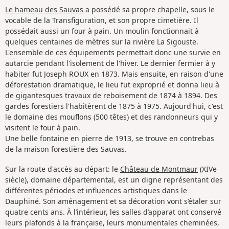
Le hameau des Sauvas
a possédé sa propre chapelle, sous le
vocable de la Transfiguration, et son propre cimetière. Il
possédait aussi un four à pain. Un moulin fonctionnait à
quelques centaines de mètres sur la rivière La Sigouste.
L'ensemble de ces équipements permettait donc une survie en
autarcie pendant l'isolement de l'hiver. Le dernier fermier à y
habiter fut Joseph ROUX en 1873. Mais ensuite, en raison d'une
déforestation dramatique, le lieu fut exproprié et donna lieu à
de gigantesques travaux de reboisement de 1874 à 1894. Des
gardes forestiers l'habitèrent de 1875 à 1975. Aujourd'hui, c'est
le domaine des mouflons (500 têtes) et des randonneurs qui y
visitent le four à pain.
Une belle fontaine en pierre de 1913, se trouve en contrebas
de la maison forestière des Sauvas.
Sur la route d'accès au départ: le
Château de Montmaur
(XIVe
siècle), domaine départemental, est un digne représentant des
différentes périodes et influences artistiques dans le
Dauphiné. Son aménagement et sa décoration vont s’étaler sur
quatre cents ans. À l’intérieur, les salles d’apparat ont conservé
leurs plafonds à la française, leurs monumentales cheminées,