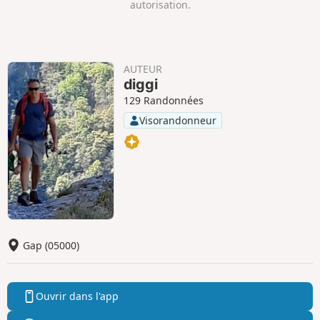
i
a
autorisation.
t
t
i
i
f
f
AUTEUR
diggi
129 Randonnées
Visorandonneur
Gap (05000)
Ouvrir dans l'app