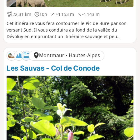
22,31 km
10h
+1 153 m
-1 143 m
D
D
D
D
i
u
é
é
Cet itinéraire vous fera contourner le Pic de Bure par son
s
r
n
n
versant Sud. Il vous conduira au fond de la vallée du
t
é
i
i
Dévoluy en empruntant un itinéraire sauvage et peu
a
e
v
v
fréquenté.
n
e
e
c
l
l
Montmaur • Hautes-Alpes
e
é
é
p
n
Les Sauvas - Col de Conode
o
é
s
g
i
a
t
t
i
i
f
f