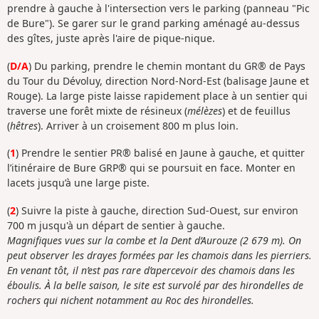
prendre à gauche à l'intersection vers le parking (panneau "Pic
de Bure"). Se garer sur le grand parking aménagé au-dessus
des gîtes, juste après l'aire de pique-nique.
(
D/A
) Du parking, prendre le chemin montant du GR® de Pays
du Tour du Dévoluy, direction Nord-Nord-Est (balisage Jaune et
Rouge). La large piste laisse rapidement place à un sentier qui
traverse une forêt mixte de résineux (
mélèzes
) et de feuillus
(
hêtres
). Arriver à un croisement 800 m plus loin.
(
1
) Prendre le sentier PR® balisé en Jaune à gauche, et quitter
l’itinéraire de Bure GRP® qui se poursuit en face. Monter en
lacets jusqu’à une large piste.
(
2
) Suivre la piste à gauche, direction Sud-Ouest, sur environ
700 m jusqu'à un départ de sentier à gauche.
Magnifiques vues sur la combe et la Dent d’Aurouze (2 679 m). On
peut observer les drayes formées par les chamois dans les pierriers.
En venant tôt, il n’est pas rare d’apercevoir des chamois dans les
éboulis. À la belle saison, le site est survolé par des hirondelles de
rochers qui nichent notamment au Roc des hirondelles.