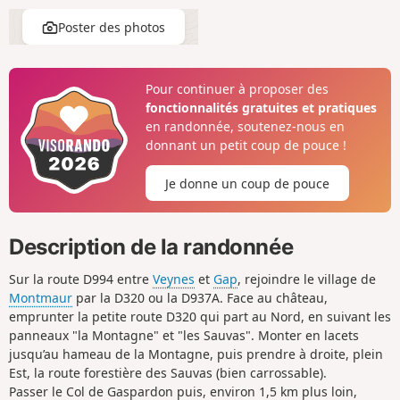
Poster des photos
Pour continuer à proposer des
fonctionnalités gratuites et pratiques
en randonnée, soutenez-nous en
donnant un petit coup de pouce !
Je donne un coup de pouce
Description de la randonnée
Sur la route
D994 entre
Veynes
et
Gap
, rejoindre le village de
Montmaur
par la
D320 ou la D937A. Face au château,
emprunter la petite route D320 qui part au Nord, en suivant les
panneaux "la Montagne" et "les Sauvas". Monter en lacets
jusqu’au hameau de la Montagne, puis prendre à droite, plein
Est, la route forestière des Sauvas (bien carrossable).
Passer le Col de Gaspardon puis, environ 1,5 km plus loin,