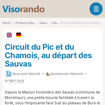
V
O
i
u
s
v
o
Randonnées
Provence-Alpes-Côte d'Azur
Hautes-Alpes
Montmaur
Circuit du Pic et du Chamois, au départ des Sauvas
r
r
i
a
r
n
l
d
Circuit du Pic et du
a
o
n
Chamois, au départ des
a
v
Sauvas
i
g
Descriptif détaillé
•
Randonnée Pédestre
•
a
t
N°
98017628
i
o
Depuis la Maison Forestière des Sauvas (commune de
n
Montmaur), une petite boucle familiale à travers la
forêt, sous l’imposante face Sud du plateau de Bure et