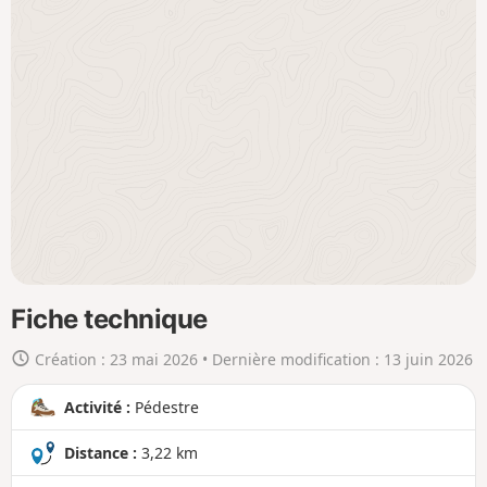
h
e
r
l
a
c
a
r
t
e
e
n
Fiche technique
g
Création :
23 mai 2026
• Dernière modification :
13 juin 2026
r
a
Activité :
Pédestre
n
d
Distance :
3,22 km