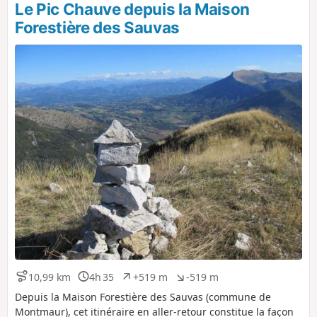
Le Pic Chauve depuis la Maison
Forestière des Sauvas
10,99 km
4h 35
+519 m
-519 m
D
D
D
D
i
u
é
é
Depuis la Maison Forestière des Sauvas (commune de
s
r
n
n
Montmaur), cet itinéraire en aller-retour constitue la façon